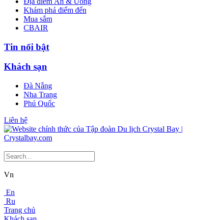
Địa điểm Ăn & Uống
Khám phá điểm đến
Mua sắm
CBAIR
Tin nổi bật
Khách sạn
Đà Nẵng
Nha Trang
Phú Quốc
Liên hệ
Vn
En
Ru
Trang chủ
Khách sạn