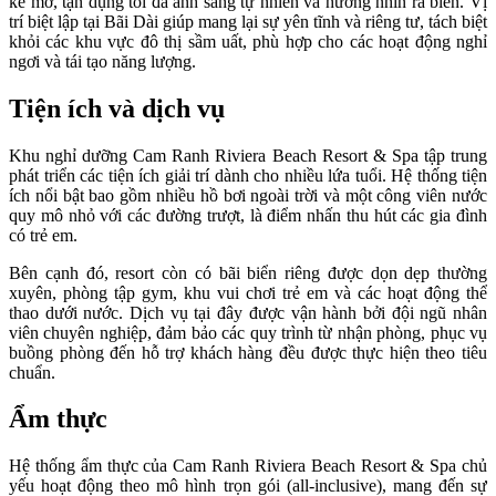
kế mở, tận dụng tối đa ánh sáng tự nhiên và hướng nhìn ra biển. Vị
trí biệt lập tại Bãi Dài giúp mang lại sự yên tĩnh và riêng tư, tách biệt
khỏi các khu vực đô thị sầm uất, phù hợp cho các hoạt động nghỉ
ngơi và tái tạo năng lượng.
Tiện ích và dịch vụ
Khu nghỉ dưỡng Cam Ranh Riviera Beach Resort & Spa tập trung
phát triển các tiện ích giải trí dành cho nhiều lứa tuổi. Hệ thống tiện
ích nổi bật bao gồm nhiều hồ bơi ngoài trời và một công viên nước
quy mô nhỏ với các đường trượt, là điểm nhấn thu hút các gia đình
có trẻ em.
Bên cạnh đó, resort còn có bãi biển riêng được dọn dẹp thường
xuyên, phòng tập gym, khu vui chơi trẻ em và các hoạt động thể
thao dưới nước. Dịch vụ tại đây được vận hành bởi đội ngũ nhân
viên chuyên nghiệp, đảm bảo các quy trình từ nhận phòng, phục vụ
buồng phòng đến hỗ trợ khách hàng đều được thực hiện theo tiêu
chuẩn.
Ẩm thực
Hệ thống ẩm thực của Cam Ranh Riviera Beach Resort & Spa chủ
yếu hoạt động theo mô hình trọn gói (all-inclusive), mang đến sự