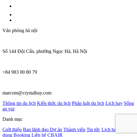
Văn phòng hà nội
Số 144 Đội Cấn, phường Ngọc Hà, Hà Nội
+84 983 00 80 79
marcom@crystalbay.com
Thông tin du lịch
Kiến thức du lịch
Pháp luật du lịch
Lịch bay
Sống
an vui
Danh mục
Giới thiệu
Ban lãnh đạo
Dự án
Thành viên
Tin tức
Lịch bay
Tuyển
dụng
Booking
Liên hệ
CBAIR