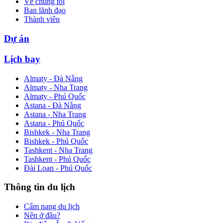
Về chúng tôi
Ban lãnh đạo
Thành viên
Dự án
Lịch bay
Almaty - Đà Nẵng
Almaty - Nha Trang
Almaty - Phú Quốc
Astana - Đà Nẵng
Astana - Nha Trang
Astana - Phú Quốc
Bishkek - Nha Trang
Bishkek - Phú Quốc
Tashkent - Nha Trang
Tashkent - Phú Quốc
Đài Loan - Phú Quốc
Thông tin du lịch
Cẩm nang du lịch
Nên ở đâu?