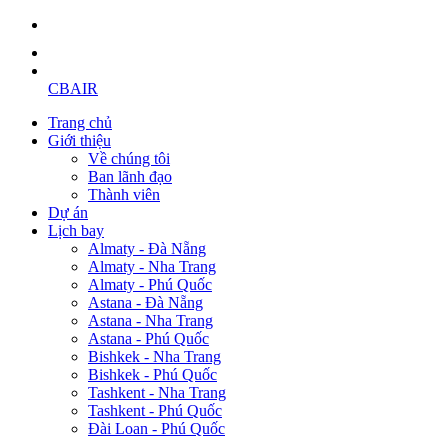
CBAIR
Trang chủ
Giới thiệu
Về chúng tôi
Ban lãnh đạo
Thành viên
Dự án
Lịch bay
Almaty - Đà Nẵng
Almaty - Nha Trang
Almaty - Phú Quốc
Astana - Đà Nẵng
Astana - Nha Trang
Astana - Phú Quốc
Bishkek - Nha Trang
Bishkek - Phú Quốc
Tashkent - Nha Trang
Tashkent - Phú Quốc
Đài Loan - Phú Quốc