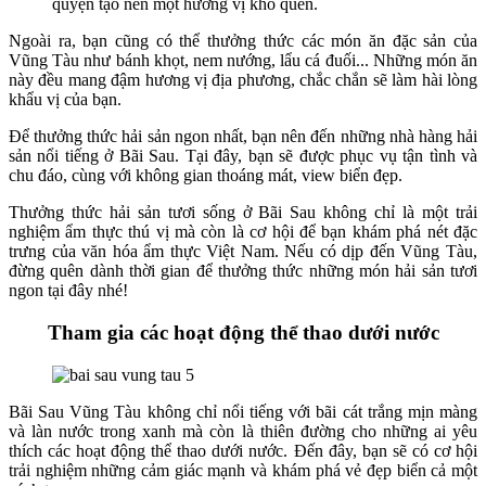
quyện tạo nên một hương vị khó quên.
Ngoài ra, bạn cũng có thể thưởng thức các món ăn đặc sản của
Vũng Tàu như bánh khọt, nem nướng, lẩu cá đuối... Những món ăn
này đều mang đậm hương vị địa phương, chắc chắn sẽ làm hài lòng
khẩu vị của bạn.
Để thưởng thức hải sản ngon nhất, bạn nên đến những nhà hàng hải
sản nổi tiếng ở Bãi Sau. Tại đây, bạn sẽ được phục vụ tận tình và
chu đáo, cùng với không gian thoáng mát, view biển đẹp.
Thưởng thức hải sản tươi sống ở Bãi Sau không chỉ là một trải
nghiệm ẩm thực thú vị mà còn là cơ hội để bạn khám phá nét đặc
trưng của văn hóa ẩm thực Việt Nam. Nếu có dịp đến Vũng Tàu,
đừng quên dành thời gian để thưởng thức những món hải sản tươi
ngon tại đây nhé!
Tham gia các hoạt động thể thao dưới nước
Bãi Sau Vũng Tàu không chỉ nổi tiếng với bãi cát trắng mịn màng
và làn nước trong xanh mà còn là thiên đường cho những ai yêu
thích các hoạt động thể thao dưới nước. Đến đây, bạn sẽ có cơ hội
trải nghiệm những cảm giác mạnh và khám phá vẻ đẹp biển cả một