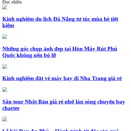
Đọc nhiều
Kinh nghiệm du lịch Đà Nẵng tự túc mùa hè tiết
kiệm
Những góc chụp ảnh đẹp tại Hòn Mây Rút Phú
Quốc không nên bỏ lỡ
Kinh nghiệm đặt vé máy bay đi Nha Trang giá rẻ
Săn tour Nhật Bản giá rẻ nhờ làn sóng chuyến bay
charter