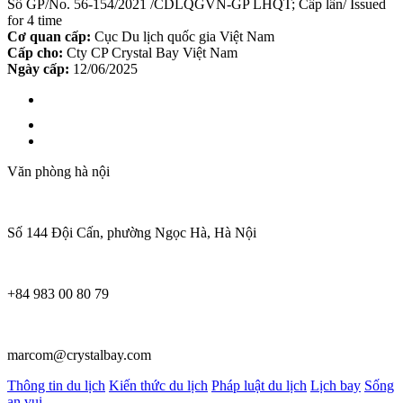
Số GP/No. 56-154/2021 /CDLQGVN-GP LHQT; Cấp lần/ Issued
for 4 time
Cơ quan cấp:
Cục Du lịch quốc gia Việt Nam
Cấp cho:
Cty CP Crystal Bay Việt Nam
Ngày cấp:
12/06/2025
Văn phòng hà nội
Số 144 Đội Cấn, phường Ngọc Hà, Hà Nội
+84 983 00 80 79
marcom@crystalbay.com
Thông tin du lịch
Kiến thức du lịch
Pháp luật du lịch
Lịch bay
Sống
an vui