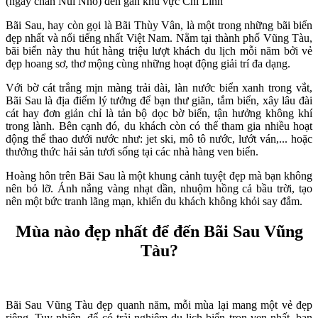
(ngay chân Núi Nhỏ) đến gần khu vực Chí Linh
Bãi Sau, hay còn gọi là Bãi Thùy Vân, là một trong những bãi biển
đẹp nhất và nổi tiếng nhất Việt Nam. Nằm tại thành phố Vũng Tàu,
bãi biển này thu hút hàng triệu lượt khách du lịch mỗi năm bởi vẻ
đẹp hoang sơ, thơ mộng cùng những hoạt động giải trí đa dạng.
Với bờ cát trắng mịn màng trải dài, làn nước biển xanh trong vắt,
Bãi Sau là địa điểm lý tưởng để bạn thư giãn, tắm biển, xây lâu đài
cát hay đơn giản chỉ là tản bộ dọc bờ biển, tận hưởng không khí
trong lành. Bên cạnh đó, du khách còn có thể tham gia nhiều hoạt
động thể thao dưới nước như: jet ski, mô tô nước, lướt ván,... hoặc
thưởng thức hải sản tươi sống tại các nhà hàng ven biển.
Hoàng hôn trên Bãi Sau là một khung cảnh tuyệt đẹp mà bạn không
nên bỏ lỡ. Ánh nắng vàng nhạt dần, nhuộm hồng cả bầu trời, tạo
nên một bức tranh lãng mạn, khiến du khách không khỏi say đắm.
Mùa nào đẹp nhất để đến Bãi Sau Vũng
Tàu?
Bãi Sau Vũng Tàu đẹp quanh năm, mỗi mùa lại mang một vẻ đẹp
riêng. Tuy nhiên, để có trải nghiệm du lịch biển trọn vẹn nhất, bạn