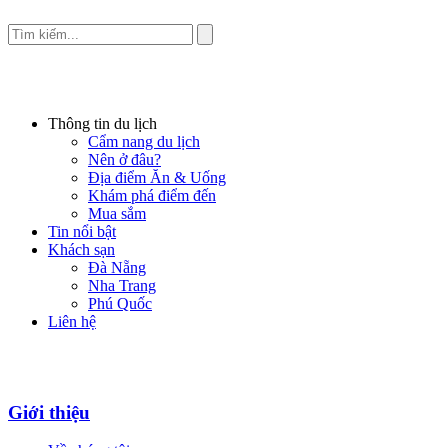
Thông tin du lịch
Cẩm nang du lịch
Nên ở đâu?
Địa điểm Ăn & Uống
Khám phá điểm đến
Mua sắm
Tin nổi bật
Khách sạn
Đà Nẵng
Nha Trang
Phú Quốc
Liên hệ
Giới thiệu