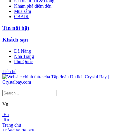
Địa điểm Ăn & Uống
Khám phá điểm đến
Mua sắm
CBAIR
Tin nổi bật
Khách sạn
Đà Nẵng
Nha Trang
Phú Quốc
Liên hệ
Vn
En
Ru
Trang chủ
Thông tin du lịch