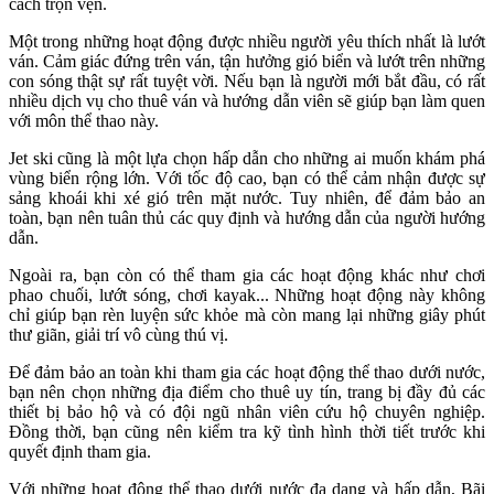
cách trọn vẹn.
Một trong những hoạt động được nhiều người yêu thích nhất là lướt
ván. Cảm giác đứng trên ván, tận hưởng gió biển và lướt trên những
con sóng thật sự rất tuyệt vời. Nếu bạn là người mới bắt đầu, có rất
nhiều dịch vụ cho thuê ván và hướng dẫn viên sẽ giúp bạn làm quen
với môn thể thao này.
Jet ski cũng là một lựa chọn hấp dẫn cho những ai muốn khám phá
vùng biển rộng lớn. Với tốc độ cao, bạn có thể cảm nhận được sự
sảng khoái khi xé gió trên mặt nước. Tuy nhiên, để đảm bảo an
toàn, bạn nên tuân thủ các quy định và hướng dẫn của người hướng
dẫn.
Ngoài ra, bạn còn có thể tham gia các hoạt động khác như chơi
phao chuối, lướt sóng, chơi kayak... Những hoạt động này không
chỉ giúp bạn rèn luyện sức khỏe mà còn mang lại những giây phút
thư giãn, giải trí vô cùng thú vị.
Để đảm bảo an toàn khi tham gia các hoạt động thể thao dưới nước,
bạn nên chọn những địa điểm cho thuê uy tín, trang bị đầy đủ các
thiết bị bảo hộ và có đội ngũ nhân viên cứu hộ chuyên nghiệp.
Đồng thời, bạn cũng nên kiểm tra kỹ tình hình thời tiết trước khi
quyết định tham gia.
Với những hoạt động thể thao dưới nước đa dạng và hấp dẫn, Bãi