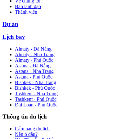
Về chúng tôi
Ban lãnh đạo
Thành viên
Dự án
Lịch bay
Almaty - Đà Nẵng
Almaty - Nha Trang
Almaty - Phú Quốc
Astana - Đà Nẵng
Astana - Nha Trang
Astana - Phú Quốc
Bishkek - Nha Trang
Bishkek - Phú Quốc
Tashkent - Nha Trang
Tashkent - Phú Quốc
Đài Loan - Phú Quốc
Thông tin du lịch
Cẩm nang du lịch
Nên ở đâu?