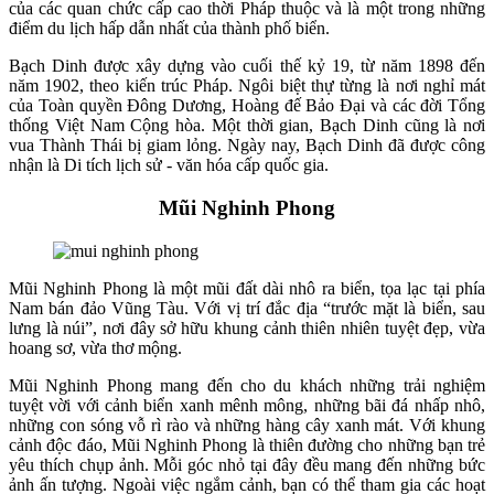
của các quan chức cấp cao thời Pháp thuộc và là một trong những
điểm du lịch hấp dẫn nhất của thành phố biển.
Bạch Dinh được xây dựng vào cuối thế kỷ 19, từ năm 1898 đến
năm 1902, theo kiến trúc Pháp. Ngôi biệt thự từng là nơi nghỉ mát
của Toàn quyền Đông Dương, Hoàng đế Bảo Đại và các đời Tổng
thống Việt Nam Cộng hòa. Một thời gian, Bạch Dinh cũng là nơi
vua Thành Thái bị giam lỏng. Ngày nay, Bạch Dinh đã được công
nhận là Di tích lịch sử - văn hóa cấp quốc gia.
Mũi Nghinh Phong
Mũi Nghinh Phong là một mũi đất dài nhô ra biển, tọa lạc tại phía
Nam bán đảo Vũng Tàu. Với vị trí đắc địa “trước mặt là biển, sau
lưng là núi”, nơi đây sở hữu khung cảnh thiên nhiên tuyệt đẹp, vừa
hoang sơ, vừa thơ mộng.
Mũi Nghinh Phong mang đến cho du khách những trải nghiệm
tuyệt vời với cảnh biển xanh mênh mông, những bãi đá nhấp nhô,
những con sóng vỗ rì rào và những hàng cây xanh mát. Với khung
cảnh độc đáo, Mũi Nghinh Phong là thiên đường cho những bạn trẻ
yêu thích chụp ảnh. Mỗi góc nhỏ tại đây đều mang đến những bức
ảnh ấn tượng. Ngoài việc ngắm cảnh, bạn có thể tham gia các hoạt