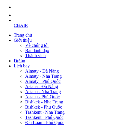
CBAIR
Trang chủ
Giới thiệu
Về chúng tôi
Ban lãnh đạo
Thành viên
Dự án
Lịch bay
Almaty - Đà Nẵng
Almaty - Nha Trang
Almaty - Phú Quốc
Astana - Đà Nẵng
Astana - Nha Trang
Astana - Phú Quốc
Bishkek - Nha Trang
Bishkek - Phú Quốc
Tashkent - Nha Trang
Tashkent - Phú Quốc
Đài Loan - Phú Quốc