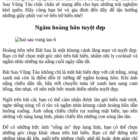
Sau Vũng Tàu chắc chắn sẽ mang đến cho bạn những trải nghiệm
khó quên. Hãy cùng bạn bè và gia đình đến đây để tận hưởng
những giây phút vui vẻ bên bờ biển nhé!
Ngắm hoàng hôn tuyệt đẹp
Hoàng hôn trên Bãi Sau là một khung cảnh lãng mạn và tuyệt đẹp.
Bạn có thể chọn một góc nhỏ trên bãi biển, nhâm nhi ly cocktail và
ngắm nhìn những tia nắng cuối ngày dần tắt.
Bãi Sau Vũng Tàu không chỉ là một bãi biển đẹp với cát trắng, sóng
xanh mà còn là điểm đến lý tưởng để ngắm hoàng hôn. Khi ánh
nắng chiều dần tắt, bầu trời chuyển màu từ xanh lam sang cam
hồng, tím nhạt, vẽ nên một bức tranh thiên nhiên tuyệt đẹp.
Ngồi trên bãi cát, bạn có thể cảm nhận được làn gió biển mát rượi,
nghe tiếng sóng vỗ rì rào và ngắm nhìn khung cảnh hoàng hôn dần
buông xuống. Ánh nắng chiều chiếu rọi xuống mặt biển, tạo nên
những vệt sáng lung linh, phản chiếu lên những con sóng lăn tăn.
Để có những bức ảnh "sống ảo" đẹp lung linh, bạn có thể chọn
những góc chụp khác nhau trên bãi biển. Bạn có thể đứng trên
những tảng đá lớn, ngồi trên những chiếc ghế đá hoặc đơn giản chỉ