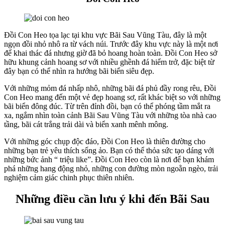
Đồi Con Heo tọa lạc tại khu vực Bãi Sau Vũng Tàu, đây là một
ngọn đồi nhỏ nhô ra từ vách núi. Trước đây khu vực này là một nơi
để khai thác đá nhưng giờ đã bỏ hoang hoàn toàn. Đồi Con Heo sở
hữu khung cảnh hoang sơ với nhiều ghềnh đá hiểm trở, đặc biệt từ
đây bạn có thể nhìn ra hướng bãi biển siêu đẹp.
Với những mỏm đá nhấp nhô, những bãi đá phủ đầy rong rêu, Đồi
Con Heo mang đến một vẻ đẹp hoang sơ, rất khác biệt so với những
bãi biển đông đúc. Từ trên đỉnh đồi, bạn có thể phóng tầm mắt ra
xa, ngắm nhìn toàn cảnh Bãi Sau Vũng Tàu với những tòa nhà cao
tầng, bãi cát trắng trải dài và biển xanh mênh mông.
Với những góc chụp độc đáo, Đồi Con Heo là thiên đường cho
những bạn trẻ yêu thích sống ảo. Bạn có thể thỏa sức tạo dáng với
những bức ảnh “ triệu like”. Đồi Con Heo còn là nơi để bạn khám
phá những hang động nhỏ, những con đường mòn ngoằn ngèo, trải
nghiệm cảm giác chinh phục thiên nhiên.
Những điều cần lưu ý khi đến Bãi Sau