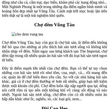
động như câu cá, cắm trại, dạo biển, khám phá các hang động nhỏ...
Mũi Nghinh Phong là một trong những địa điểm ngắm bình minh và
hoàng hôn đẹp nhất tại Vũng Tàu. Cảnh mặt trời mọc hoặc lặn trên
biển thật sự là một trải nghiệm khó quên.
Chợ đêm Vũng Tàu
Chợ đêm Vũng Tàu, hay còn gọi là chợ hải sản, là điểm đến không
thể bỏ qua cho những ai yêu thích hải sản tươi sống và không khí
nhộn nhịp về đêm. Nằm ngay sau lưng khách sạn The Imperial, chợ
đêm tập trung rất nhiều quán ăn hải sản với đủ loại hải sản tươi ngon
từ biển.
Đây là điểm mạnh lớn nhất của chợ đêm. Bạn có thể tự tay chọn
những con hải sản tươi rói như tôm, cua, mực, cá... rồi mang đến
các quán ăn để chế biến theo yêu cầu. So với các nhà hàng hải sản
khác, giá cả ở chợ đêm thường rẻ hơn rất nhiều, giúp bạn tiết kiệm
được một khoản chi phí. Chợ đêm luôn tấp nập người qua lại, tiếng
nói cười rôm rả tạo nên một không khí vô cùng sôi động và náo
nhiệt. Ngoài hải sản tươi sống, chợ đêm còn có rất nhiều món ăn
hấp dẫn khác như ốc, nghêu, sò, các loại gỏi, nem...
Đồi Con Heo