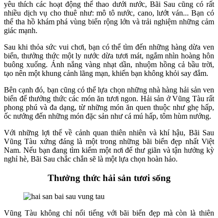
yêu thích các hoạt động thể thao dưới nước, Bãi Sau cũng có rất
nhiều dịch vụ cho thuê như: mô tô nước, cano, lướt ván... Bạn có
thể tha hồ khám phá vùng biển rộng lớn và trải nghiệm những cảm
giác mạnh.
Sau khi thỏa sức vui chơi, bạn có thể tìm đến những hàng dừa ven
biển, thưởng thức một ly nước dừa tươi mát, ngắm nhìn hoàng hôn
buông xuống. Ánh nắng vàng nhạt dần, nhuộm hồng cả bầu trời,
tạo nên một khung cảnh lãng mạn, khiến bạn không khỏi say đắm.
Bên cạnh đó, bạn cũng có thể lựa chọn những nhà hàng hải sản ven
biển để thưởng thức các món ăn tươi ngon. Hải sản ở Vũng Tàu rất
phong phú và đa dạng, từ những món ăn quen thuộc như ghẹ hấp,
ốc nướng đến những món đặc sản như cá mú hấp, tôm hùm nướng.
Với những lợi thế về cảnh quan thiên nhiên và khí hậu, Bãi Sau
Vũng Tàu xứng đáng là một trong những bãi biển đẹp nhất Việt
Nam. Nếu bạn đang tìm kiếm một nơi để thư giãn và tận hưởng kỳ
nghỉ hè, Bãi Sau chắc chắn sẽ là một lựa chọn hoàn hảo.
Thưởng thức hải sản tươi sống
Vũng Tàu không chỉ nổi tiếng với bãi biển đẹp mà còn là thiên