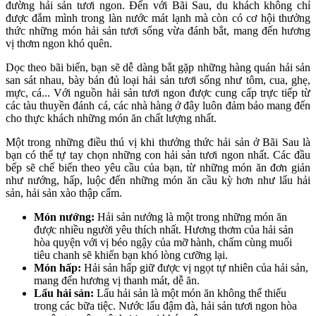
đường hải sản tươi ngon. Đến với Bãi Sau, du khách không chỉ
được đắm mình trong làn nước mát lạnh mà còn có cơ hội thưởng
thức những món hải sản tươi sống vừa đánh bắt, mang đến hương
vị thơm ngon khó quên.
Dọc theo bãi biển, bạn sẽ dễ dàng bắt gặp những hàng quán hải sản
san sát nhau, bày bán đủ loại hải sản tươi sống như tôm, cua, ghẹ,
mực, cá... Với nguồn hải sản tươi ngon được cung cấp trực tiếp từ
các tàu thuyền đánh cá, các nhà hàng ở đây luôn đảm bảo mang đến
cho thực khách những món ăn chất lượng nhất.
Một trong những điều thú vị khi thưởng thức hải sản ở Bãi Sau là
bạn có thể tự tay chọn những con hải sản tươi ngon nhất. Các đầu
bếp sẽ chế biến theo yêu cầu của bạn, từ những món ăn đơn giản
như nướng, hấp, luộc đến những món ăn cầu kỳ hơn như lẩu hải
sản, hải sản xào thập cẩm.
Món nướng:
Hải sản nướng là một trong những món ăn
được nhiều người yêu thích nhất. Hương thơm của hải sản
hòa quyện với vị béo ngậy của mỡ hành, chấm cùng muối
tiêu chanh sẽ khiến bạn khó lòng cưỡng lại.
Món hấp:
Hải sản hấp giữ được vị ngọt tự nhiên của hải sản,
mang đến hương vị thanh mát, dễ ăn.
Lẩu hải sản:
Lẩu hải sản là một món ăn không thể thiếu
trong các bữa tiệc. Nước lẩu đậm đà, hải sản tươi ngon hòa