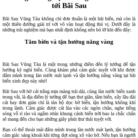
tới Bãi Sau
Bãi Sau Vũng Tàu không chỉ đơn thuần là một bãi biển, mà còn là
một thiên đường giải trí với vô vàn hoạt động thú vị. Dưới đây là
những trải nghiệm mà bạn nhất định không nên bỏ lỡ khi đến đây:
Tắm biển và tận hưởng nắng vàng
Bãi Sau Vũng Tàu là một trong những điểm đến lý tưởng để tận
hưởng kỳ nghỉ biển. Cùng khám phá cảm giác tuyệt vời khi được
đắm mình trong làn nước mát lạnh và tận hưởng nắng vàng tại bãi
biển xinh đẹp này nhé!
Bãi Sau với bờ cát trắng mịn màng trải dài, cùng làn nước biển xanh
trong vắt, là địa điểm lý tưởng để bạn thư giãn, tắm biển, xây lâu đài
cát hay đơn giản chỉ là tản bộ dọc bờ biển, tận hưởng không khí
trong lành. Cảm giác được cát lùa vào các ngón chân, nghe tiếng
sóng vỗ rì rào và ngắm nhìn khung cảnh biển trời bao la chắc chắn
sẽ mang đến cho bạn những giây phút thư thái tuyệt vời.
Bạn có thể thoải mái đắm mình trong làn nước mát lạnh, tận hưởng
cảm giác sảng khoái khi từng đợt sóng xô vào bờ. Nếu bạn là người