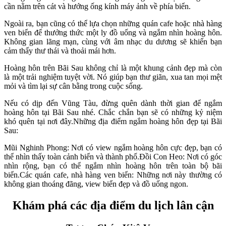
cần nằm trên cát và hướng ống kính máy ảnh về phía biển.
Ngoài ra, bạn cũng có thể lựa chọn những quán cafe hoặc nhà hàng
ven biển để thưởng thức một ly đồ uống và ngắm nhìn hoàng hôn.
Không gian lãng mạn, cùng với âm nhạc du dương sẽ khiến bạn
cảm thấy thư thái và thoải mái hơn.
Hoàng hôn trên Bãi Sau không chỉ là một khung cảnh đẹp mà còn
là một trải nghiệm tuyệt vời. Nó giúp bạn thư giãn, xua tan mọi mệt
mỏi và tìm lại sự cân bằng trong cuộc sống.
Nếu có dịp đến Vũng Tàu, đừng quên dành thời gian để ngắm
hoàng hôn tại Bãi Sau nhé. Chắc chắn bạn sẽ có những kỷ niệm
khó quên tại nơi đây.Những địa điểm ngắm hoàng hôn đẹp tại Bãi
Sau:
Mũi Nghinh Phong: Nơi có view ngắm hoàng hôn cực đẹp, bạn có
thể nhìn thấy toàn cảnh biển và thành phố.Đồi Con Heo: Nơi có góc
nhìn rộng, bạn có thể ngắm nhìn hoàng hôn trên toàn bộ bãi
biển.Các quán cafe, nhà hàng ven biển: Những nơi này thường có
không gian thoáng đãng, view biển đẹp và đồ uống ngon.
Khám phá các địa điểm du lịch lân cận