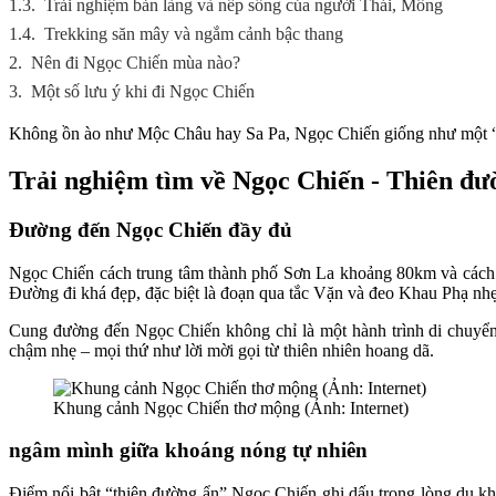
1.3.
Trải nghiệm bản làng và nếp sống của người Thái, Mông
1.4.
Trekking săn mây và ngắm cảnh bậc thang
2.
Nên đi Ngọc Chiến mùa nào?
3.
Một số lưu ý khi đi Ngọc Chiến
Không ồn ào như Mộc Châu hay Sa Pa, Ngọc Chiến giống như một “ốc
Trải nghiệm tìm về Ngọc Chiến - Thiên đư
Đường đến Ngọc Chiến đầy đủ
Ngọc Chiến cách trung tâm thành phố Sơn La khoảng 80km và cách
Đường đi khá đẹp, đặc biệt là đoạn qua tắc Vặn và đeo Khau Phạ nh
Cung đường đến Ngọc Chiến không chỉ là một hành trình di chuyển
chậm nhẹ – mọi thứ như lời mời gọi từ thiên nhiên hoang dã.
Khung cảnh Ngọc Chiến thơ mộng (Ảnh: Internet)
ngâm mình giữa khoáng nóng tự nhiên
Điểm nổi bật “thiên đường ẩn” Ngọc Chiến ghi dấu trong lòng du khá