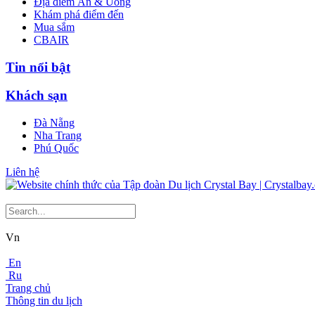
Địa điểm Ăn & Uống
Khám phá điểm đến
Mua sắm
CBAIR
Tin nổi bật
Khách sạn
Đà Nẵng
Nha Trang
Phú Quốc
Liên hệ
Vn
En
Ru
Trang chủ
Thông tin du lịch