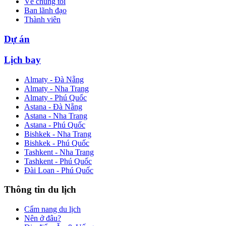
Về chúng tôi
Ban lãnh đạo
Thành viên
Dự án
Lịch bay
Almaty - Đà Nẵng
Almaty - Nha Trang
Almaty - Phú Quốc
Astana - Đà Nẵng
Astana - Nha Trang
Astana - Phú Quốc
Bishkek - Nha Trang
Bishkek - Phú Quốc
Tashkent - Nha Trang
Tashkent - Phú Quốc
Đài Loan - Phú Quốc
Thông tin du lịch
Cẩm nang du lịch
Nên ở đâu?