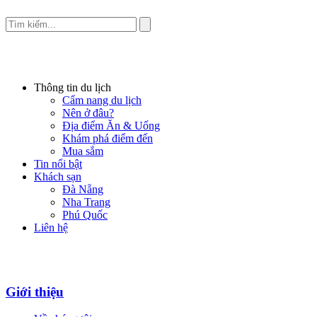
Thông tin du lịch
Cẩm nang du lịch
Nên ở đâu?
Địa điểm Ăn & Uống
Khám phá điểm đến
Mua sắm
Tin nổi bật
Khách sạn
Đà Nẵng
Nha Trang
Phú Quốc
Liên hệ
Giới thiệu