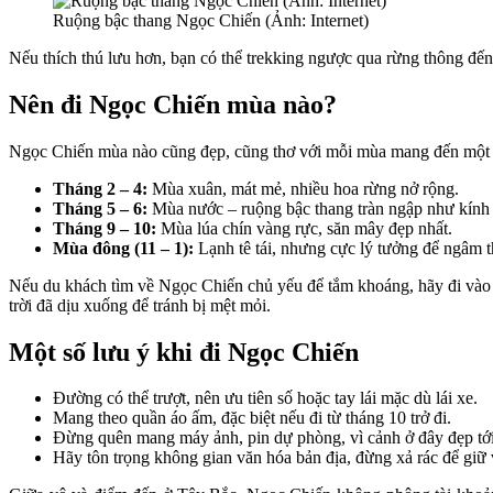
Ruộng bậc thang Ngọc Chiến (Ảnh: Internet)
Nếu thích thú lưu hơn, bạn có thể trekking ngược qua rừng thông đế
Nên đi Ngọc Chiến mùa nào?
Ngọc Chiến mùa nào cũng đẹp, cũng thơ với mỗi mùa mang đến một 
Tháng 2 – 4:
Mùa xuân, mát mẻ, nhiều hoa rừng nở rộng.
Tháng 5 – 6:
Mùa nước – ruộng bậc thang tràn ngập như kính t
Tháng 9 – 10:
Mùa lúa chín vàng rực, săn mây đẹp nhất.
Mùa đông (11 – 1):
Lạnh tê tái, nhưng cực lý tưởng để ngâm t
Nếu du khách tìm về Ngọc Chiến chủ yếu để tắm khoáng, hãy đi vào k
trời đã dịu xuống để tránh bị mệt mỏi.
Một số lưu ý khi đi Ngọc Chiến
Đường có thể trượt, nên ưu tiên số hoặc tay lái mặc dù lái xe.
Mang theo quần áo ấm, đặc biệt nếu đi từ tháng 10 trở đi.
Đừng quên mang máy ảnh, pin dự phòng, vì cảnh ở đây đẹp tới
Hãy tôn trọng không gian văn hóa bản địa, đừng xả rác để giữ