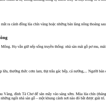
mắt ra cánh đồng lúa chín vàng hoặc những bản làng nông thoáng sau l
Mông
 Mông. Họ vẫn giữ nếp sống truyền thống: nhà sàn mái gỗ pơ mu, mái l
 lửa, thưởng thức cơm lam, thịt trâu gác bếp, cá nướng,... Người bản đ
au Vàng, đỉnh Tà Chơ để săn mây vào sáng sớm. Mùa lúa chín (tháng
 những ngôi nhà sàn gỗ – một khung cảnh nơi nào đó bắt được giải trí.