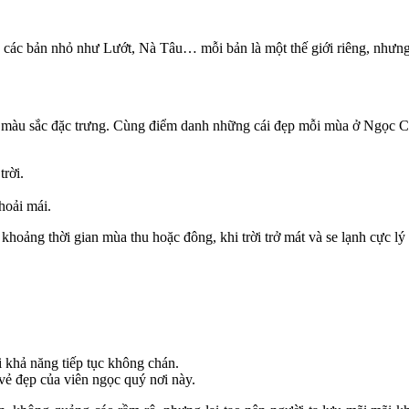
n các bản nhỏ như Lướt, Nà Tâu… mỗi bản là một thế giới riêng, nhưn
màu sắc đặc trưng. Cùng điểm danh những cái đẹp mỗi mùa ở Ngọc C
rời.
hoải mái.
hoảng thời gian mùa thu hoặc đông, khi trời trở mát và se lạnh cực lý
 khả năng tiếp tục không chán.
 vẻ đẹp của viên ngọc quý nơi này.