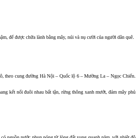
m, để được chữa lành bằng mây, núi và nụ cười của người dân quê.
tô, theo cung đường Hà Nội – Quốc lộ 6 – Mường La – Ngọc Chiến.
ang kết nối đuôi nhau bất tận, rừng thông xanh mướt, đám mây phủ
ơi có nguồn nước phun nóng từ lòng đất xung quanh năm, với nhiệt độ