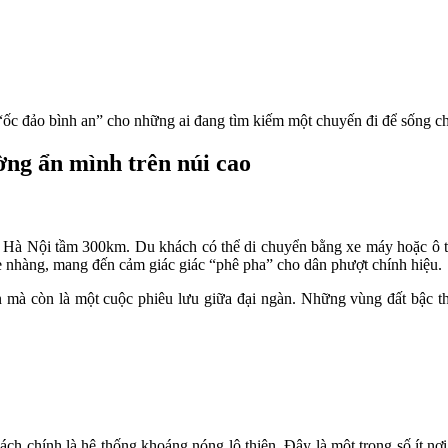
 đảo bình an” cho những ai đang tìm kiếm một chuyến đi để sống chậ
ờng ẩn mình trên núi cao
 Hà Nội tầm 300km. Du khách có thể di chuyển bằng xe máy hoặc ô 
ẹ nhàng, mang đến cảm giác giác “phê pha” cho dân phượt chính hiệu.
 mà còn là một cuộc phiêu lưu giữa đại ngàn. Những vùng đất bậc th
ch chính là hệ thống khoáng nóng lộ thiên. Đây là một trong số ít n