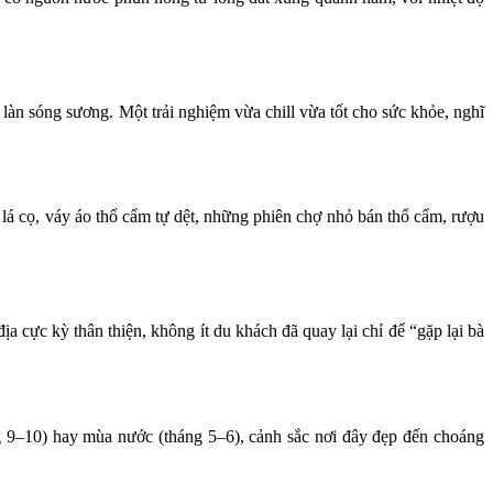
àn sóng sương. Một trải nghiệm vừa chill vừa tốt cho sức khỏe, nghĩ
á cọ, váy áo thổ cẩm tự dệt, những phiên chợ nhỏ bán thổ cẩm, rượu
ịa cực kỳ thân thiện, không ít du khách đã quay lại chỉ để “gặp lại bà
 9–10) hay mùa nước (tháng 5–6), cảnh sắc nơi đây đẹp đến choáng