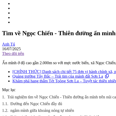
Tìm về Ngọc Chiến - Thiên đường ẩn mình 
Anh Tú
16/07/2025
Theo dõi trên
Ẩn mình ở độ cao gần 2.000m so với mực nước biển, xã Ngọc Chiến, 
[CHÍNH THỨC] Danh sách chi tiết 75 đơn vị hành chính xã, 
Quảng trường Tây Bắc – Trái tim của mảnh đất Sơn La
Khám phá hang thẩm Tét Toòng Sơn La – Tuyệt tác thiên nhiê
Mục lục
1.
Trải nghiệm tìm về Ngọc Chiến - Thiên đường ẩn mình trên núi c
1.1.
Đường đến Ngọc Chiến đầy đủ
1.2.
ngâm mình giữa khoáng nóng tự nhiên