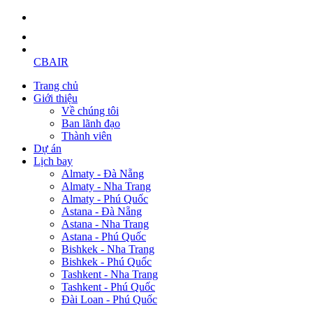
CBAIR
Trang chủ
Giới thiệu
Về chúng tôi
Ban lãnh đạo
Thành viên
Dự án
Lịch bay
Almaty - Đà Nẵng
Almaty - Nha Trang
Almaty - Phú Quốc
Astana - Đà Nẵng
Astana - Nha Trang
Astana - Phú Quốc
Bishkek - Nha Trang
Bishkek - Phú Quốc
Tashkent - Nha Trang
Tashkent - Phú Quốc
Đài Loan - Phú Quốc