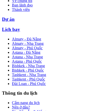
Về chúng tôi
Ban lãnh đạo
Thành viên
Dự án
Lịch bay
Almaty - Đà Nẵng
Almaty - Nha Trang
Almaty - Phú Quốc
Astana - Đà Nẵng
Astana - Nha Trang
Astana - Phú Quốc
Bishkek - Nha Trang
Bishkek - Phú Quốc
Tashkent - Nha Trang
Tashkent - Phú Quốc
Đài Loan - Phú Quốc
Thông tin du lịch
Cẩm nang du lịch
Nên ở đâu?