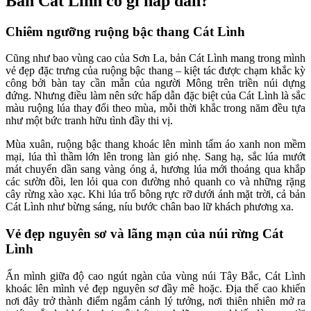
Bản Cát Lình có gì hấp dẫn?
Chiêm ngưỡng ruộng bậc thang Cát Lình
Cũng như bao vùng cao của Sơn La, bản Cát Lình mang trong mình
vẻ đẹp đặc trưng của ruộng bậc thang – kiệt tác được chạm khắc kỳ
công bởi bàn tay cần mẫn của người Mông trên triền núi dựng
đứng. Nhưng điều làm nên sức hấp dẫn đặc biệt của Cát Lình là sắc
màu ruộng lúa thay đổi theo mùa, mỗi thời khắc trong năm đều tựa
như một bức tranh hữu tình đầy thi vị.
Mùa xuân, ruộng bậc thang khoác lên mình tấm áo xanh non mềm
mại, lúa thì thầm lớn lên trong làn gió nhẹ. Sang hạ, sắc lúa mướt
mát chuyển dần sang vàng óng ả, hương lúa mới thoảng qua khắp
các sườn đồi, len lỏi qua con đường nhỏ quanh co và những rặng
cây rừng xào xạc. Khi lúa trổ bông rực rỡ dưới ánh mặt trời, cả bản
Cát Lình như bừng sáng, níu bước chân bao lữ khách phương xa.
Vẻ đẹp nguyên sơ và lãng mạn của núi rừng Cát
Lình
Ẩn mình giữa độ cao ngút ngàn của vùng núi Tây Bắc, Cát Lình
khoác lên mình vẻ đẹp nguyên sơ đầy mê hoặc. Địa thế cao khiến
nơi đây trở thành điểm ngắm cảnh lý tưởng, nơi thiên nhiên mở ra