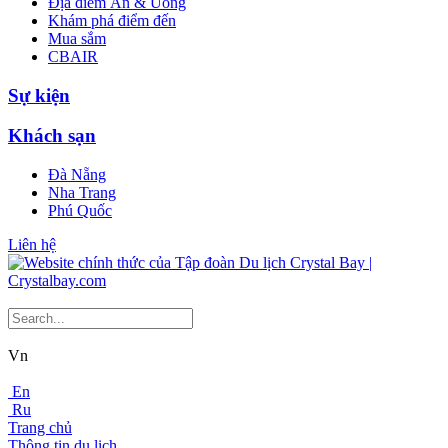
Địa điểm Ăn & Uống
Khám phá điểm đến
Mua sắm
CBAIR
Sự kiện
Khách sạn
Đà Nẵng
Nha Trang
Phú Quốc
Liên hệ
Vn
En
Ru
Trang chủ
Thông tin du lịch