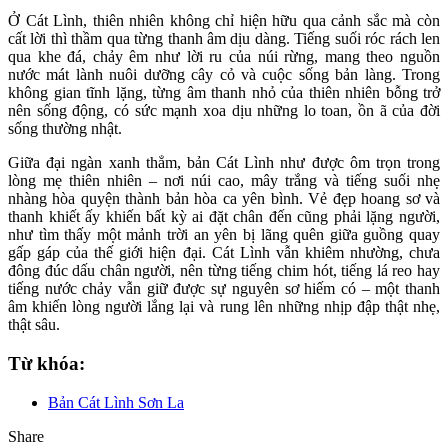
Ở Cát Lình, thiên nhiên không chỉ hiện hữu qua cảnh sắc mà còn
cất lời thì thầm qua từng thanh âm dịu dàng. Tiếng suối róc rách len
qua khe đá, chảy êm như lời ru của núi rừng, mang theo nguồn
nước mát lành nuôi dưỡng cây cỏ và cuộc sống bản làng. Trong
không gian tĩnh lặng, từng âm thanh nhỏ của thiên nhiên bỗng trở
nên sống động, có sức mạnh xoa dịu những lo toan, ồn ã của đời
sống thường nhật.
Giữa đại ngàn xanh thẳm, bản Cát Lình như được ôm trọn trong
lòng mẹ thiên nhiên – nơi núi cao, mây trắng và tiếng suối nhẹ
nhàng hòa quyện thành bản hòa ca yên bình. Vẻ đẹp hoang sơ và
thanh khiết ấy khiến bất kỳ ai đặt chân đến cũng phải lặng người,
như tìm thấy một mảnh trời an yên bị lãng quên giữa guồng quay
gấp gáp của thế giới hiện đại. Cát Lình vẫn khiêm nhường, chưa
đông đúc dấu chân người, nên từng tiếng chim hót, tiếng lá reo hay
tiếng nước chảy vẫn giữ được sự nguyên sơ hiếm có – một thanh
âm khiến lòng người lắng lại và rung lên những nhịp đập thật nhẹ,
thật sâu.
Từ khóa:
Bản Cát Lình Sơn La
Share