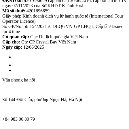
ĐKKD số:
4201696659 cấp lần đầu 30/06/2016, cấp đổi lần thứ 13
ngày 07/11/2023 của Sở KHDT Khánh Hoà.
Mã số thuế:
4201696659
Giấy phép Kinh doanh dịch vụ lữ hành quốc tế (International Tour
Operator Licence)
Số GP/No. 56-154/2021 /CDLQGVN-GP LHQT; Cấp lần/ Issued
for 4 time
Cơ quan cấp:
Cục Du lịch quốc gia Việt Nam
Cấp cho:
Cty CP Crystal Bay Việt Nam
Ngày cấp:
12/06/2025
Văn phòng hà nội
Số 144 Đội Cấn, phường Ngọc Hà, Hà Nội
+84 983 00 80 79