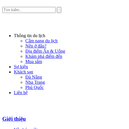
Thông tin du lịch
Cẩm nang du lịch
Nên ở đâu?
Địa điểm Ăn & Uống
Khám phá điểm đến
Mua sắm
Sự kiện
Khách sạn
Đà Nẵng
Nha Trang
Phú Quốc
Liên hệ
Giới thiệu