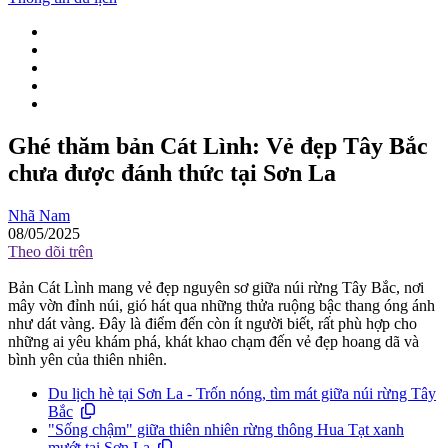
Ghé thăm bản Cát Lình: Vẻ đẹp Tây Bắc
chưa được đánh thức tại Sơn La
Nhã Nam
08/05/2025
Theo dõi trên
Bản Cát Lình mang vẻ đẹp nguyên sơ giữa núi rừng Tây Bắc, nơi
mây vờn đỉnh núi, gió hát qua những thửa ruộng bậc thang óng ánh
như dát vàng. Đây là điểm đến còn ít người biết, rất phù hợp cho
những ai yêu khám phá, khát khao chạm đến vẻ đẹp hoang dã và
bình yên của thiên nhiên.
Du lịch hè tại Sơn La - Trốn nóng, tìm mát giữa núi rừng Tây
Bắc
"Sống chậm" giữa thiên nhiên rừng thông Hua Tạt xanh
mướt tại Sơn La