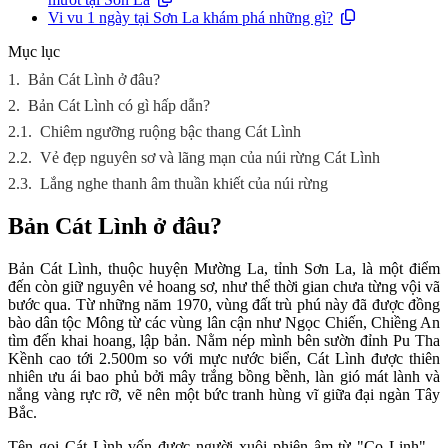
Vi vu 1 ngày tại Sơn La khám phá những gì?
Mục lục
1.
Bản Cát Lình ở đâu?
2.
Bản Cát Lình có gì hấp dẫn?
2.1.
Chiêm ngưỡng ruộng bậc thang Cát Lình
2.2.
Vẻ đẹp nguyên sơ và lãng mạn của núi rừng Cát Lình
2.3.
Lắng nghe thanh âm thuần khiết của núi rừng
Bản Cát Lình ở đâu?
Bản Cát Lình, thuộc huyện Mường La, tỉnh Sơn La, là một điểm
đến còn giữ nguyên vẻ hoang sơ, như thể thời gian chưa từng vội vã
bước qua. Từ những năm 1970, vùng đất trù phú này đã được đồng
bào dân tộc Mông từ các vùng lân cận như Ngọc Chiến, Chiềng An
tìm đến khai hoang, lập bản. Nằm nép mình bên sườn đỉnh Pu Tha
Kềnh cao tới 2.500m so với mực nước biển, Cát Lình được thiên
nhiên ưu ái bao phủ bởi mây trắng bồng bềnh, làn gió mát lành và
nắng vàng rực rỡ, vẽ nên một bức tranh hùng vĩ giữa đại ngàn Tây
Bắc.
Tên gọi Cát Lình vốn được người xuôi phiên âm từ "Co Linh" –