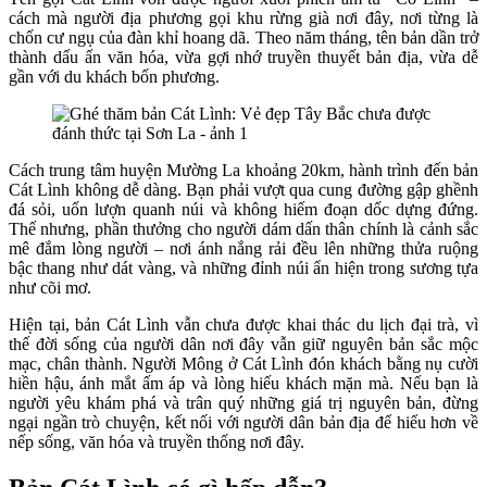
cách mà người địa phương gọi khu rừng già nơi đây, nơi từng là
chốn cư ngụ của đàn khỉ hoang dã. Theo năm tháng, tên bản dần trở
thành dấu ấn văn hóa, vừa gợi nhớ truyền thuyết bản địa, vừa dễ
gần với du khách bốn phương.
Cách trung tâm huyện Mường La khoảng 20km, hành trình đến bản
Cát Lình không dễ dàng. Bạn phải vượt qua cung đường gập ghềnh
đá sỏi, uốn lượn quanh núi và không hiếm đoạn dốc dựng đứng.
Thế nhưng, phần thưởng cho người dám dấn thân chính là cảnh sắc
mê đắm lòng người – nơi ánh nắng rải đều lên những thửa ruộng
bậc thang như dát vàng, và những đỉnh núi ẩn hiện trong sương tựa
như cõi mơ.
Hiện tại, bản Cát Lình vẫn chưa được khai thác du lịch đại trà, vì
thế đời sống của người dân nơi đây vẫn giữ nguyên bản sắc mộc
mạc, chân thành. Người Mông ở Cát Lình đón khách bằng nụ cười
hiền hậu, ánh mắt ấm áp và lòng hiếu khách mặn mà. Nếu bạn là
người yêu khám phá và trân quý những giá trị nguyên bản, đừng
ngại ngần trò chuyện, kết nối với người dân bản địa để hiểu hơn về
nếp sống, văn hóa và truyền thống nơi đây.