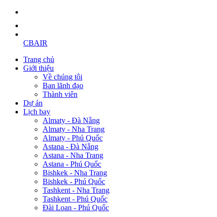
CBAIR
Trang chủ
Giới thiệu
Về chúng tôi
Ban lãnh đạo
Thành viên
Dự án
Lịch bay
Almaty - Đà Nẵng
Almaty - Nha Trang
Almaty - Phú Quốc
Astana - Đà Nẵng
Astana - Nha Trang
Astana - Phú Quốc
Bishkek - Nha Trang
Bishkek - Phú Quốc
Tashkent - Nha Trang
Tashkent - Phú Quốc
Đài Loan - Phú Quốc