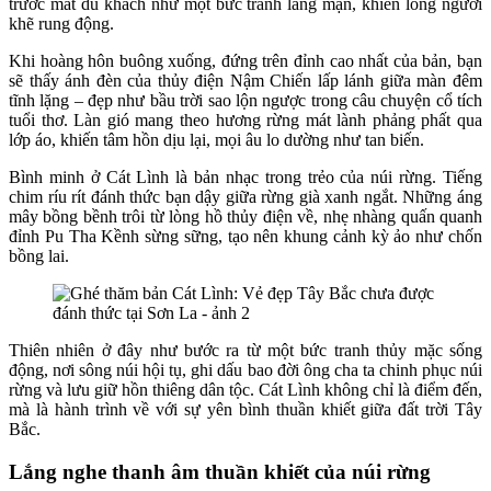
trước mắt du khách như một bức tranh lãng mạn, khiến lòng người
khẽ rung động.
Khi hoàng hôn buông xuống, đứng trên đỉnh cao nhất của bản, bạn
sẽ thấy ánh đèn của thủy điện Nậm Chiến lấp lánh giữa màn đêm
tĩnh lặng – đẹp như bầu trời sao lộn ngược trong câu chuyện cổ tích
tuổi thơ. Làn gió mang theo hương rừng mát lành phảng phất qua
lớp áo, khiến tâm hồn dịu lại, mọi âu lo dường như tan biến.
Bình minh ở Cát Lình là bản nhạc trong trẻo của núi rừng. Tiếng
chim ríu rít đánh thức bạn dậy giữa rừng già xanh ngắt. Những áng
mây bồng bềnh trôi từ lòng hồ thủy điện về, nhẹ nhàng quấn quanh
đỉnh Pu Tha Kềnh sừng sững, tạo nên khung cảnh kỳ ảo như chốn
bồng lai.
Thiên nhiên ở đây như bước ra từ một bức tranh thủy mặc sống
động, nơi sông núi hội tụ, ghi dấu bao đời ông cha ta chinh phục núi
rừng và lưu giữ hồn thiêng dân tộc. Cát Lình không chỉ là điểm đến,
mà là hành trình về với sự yên bình thuần khiết giữa đất trời Tây
Bắc.
Lắng nghe thanh âm thuần khiết của núi rừng