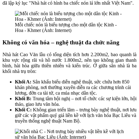
đã lập kỷ lục "Nhà hát có hình ba chiếc nón lá lớn nhất Việt Nam".
Mỗi chiếc nón là biểu tượng cho một dân tộc Kinh -
Hoa - Khmer (Ảnh: Internet)
Không có văn hóa – nghệ thuật đa chức năng
Nhà hát Cao Văn lầu có tổng diện tích hơn 2.200m2, bao quanh là
khu vực rộng rãi và hồ nước 1.800m2, nên tạo không gian thanh
bình, hài hòa giữa thiên nhiên và kiến trúc. Ở giữa sân nhà là ba
khối nhà trụ tròn:
Khối A:
Sân khấu biểu diễn nghệ thuật, sức chứa hơn 850
khán phòng, nơi thường xuyên diễn ra các chương trình cải
lương, đờn ca tài tử, ca múa nhạc dân tộc.
Khối B:
Trung tâm hội nghị – nơi tổ chức các sự kiện lớn, hội
thảo, giao lưu văn hóa.
Khối C:
Không gian triển lãm – trưng bày nghệ thuật, nơi lưu
giữ các vật phẩm quý giá liền kề với lịch văn hóa Bạc Liêu và
truyền thống nghệ thuật Nam Bộ.