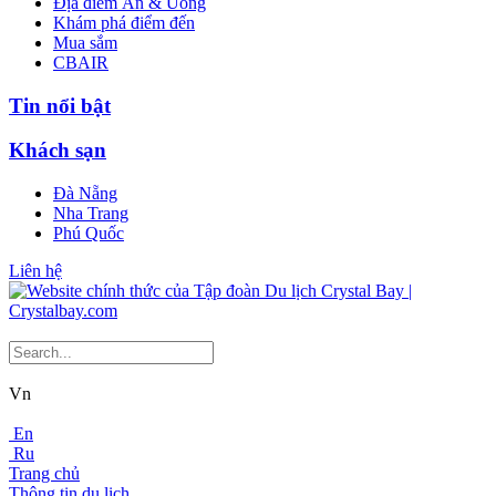
Địa điểm Ăn & Uống
Khám phá điểm đến
Mua sắm
CBAIR
Tin nổi bật
Khách sạn
Đà Nẵng
Nha Trang
Phú Quốc
Liên hệ
Vn
En
Ru
Trang chủ
Thông tin du lịch