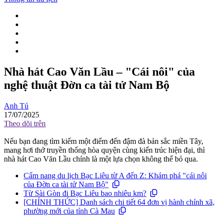
Nhà hát Cao Văn Lầu – "Cái nôi" của
nghệ thuật Đờn ca tài tử Nam Bộ
Anh Tú
17/07/2025
Theo dõi trên
Nếu bạn đang tìm kiếm một điểm đến đậm đà bản sắc miền Tây,
mang hơi thở truyền thống hòa quyện cùng kiến trúc hiện đại, thì
nhà hát Cao Văn Lầu chính là một lựa chọn không thể bỏ qua.
Cẩm nang du lịch Bạc Liêu từ A đến Z: Khám phá "cái nôi
của Đờn ca tài tử Nam Bộ"
Từ Sài Gòn đi Bạc Liêu bao nhiêu km?
[CHÍNH THỨC] Danh sách chi tiết 64 đơn vị hành chính xã,
phường mới của tỉnh Cà Mau