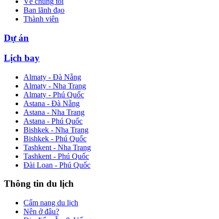
Về chúng tôi
Ban lãnh đạo
Thành viên
Dự án
Lịch bay
Almaty - Đà Nẵng
Almaty - Nha Trang
Almaty - Phú Quốc
Astana - Đà Nẵng
Astana - Nha Trang
Astana - Phú Quốc
Bishkek - Nha Trang
Bishkek - Phú Quốc
Tashkent - Nha Trang
Tashkent - Phú Quốc
Đài Loan - Phú Quốc
Thông tin du lịch
Cẩm nang du lịch
Nên ở đâu?