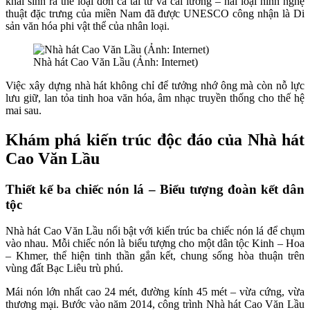
khai sinh ra thể loại đờn ca tài tử và cải lương – hai loại hình nghệ
thuật đặc trưng của miền Nam đã được UNESCO công nhận là Di
sản văn hóa phi vật thể của nhân loại.
Nhà hát Cao Văn Lầu (Ảnh: Internet)
Việc xây dựng nhà hát không chỉ để tưởng nhớ ông mà còn nỗ lực
lưu giữ, lan tỏa tinh hoa văn hóa, âm nhạc truyền thống cho thế hệ
mai sau.
Khám phá kiến trúc độc đáo của Nhà hát
Cao Văn Lầu
Thiết kế ba chiếc nón lá – Biểu tượng đoàn kết dân
tộc
Nhà hát Cao Văn Lầu nổi bật với kiến trúc ba chiếc nón lá để chụm
vào nhau. Mỗi chiếc nón là biểu tượng cho một dân tộc Kinh – Hoa
– Khmer, thể hiện tinh thần gắn kết, chung sống hòa thuận trên
vùng đất Bạc Liêu trù phú.
Mái nón lớn nhất cao 24 mét, đường kính 45 mét – vừa cứng, vừa
thương mại. Bước vào năm 2014, công trình Nhà hát Cao Văn Lầu