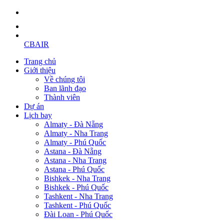
CBAIR
Trang chủ
Giới thiệu
Về chúng tôi
Ban lãnh đạo
Thành viên
Dự án
Lịch bay
Almaty - Đà Nẵng
Almaty - Nha Trang
Almaty - Phú Quốc
Astana - Đà Nẵng
Astana - Nha Trang
Astana - Phú Quốc
Bishkek - Nha Trang
Bishkek - Phú Quốc
Tashkent - Nha Trang
Tashkent - Phú Quốc
Đài Loan - Phú Quốc