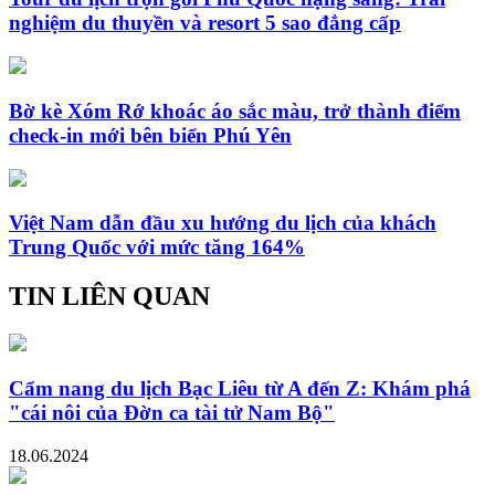
nghiệm du thuyền và resort 5 sao đẳng cấp
Bờ kè Xóm Rớ khoác áo sắc màu, trở thành điểm
check-in mới bên biển Phú Yên
Việt Nam dẫn đầu xu hướng du lịch của khách
Trung Quốc với mức tăng 164%
TIN LIÊN QUAN
Cẩm nang du lịch Bạc Liêu từ A đến Z: Khám phá
"cái nôi của Đờn ca tài tử Nam Bộ"
18.06.2024