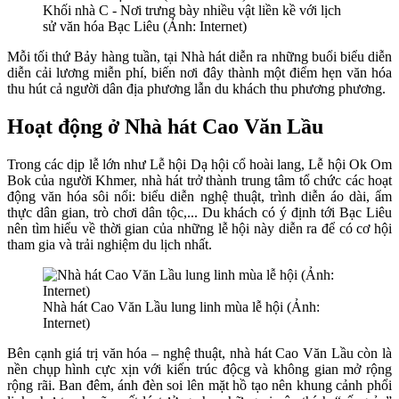
Khối nhà C - Nơi trưng bày nhiều vật liền kề với lịch
sử văn hóa Bạc Liêu (Ảnh: Internet)
Mỗi tối thứ Bảy hàng tuần, tại Nhà hát diễn ra những buổi biểu diễn
diễn cải lương miễn phí, biến nơi đây thành một điểm hẹn văn hóa
thu hút cả người dân địa phương lẫn du khách thu phương phương.
Hoạt động ở Nhà hát Cao Văn Lầu
Trong các dịp lễ lớn như Lễ hội Dạ hội cổ hoài lang, Lễ hội Ok Om
Bok của người Khmer, nhà hát trở thành trung tâm tổ chức các hoạt
động văn hóa sôi nổi: biểu diễn nghệ thuật, trình diễn áo dài, ẩm
thực dân gian, trò chơi dân tộc,... Du khách có ý định tới Bạc Liêu
nên tìm hiểu về thời gian của những lễ hội này diễn ra để có cơ hội
tham gia và trải nghiệm du lịch nhất.
Nhà hát Cao Văn Lầu lung linh mùa lễ hội (Ảnh:
Internet)
Bên cạnh giá trị văn hóa – nghệ thuật, nhà hát Cao Văn Lầu còn là
nền chụp hình cực xịn với kiến trúc độcg và không gian mở rộng
rộng rãi. Ban đêm, ánh đèn soi lên mặt hồ tạo nên khung cảnh phổi