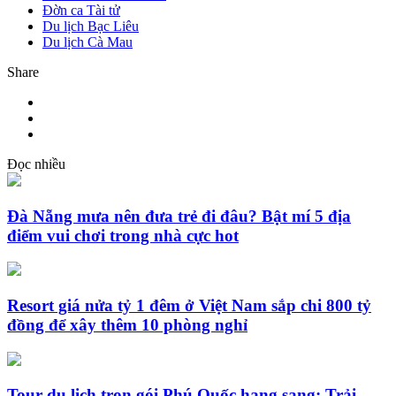
Đờn ca Tài tử
Du lịch Bạc Liêu
Du lịch Cà Mau
Share
Đọc nhiều
Đà Nẵng mưa nên đưa trẻ đi đâu? Bật mí 5 địa
điểm vui chơi trong nhà cực hot
Resort giá nửa tỷ 1 đêm ở Việt Nam sắp chi 800 tỷ
đồng để xây thêm 10 phòng nghỉ
Tour du lịch trọn gói Phú Quốc hạng sang: Trải