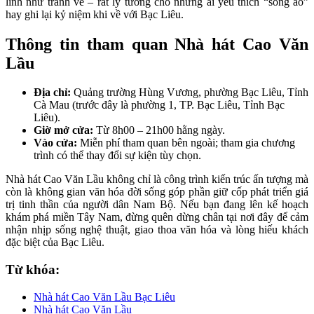
linh như tranh vẽ – rất lý tưởng cho những ai yêu thích “sống ảo”
hay ghi lại kỷ niệm khi về với Bạc Liêu.
Thông tin tham quan Nhà hát Cao Văn
Lầu
Địa chỉ:
Quảng trường Hùng Vương, phường Bạc Liêu, Tỉnh
Cà Mau (trước đây là phường 1, TP. Bạc Liêu, Tỉnh Bạc
Liêu).
Giờ mở cửa:
Từ 8h00 – 21h00 hằng ngày.
Vào cửa:
Miễn phí tham quan bên ngoài; tham gia chương
trình có thể thay đổi sự kiện tùy chọn.
Nhà hát Cao Văn Lầu không chỉ là công trình kiến trúc ấn tượng mà
còn là không gian văn hóa đời sống góp phần giữ cốp phát triển giá
trị tinh thần của người dân Nam Bộ. Nếu bạn đang lên kế hoạch
khám phá miền Tây Nam, đừng quên dừng chân tại nơi đây để cảm
nhận nhịp sống nghệ thuật, giao thoa văn hóa và lòng hiếu khách
đặc biệt của Bạc Liêu.
Từ khóa:
Nhà hát Cao Văn Lầu Bạc Liêu
Nhà hát Cao Văn Lầu