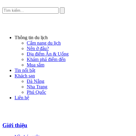
Thông tin du lịch
Cẩm nang du lịch
Nên ở đâu?
Địa điểm Ăn & Uống
Khám phá điểm đến
Mua sắm
Tin nổi bật
Khách sạn
Đà Nẵng
Nha Trang
Phú Quốc
Liên hệ
Giới thiệu