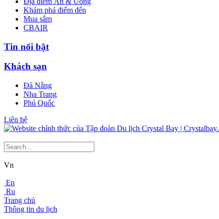
Địa điểm Ăn & Uống
Khám phá điểm đến
Mua sắm
CBAIR
Tin nổi bật
Khách sạn
Đà Nẵng
Nha Trang
Phú Quốc
Liên hệ
Vn
En
Ru
Trang chủ
Thông tin du lịch