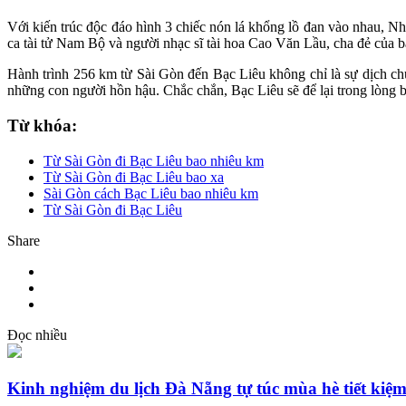
Với kiến trúc độc đáo hình 3 chiếc nón lá khổng lồ đan vào nhau, N
ca tài tử Nam Bộ và người nhạc sĩ tài hoa Cao Văn Lầu, cha đẻ của b
Hành trình 256 km từ Sài Gòn đến Bạc Liêu không chỉ là sự dịch ch
những con người hồn hậu. Chắc chắn, Bạc Liêu sẽ để lại trong lòng
Từ khóa:
Từ Sài Gòn đi Bạc Liêu bao nhiêu km
Từ Sài Gòn đi Bạc Liêu bao xa
Sài Gòn cách Bạc Liêu bao nhiêu km
Từ Sài Gòn đi Bạc Liêu
Share
Đọc nhiều
Kinh nghiệm du lịch Đà Nẵng tự túc mùa hè tiết kiệ