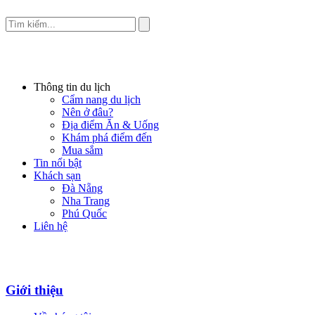
Thông tin du lịch
Cẩm nang du lịch
Nên ở đâu?
Địa điểm Ăn & Uống
Khám phá điểm đến
Mua sắm
Tin nổi bật
Khách sạn
Đà Nẵng
Nha Trang
Phú Quốc
Liên hệ
Giới thiệu