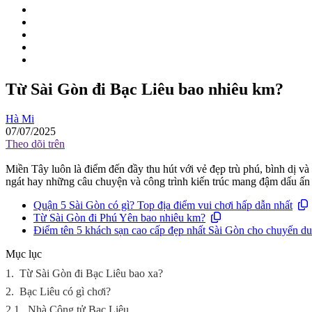
Từ Sài Gòn đi Bạc Liêu bao nhiêu km?
Hà Mi
07/07/2025
Theo dõi trên
Miền Tây luôn là điểm đến đầy thu hút với vẻ đẹp trù phú, bình dị v
ngát hay những câu chuyện và công trình kiến trúc mang đậm dấu ấn 
Quận 5 Sài Gòn có gì? Top địa điểm vui chơi hấp dẫn nhất
Từ Sài Gòn đi Phú Yên bao nhiêu km?
Điểm tên 5 khách sạn cao cấp đẹp nhất Sài Gòn cho chuyến du
Mục lục
1.
Từ Sài Gòn đi Bạc Liêu bao xa?
2.
Bạc Liêu có gì chơi?
2.1.
Nhà Công tử Bạc Liêu