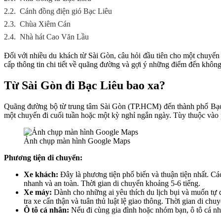
2.2.
Cánh đồng điện gió Bạc Liêu
2.3.
Chùa Xiêm Cán
2.4.
Nhà hát Cao Văn Lầu
Đối với nhiều du khách từ Sài Gòn, câu hỏi đầu tiên cho một chuyến
cấp thông tin chi tiết về quãng đường và gợi ý những điểm đến không
Từ Sài Gòn đi Bạc Liêu bao xa?
Quãng đường bộ từ trung tâm Sài Gòn (TP.HCM) đến thành phố Bạc 
một chuyến đi cuối tuần hoặc một kỳ nghỉ ngắn ngày. Tùy thuộc vào ph
Ảnh chụp màn hình Google Maps
Phương tiện di chuyển:
Xe khách:
Đây là phương tiện phổ biến và thuận tiện nhất. Cá
nhanh và an toàn. Thời gian di chuyển khoảng 5-6 tiếng.
Xe máy:
Dành cho những ai yêu thích du lịch bụi và muốn tự 
tra xe cẩn thận và tuân thủ luật lệ giao thông. Thời gian di chu
Ô tô cá nhân:
Nếu đi cùng gia đình hoặc nhóm bạn, ô tô cá nhân