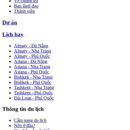
Về chúng tôi
Ban lãnh đạo
Thành viên
Dự án
Lịch bay
Almaty - Đà Nẵng
Almaty - Nha Trang
Almaty - Phú Quốc
Astana - Đà Nẵng
Astana - Nha Trang
Astana - Phú Quốc
Bishkek - Nha Trang
Bishkek - Phú Quốc
Tashkent - Nha Trang
Tashkent - Phú Quốc
Đài Loan - Phú Quốc
Thông tin du lịch
Cẩm nang du lịch
Nên ở đâu?