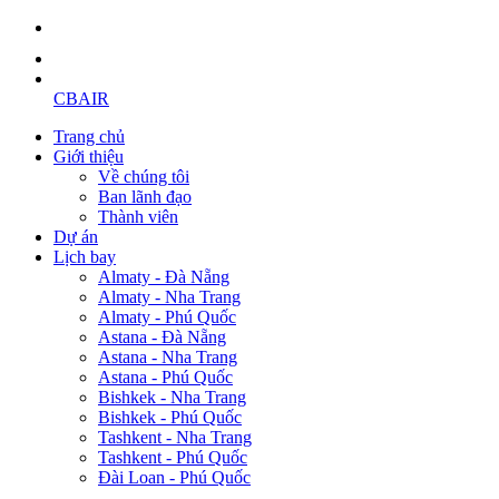
CBAIR
Trang chủ
Giới thiệu
Về chúng tôi
Ban lãnh đạo
Thành viên
Dự án
Lịch bay
Almaty - Đà Nẵng
Almaty - Nha Trang
Almaty - Phú Quốc
Astana - Đà Nẵng
Astana - Nha Trang
Astana - Phú Quốc
Bishkek - Nha Trang
Bishkek - Phú Quốc
Tashkent - Nha Trang
Tashkent - Phú Quốc
Đài Loan - Phú Quốc