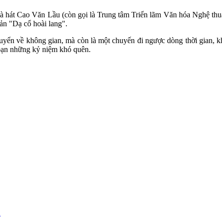
hà hát Cao Văn Lầu (còn gọi là Trung tâm Triển lãm Văn hóa Nghệ thu
ản "Dạ cổ hoài lang".
uyển về không gian, mà còn là một chuyến đi ngược dòng thời gian, 
 bạn những kỷ niệm khó quên.
m