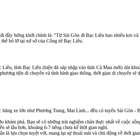
 đi đầy hứng khởi chính là: "Từ Sài Gòn đi Bạc Liêu bao nhiêu km và 
 thể bỏ lỡ tại xứ sở của Công tử Bạc Liêu.
Liêu, tỉnh Bạc Liêu (hiện đã sáp nhập vào tỉnh Cà Mau mới) dài kh
ương tiện di chuyển và tình hình giao thông, thời gian di chuyển sẽ d
c hãng xe lớn như Phương Trang, Mai Linh... đều có tuyến Sài Gòn - B
do khám phá. Bạn sẽ có những trải nghiệm chân thực nhất về cuộc sốn
yển sẽ lâu hơn, khoảng 6-7 tiếng chưa kể thời gian nghỉ.
 là lựa chọn tuyệt vời, mang lại sự thoải mái và chủ động về thời gia