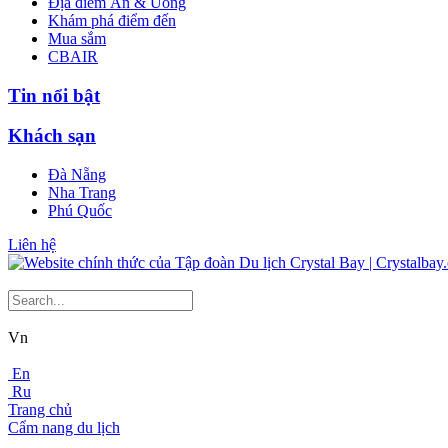
Địa điểm Ăn & Uống
Khám phá điểm đến
Mua sắm
CBAIR
Tin nổi bật
Khách sạn
Đà Nẵng
Nha Trang
Phú Quốc
Liên hệ
Vn
En
Ru
Trang chủ
Cẩm nang du lịch