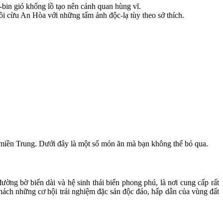
-bin gió khổng lồ tạo nên cảnh quan hùng vĩ.
đồi cừu An Hòa với những tấm ảnh độc-lạ tùy theo sở thích.
a miền Trung. Dưới đây là một số món ăn mà bạn không thể bỏ qua.
ng bờ biển dài và hệ sinh thái biển phong phú, là nơi cung cấp rất
hách những cơ hội trải nghiệm đặc sản độc đáo, hấp dẫn của vùng đất