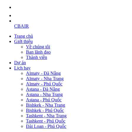
CBAIR
Trang chủ
Giới thiệu
Về chúng tôi
Ban lãnh đạo
Thành viên
Dự án
Lịch bay
Almaty - Đà Nẵng
Almaty - Nha Trang
Almaty - Phú Quốc
Astana - Đà Nẵng
Astana - Nha Trang
Astana - Phú Quốc
Bishkek - Nha Trang
Bishkek - Phú Quốc
Tashkent - Nha Trang
Tashkent - Phú Quốc
Đài Loan - Phú Quốc