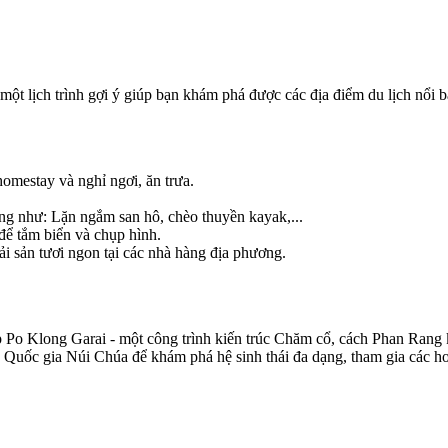
một lịch trình gợi ý giúp bạn khám phá được các địa điểm du lịch nổi 
omestay và nghỉ ngơi, ăn trưa.
ng như: Lặn ngắm san hô, chèo thuyền kayak,...
 để tắm biển và chụp hình.
i sản tươi ngon tại các nhà hàng địa phương.
p Po Klong Garai - một công trình kiến trúc Chăm cổ, cách Phan Ran
uốc gia Núi Chúa để khám phá hệ sinh thái đa dạng, tham gia các hoạ