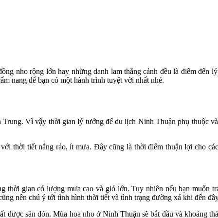
 đồng nho rộng lớn hay những danh lam thắng cảnh đều là điểm đến lý
 cẩm nang để bạn có một hành trình tuyệt vời nhất nhé.
rung. Vì vậy thời gian lý tưởng để du lịch Ninh Thuận phụ thuộc vào 
ới thời tiết nắng ráo, ít mưa. Đây cũng là thời điểm thuận lợi cho cá
g thời gian có lượng mưa cao và gió lớn. Tuy nhiên nếu bạn muốn trá
g nên chú ý tới tình hình thời tiết và tình trạng đường xá khi đến đâ
t được săn đón. Mùa hoa nho ở Ninh Thuận sẽ bắt đầu và khoảng thán