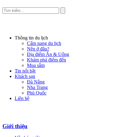
Thông tin du lịch
Cẩm nang du lịch
Nên ở đâu?
Địa điểm Ăn & Uống
Khám phá điểm đến
Mua sắm
Tin nổi bật
Khách sạn
Đà Nẵng
Nha Trang
Phú Quốc
Liên hệ
Giới thiệu