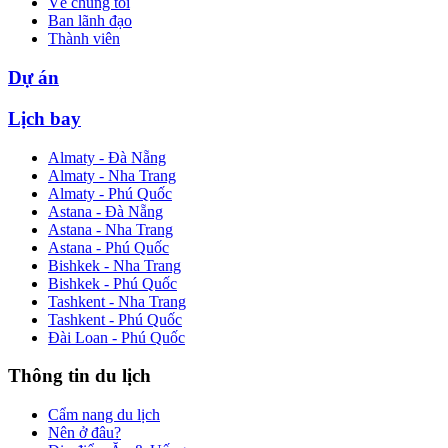
Về chúng tôi
Ban lãnh đạo
Thành viên
Dự án
Lịch bay
Almaty - Đà Nẵng
Almaty - Nha Trang
Almaty - Phú Quốc
Astana - Đà Nẵng
Astana - Nha Trang
Astana - Phú Quốc
Bishkek - Nha Trang
Bishkek - Phú Quốc
Tashkent - Nha Trang
Tashkent - Phú Quốc
Đài Loan - Phú Quốc
Thông tin du lịch
Cẩm nang du lịch
Nên ở đâu?