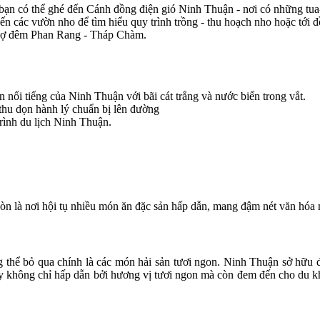
 bạn có thể ghé đến Cánh đồng điện gió Ninh Thuận - nơi có những tua
đến các vườn nho để tìm hiểu quy trình trồng - thu hoạch nho hoặc tới 
chợ đêm Phan Rang - Tháp Chàm.
nổi tiếng của Ninh Thuận với bãi cát trắng và nước biển trong vắt.
 thu dọn hành lý chuẩn bị lên đường
trình du lịch Ninh Thuận.
 còn là nơi hội tụ nhiều món ăn đặc sản hấp dẫn, mang đậm nét văn hó
thể bỏ qua chính là các món hải sản tươi ngon. Ninh Thuận sở hữu đườ
này không chỉ hấp dẫn bởi hương vị tươi ngon mà còn đem đến cho du k