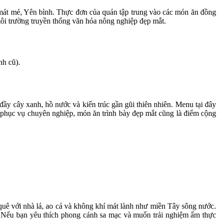
n mát mẻ, Yên bình. Thực đơn của quán tập trung vào các món ăn đồng
ôi trường truyền thống văn hóa nông nghiệp đẹp mắt.
h cũ).
ầy cây xanh, hồ nước và kiến trúc gần gũi thiên nhiên. Menu tại đây
 phục vụ chuyên nghiệp, món ăn trình bày đẹp mắt cũng là điểm cộng
uê với nhà lá, ao cá và không khí mát lành như miền Tây sông nước.
. Nếu bạn yêu thích phong cảnh sa mạc và muốn trải nghiệm ẩm thực