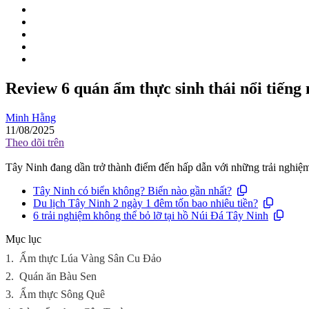
Review 6 quán ẩm thực sinh thái nổi tiếng
Minh Hằng
11/08/2025
Theo dõi trên
Tây Ninh đang dần trở thành điểm đến hấp dẫn với những trải nghiệm 
Tây Ninh có biển không? Biển nào gần nhất?
Du lịch Tây Ninh 2 ngày 1 đêm tốn bao nhiêu tiền?
6 trải nghiệm không thể bỏ lỡ tại hồ Núi Đá Tây Ninh
Mục lục
1.
Ẩm thực Lúa Vàng Sân Cu Đảo
2.
Quán ăn Bàu Sen
3.
Ẩm thực Sông Quê