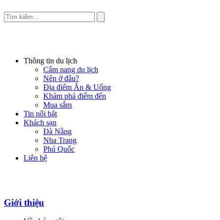
Thông tin du lịch
Cẩm nang du lịch
Nên ở đâu?
Địa điểm Ăn & Uống
Khám phá điểm đến
Mua sắm
Tin nổi bật
Khách sạn
Đà Nẵng
Nha Trang
Phú Quốc
Liên hệ
Giới thiệu