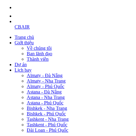
CBAIR
Trang chủ
Giới thiệu
Về chúng tôi
Ban lãnh đạo
Thành viên
Dự án
Lịch bay
Almaty - Đà Nẵng
Almaty - Nha Trang
Almaty - Phú Quốc
Astana - Đà Nẵng
Astana - Nha Trang
Astana - Phú Quốc
Bishkek - Nha Trang
Bishkek - Phú Quốc
Tashkent - Nha Trang
Tashkent - Phú Quốc
Đài Loan - Phú Quốc