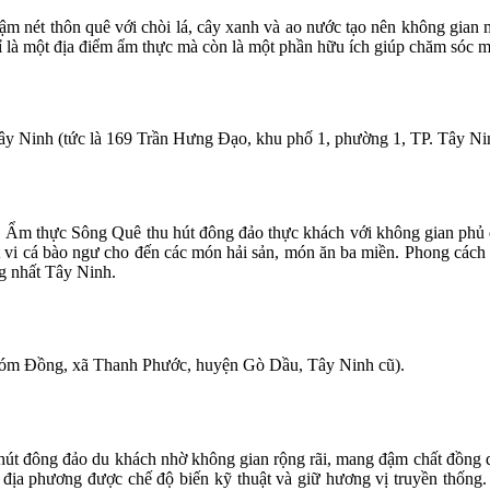
đậm nét thôn quê với chòi lá, cây xanh và ao nước tạo nên không gia
 là một địa điểm ẩm thực mà còn là một phần hữu ích giúp chăm sóc m
 Ninh (tức là 169 Trần Hưng Đạo, khu phố 1, phường 1, TP. Tây Nin
ố, Ẩm thực Sông Quê thu hút đông đảo thực khách với không gian phủ đ
 vi cá bào ngư cho đến các món hải sản, món ăn ba miền. Phong cách
ng nhất Tây Ninh.
m Đồng, xã Thanh Phước, huyện Gò Dầu, Tây Ninh cũ).
út đông đảo du khách nhờ không gian rộng rãi, mang đậm chất đồng q
 địa phương được chế độ biến kỹ thuật và giữ hương vị truyền thống