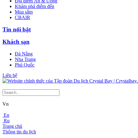
Địa điểm Ăn & Uống
Khám phá điểm đến
Mua sắm
CBAIR
Tin nổi bật
Khách sạn
Đà Nẵng
Nha Trang
Phú Quốc
Liên hệ
Vn
En
Ru
Trang chủ
Thông tin du lịch