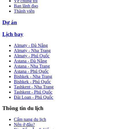
Về chúng tôi
Ban lãnh đạo
Thành viên
Dự án
Lịch bay
Almaty - Đà Nẵng
Almaty - Nha Trang
Almaty - Phú Quốc
Astana - Đà Nẵng
Astana - Nha Trang
Astana - Phú Quốc
Bishkek - Nha Trang
Bishkek - Phú Quốc
Tashkent - Nha Trang
Tashkent - Phú Quốc
Đài Loan - Phú Quốc
Thông tin du lịch
Cẩm nang du lịch
Nên ở đâu?