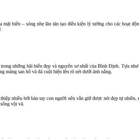
a mặt biển – sóng nhẹ lăn tăn tạo điều kiện lý tưởng cho các hoạt đ
.
ong những bãi biển đẹp và nguyên sơ nhất của Bình Định. Tựa như mộ
ừng mảng san hô và đá cuội hiện lên rõ nét dưới ánh nắng.
 thiệp nhiều bởi bàn tay con người nên vẫn giữ được nét đẹp tự nhiên, 
sống vội vã.