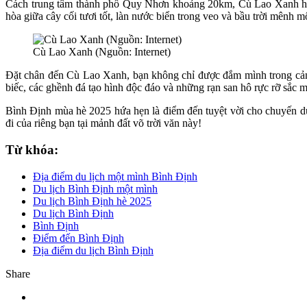
Cách trung tâm thành phố Quy Nhơn khoảng 20km, Cù Lao Xanh hiện
hòa giữa cây cối tươi tốt, làn nước biển trong veo và bầu trời mênh 
Cù Lao Xanh (Nguồn: Internet)
Đặt chân đến Cù Lao Xanh, bạn không chỉ được đắm mình trong cảnh
biếc, các ghềnh đá tạo hình độc đáo và những rạn san hô rực rỡ sắc 
Bình Định mùa hè 2025 hứa hẹn là điểm đến tuyệt vời cho chuyến du
đi của riêng bạn tại mảnh đất võ trời văn này!
Từ khóa:
Địa điểm du lịch một mình Bình Định
Du lịch Bình Định một mình
Du lịch Bình Định hè 2025
Du lịch Bình Định
Bình Định
Điểm đến Bình Định
Địa điểm du lịch Bình Định
Share