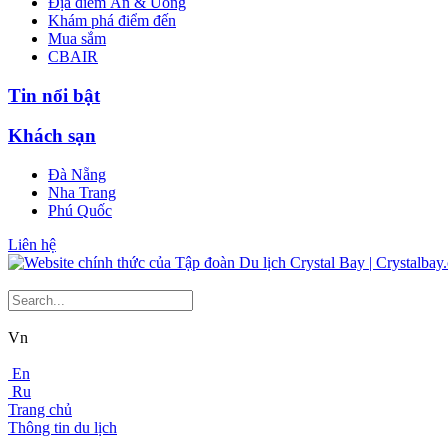
Địa điểm Ăn & Uống
Khám phá điểm đến
Mua sắm
CBAIR
Tin nổi bật
Khách sạn
Đà Nẵng
Nha Trang
Phú Quốc
Liên hệ
Vn
En
Ru
Trang chủ
Thông tin du lịch