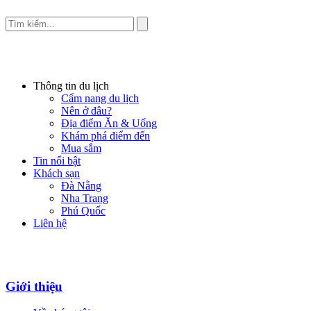
Thông tin du lịch
Cẩm nang du lịch
Nên ở đâu?
Địa điểm Ăn & Uống
Khám phá điểm đến
Mua sắm
Tin nổi bật
Khách sạn
Đà Nẵng
Nha Trang
Phú Quốc
Liên hệ
Giới thiệu