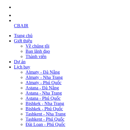
CBAIR
Trang chủ
Giới thiệu
Về chúng tôi
Ban lãnh đạo
Thành viên
Dự án
Lịch bay
Almaty - Đà Nẵng
Almaty - Nha Trang
Almaty - Phú Quốc
Astana - Đà Nẵng
Astana - Nha Trang
Astana - Phú Quốc
Bishkek - Nha Trang
Bishkek - Phú Quốc
Tashkent - Nha Trang
Tashkent - Phú Quốc
Đài Loan - Phú Quốc