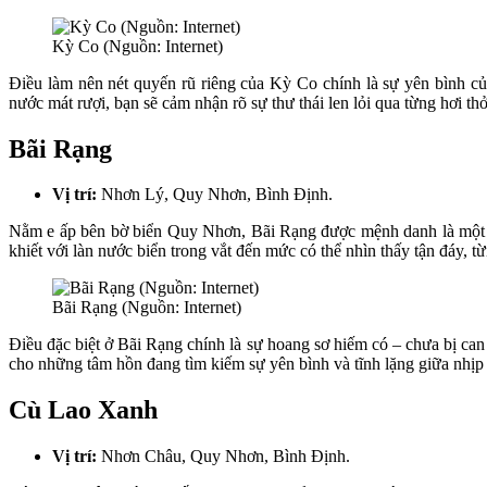
Kỳ Co (Nguồn: Internet)
Điều làm nên nét quyến rũ riêng của Kỳ Co chính là sự yên bình củ
nước mát rượi, bạn sẽ cảm nhận rõ sự thư thái len lỏi qua từng hơi thở
Bãi Rạng
Vị trí:
Nhơn Lý, Quy Nhơn, Bình Định.
Nằm e ấp bên bờ biển Quy Nhơn, Bãi Rạng được mệnh danh là một tr
khiết với làn nước biển trong vắt đến mức có thể nhìn thấy tận đáy, t
Bãi Rạng (Nguồn: Internet)
Điều đặc biệt ở Bãi Rạng chính là sự hoang sơ hiếm có – chưa bị can
cho những tâm hồn đang tìm kiếm sự yên bình và tĩnh lặng giữa nhịp 
Cù Lao Xanh
Vị trí:
Nhơn Châu, Quy Nhơn, Bình Định.