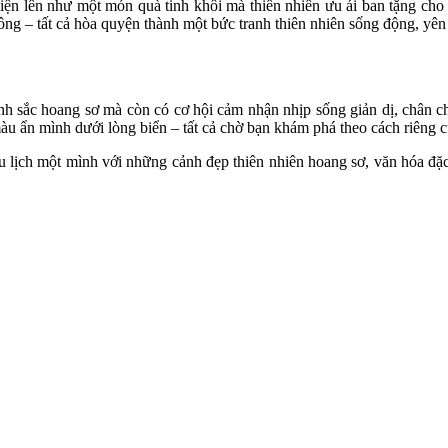
 lên như một món quà tinh khôi mà thiên nhiên ưu ái ban tặng cho đ
mông – tất cả hòa quyện thành một bức tranh thiên nhiên sống động, yê
 sắc hoang sơ mà còn có cơ hội cảm nhận nhịp sống giản dị, chân c
màu ẩn mình dưới lòng biển – tất cả chờ bạn khám phá theo cách riêng 
 lịch một mình với những cảnh đẹp thiên nhiên hoang sơ, văn hóa đặ