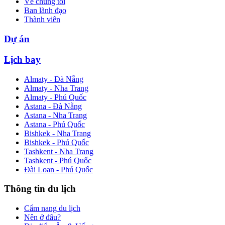
Về chúng tôi
Ban lãnh đạo
Thành viên
Dự án
Lịch bay
Almaty - Đà Nẵng
Almaty - Nha Trang
Almaty - Phú Quốc
Astana - Đà Nẵng
Astana - Nha Trang
Astana - Phú Quốc
Bishkek - Nha Trang
Bishkek - Phú Quốc
Tashkent - Nha Trang
Tashkent - Phú Quốc
Đài Loan - Phú Quốc
Thông tin du lịch
Cẩm nang du lịch
Nên ở đâu?