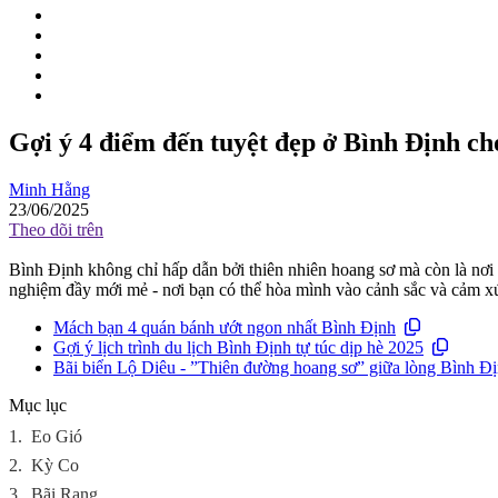
Gợi ý 4 điểm đến tuyệt đẹp ở Bình Định c
Minh Hằng
23/06/2025
Theo dõi trên
Bình Định không chỉ hấp dẫn bởi thiên nhiên hoang sơ mà còn là nơi
nghiệm đầy mới mẻ - nơi bạn có thể hòa mình vào cảnh sắc và cảm xú
Mách bạn 4 quán bánh ướt ngon nhất Bình Định
Gợi ý lịch trình du lịch Bình Định tự túc dịp hè 2025
Bãi biển Lộ Diêu - ”Thiên đường hoang sơ” giữa lòng Bình Đ
Mục lục
1.
Eo Gió
2.
Kỳ Co
3.
Bãi Rạng