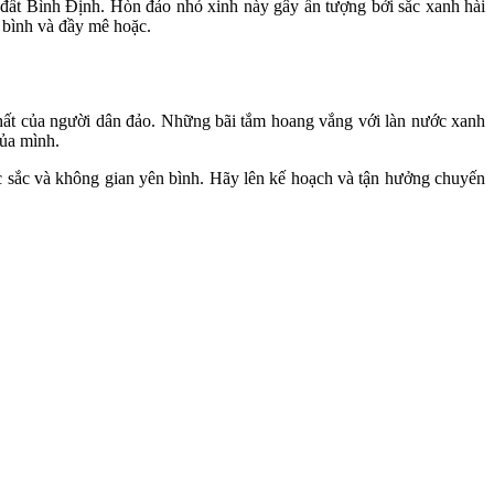
ất Bình Định. Hòn đảo nhỏ xinh này gây ấn tượng bởi sắc xanh hài
n bình và đầy mê hoặc.
hất của người dân đảo. Những bãi tắm hoang vắng với làn nước xanh
của mình.
c sắc và không gian yên bình. Hãy lên kế hoạch và tận hưởng chuyến