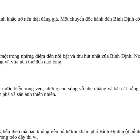
h khắc trở nên thật đáng giá. Một chuyến độc hành đến Bình Định có 
t trong những điểm đến nổi bật và thu hút nhất của Bình Định. Nơ
g vĩ, vừa nên thơ đến nao lòng.
nước biển trong veo, những con sóng vỗ nhẹ nhàng và bãi cát trắng mị
phá và săn ảnh thiên nhiên.
tiếp theo mà bạn không nên bỏ lỡ khi khám phá Bình Định một mình. 
ong trẻo đầy thi vị.