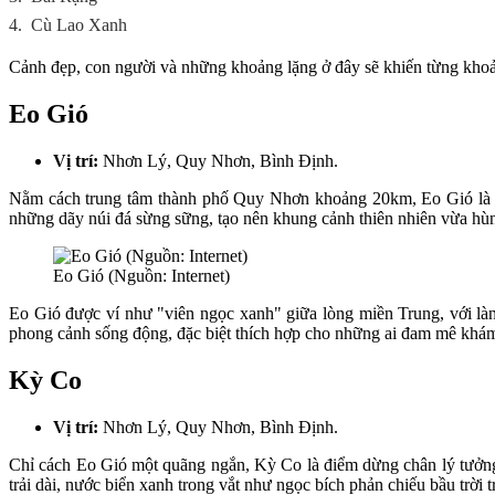
4.
Cù Lao Xanh
Cảnh đẹp, con người và những khoảng lặng ở đây sẽ khiến từng khoản
Eo Gió
Vị trí:
Nhơn Lý, Quy Nhơn, Bình Định.
Nằm cách trung tâm thành phố Quy Nhơn khoảng 20km, Eo Gió là mộ
những dãy núi đá sừng sững, tạo nên khung cảnh thiên nhiên vừa hùn
Eo Gió (Nguồn: Internet)
Eo Gió được ví như "viên ngọc xanh" giữa lòng miền Trung, với làn 
phong cảnh sống động, đặc biệt thích hợp cho những ai đam mê khám 
Kỳ Co
Vị trí:
Nhơn Lý, Quy Nhơn, Bình Định.
Chỉ cách Eo Gió một quãng ngắn, Kỳ Co là điểm dừng chân lý tưởng 
trải dài, nước biển xanh trong vắt như ngọc bích phản chiếu bầu trời tr