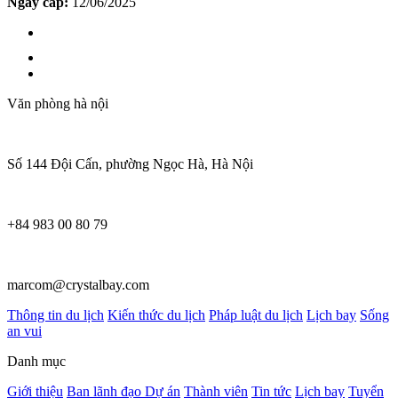
Ngày cấp:
12/06/2025
Văn phòng hà nội
Số 144 Đội Cấn, phường Ngọc Hà, Hà Nội
+84 983 00 80 79
marcom@crystalbay.com
Thông tin du lịch
Kiến thức du lịch
Pháp luật du lịch
Lịch bay
Sống
an vui
Danh mục
Giới thiệu
Ban lãnh đạo
Dự án
Thành viên
Tin tức
Lịch bay
Tuyển