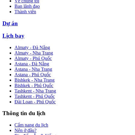
Về chúng tôi
Ban lãnh đạo
Thành viên
Dự án
Lịch bay
Almaty - Đà Nẵng
Almaty - Nha Trang
Almaty - Phú Quốc
Astana - Đà Nẵng
Astana - Nha Trang
Astana - Phú Quốc
Bishkek - Nha Trang
Bishkek - Phú Quốc
Tashkent - Nha Trang
Tashkent - Phú Quốc
Đài Loan - Phú Quốc
Thông tin du lịch
Cẩm nang du lịch
Nên ở đâu?