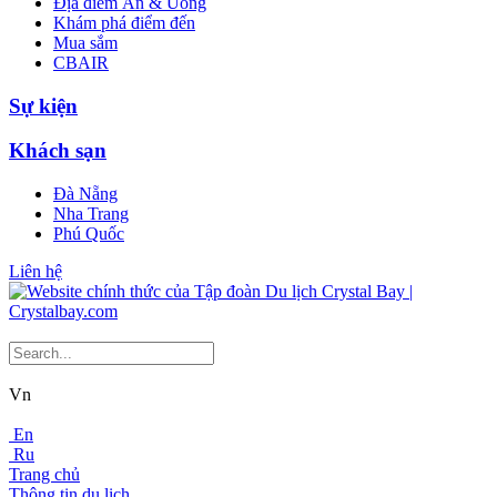
Địa điểm Ăn & Uống
Khám phá điểm đến
Mua sắm
CBAIR
Sự kiện
Khách sạn
Đà Nẵng
Nha Trang
Phú Quốc
Liên hệ
Vn
En
Ru
Trang chủ
Thông tin du lịch