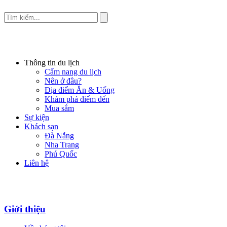
Thông tin du lịch
Cẩm nang du lịch
Nên ở đâu?
Địa điểm Ăn & Uống
Khám phá điểm đến
Mua sắm
Sự kiện
Khách sạn
Đà Nẵng
Nha Trang
Phú Quốc
Liên hệ
Giới thiệu