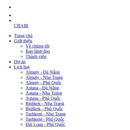
CBAIR
Trang chủ
Giới thiệu
Về chúng tôi
Ban lãnh đạo
Thành viên
Dự án
Lịch bay
Almaty - Đà Nẵng
Almaty - Nha Trang
Almaty - Phú Quốc
Astana - Đà Nẵng
Astana - Nha Trang
Astana - Phú Quốc
Bishkek - Nha Trang
Bishkek - Phú Quốc
Tashkent - Nha Trang
Tashkent - Phú Quốc
Đài Loan - Phú Quốc