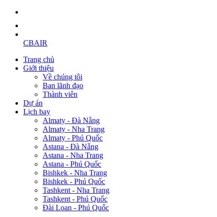
CBAIR
Trang chủ
Giới thiệu
Về chúng tôi
Ban lãnh đạo
Thành viên
Dự án
Lịch bay
Almaty - Đà Nẵng
Almaty - Nha Trang
Almaty - Phú Quốc
Astana - Đà Nẵng
Astana - Nha Trang
Astana - Phú Quốc
Bishkek - Nha Trang
Bishkek - Phú Quốc
Tashkent - Nha Trang
Tashkent - Phú Quốc
Đài Loan - Phú Quốc