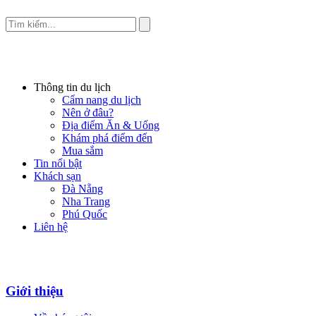
Thông tin du lịch
Cẩm nang du lịch
Nên ở đâu?
Địa điểm Ăn & Uống
Khám phá điểm đến
Mua sắm
Tin nổi bật
Khách sạn
Đà Nẵng
Nha Trang
Phú Quốc
Liên hệ
Giới thiệu