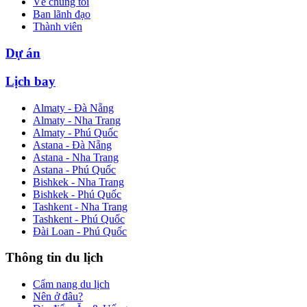
Về chúng tôi
Ban lãnh đạo
Thành viên
Dự án
Lịch bay
Almaty - Đà Nẵng
Almaty - Nha Trang
Almaty - Phú Quốc
Astana - Đà Nẵng
Astana - Nha Trang
Astana - Phú Quốc
Bishkek - Nha Trang
Bishkek - Phú Quốc
Tashkent - Nha Trang
Tashkent - Phú Quốc
Đài Loan - Phú Quốc
Thông tin du lịch
Cẩm nang du lịch
Nên ở đâu?