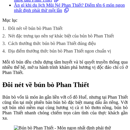
Ăn gì khi du lịch Mũi Né Phan Thiết? Điểm tên 6 món ngon
nhất định phải thử một lần
Mục lục
1.
Đôi nét về bún bò Phan Thiết
2.
Nét đặc trưng tạo nên sự khác biệt của bún bò Phan Thiết
3.
Cách thưởng thức bún bò Phan Thiết đúng điệu
4.
Địa điểm thưởng thức bún bò Phan Thiết ngon chuẩn vị
Mỗi tô bún đều chứa đựng tâm huyết và bí quyết truyền thống qua
nhiều thế hệ, mở ra hành trình khám phá hương vị độc đáo chỉ có ở
Phan Thiết.
Đôi nét về bún bò Phan Thiết
Bún bò vốn là món ăn gắn liền với cố đô Huế, nhưng tại Phan Thiết
cũng tồn tại một phiên bản bún bò đặc biệt mang dấu ấn riêng. Với
sợi bún nhỏ mềm mại cùng hương vị cà ri bò thơm nồng, bún bò
Phan Thiết nhanh chóng chiếm trọn cảm tình của thực khách gần
xa.