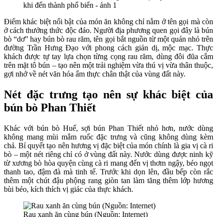
Điểm khác biệt nổi bật của món ăn không chỉ nằm ở tên gọi mà còn
ở cách thưởng thức độc đáo. Người địa phương quen gọi đây là bún
bò “dơ” hay bún bò rau răm, tên gọi bắt nguồn từ một quán nhỏ trên
đường Trần Hưng Đạo với phong cách giản dị, mộc mạc. Thực
khách được tự tay lựa chọn từng cọng rau răm, dùng đôi đũa cắm
trên mặt tô bún – tạo nên một trải nghiệm vừa thú vị vừa thân thuộc,
gợi nhớ về nét văn hóa ẩm thực chân thật của vùng đất này.
Nét đặc trưng tạo nên sự khác biệt của
bún bò Phan Thiết
Khác với bún bò Huế, sợi bún Phan Thiết nhỏ hơn, nước dùng
không mang mùi mắm ruốc đặc trưng và cũng không dùng kèm
chả. Bí quyết tạo nên hương vị đặc biệt của món chính là gia vị cà ri
bò – một nét riêng chỉ có ở vùng đất này. Nước dùng được ninh kỹ
từ xương bò hòa quyện cùng cà ri mang đến vị thơm ngậy, béo ngọt
thanh tao, đậm đà mà tinh tế. Trước khi dọn lên, đầu bếp còn rắc
thêm một chút đậu phộng rang giòn tan làm tăng thêm lớp hương
bùi béo, kích thích vị giác của thực khách.
Rau xanh ăn cùng bún (Nguồn: Internet)