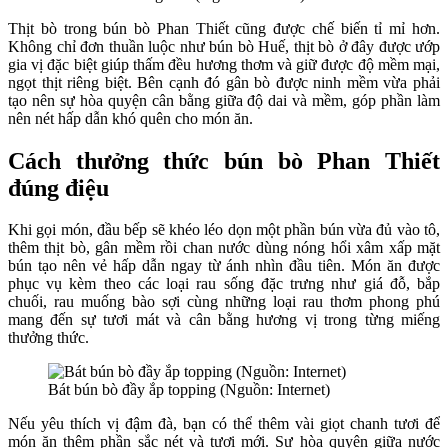
Thịt bò trong bún bò Phan Thiết cũng được chế biến tỉ mỉ hơn.
Không chỉ đơn thuần luộc như bún bò Huế, thịt bò ở đây được ướp
gia vị đặc biệt giúp thấm đều hương thơm và giữ được độ mềm mại,
ngọt thịt riêng biệt. Bên cạnh đó gân bò được ninh mềm vừa phải
tạo nên sự hòa quyện cân bằng giữa độ dai và mềm, góp phần làm
nên nét hấp dẫn khó quên cho món ăn.
Cách thưởng thức bún bò Phan Thiết
đúng điệu
Khi gọi món, đầu bếp sẽ khéo léo dọn một phần bún vừa đủ vào tô,
thêm thịt bò, gân mềm rồi chan nước dùng nóng hổi xâm xấp mặt
bún tạo nên vẻ hấp dẫn ngay từ ánh nhìn đầu tiên. Món ăn được
phục vụ kèm theo các loại rau sống đặc trưng như giá đỗ, bắp
chuối, rau muống bào sợi cùng những loại rau thơm phong phú
mang đến sự tươi mát và cân bằng hương vị trong từng miếng
thưởng thức.
Bát bún bò đầy ắp topping (Nguồn: Internet)
Nếu yêu thích vị đậm đà, bạn có thể thêm vài giọt chanh tươi để
món ăn thêm phần sắc nét và tươi mới. Sự hòa quyện giữa nước