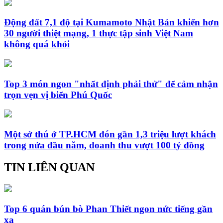
Động đất 7,1 độ tại Kumamoto Nhật Bản khiến hơn
30 người thiệt mạng, 1 thực tập sinh Việt Nam
không quá khỏi
Top 3 món ngon "nhất định phải thử" để cảm nhận
trọn vẹn vị biển Phú Quốc
Một sở thú ở TP.HCM đón gần 1,3 triệu lượt khách
trong nửa đầu năm, doanh thu vượt 100 tỷ đồng
TIN LIÊN QUAN
Top 6 quán bún bò Phan Thiết ngon nức tiếng gần
xa