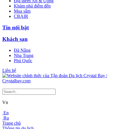
Địa điểm Ăn & Uống
Khám phá điểm đến
Mua sắm
CBAIR
Tin nổi bật
Khách sạn
Đà Nẵng
Nha Trang
Phú Quốc
Liên hệ
Vn
En
Ru
Trang chủ
Thông tin du lịch