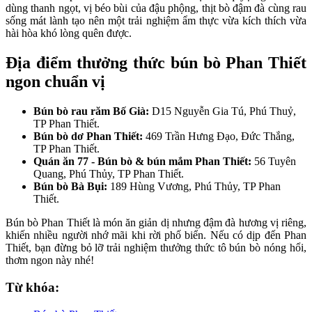
dùng thanh ngọt, vị béo bùi của đậu phộng, thịt bò đậm đà cùng rau
sống mát lành tạo nên một trải nghiệm ẩm thực vừa kích thích vừa
hài hòa khó lòng quên được.
Địa điểm thưởng thức bún bò Phan Thiết
ngon chuẩn vị
Bún bò rau răm Bố Già:
D15 Nguyễn Gia Tú, Phú Thuỷ,
TP Phan Thiết.
Bún bò dơ Phan Thiết:
469 Trần Hưng Đạo, Đức Thắng,
TP Phan Thiết.
Quán ăn 77 - Bún bò & bún mắm Phan Thiết:
56 Tuyên
Quang, Phú Thủy, TP Phan Thiết.
Bún bò Bà Bụi:
189 Hùng Vương, Phú Thủy, TP Phan
Thiết.
Bún bò Phan Thiết là món ăn giản dị nhưng đậm đà hương vị riêng,
khiến nhiều người nhớ mãi khi rời phố biển. Nếu có dịp đến Phan
Thiết, bạn đừng bỏ lỡ trải nghiệm thưởng thức tô bún bò nóng hổi,
thơm ngon này nhé!
Từ khóa: