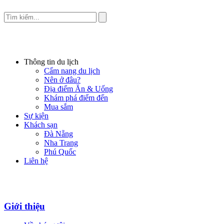
Thông tin du lịch
Cẩm nang du lịch
Nên ở đâu?
Địa điểm Ăn & Uống
Khám phá điểm đến
Mua sắm
Sự kiện
Khách sạn
Đà Nẵng
Nha Trang
Phú Quốc
Liên hệ
Giới thiệu