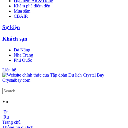
Địa điểm Ăn & Uống
Khám phá điểm đến
Mua sắm
CBAIR
Sự kiện
Khách sạn
Đà Nẵng
Nha Trang
Phú Quốc
Liên hệ
Vn
En
Ru
Trang chủ
Thông tin du lịch