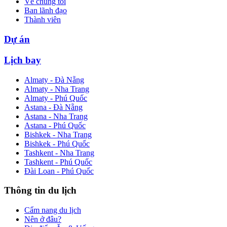
Về chúng tôi
Ban lãnh đạo
Thành viên
Dự án
Lịch bay
Almaty - Đà Nẵng
Almaty - Nha Trang
Almaty - Phú Quốc
Astana - Đà Nẵng
Astana - Nha Trang
Astana - Phú Quốc
Bishkek - Nha Trang
Bishkek - Phú Quốc
Tashkent - Nha Trang
Tashkent - Phú Quốc
Đài Loan - Phú Quốc
Thông tin du lịch
Cẩm nang du lịch
Nên ở đâu?