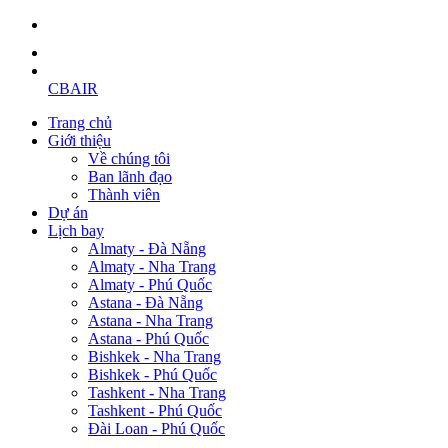
CBAIR
Trang chủ
Giới thiệu
Về chúng tôi
Ban lãnh đạo
Thành viên
Dự án
Lịch bay
Almaty - Đà Nẵng
Almaty - Nha Trang
Almaty - Phú Quốc
Astana - Đà Nẵng
Astana - Nha Trang
Astana - Phú Quốc
Bishkek - Nha Trang
Bishkek - Phú Quốc
Tashkent - Nha Trang
Tashkent - Phú Quốc
Đài Loan - Phú Quốc