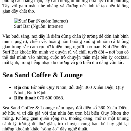
phong cách lãng mạn, lấy cảm hứng từ những bữa tiệc cưới phương
Tây với gam màu nhẹ nhàng và đường nét tinh tế tạo nên không
gian đầy chất thơ.
Surf Bar (Nguồn: Internet)
Vào buổi sáng, nơi đây là điểm dừng chân lý tưởng để đón ánh bình
minh rạng rỡ, chiều về, hoàng hôn buông xuống nhuộm cả không
gian trong sắc cam rực rỡ khiến lòng người nao nao. Khi đêm đến,
Surf Bar khoác lên mình vẻ quyến rũ và chill tuyệt đối – nơi bạn có
thể thả mình vào những cuộc trò chuyện thân mật bên ly cocktail
mát lạnh, trong tiếng nhạc du dương và gió biển dịu dàng vờn tóc.
Sea Sand Coffee & Lounge
Địa chỉ:
Bờ biển Quy Nhơn, đối diện 360 Xuân Diệu, Quy
Nhơn, Bình Định.
Điện thoại:
070 600 0068.
Sea Sand Coffee & Lounge nằm ngay đối diện số 360 Xuân Diệu,
sở hữu vị trí đắt giá với tầm nhìn ôm trọn bãi biển Quy Nhơn thơ
mộng. Không gian quán rộng rãi, thoáng đãng, mở ra một khung
cảnh lý tưởng để thư giãn, trò chuyện cùng bạn bè hay ghi lại
những khoảnh khắc "sống ảo" đầy nghệ thuật.