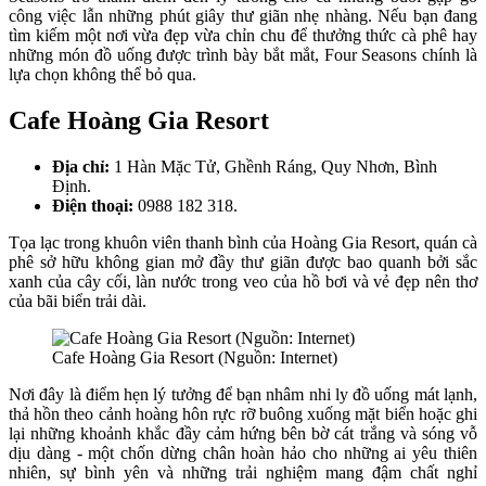
công việc lẫn những phút giây thư giãn nhẹ nhàng. Nếu bạn đang
tìm kiếm một nơi vừa đẹp vừa chỉn chu để thưởng thức cà phê hay
những món đồ uống được trình bày bắt mắt, Four Seasons chính là
lựa chọn không thể bỏ qua.
Cafe Hoàng Gia Resort
Địa chỉ:
1 Hàn Mặc Tử, Ghềnh Ráng, Quy Nhơn, Bình
Định.
Điện thoại:
0988 182 318.
Tọa lạc trong khuôn viên thanh bình của Hoàng Gia Resort, quán cà
phê sở hữu không gian mở đầy thư giãn được bao quanh bởi sắc
xanh của cây cối, làn nước trong veo của hồ bơi và vẻ đẹp nên thơ
của bãi biển trải dài.
Cafe Hoàng Gia Resort (Nguồn: Internet)
Nơi đây là điểm hẹn lý tưởng để bạn nhâm nhi ly đồ uống mát lạnh,
thả hồn theo cảnh hoàng hôn rực rỡ buông xuống mặt biển hoặc ghi
lại những khoảnh khắc đầy cảm hứng bên bờ cát trắng và sóng vỗ
dịu dàng - một chốn dừng chân hoàn hảo cho những ai yêu thiên
nhiên, sự bình yên và những trải nghiệm mang đậm chất nghỉ