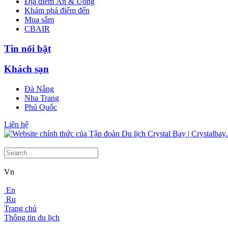
Địa điểm Ăn & Uống
Khám phá điểm đến
Mua sắm
CBAIR
Tin nổi bật
Khách sạn
Đà Nẵng
Nha Trang
Phú Quốc
Liên hệ
Vn
En
Ru
Trang chủ
Thông tin du lịch