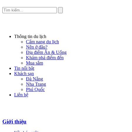
Thông tin du lịch
Cẩm nang du lịch
Nên ở đâu?
Địa điểm Ăn & Uống
Khám phá điểm đến
Mua sắm
Tin nổi bật
Khách sạn
Đà Nẵng
Nha Trang
Phú Quốc
Liên hệ
Giới thiệu