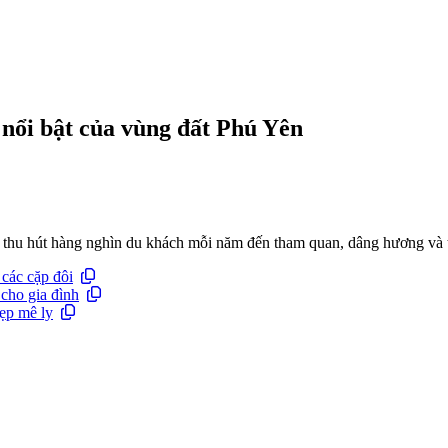
 nổi bật của vùng đất Phú Yên
, thu hút hàng nghìn du khách mỗi năm đến tham quan, dâng hương và 
các cặp đôi
cho gia đình
ẹp mê ly