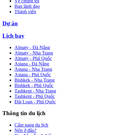
Về chúng tôi
Ban lãnh đạo
Thành viên
Dự án
Lịch bay
Almaty - Đà Nẵng
Almaty - Nha Trang
Almaty - Phú Quốc
Astana - Đà Nẵng
Astana - Nha Trang
Astana - Phú Quốc
Bishkek - Nha Trang
Bishkek - Phú Quốc
Tashkent - Nha Trang
Tashkent - Phú Quốc
Đài Loan - Phú Quốc
Thông tin du lịch
Cẩm nang du lịch
Nên ở đâu?