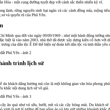
 Hòa - một cung đường tuyệt đẹp với cảnh sắc thiên nhiên kỳ vĩ.
ng lành, rừng nguyên sinh bạt ngàn và các cánh đồng mía, ruộng tiêu
g sơ và quyến rũ của Phú Yên.
ên
í Minh qua đời vào ngày 09/09/1969 - như một hành động tưởng nhớ c
đặc biệt là vào năm 2003, nhà thờ đã được xây dựng kiên cố hơn với d
 trưng của dân tộc Ê Đê thể hiện sự đoàn kết dân tộc và tinh thần yêu 
ành trình lịch sử
để du khách dâng hương mà còn là một không gian văn hóa phong phú.
êu khắc nội dung lịch sử vô giá.
i cây ăn quả như vú sữa, bưởi, mít và các cây bóng mát. Du khách s
nhỏ xinh là nơi lý tưởng để bạn sống ảo và lưu giữ những khoảnh khắc 