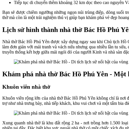
Tiếp tục di chuyển thêm khoảng 32 km dọc theo cao nguyên Vân
Bạn sẽ được chiêm ngưỡng những ngọn núi trùng điệp, dòng suối tro
thờ mà còn là một trải nghiệm thú vị giúp bạn khám phá vẻ đẹp hoan
Lịch sử hình thành nhà thờ Bác Hồ Phú Y
Nhà thờ Bác Hồ Phú Yên được xây dựng ngay sau khi Chủ tịch Hồ Ch
làm đơn giản với mái tranh và vách nứa nhưng qua nhiều lần tu sửa, 
truyền thống kết hợp giữa mái ngói đỏ của người Kinh và nhà sàn đặc
Khám phá nhà thờ Bác Hồ Phú Yên - Một h
Khuôn viên nhà thờ
Khuôn viên rộng lớn của nhà thờ Bác Hồ Phú Yên không chỉ là nơi 
trợ như nhà trưng bày, nhà tiếp khách, khu vui chơi và một tấm bia đi
Xung quanh nhà thờ là khu đất rộng 2 ha - nơi trồng hơn 1.500 loạ
nhiên tại đây. Đặc biệt khu vực ngoài nhà thờ có một chiếc xích đu 