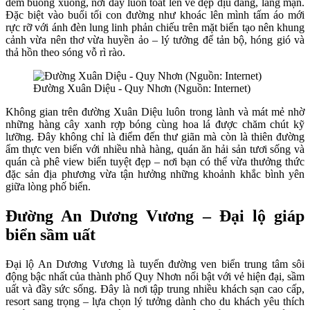
đêm buông xuống, nơi đây luôn toát lên vẻ đẹp dịu dàng, lãng mạn.
Đặc biệt vào buổi tối con đường như khoác lên mình tấm áo mới
rực rỡ với ánh đèn lung linh phản chiếu trên mặt biển tạo nên khung
cảnh vừa nên thơ vừa huyền ảo – lý tưởng để tản bộ, hóng gió và
thả hồn theo sóng vỗ rì rào.
Đường Xuân Diệu - Quy Nhơn (Nguồn: Internet)
Không gian trên đường Xuân Diệu luôn trong lành và mát mẻ nhờ
những hàng cây xanh rợp bóng cùng hoa lá được chăm chút kỹ
lưỡng. Đây không chỉ là điểm đến thư giãn mà còn là thiên đường
ẩm thực ven biển với nhiều nhà hàng, quán ăn hải sản tươi sống và
quán cà phê view biển tuyệt đẹp – nơi bạn có thể vừa thưởng thức
đặc sản địa phương vừa tận hưởng những khoảnh khắc bình yên
giữa lòng phố biển.
Đường An Dương Vương – Đại lộ giáp
biển sầm uất
Đại lộ An Dương Vương là tuyến đường ven biển trung tâm sôi
động bậc nhất của thành phố Quy Nhơn nổi bật với vẻ hiện đại, sầm
uất và đầy sức sống. Đây là nơi tập trung nhiều khách sạn cao cấp,
resort sang trọng – lựa chọn lý tưởng dành cho du khách yêu thích