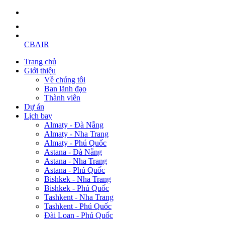
CBAIR
Trang chủ
Giới thiệu
Về chúng tôi
Ban lãnh đạo
Thành viên
Dự án
Lịch bay
Almaty - Đà Nẵng
Almaty - Nha Trang
Almaty - Phú Quốc
Astana - Đà Nẵng
Astana - Nha Trang
Astana - Phú Quốc
Bishkek - Nha Trang
Bishkek - Phú Quốc
Tashkent - Nha Trang
Tashkent - Phú Quốc
Đài Loan - Phú Quốc