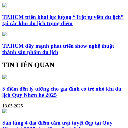
TP.HCM triển khai lực lượng “Trật tự viên du lịch”
tại các khu du lịch trọng điểm
TP.HCM đẩy mạnh phát triển show nghệ thuật
thành sản phẩm du lịch
TIN LIÊN QUAN
5 điểm đến lý tưởng cho gia đình có trẻ nhỏ khi du
lịch Quy Nhơn hè 2025
18.05.2025
Săn lùng 4 địa điểm cắm trại tuyệt đẹp tại Quy