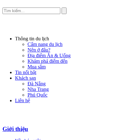
Thông tin du lịch
Cẩm nang du lịch
Nên ở đâu?
Địa điểm Ăn & Uống
Khám phá điểm đến
Mua sắm
Tin nổi bật
Khách sạn
Đà Nẵng
Nha Trang
Phú Quốc
Liên hệ
Giới thiệu