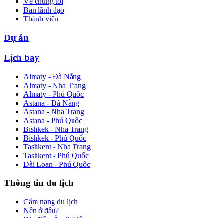
Về chúng tôi
Ban lãnh đạo
Thành viên
Dự án
Lịch bay
Almaty - Đà Nẵng
Almaty - Nha Trang
Almaty - Phú Quốc
Astana - Đà Nẵng
Astana - Nha Trang
Astana - Phú Quốc
Bishkek - Nha Trang
Bishkek - Phú Quốc
Tashkent - Nha Trang
Tashkent - Phú Quốc
Đài Loan - Phú Quốc
Thông tin du lịch
Cẩm nang du lịch
Nên ở đâu?