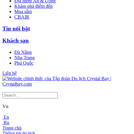
Địa điểm Ăn & Uống
Khám phá điểm đến
Mua sắm
CBAIR
Tin nổi bật
Khách sạn
Đà Nẵng
Nha Trang
Phú Quốc
Liên hệ
Vn
En
Ru
Trang chủ
Thông tin du lịch