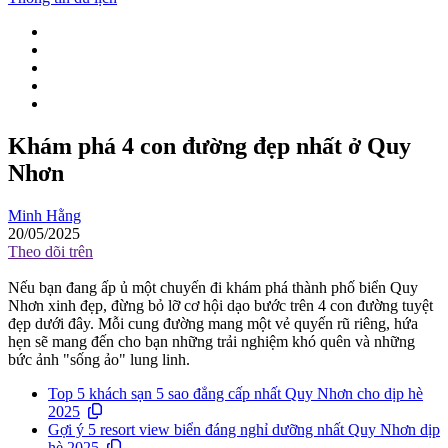
Khám phá 4 con đường đẹp nhất ở Quy
Nhơn
Minh Hằng
20/05/2025
Theo dõi trên
Nếu bạn đang ấp ủ một chuyến đi khám phá thành phố biển Quy
Nhơn xinh đẹp, đừng bỏ lỡ cơ hội dạo bước trên 4 con đường tuyệt
đẹp dưới đây. Mỗi cung đường mang một vẻ quyến rũ riêng, hứa
hẹn sẽ mang đến cho bạn những trải nghiệm khó quên và những
bức ảnh "sống ảo" lung linh.
Top 5 khách sạn 5 sao đẳng cấp nhất Quy Nhơn cho dịp hè
2025
Gợi ý 5 resort view biển đáng nghỉ dưỡng nhất Quy Nhơn dịp
hè 2025