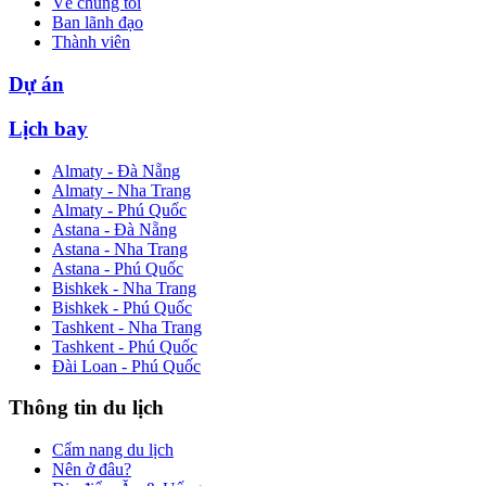
Về chúng tôi
Ban lãnh đạo
Thành viên
Dự án
Lịch bay
Almaty - Đà Nẵng
Almaty - Nha Trang
Almaty - Phú Quốc
Astana - Đà Nẵng
Astana - Nha Trang
Astana - Phú Quốc
Bishkek - Nha Trang
Bishkek - Phú Quốc
Tashkent - Nha Trang
Tashkent - Phú Quốc
Đài Loan - Phú Quốc
Thông tin du lịch
Cẩm nang du lịch
Nên ở đâu?