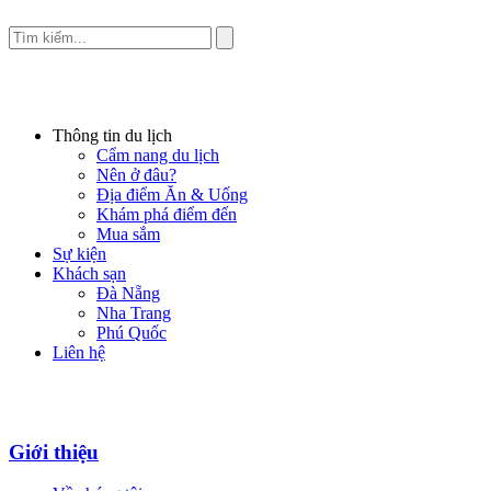
Thông tin du lịch
Cẩm nang du lịch
Nên ở đâu?
Địa điểm Ăn & Uống
Khám phá điểm đến
Mua sắm
Sự kiện
Khách sạn
Đà Nẵng
Nha Trang
Phú Quốc
Liên hệ
Giới thiệu