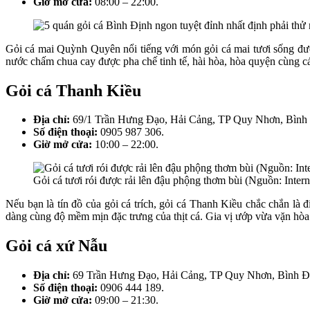
Giờ mở cửa:
08:00 – 22:00.
Gỏi cá mai Quỳnh Quyên nổi tiếng với món gỏi cá mai tươi sống đượ
nước chấm chua cay được pha chế tinh tế, hài hòa, hòa quyện cùng cá
Gỏi cá Thanh Kiều
Địa chỉ:
69/1 Trần Hưng Đạo, Hải Cảng, TP Quy Nhơn, Bình 
Số điện thoại:
0905 987 306.
Giờ mở cửa:
10:00 – 22:00.
Gỏi cá tươi rói được rải lên đậu phộng thơm bùi (Nguồn: Intern
Nếu bạn là tín đồ của gỏi cá trích, gỏi cá Thanh Kiều chắc chắn là
dàng cùng độ mềm mịn đặc trưng của thịt cá. Gia vị ướp vừa vặn hòa q
Gỏi cá xứ Nẫu
Địa chỉ:
69 Trần Hưng Đạo, Hải Cảng, TP Quy Nhơn, Bình Đ
Số điện thoại:
0906 444 189.
Giờ mở cửa:
09:00 – 21:30.