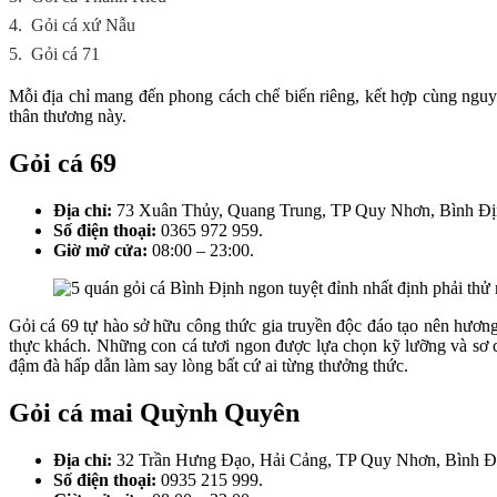
4.
Gỏi cá xứ Nẫu
5.
Gỏi cá 71
Mỗi địa chỉ mang đến phong cách chế biến riêng, kết hợp cùng nguy
thân thương này.
Gỏi cá 69
Địa chỉ:
73 Xuân Thủy, Quang Trung, TP Quy Nhơn, Bình Đị
Số điện thoại:
0365 972 959.
Giờ mở cửa:
08:00 – 23:00.
Gỏi cá 69 tự hào sở hữu công thức gia truyền độc đáo tạo nên hương 
thực khách. Những con cá tươi ngon được lựa chọn kỹ lưỡng và sơ ch
đậm đà hấp dẫn làm say lòng bất cứ ai từng thưởng thức.
Gỏi cá mai Quỳnh Quyên
Địa chỉ:
32 Trần Hưng Đạo, Hải Cảng, TP Quy Nhơn, Bình Đ
Số điện thoại:
0935 215 999.