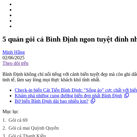
5 quán gỏi cá Bình Định ngon tuyệt đỉnh n
Minh Hằng
02/06/2025
Theo dõi trên
Bình Định không chỉ nổi tiếng với cảnh biển tuyệt đẹp mà còn ghi dấ
tinh tế, làm say lòng mọi thực khách khó tính nhất.
Check-in biển Cát Tiến Bình Định: "Sống ảo" cực chất với biển
Khám phá những cung đường biển đẹp nhất Bình Định
Bờ biển Bình Định dài bao nhiêu km?
Mục lục
1.
Gỏi cá 69
2.
Gỏi cá mai Quỳnh Quyên
3.
Gỏi cá Thanh Kiều