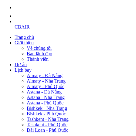
CBAIR
Trang chủ
Giới thiệu
Về chúng tôi
Ban lãnh đạo
Thành viên
Dự án
Lịch bay
Almaty - Đà Nẵng
Almaty - Nha Trang
Almaty - Phú Quốc
Astana - Đà Nẵng
Astana - Nha Trang
Astana - Phú Quốc
Bishkek - Nha Trang
Bishkek - Phú Quốc
Tashkent - Nha Trang
Tashkent - Phú Quốc
Đài Loan - Phú Quốc