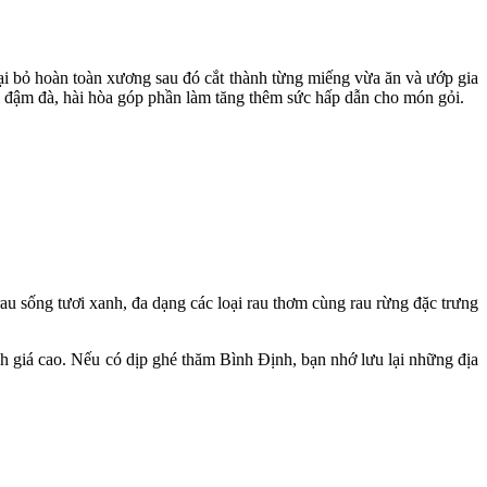
ại bỏ hoàn toàn xương sau đó cắt thành từng miếng vừa ăn và ướp gia
ị đậm đà, hài hòa góp phần làm tăng thêm sức hấp dẫn cho món gỏi.
rau sống tươi xanh, đa dạng các loại rau thơm cùng rau rừng đặc trưng
h giá cao. Nếu có dịp ghé thăm Bình Định, bạn nhớ lưu lại những địa