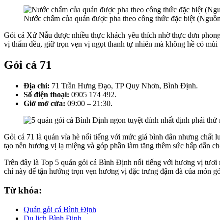
Nước chấm của quán được pha theo công thức đặc biệt (Nguồn:
Gỏi cá Xứ Nẫu được nhiều thực khách yêu thích nhờ thực đơn phong p
vị thấm đều, giữ trọn vẹn vị ngọt thanh tự nhiên mà không hề có mù
Gỏi cá 71
Địa chỉ:
71 Trần Hưng Đạo, TP Quy Nhơn, Bình Định.
Số điện thoại:
0905 174 492.
Giờ mở cửa:
09:00 – 21:30.
Gỏi cá 71 là quán vỉa hè nổi tiếng với mức giá bình dân nhưng chất l
tạo nên hương vị lạ miệng và góp phần làm tăng thêm sức hấp dẫn ch
Trên đây là Top 5 quán gỏi cá Bình Định nổi tiếng với hương vị tươ
chỉ này để tận hưởng trọn vẹn hương vị đặc trưng đậm đà của món gỏ
Từ khóa:
Quán gỏi cá Bình Định
Du lịch Bình Định