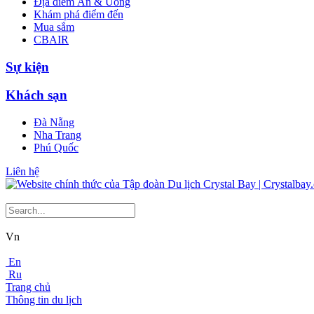
Địa điểm Ăn & Uống
Khám phá điểm đến
Mua sắm
CBAIR
Sự kiện
Khách sạn
Đà Nẵng
Nha Trang
Phú Quốc
Liên hệ
Vn
En
Ru
Trang chủ
Thông tin du lịch