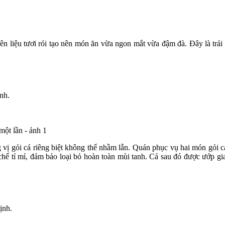
ên liệu tươi rói tạo nên món ăn vừa ngon mắt vừa đậm đà. Đây là tr
nh.
vị gỏi cá riêng biệt không thể nhầm lẫn. Quán phục vụ hai món gỏi cá
ế tỉ mỉ, đảm bảo loại bỏ hoàn toàn mùi tanh. Cá sau đó được ướp gia
ịnh.