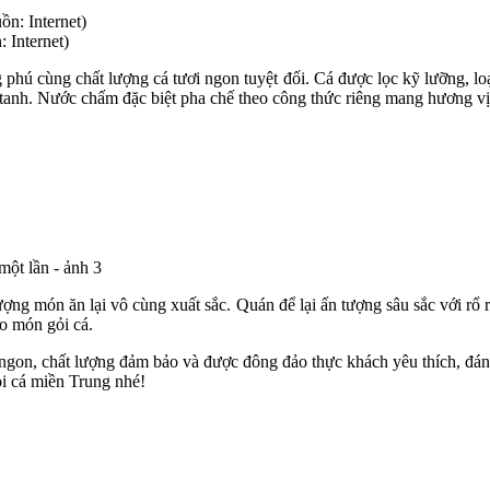
 Internet)
hú cùng chất lượng cá tươi ngon tuyệt đối. Cá được lọc kỹ lưỡng, lo
i tanh. Nước chấm đặc biệt pha chế theo công thức riêng mang hương v
ượng món ăn lại vô cùng xuất sắc. Quán để lại ấn tượng sâu sắc với rổ 
o món gỏi cá.
i ngon, chất lượng đảm bảo và được đông đảo thực khách yêu thích, đán
i cá miền Trung nhé!