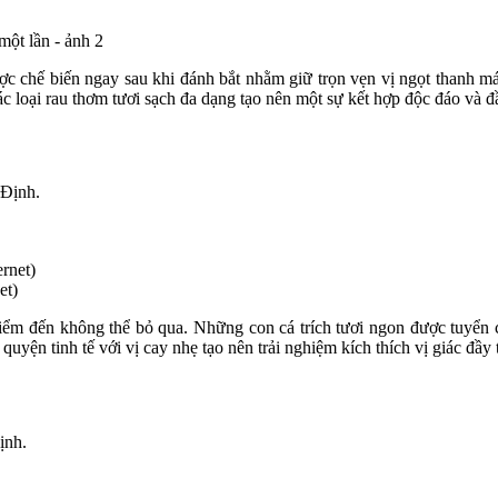
c chế biến ngay sau khi đánh bắt nhằm giữ trọn vẹn vị ngọt thanh má
c loại rau thơm tươi sạch đa dạng tạo nên một sự kết hợp độc đáo và đ
Định.
et)
 điểm đến không thể bỏ qua. Những con cá trích tươi ngon được tuyển 
uyện tinh tế với vị cay nhẹ tạo nên trải nghiệm kích thích vị giác đầy 
ịnh.