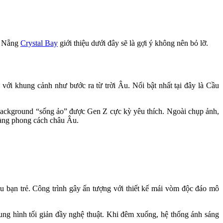
Đà Nẵng
Crystal Bay
giới thiệu dưới đây sẽ là gợi ý không nên bỏ lỡ.
với khung cảnh như bước ra từ trời Âu. Nổi bật nhất tại đây là Cầu
 background “sống ảo” được Gen Z cực kỳ yêu thích. Ngoài chụp ảnh,
 hàng phong cách châu Âu.
u bạn trẻ. Công trình gây ấn tượng với thiết kế mái vòm độc đáo mô
ung hình tối giản đầy nghệ thuật. Khi đêm xuống, hệ thống ánh sáng