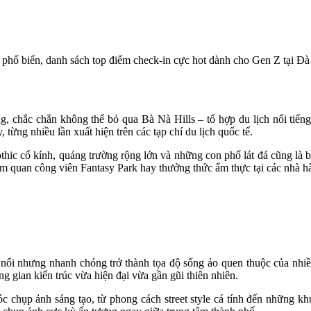
 phố biển, danh sách top điểm check-in cực hot dành cho Gen Z tại 
chắc chắn không thể bỏ qua Bà Nà Hills – tổ hợp du lịch nổi tiếng 
 từng nhiều lần xuất hiện trên các tạp chí du lịch quốc tế.
hic cổ kính, quảng trường rộng lớn và những con phố lát đá cũng là
 tham quan công viên Fantasy Park hay thưởng thức ẩm thực tại các nhà
 nổi nhưng nhanh chóng trở thành tọa độ sống ảo quen thuộc của nhiề
g gian kiến trúc vừa hiện đại vừa gần gũi thiên nhiên.
c chụp ảnh sáng tạo, từ phong cách street style cá tính đến những kh