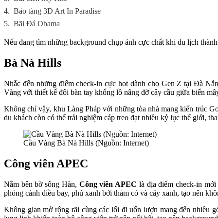
4.
Bảo tàng 3D Art In Paradise
5.
Bãi Đá Obama
Nếu đang tìm những background chụp ảnh cực chất khi du lịch thành
Bà Nà Hills
Nhắc đến những điểm check-in cực hot dành cho Gen Z tại Đà Nẵng, 
Vàng với thiết kế đôi bàn tay khổng lồ nâng đỡ cây cầu giữa biển mây,
Không chỉ vậy, khu Làng Pháp với những tòa nhà mang kiến trúc Got
du khách còn có thể trải nghiệm cáp treo đạt nhiều kỷ lục thế giới,
Cầu Vàng Bà Nà Hills (Nguồn: Internet)
Công viên APEC
Nằm bên bờ sông Hàn,
Công viên APEC
là địa điểm check-in mới
phỏng cánh diều bay, phủ xanh bởi thảm cỏ và cây xanh, tạo nên khôn
Không gian mở rộng rãi cùng các lối đi uốn lượn mang đến nhiều gó