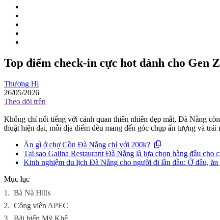
Top điểm check-in cực hot dành cho Gen Z
Thương Hi
26/05/2026
Theo dõi trên
Không chỉ nổi tiếng với cảnh quan thiên nhiên đẹp mắt, Đà Nẵng còn t
thuật hiện đại, mỗi địa điểm đều mang đến góc chụp ấn tượng và trải 
Ăn gì ở chợ Cồn Đà Nẵng chỉ với 200k?
Tại sao Galina Restaurant Đà Nẵng là lựa chọn hàng đầu cho 
Kinh nghiệm du lịch Đà Nẵng cho người đi lần đầu: Ở đâu, ăn 
Mục lục
1.
Bà Nà Hills
2.
Công viên APEC
3.
Bãi biển Mỹ Khê