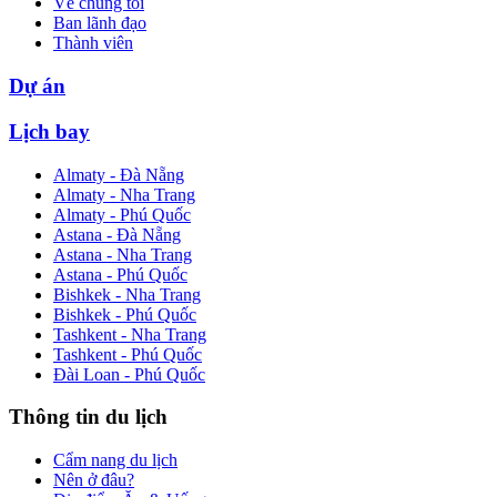
Về chúng tôi
Ban lãnh đạo
Thành viên
Dự án
Lịch bay
Almaty - Đà Nẵng
Almaty - Nha Trang
Almaty - Phú Quốc
Astana - Đà Nẵng
Astana - Nha Trang
Astana - Phú Quốc
Bishkek - Nha Trang
Bishkek - Phú Quốc
Tashkent - Nha Trang
Tashkent - Phú Quốc
Đài Loan - Phú Quốc
Thông tin du lịch
Cẩm nang du lịch
Nên ở đâu?