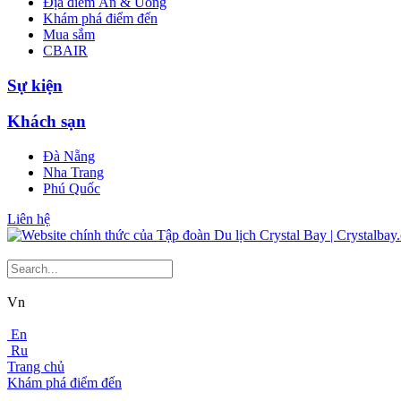
Địa điểm Ăn & Uống
Khám phá điểm đến
Mua sắm
CBAIR
Sự kiện
Khách sạn
Đà Nẵng
Nha Trang
Phú Quốc
Liên hệ
Vn
En
Ru
Trang chủ
Khám phá điểm đến