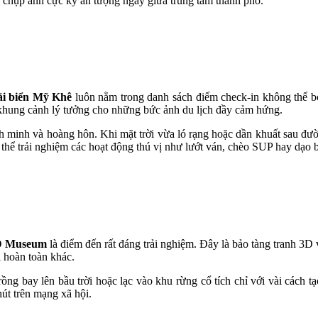
nd chụp ảnh cực kỳ ấn tượng ngay giữa trung tâm thành phố.
ãi biển Mỹ Khê
luôn nằm trong danh sách điểm check-in không thể bỏ 
n khung cảnh lý tưởng cho những bức ảnh du lịch đầy cảm hứng.
h minh và hoàng hôn. Khi mặt trời vừa ló rạng hoặc dần khuất sau đư
thể trải nghiệm các hoạt động thú vị như lướt ván, chèo SUP hay dạo b
3D Museum
là điểm đến rất đáng trải nghiệm. Đây là bảo tàng tranh 3D 
i hoàn toàn khác.
ồng bay lên bầu trời hoặc lạc vào khu rừng cổ tích chỉ với vài cách 
hút trên mạng xã hội.