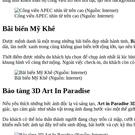
lung linh khiến toàn bộ công viên trở nên nổi bật, tạo nên backgrou
Công viên APEC nhìn từ trên cao (Nguồn: Internet)
Bãi biển Mỹ Khê
Được mệnh danh là một trong những bãi biển đẹp nhất hành tinh,
B
dài, làn nước xanh trong cùng không gian biển trời rộng lớn, tạo nê
Thời điểm được nhiều du khách lựa chọn để chụp ảnh nhất là lúc bìn
khung hình vô cùng thơ mộng. Ngoài việc check-in, du khách còn có 
Bãi biển Mỹ Khê (Nguồn: Internet)
Bảo tàng 3D Art In Paradise
Nếu yêu thích những bức ảnh độc lạ và sáng tạo,
Art in Paradise 
giác, tạo cảm giác như nhân vật trong ảnh đang bước vào một thế giớ
Du khách có thể hóa thân thành người đang chạy trốn cá mập, cưỡi r
khiến mỗi bức ảnh tại đây trở nên sinh động, hài hước và cực kỳ thu 