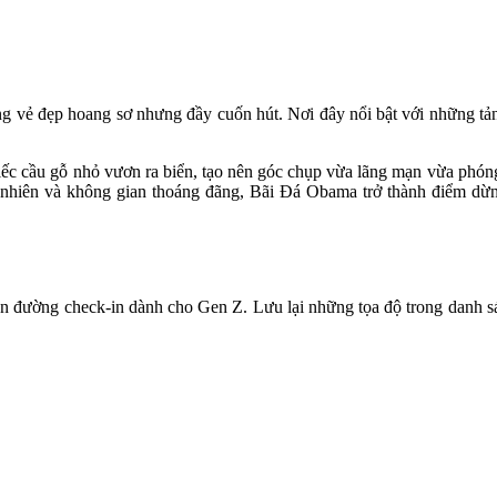
g vẻ đẹp hoang sơ nhưng đầy cuốn hút. Nơi đây nổi bật với những tản
iếc cầu gỗ nhỏ vươn ra biển, tạo nên góc chụp vừa lãng mạn vừa phón
ự nhiên và không gian thoáng đãng, Bãi Đá Obama trở thành điểm d
ên đường check-in dành cho Gen Z. Lưu lại những tọa độ trong danh 