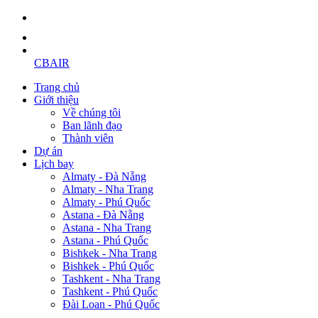
CBAIR
Trang chủ
Giới thiệu
Về chúng tôi
Ban lãnh đạo
Thành viên
Dự án
Lịch bay
Almaty - Đà Nẵng
Almaty - Nha Trang
Almaty - Phú Quốc
Astana - Đà Nẵng
Astana - Nha Trang
Astana - Phú Quốc
Bishkek - Nha Trang
Bishkek - Phú Quốc
Tashkent - Nha Trang
Tashkent - Phú Quốc
Đài Loan - Phú Quốc