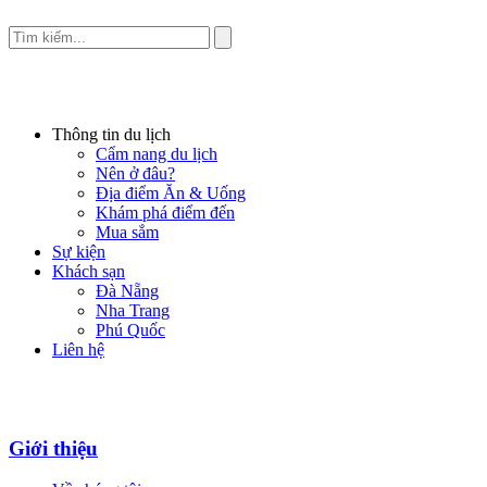
Thông tin du lịch
Cẩm nang du lịch
Nên ở đâu?
Địa điểm Ăn & Uống
Khám phá điểm đến
Mua sắm
Sự kiện
Khách sạn
Đà Nẵng
Nha Trang
Phú Quốc
Liên hệ
Giới thiệu