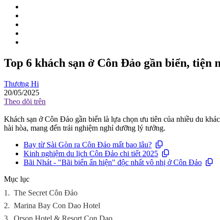
Top 6 khách sạn ở Côn Đảo gần biển, tiện n
Thương Hi
20/05/2025
Theo dõi trên
Khách sạn ở Côn Đảo gần biển là lựa chọn ưu tiên của nhiều du khác
hài hòa, mang đến trải nghiệm nghỉ dưỡng lý tưởng.
Bay từ Sài Gòn ra Côn Đảo mất bao lâu?
Kinh nghiệm du lịch Côn Đảo chi tiết 2025
Bãi Nhát - "Bãi biển ẩn hiện" độc nhất vô nhị ở Côn Đảo
Mục lục
1.
The Secret Côn Đảo
2.
Marina Bay Con Dao Hotel
3.
Orson Hotel & Resort Con Dao