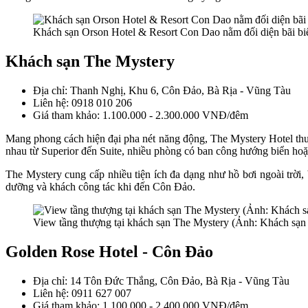
Khách sạn Orson Hotel & Resort Con Dao nằm đối diện bãi b
Khách sạn The Mystery
Địa chỉ: Thanh Nghị, Khu 6, Côn Đảo, Bà Rịa - Vũng Tàu
Liên hệ: 0918 010 206
Giá tham khảo: 1.100.000 - 2.300.000 VNĐ/đêm
Mang phong cách hiện đại pha nét năng động, The Mystery Hotel thu 
nhau từ Superior đến Suite, nhiều phòng có ban công hướng biển hoặ
The Mystery cung cấp nhiều tiện ích đa dạng như hồ bơi ngoài trời, 
dưỡng và khách công tác khi đến Côn Đảo.
View tầng thượng tại khách sạn The Mystery (Ảnh: Khách sạn
Golden Rose Hotel - Côn Đảo
Địa chỉ: 14 Tôn Đức Thắng, Côn Đảo, Bà Rịa - Vũng Tàu
Liên hệ: 0911 627 007
Giá tham khảo: 1.100.000 - 2.400.000 VNĐ/đêm