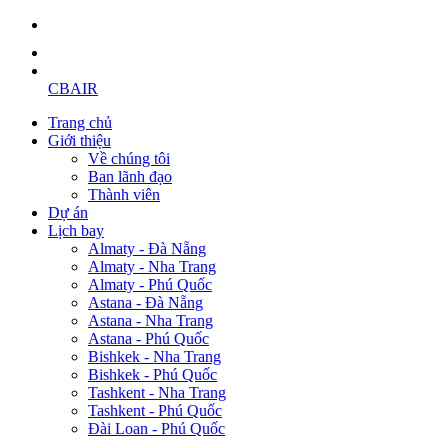
CBAIR
Trang chủ
Giới thiệu
Về chúng tôi
Ban lãnh đạo
Thành viên
Dự án
Lịch bay
Almaty - Đà Nẵng
Almaty - Nha Trang
Almaty - Phú Quốc
Astana - Đà Nẵng
Astana - Nha Trang
Astana - Phú Quốc
Bishkek - Nha Trang
Bishkek - Phú Quốc
Tashkent - Nha Trang
Tashkent - Phú Quốc
Đài Loan - Phú Quốc