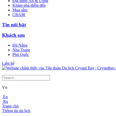
Địa điểm Ăn & Uống
Khám phá điểm đến
Mua sắm
CBAIR
Tin nổi bật
Khách sạn
Đà Nẵng
Nha Trang
Phú Quốc
Liên hệ
Vn
En
Ru
Trang chủ
Thông tin du lịch