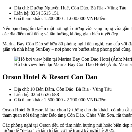
Địa chỉ: Đường Nguyễn Huệ, Côn Đảo, Bà Rịa - Vũng Tàu
Liên hệ: 0254 3515 151
Giá tham khảo: 1.200.000 - 1.600.000 VNĐ/đêm
Nếu bạn đang tìm kiếm một nơi nghỉ dưỡng vừa sang trọng vừa gần b
các địa điểm nổi tiếng và tận hưởng không gian biển tuyệt đẹp.
Marina Bay Côn Đảo sở hữu 80 phòng nghỉ tiện nghi, cao cấp với đa
giãn và nhà hàng SunBay – nơi phục vụ buffet sáng phong phú cùng 
Hồ bơi view biển tại Marina Bay Con Dao Hotel (Ảnh: Marin
Orson Hotel & Resort Con Dao
Địa chỉ: 10 Bến Đầm, Côn Đảo, Bà Rịa - Vũng Tàu
Liên hệ: 0254 6526 688
Giá tham khảo: 1.500.000 - 2.700.000 VNĐ/đêm
Orson Hotel & Resort là lựa chọn lý tưởng cho du khách có nhu cầu t
tham quan nổi tiếng như Bảo tàng Côn Đảo, Chùa Vân Sơn, rất thuận
Các phòng nghỉ tại Orson đều có tầm nhìn hướng núi hoặc biển đẹp m
tưởng để "detox" cả tâm trí lẫn cơ thể trong kỳ nghỉ hè 2025.