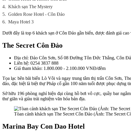
4.
Khách sạn The Mystery
5.
Golden Rose Hotel - Côn Đảo
6.
Maya Hotel 3
Dưới đây là top 6 khách sạn ở Côn Đảo gần biển, được đánh giá cao về
The Secret Côn Đảo
Địa chỉ: Đảo Côn Sơn, Số 08 Đường Tôn Đức Thắng, Côn Đả
Liên hệ: 0254 3837 888
Giá tham khảo: 1.800.000 - 2.100.000 VNĐ/đêm
Tọa lạc bên bãi biển Lò Vôi và ngay trung tâm thị trấn Côn Sơn, Th
đáo, đặc biệt là biệt thự Pháp cổ gần 100 năm tuổi được phục dựng 
Sở hữu 196 phòng nghỉ hiện đại cùng hồ bơi vô cực, quầy bar ngắm 
thư giãn và giàu trải nghiệm văn hóa bản địa.
Tòan cảnh khách sạn The Secret Côn Đảo (Ảnh: The Secret C
Marina Bay Con Dao Hotel