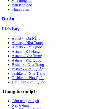
Về chúng tôi
Ban lãnh đạo
Thành viên
Dự án
Lịch bay
Almaty - Đà Nẵng
Almaty - Nha Trang
Almaty - Phú Quốc
Astana - Đà Nẵng
Astana - Nha Trang
Astana - Phú Quốc
Bishkek - Nha Trang
Bishkek - Phú Quốc
Tashkent - Nha Trang
Tashkent - Phú Quốc
Đài Loan - Phú Quốc
Thông tin du lịch
Cẩm nang du lịch
Nên ở đâu?