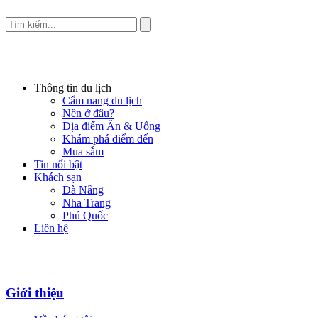
Thông tin du lịch
Cẩm nang du lịch
Nên ở đâu?
Địa điểm Ăn & Uống
Khám phá điểm đến
Mua sắm
Tin nổi bật
Khách sạn
Đà Nẵng
Nha Trang
Phú Quốc
Liên hệ
Giới thiệu