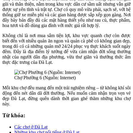
gũi và thân thiện, nằm trong khu vực dân cư sầm uất nhưng vẫn giữ
được sự yên tĩnh và trật tự. Chợ có quy mô vừa phải, sạch sẽ, với hệ
thống giữ xe miễn phí và các gian hàng được sắp xếp gọn gàng. Nơi
đây bày bán đầy đủ các mặt hàng thiết yếu như rau củ, thực phẩm,
hoa tươi và đồ dùng gia đình với mức giá rất hợp lý.
Không chỉ là nơi mua sắm tiện lợi, khu vực quanh chợ còn được
biết đến với nhiều quán ăn ngon và quán cà phê có không gian đẹp,
trong đó có cả những quán mở 24/24 phục vụ thực khách suốt ngày
đêm. Đây là địa điểm lý tưởng để vừa cảm nhận đời sống thường
nhật của người dân địa phương, vừa thư giãn và thưởng thức ẩm
thực đặc trưng của Đà Lạt.
Chợ Phường 6 (Nguồn: Internet)
Mỗi khu chợ đều mang đến một trải nghiệm riêng – từ không khí sôi
động đến nét dân dã đời thường. Nếu muốn cảm nhận trọn vẹn vẻ
đẹp Đà Lạt, đừng quên dành thời gian ghé thăm những khu chợ
này.
Từ khóa:
Các chợ ở Đà Lạt
Những khu chợ nổi tiếng ở Đà Lạt