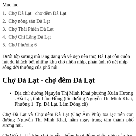
Mục lục
1.
Chợ Đà Lạt - chợ đêm Đà Lạt
2.
Chợ nông sản Đà Lạt
3.
Chợ Thái Phiên Đà Lạt
4.
Chợ Chi Lăng Đà Lạt
5.
Chợ Phường 6
Dưới lớp sương mù lãng đãng và vẻ đẹp nên thơ, Đà Lạt còn cuốn
hút du khách bởi những khu chợ nhộn nhịp, phản ánh rõ nét nhịp
sống đời thường của phố núi.
Chợ Đà Lạt - chợ đêm Đà Lạt
Địa chỉ: đường Nguyễn Thị Minh Khai phường Xuân Hương
- Đà Lạt, tỉnh Lâm Đồng (tức đường Nguyễn Thị Minh Khai,
Phường 1, Tp. Đà Lạt, Lâm Đồng cũ)
Chợ Đà Lạt và Chợ đêm Đà Lạt (Chợ Âm Phủ) tọa lạc trên con
đường Nguyễn Thị Minh Khai, nằm ngay trung tâm thành phố
sương mù.
Chợ Đà Lạt là khu chợ truyền thống hoạt động nhộn nhịp vào ban