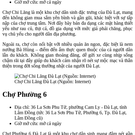
Giờ mở cửa: mở cả ngày
Chợ Chi Lăng là một khu chợ dân sinh đặc trưng của Đà Lạt, mang
đến không gian mua sắm yên bình và gần gũi, khác biệt với sự tấp
nập của chợ trung tâm. Nơi đây bày bán đa dạng các mặt hàng thiết
yếu như rau củ, thịt cá, đồ gia dụng với mức giá phải chăng, phục
vụ chủ yếu cho người dân địa phương.
Ngoài ra, chợ còn nổi bật với nhiều quán ăn ngon, đặc biệt là nem
nướng Bà Hùng – điểm đến ẩm thực quen thuộc của cả người dân
lẫn du khách. Không gian thoáng đãng, dễ gửi xe cùng nhịp sống
chậm rãi tại đây giúp du khách cảm nhận rõ nét sự mộc mạc và thân
thiện trong đời sống thường nhật của người Đà Lạt.
Chợ Chi Lăng Đà Lạt (Nguồn: Internet)
Chợ Phường 6
Địa chỉ: 36 La Sơn Phu Tử, phường Cam Ly - Đà Lạt, tỉnh
Lâm Đồng (tức 36 La Sơn Phu Tử, Phường 6, Tp. Đà Lạt,
Lâm Đồng cũ)
Giờ mở cửa: mở cả ngày
Chợ Phường 6 Đà Lạt là một khu chợ dân sinh mang đậm nét gần