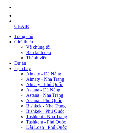
CBAIR
Trang chủ
Giới thiệu
Về chúng tôi
Ban lãnh đạo
Thành viên
Dự án
Lịch bay
Almaty - Đà Nẵng
Almaty - Nha Trang
Almaty - Phú Quốc
Astana - Đà Nẵng
Astana - Nha Trang
Astana - Phú Quốc
Bishkek - Nha Trang
Bishkek - Phú Quốc
Tashkent - Nha Trang
Tashkent - Phú Quốc
Đài Loan - Phú Quốc