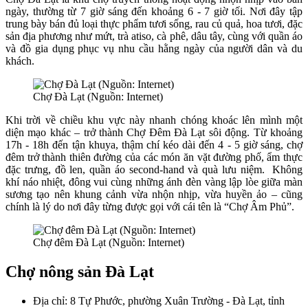
ngày, thường từ 7 giờ sáng đến khoảng 6 - 7 giờ tối. Nơi đây tập
trung bày bán đủ loại thực phẩm tươi sống, rau củ quả, hoa tươi, đặc
sản địa phương như mứt, trà atiso, cà phê, dâu tây, cùng với quần áo
và đồ gia dụng phục vụ nhu cầu hằng ngày của người dân và du
khách.
Chợ Đà Lạt (Nguồn: Internet)
Khi trời về chiều khu vực này nhanh chóng khoác lên mình một
diện mạo khác – trở thành Chợ Đêm Đà Lạt sôi động. Từ khoảng
17h - 18h đến tận khuya, thậm chí kéo dài đến 4 - 5 giờ sáng, chợ
đêm trở thành thiên đường của các món ăn vặt đường phố, ẩm thực
đặc trưng, đồ len, quần áo second-hand và quà lưu niệm. Không
khí náo nhiệt, đông vui cùng những ánh đèn vàng lập lòe giữa màn
sương tạo nên khung cảnh vừa nhộn nhịp, vừa huyền ảo – cũng
chính là lý do nơi đây từng được gọi với cái tên là “Chợ Âm Phủ”.
Chợ đêm Đà Lạt (Nguồn: Internet)
Chợ nông sản Đà Lạt
Địa chỉ: 8 Tự Phước, phường Xuân Trường - Đà Lạt, tỉnh