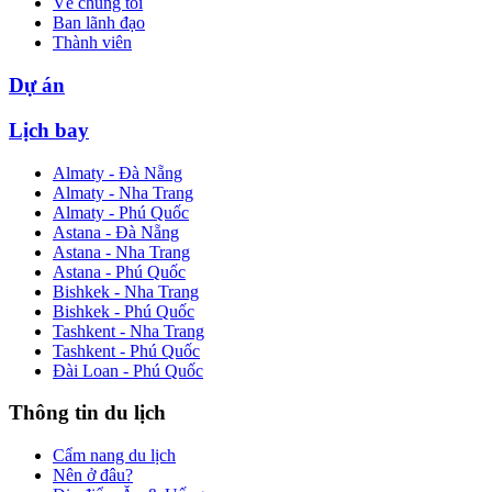
Về chúng tôi
Ban lãnh đạo
Thành viên
Dự án
Lịch bay
Almaty - Đà Nẵng
Almaty - Nha Trang
Almaty - Phú Quốc
Astana - Đà Nẵng
Astana - Nha Trang
Astana - Phú Quốc
Bishkek - Nha Trang
Bishkek - Phú Quốc
Tashkent - Nha Trang
Tashkent - Phú Quốc
Đài Loan - Phú Quốc
Thông tin du lịch
Cẩm nang du lịch
Nên ở đâu?