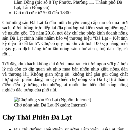
Lâm Đồng (tức số 8 Tự Phước, Phường 11, Thành phố Đà
Lạt, Lâm Đồng cũ)
Giờ mở cửa: từ 5:00 đến 18:00
Chợ nông sản Đà Lạt là đầu mối chuyên cung cấp rau củ quả tươi
sạch, được trồng trực tiếp tại địa phương và kiểm soát nghiêm ngặt
về nguồn gốc. Từ năm 2018, nơi đây chỉ cho phép kinh doanh nông
sản Đà Lạt chính hiệu nhằm bảo vệ thương hiệu “Đà Lạt – Kết tinh
kỳ diệu từ đất lành”. Chợ có quy mô lớn với hơn 100 sạp hàng, mỗi
ngày giao dịch hàng trăm tấn nông sản như atiso, bơ, dâu tây, cà
rốt…
Tới đây, du khách không chỉ được mua rau củ tươi ngon với giá hợp
lý mà còn có dịp quan sát nhịp mua bán nhộn nhịp giữa nông dân
và thương lái. Không gian rộng rãi, không khí gần gũi cùng chất
lượng sản phẩm đáng tin cậy khiến chợ nông sản Đà Lạt trở thành
điểm đến lý tưởng cho những ai muốn tìm hiểu đời sống nông
nghiệp đặc trưng của phố núi.
Chợ nông sản Đà Lạt (Nguồn: Internet)
Chợ Thái Phiên Đà Lạt
Địa chỉ: đường Thái Phiên, phường Lâm Viên - Đà Lạt, tỉnh