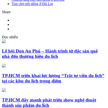
Top chợ nổi tiếng ở Đà Lạt
Share
Đọc nhiều
Lễ hội Don An Phú – Hành trình từ đặc sản quê
nhà đến thương hiệu du lịch
TP.HCM triển khai lực lượng “Trật tự viên du lịch”
tại các khu du lịch trọng điểm
TP.HCM đẩy mạnh phát triển show nghệ thuật
thành sản phẩm du lịch