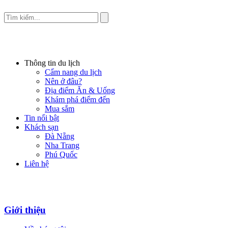
Thông tin du lịch
Cẩm nang du lịch
Nên ở đâu?
Địa điểm Ăn & Uống
Khám phá điểm đến
Mua sắm
Tin nổi bật
Khách sạn
Đà Nẵng
Nha Trang
Phú Quốc
Liên hệ
Giới thiệu