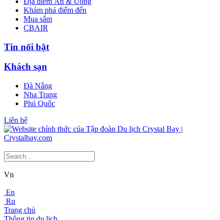
Địa điểm Ăn & Uống
Khám phá điểm đến
Mua sắm
CBAIR
Tin nổi bật
Khách sạn
Đà Nẵng
Nha Trang
Phú Quốc
Liên hệ
Vn
En
Ru
Trang chủ
Thông tin du lịch