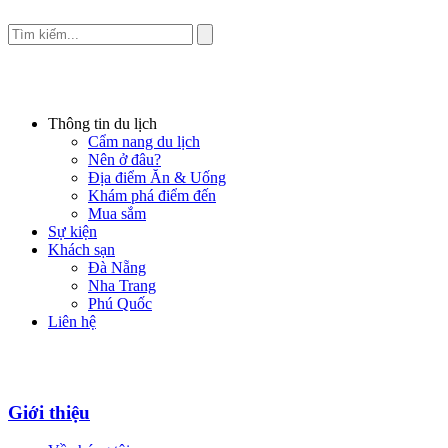
Thông tin du lịch
Cẩm nang du lịch
Nên ở đâu?
Địa điểm Ăn & Uống
Khám phá điểm đến
Mua sắm
Sự kiện
Khách sạn
Đà Nẵng
Nha Trang
Phú Quốc
Liên hệ
Giới thiệu