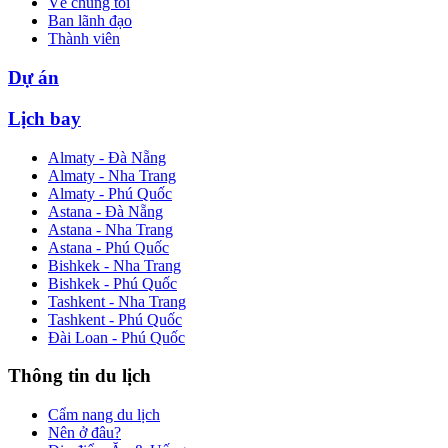
Về chúng tôi
Ban lãnh đạo
Thành viên
Dự án
Lịch bay
Almaty - Đà Nẵng
Almaty - Nha Trang
Almaty - Phú Quốc
Astana - Đà Nẵng
Astana - Nha Trang
Astana - Phú Quốc
Bishkek - Nha Trang
Bishkek - Phú Quốc
Tashkent - Nha Trang
Tashkent - Phú Quốc
Đài Loan - Phú Quốc
Thông tin du lịch
Cẩm nang du lịch
Nên ở đâu?