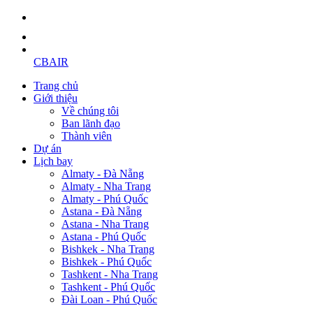
CBAIR
Trang chủ
Giới thiệu
Về chúng tôi
Ban lãnh đạo
Thành viên
Dự án
Lịch bay
Almaty - Đà Nẵng
Almaty - Nha Trang
Almaty - Phú Quốc
Astana - Đà Nẵng
Astana - Nha Trang
Astana - Phú Quốc
Bishkek - Nha Trang
Bishkek - Phú Quốc
Tashkent - Nha Trang
Tashkent - Phú Quốc
Đài Loan - Phú Quốc