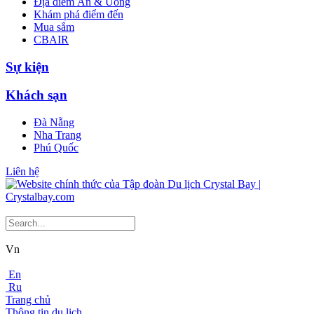
Địa điểm Ăn & Uống
Khám phá điểm đến
Mua sắm
CBAIR
Sự kiện
Khách sạn
Đà Nẵng
Nha Trang
Phú Quốc
Liên hệ
Vn
En
Ru
Trang chủ
Thông tin du lịch