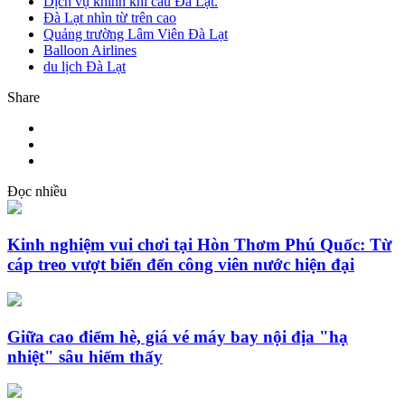
Dịch vụ khinh khí cầu Đà Lạt.
Đà Lạt nhìn từ trên cao
Quảng trường Lâm Viên Đà Lạt
Balloon Airlines
du lịch Đà Lạt
Share
Đọc nhiều
Kinh nghiệm vui chơi tại Hòn Thơm Phú Quốc: Từ
cáp treo vượt biển đến công viên nước hiện đại
Giữa cao điểm hè, giá vé máy bay nội địa "hạ
nhiệt" sâu hiếm thấy