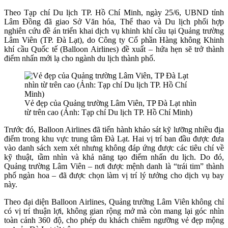
Theo Tạp chí Du lịch TP. Hồ Chí Minh, ngày 25/6, UBND tỉnh
Lâm Đồng đã giao Sở Văn hóa, Thể thao và Du lịch phối hợp
nghiên cứu đề án triển khai dịch vụ khinh khí cầu tại Quảng trường
Lâm Viên (TP. Đà Lạt), do Công ty Cổ phần Hàng không Khinh
khí cầu Quốc tế (Balloon Airlines) đề xuất – hứa hẹn sẽ trở thành
điểm nhấn mới lạ cho ngành du lịch thành phố.
Vẻ đẹp của Quảng trường Lâm Viên, TP Đà Lạt nhìn
từ trên cao (Ảnh: Tạp chí Du lịch TP. Hồ Chí Minh)
Trước đó, Balloon Airlines đã tiến hành khảo sát kỹ lưỡng nhiều địa
điểm trong khu vực trung tâm Đà Lạt. Hai vị trí ban đầu được đưa
vào danh sách xem xét nhưng không đáp ứng được các tiêu chí về
kỹ thuật, tầm nhìn và khả năng tạo điểm nhấn du lịch. Do đó,
Quảng trường Lâm Viên – nơi được mệnh danh là “trái tim” thành
phố ngàn hoa – đã được chọn làm vị trí lý tưởng cho dịch vụ bay
này.
Theo đại diện Balloon Airlines, Quảng trường Lâm Viên không chỉ
có vị trí thuận lợi, không gian rộng mở mà còn mang lại góc nhìn
toàn cảnh 360 độ, cho phép du khách chiêm ngưỡng vẻ đẹp mộng