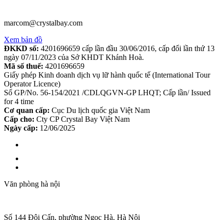
marcom@crystalbay.com
Xem bản đồ
ĐKKD số:
4201696659 cấp lần đầu 30/06/2016, cấp đổi lần thứ 13
ngày 07/11/2023 của Sở KHDT Khánh Hoà.
Mã số thuế:
4201696659
Giấy phép Kinh doanh dịch vụ lữ hành quốc tế (International Tour
Operator Licence)
Số GP/No. 56-154/2021 /CDLQGVN-GP LHQT; Cấp lần/ Issued
for 4 time
Cơ quan cấp:
Cục Du lịch quốc gia Việt Nam
Cấp cho:
Cty CP Crystal Bay Việt Nam
Ngày cấp:
12/06/2025
Văn phòng hà nội
Số 144 Đội Cấn, phường Ngọc Hà, Hà Nội