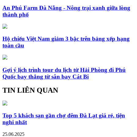
An Phú Farm Đà Nẵng - Nông trại xanh giữa lòng
thành phố
Hộ chiếu Việt Nam giảm 3 bậc trên bảng xếp hạng
toàn cầu
Gợi ý lịch trình tour du lịch từ Hải Phòng đi Phú
Quốc bay thẳng từ sân bay Cát Bi
TIN LIÊN QUAN
Top 5 khách sạn gần chợ đêm Đà Lạt giá rẻ, tiện
nghi nhất
25.06.2025