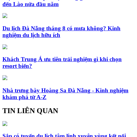
đến Lào nửa đầu năm
Du lịch Đà Nẵng tháng 8 có mưa không? Kinh
nghiệm du lịch hữu ích
Khách Trung Á ưu tiên trải nghiệm gì khi chọn
resort biển?
Nhà trưng bày Hoàng Sa Đà Nẵng - Kinh nghiệm
khám phá từ A-Z
TIN LIÊN QUAN
Sắp có tuyến du lịch tâm linh xuyên vùng kết nối