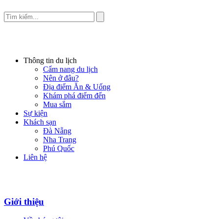
Thông tin du lịch
Cẩm nang du lịch
Nên ở đâu?
Địa điểm Ăn & Uống
Khám phá điểm đến
Mua sắm
Sự kiện
Khách sạn
Đà Nẵng
Nha Trang
Phú Quốc
Liên hệ
Giới thiệu