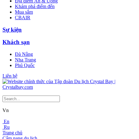
Địa điểm Ăn & Uống
Khám phá điểm đến
Mua sắm
CBAIR
Sự kiện
Khách sạn
Đà Nẵng
Nha Trang
Phú Quốc
Liên hệ
Vn
En
Ru
Trang chủ
Cẩm nang du lịch