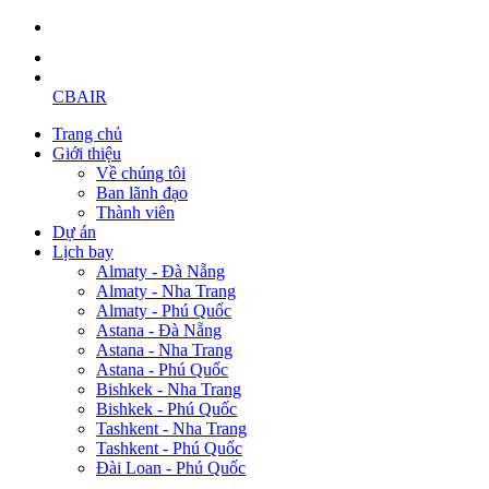
CBAIR
Trang chủ
Giới thiệu
Về chúng tôi
Ban lãnh đạo
Thành viên
Dự án
Lịch bay
Almaty - Đà Nẵng
Almaty - Nha Trang
Almaty - Phú Quốc
Astana - Đà Nẵng
Astana - Nha Trang
Astana - Phú Quốc
Bishkek - Nha Trang
Bishkek - Phú Quốc
Tashkent - Nha Trang
Tashkent - Phú Quốc
Đài Loan - Phú Quốc