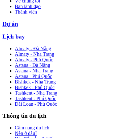
Về chúng tôi
Ban lãnh đạo
Thành viên
Dự án
Lịch bay
Almaty - Đà Nẵng
Almaty - Nha Trang
Almaty - Phú Quốc
Astana - Đà Nẵng
Astana - Nha Trang
Astana - Phú Quốc
Bishkek - Nha Trang
Bishkek - Phú Quốc
Tashkent - Nha Trang
Tashkent - Phú Quốc
Đài Loan - Phú Quốc
Thông tin du lịch
Cẩm nang du lịch
Nên ở đâu?