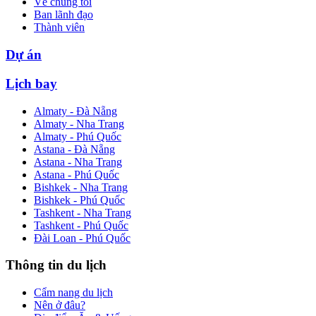
Về chúng tôi
Ban lãnh đạo
Thành viên
Dự án
Lịch bay
Almaty - Đà Nẵng
Almaty - Nha Trang
Almaty - Phú Quốc
Astana - Đà Nẵng
Astana - Nha Trang
Astana - Phú Quốc
Bishkek - Nha Trang
Bishkek - Phú Quốc
Tashkent - Nha Trang
Tashkent - Phú Quốc
Đài Loan - Phú Quốc
Thông tin du lịch
Cẩm nang du lịch
Nên ở đâu?