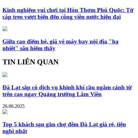
Kinh nghiệm vui chơi tại Hòn Thơm Phú Quốc: Từ
cáp treo vượt biển đến công viên nước hiện đại
Giữa cao điểm hè, giá vé máy bay nội địa "hạ
nhiệt" sâu hiếm thấy
TIN LIÊN QUAN
Đà Lạt sắp có dịch vụ khinh khí cầu ngắm cảnh từ
trên cao ngay Quảng trường Lâm Viên
26.06.2025
Top 5 khách sạn gần chợ đêm Đà Lạt giá rẻ, tiện
nghi nhất