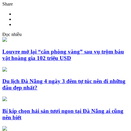
Share
Đọc nhiều
Louvre mở lại “căn phòng vàng” sau vụ trộm báu
vật hoàng gia 102 triệu USD
Du lịch Đà Nẵng 4 ngày 3 đêm tự túc nên đi những
đâu đẹp nhất?
Bí kíp chọn hải sản tươi ngon tại Đà Nẵng ai cũng
nên biết