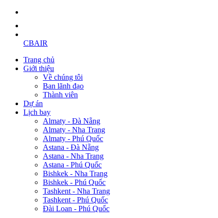
CBAIR
Trang chủ
Giới thiệu
Về chúng tôi
Ban lãnh đạo
Thành viên
Dự án
Lịch bay
Almaty - Đà Nẵng
Almaty - Nha Trang
Almaty - Phú Quốc
Astana - Đà Nẵng
Astana - Nha Trang
Astana - Phú Quốc
Bishkek - Nha Trang
Bishkek - Phú Quốc
Tashkent - Nha Trang
Tashkent - Phú Quốc
Đài Loan - Phú Quốc