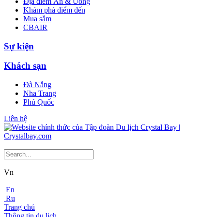
Địa điểm Ăn & Uống
Khám phá điểm đến
Mua sắm
CBAIR
Sự kiện
Khách sạn
Đà Nẵng
Nha Trang
Phú Quốc
Liên hệ
Vn
En
Ru
Trang chủ
Thông tin du lịch