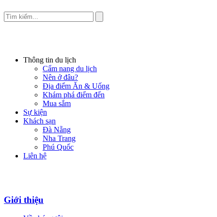
Thông tin du lịch
Cẩm nang du lịch
Nên ở đâu?
Địa điểm Ăn & Uống
Khám phá điểm đến
Mua sắm
Sự kiện
Khách sạn
Đà Nẵng
Nha Trang
Phú Quốc
Liên hệ
Giới thiệu