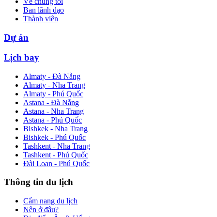
Về chúng tôi
Ban lãnh đạo
Thành viên
Dự án
Lịch bay
Almaty - Đà Nẵng
Almaty - Nha Trang
Almaty - Phú Quốc
Astana - Đà Nẵng
Astana - Nha Trang
Astana - Phú Quốc
Bishkek - Nha Trang
Bishkek - Phú Quốc
Tashkent - Nha Trang
Tashkent - Phú Quốc
Đài Loan - Phú Quốc
Thông tin du lịch
Cẩm nang du lịch
Nên ở đâu?