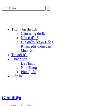
Thông tin du lịch
Cẩm nang du lịch
Nên ở đâu?
Địa điểm Ăn & Uống
Khám phá điểm đến
Mua sắm
Tin nổi bật
Khách sạn
Đà Nẵng
Nha Trang
Phú Quốc
Liên hệ
Giới thiệu