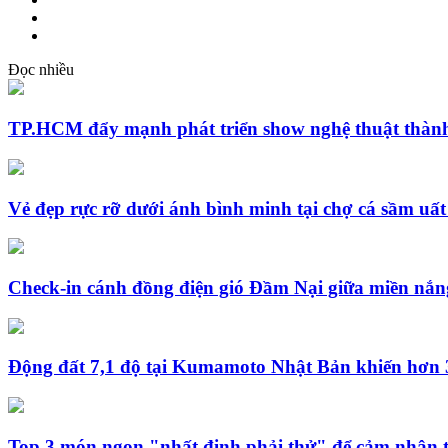
Đọc nhiều
TP.HCM đẩy mạnh phát triển show nghệ thuật thành
Vẻ đẹp rực rỡ dưới ánh bình minh tại chợ cá sầm uấ
Check-in cánh đồng điện gió Đầm Nại giữa miền nắn
Động đất 7,1 độ tại Kumamoto Nhật Bản khiến hơn 3
Top 3 món ngon "nhất định phải thử" để cảm nhận t