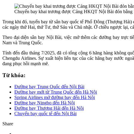
Chuyến bay khai trương được Cảng HKQT Nội Bài đón bằng n
Trong khi đó, tuyến bay từ sân bay quốc tế Phố Đông (Thượng Hải) đ
các ngày thứ Hai, thứ Tư, thứ Sáu và Chủ nhật. Ở chiều ngược lại, 
Theo đại diện sân bay Nội Bài, việc mở thêm các đường bay trực tiếp
Nam và Trung Quốc.
Tính đến đầu tháng 7/2025, đã có tổng cộng 6 hãng hàng không quố
Chengdu Airlines. Sự xuất hiện liên tục của các hãng bay nước ngo
đang phục hồi mạnh mẽ.
Từ khóa:
Đường bay Trung Quốc đến Nội Bài
Đường bay mới từ Trung Quốc đến Hà Nội
Spring Airlines mở đường bay đến Hà Nội
Đường bay Ningbo đến Hà Nội
Đường bay Thượng Hải đến Hà Nội
Chuyến bay quốc tế đến Nội Bài
Share