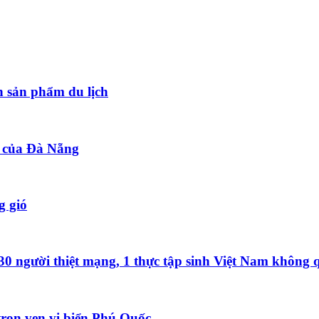
 sản phẩm du lịch
t của Đà Nẵng
g gió
0 người thiệt mạng, 1 thực tập sinh Việt Nam không 
rọn vẹn vị biển Phú Quốc