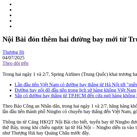
Nội Bài đón thêm hai đường bay mới từ T
Thương Hi
04/07/2025
Theo dõi trên
Trong hai ngày 1 và 2/7, Spring Airlines (Trung Quốc) khai trương 
Lần đầu tiên Việt Nam có đường bay thẳng từ Hà Nội tới "miền 
Đường bay nội đô đầu tiên trong lịch sử hàng không Việt Nam
Sắp có đường bay thẳng từ TP.HCM đến cửa ngõ hàng không 
Theo Báo Công an Nhân dân, trong hai ngày 1 và 2/7, hãng hàng khô
lần đầu tiên thành phố Ningbo có chuyến bay thẳng đến Việt Nam,
Thông tin từ Cảng HKQT Nội Bài cho biết, tuyến bay từ Ningbo đượ
thứ Bảy, trong khi chiều ngược lại từ Hà Nội – Ningbo diễn ra vào 
như Thượng Hải hay Quảng Châu trước đây.