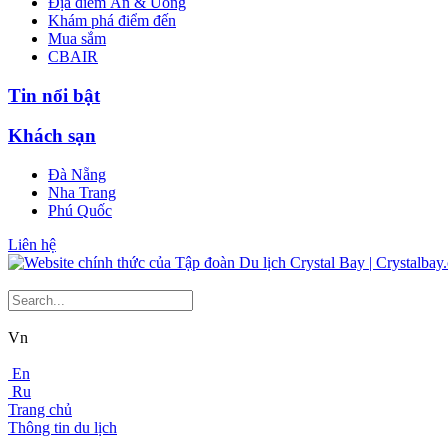
Địa điểm Ăn & Uống
Khám phá điểm đến
Mua sắm
CBAIR
Tin nổi bật
Khách sạn
Đà Nẵng
Nha Trang
Phú Quốc
Liên hệ
Vn
En
Ru
Trang chủ
Thông tin du lịch