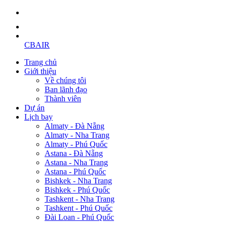
CBAIR
Trang chủ
Giới thiệu
Về chúng tôi
Ban lãnh đạo
Thành viên
Dự án
Lịch bay
Almaty - Đà Nẵng
Almaty - Nha Trang
Almaty - Phú Quốc
Astana - Đà Nẵng
Astana - Nha Trang
Astana - Phú Quốc
Bishkek - Nha Trang
Bishkek - Phú Quốc
Tashkent - Nha Trang
Tashkent - Phú Quốc
Đài Loan - Phú Quốc