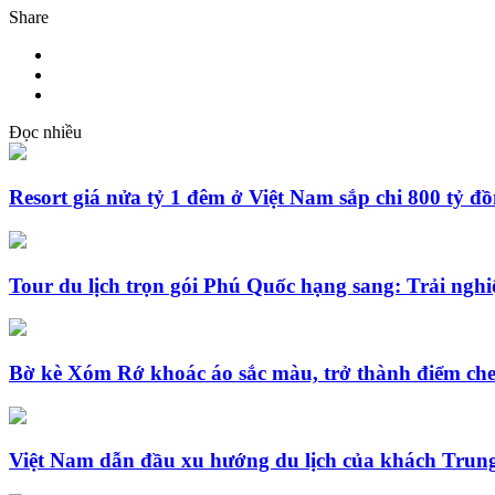
Share
Đọc nhiều
Resort giá nửa tỷ 1 đêm ở Việt Nam sắp chi 800 tỷ đ
Tour du lịch trọn gói Phú Quốc hạng sang: Trải nghi
Bờ kè Xóm Rớ khoác áo sắc màu, trở thành điểm che
Việt Nam dẫn đầu xu hướng du lịch của khách Trun