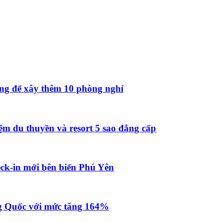
ồng để xây thêm 10 phòng nghỉ
ệm du thuyền và resort 5 sao đẳng cấp
ck-in mới bên biển Phú Yên
g Quốc với mức tăng 164%