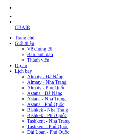
CBAIR
Trang chủ
Giới thiệu
Về chúng tôi
Ban lãnh đạo
Thành viên
Dự án
Lịch bay
Almaty - Đà Nẵng
Almaty - Nha Trang
Almaty - Phú Quốc
Astana - Đà Nẵng
Astana - Nha Trang
Astana - Phú Quốc
Bishkek - Nha Trang
Bishkek - Phú Quốc
Tashkent - Nha Trang
Tashkent - Phú Quốc
Đài Loan - Phú Quốc