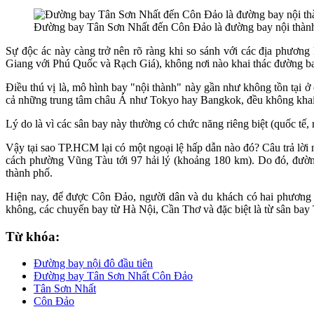
Đường bay Tân Sơn Nhất đến Côn Đảo là đường bay nội thành đ
Sự độc ác này càng trở nên rõ ràng khi so sánh với các địa phươn
Giang với Phú Quốc và Rạch Giá), không nơi nào khai thác đường bay
Điều thú vị là, mô hình bay "nội thành" này gần như không tồn tại ở
cả những trung tâm châu Á như Tokyo hay Bangkok, đều không khai 
Lý do là vì các sân bay này thường có chức năng riêng biệt (quốc tế, 
Vậy tại sao TP.HCM lại có một ngoại lệ hấp dẫn nào đó? Câu trả lời
cách phường Vũng Tàu tới 97 hải lý (khoảng 180 km). Do đó, đường 
thành phố.
Hiện nay, để được Côn Đảo, người dân và du khách có hai phương 
không, các chuyến bay từ Hà Nội, Cần Thơ và đặc biệt là từ sân bay
Từ khóa:
Đường bay nội đô đầu tiên
Đường bay Tân Sơn Nhất Côn Đảo
Tân Sơn Nhất
Côn Đảo