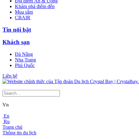
Địa điểm Ăn & Uống
Khám phá điểm đến
Mua sắm
CBAIR
Tin nổi bật
Khách sạn
Đà Nẵng
Nha Trang
Phú Quốc
Liên hệ
Vn
En
Ru
Trang chủ
Thông tin du lịch