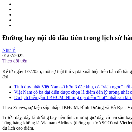
Đường bay nội đô đầu tiên trong lịch sử h
Như Ý
01/07/2025
Theo dõi trên
Kể từ ngày 1/7/2025, một sự thật thú vị đã xuất hiện trên bản đồ hà
đời.
Tỉnh duy nhất Việt Nam sở hữu 3 đặc khu, có “viên ngọc” nổi 
Việt Nam có ba đại diện được chọn là điểm đến lý tưởng nhất
Du lịch biển gần TP.HCM: Những địa điểm "hot" nhất sau khi 
Theo Znews, sự kiện sáp nhập TP.HCM, Bình Dương và Bà Rịa - Vũng
Trước đây, đây là đường bay liên tỉnh, nhưng giờ đây, cả hai sân ba
hãng hàng không là Vietnam Airlines (thông qua VASCO) và VietJet,
du lịch cao điểm.