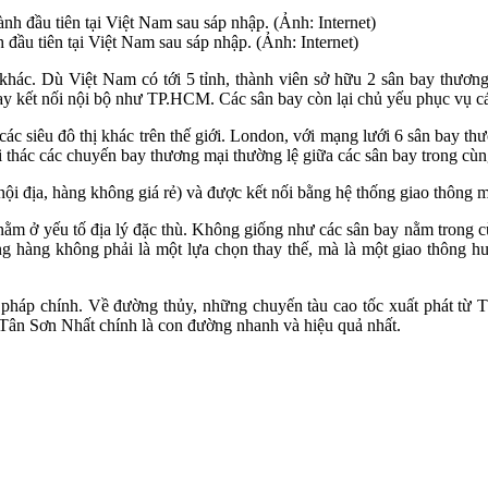
ầu tiên tại Việt Nam sau sáp nhập. (Ảnh: Internet)
g khác. Dù Việt Nam có tới 5 tỉnh, thành viên sở hữu 2 sân bay th
 kết nối nội bộ như TP.HCM. Các sân bay còn lại chủ yếu phục vụ các 
 các siêu đô thị khác trên thế giới. London, với mạng lưới 6 sân bay 
thác các chuyến bay thương mại thường lệ giữa các sân bay trong cù
nội địa, hàng không giá rẻ) và được kết nối bằng hệ thống giao thông m
 nằm ở yếu tố địa lý đặc thù. Không giống như các sân bay nằm trong c
hàng không phải là một lựa chọn thay thế, mà là một giao thông huy
pháp chính. Về đường thủy, những chuyến tàu cao tốc xuất phát từ 
 Tân Sơn Nhất chính là con đường nhanh và hiệu quả nhất.