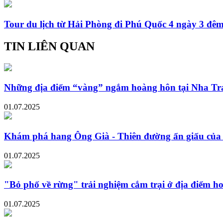
Tour du lịch từ Hải Phòng đi Phú Quốc 4 ngày 3 đêm
TIN LIÊN QUAN
Những địa điểm “vàng” ngắm hoàng hôn tại Nha Tr
01.07.2025
Khám phá hang Ông Già - Thiên đường ẩn giấu của
01.07.2025
"Bỏ phố về rừng" trải nghiệm cắm trại ở địa điểm 
01.07.2025