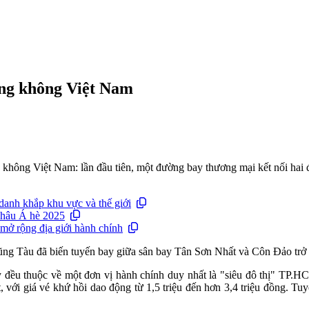
àng không Việt Nam
ng không Việt Nam: lần đầu tiên, một đường bay thương mại kết nối hai
danh khắp khu vực và thế giới
 châu Á hè 2025
mở rộng địa giới hành chính
 Tàu đã biến tuyến bay giữa sân bay Tân Sơn Nhất và Côn Đảo trở t
y đều thuộc về một đơn vị hành chính duy nhất là "siêu đô thị" TP.HC
 với giá vé khứ hồi dao động từ 1,5 triệu đến hơn 3,4 triệu đồng. T