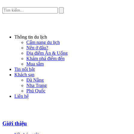
Thông tin du lịch
Cẩm nang du lịch
Nên ở đâu?
Địa điểm Ăn & Uống
Khám phá điểm đến
Mua sắm
Tin nổi bật
Khách sạn
Đà Nẵng
Nha Trang
Phú Quốc
Liên hệ
Giới thiệu