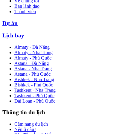
Về chúng tôi
Ban lãnh đạo
Thành viên
Dự án
Lịch bay
Almaty - Đà Nẵng
Almaty - Nha Trang
Almaty - Phú Quốc
Astana - Đà Nẵng
Astana - Nha Trang
Astana - Phú Quốc
Bishkek - Nha Trang
Bishkek - Phú Quốc
Tashkent - Nha Trang
Tashkent - Phú Quốc
Đài Loan - Phú Quốc
Thông tin du lịch
Cẩm nang du lịch
Nên ở đâu?