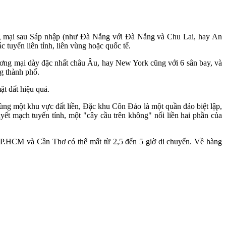
ương mại sau Sáp nhập (như Đà Nẵng với Đà Nẵng và Chu Lai, hay An
tuyến liên tỉnh, liên vùng hoặc quốc tế.
thương mại dày đặc nhất châu Âu, hay New York cũng với 6 sân bay, và
ng thành phố.
ặt đất hiệu quả.
ùng một khu vực đất liền, Đặc khu Côn Đảo là một quần đảo biệt lập,
ết mạch tuyến tính, một "cây cầu trên không" nối liền hai phần của
TP.HCM và Cần Thơ có thể mất từ 2,5 đến 5 giờ di chuyển. Về hàng