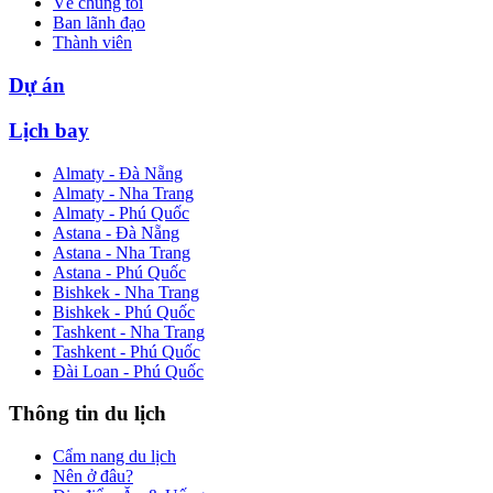
Về chúng tôi
Ban lãnh đạo
Thành viên
Dự án
Lịch bay
Almaty - Đà Nẵng
Almaty - Nha Trang
Almaty - Phú Quốc
Astana - Đà Nẵng
Astana - Nha Trang
Astana - Phú Quốc
Bishkek - Nha Trang
Bishkek - Phú Quốc
Tashkent - Nha Trang
Tashkent - Phú Quốc
Đài Loan - Phú Quốc
Thông tin du lịch
Cẩm nang du lịch
Nên ở đâu?