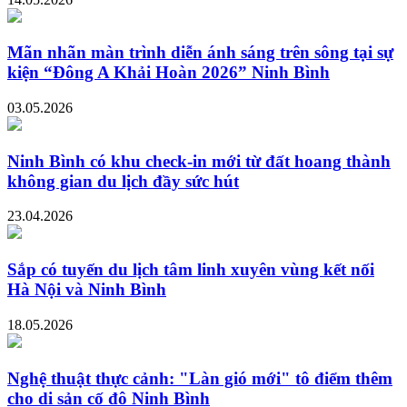
Mãn nhãn màn trình diễn ánh sáng trên sông tại sự
kiện “Đông A Khải Hoàn 2026” Ninh Bình
03.05.2026
Ninh Bình có khu check-in mới từ đất hoang thành
không gian du lịch đầy sức hút
23.04.2026
Sắp có tuyến du lịch tâm linh xuyên vùng kết nối
Hà Nội và Ninh Bình
18.05.2026
Nghệ thuật thực cảnh: "Làn gió mới" tô điểm thêm
cho di sản cố đô Ninh Bình