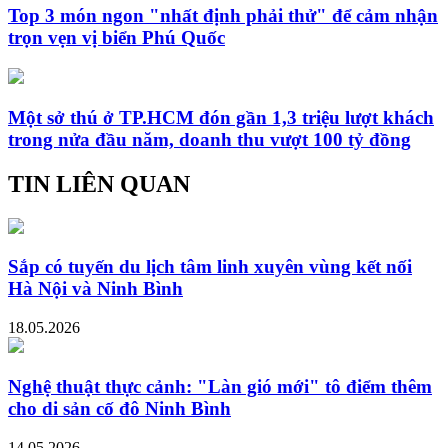
Top 3 món ngon "nhất định phải thử" để cảm nhận
trọn vẹn vị biển Phú Quốc
Một sở thú ở TP.HCM đón gần 1,3 triệu lượt khách
trong nửa đầu năm, doanh thu vượt 100 tỷ đồng
TIN LIÊN QUAN
Sắp có tuyến du lịch tâm linh xuyên vùng kết nối
Hà Nội và Ninh Bình
18.05.2026
Nghệ thuật thực cảnh: "Làn gió mới" tô điểm thêm
cho di sản cố đô Ninh Bình
14.05.2026