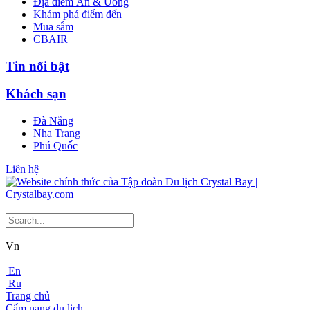
Địa điểm Ăn & Uống
Khám phá điểm đến
Mua sắm
CBAIR
Tin nổi bật
Khách sạn
Đà Nẵng
Nha Trang
Phú Quốc
Liên hệ
Vn
En
Ru
Trang chủ
Cẩm nang du lịch