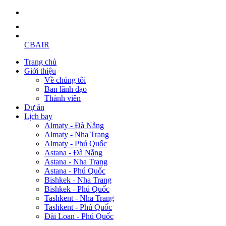
CBAIR
Trang chủ
Giới thiệu
Về chúng tôi
Ban lãnh đạo
Thành viên
Dự án
Lịch bay
Almaty - Đà Nẵng
Almaty - Nha Trang
Almaty - Phú Quốc
Astana - Đà Nẵng
Astana - Nha Trang
Astana - Phú Quốc
Bishkek - Nha Trang
Bishkek - Phú Quốc
Tashkent - Nha Trang
Tashkent - Phú Quốc
Đài Loan - Phú Quốc