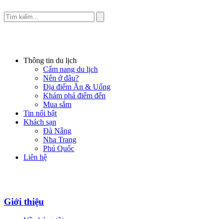
Thông tin du lịch
Cẩm nang du lịch
Nên ở đâu?
Địa điểm Ăn & Uống
Khám phá điểm đến
Mua sắm
Tin nổi bật
Khách sạn
Đà Nẵng
Nha Trang
Phú Quốc
Liên hệ
Giới thiệu