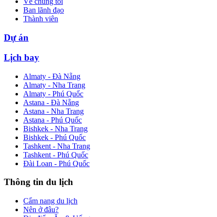
Về chúng tôi
Ban lãnh đạo
Thành viên
Dự án
Lịch bay
Almaty - Đà Nẵng
Almaty - Nha Trang
Almaty - Phú Quốc
Astana - Đà Nẵng
Astana - Nha Trang
Astana - Phú Quốc
Bishkek - Nha Trang
Bishkek - Phú Quốc
Tashkent - Nha Trang
Tashkent - Phú Quốc
Đài Loan - Phú Quốc
Thông tin du lịch
Cẩm nang du lịch
Nên ở đâu?