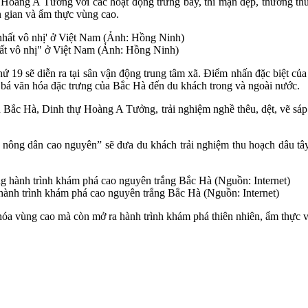
oàng A Tưởng với các hoạt động trưng bày, thi mận đẹp, thưởng thức
n gian và ẩm thực vùng cao.
hất vô nhị" ở Việt Nam (Ảnh: Hồng Ninh)
 19 sẽ diễn ra tại sân vận động trung tâm xã. Điểm nhấn đặc biệt của
g bá văn hóa đặc trưng của Bắc Hà đến du khách trong và ngoài nước.
âu Bắc Hà, Dinh thự Hoàng A Tưởng, trải nghiệm nghề thêu, dệt, vẽ s
àm nông dân cao nguyên” sẽ đưa du khách trải nghiệm thu hoạch dâu t
ành trình khám phá cao nguyên trắng Bắc Hà (Nguồn: Internet)
hóa vùng cao mà còn mở ra hành trình khám phá thiên nhiên, ẩm thực 