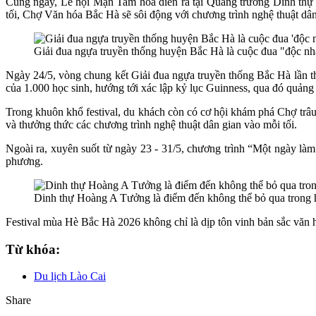
Cùng ngày, Lễ hội Mận Tam hoa diễn ra tại Quảng trường Dinh thự H
tối, Chợ Văn hóa Bắc Hà sẽ sôi động với chương trình nghệ thuật dâ
Giải đua ngựa truyền thống huyện Bắc Hà là cuộc đua "độc n
Ngày 24/5, vòng chung kết Giải đua ngựa truyền thống Bắc Hà lần thứ
của 1.000 học sinh, hướng tới xác lập kỷ lục Guinness, qua đó quản
Trong khuôn khổ festival, du khách còn có cơ hội khám phá Chợ tr
và thưởng thức các chương trình nghệ thuật dân gian vào mỗi tối.
Ngoài ra, xuyên suốt từ ngày 23 - 31/5, chương trình “Một ngày l
phương.
Dinh thự Hoàng A Tưởng là điểm đến không thể bỏ qua trong h
Festival mùa Hè Bắc Hà 2026 không chỉ là dịp tôn vinh bản sắc văn 
Từ khóa:
Du lịch Lào Cai
Share