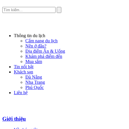
Thông tin du lịch
Cẩm nang du lịch
Nên ở đâu?
Địa điểm Ăn & Uống
Khám phá điểm đến
Mua sắm
Tin nổi bật
Khách sạn
Đà Nẵng
Nha Trang
Phú Quốc
Liên hệ
Giới thiệu