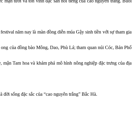
 mận tươi và tôn vinh đặc sản nổi tiếng của cao nguyên trắng. Buổi
 festival năm nay là màn đồng diễn múa Gậy sinh tiền với sự tham gia
áp ong của đồng bào Mông, Dao, Phù Lá; tham quan núi Cóc, Bản Phố
ây, mận Tam hoa và khám phá mô hình nông nghiệp đặc trưng của địa
và đời sống đặc sắc của “cao nguyên trắng” Bắc Hà.