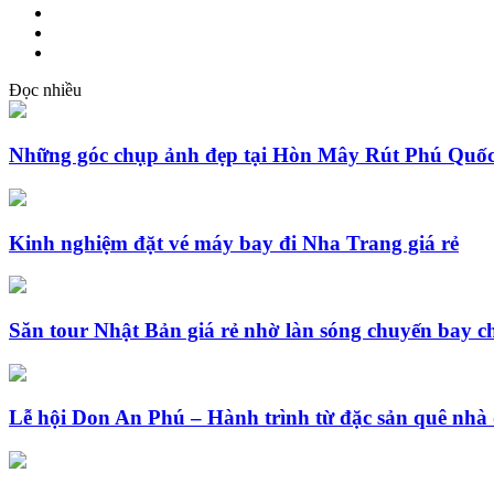
Đọc nhiều
Những góc chụp ảnh đẹp tại Hòn Mây Rút Phú Quốc
Kinh nghiệm đặt vé máy bay đi Nha Trang giá rẻ
Săn tour Nhật Bản giá rẻ nhờ làn sóng chuyến bay c
Lễ hội Don An Phú – Hành trình từ đặc sản quê nhà 