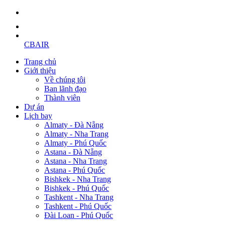
CBAIR
Trang chủ
Giới thiệu
Về chúng tôi
Ban lãnh đạo
Thành viên
Dự án
Lịch bay
Almaty - Đà Nẵng
Almaty - Nha Trang
Almaty - Phú Quốc
Astana - Đà Nẵng
Astana - Nha Trang
Astana - Phú Quốc
Bishkek - Nha Trang
Bishkek - Phú Quốc
Tashkent - Nha Trang
Tashkent - Phú Quốc
Đài Loan - Phú Quốc