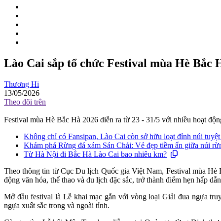
Lào Cai sắp tổ chức Festival mùa Hè Bắc H
Thương Hi
13/05/2026
Theo dõi trên
Festival mùa Hè Bắc Hà 2026 diễn ra từ 23 - 31/5 với nhiều hoạt độn
Không chỉ có Fansipan, Lào Cai còn sở hữu loạt đỉnh núi tuyệ
Khám phá Rừng đá xám Sán Chải: Vẻ đẹp tiềm ẩn giữa núi rừ
Từ Hà Nội đi Bắc Hà Lào Cai bao nhiêu km?
Theo thông tin từ Cục Du lịch Quốc gia Việt Nam, Festival mùa Hè 
động văn hóa, thể thao và du lịch đặc sắc, trở thành điểm hẹn hấp d
Mở đầu festival là Lễ khai mạc gắn với vòng loại Giải đua ngựa tru
ngựa xuất sắc trong và ngoài tỉnh.