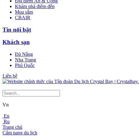
Địa điểm Ăn & Uống
Khám phá điểm đến
Mua sắm
CBAIR
Tin nổi bật
Khách sạn
Đà Nẵng
Nha Trang
Phú Quốc
Liên hệ
Vn
En
Ru
Trang chủ
Cẩm nang du lịch