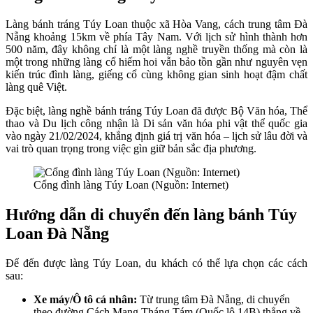
Làng bánh tráng Túy Loan thuộc xã Hòa Vang, cách trung tâm Đà
Nẵng khoảng 15km về phía Tây Nam. Với lịch sử hình thành hơn
500 năm, đây không chỉ là một làng nghề truyền thống mà còn là
một trong những làng cổ hiếm hoi vẫn bảo tồn gần như nguyên vẹn
kiến trúc đình làng, giếng cổ cùng không gian sinh hoạt đậm chất
làng quê Việt.
Đặc biệt, làng nghề bánh tráng Túy Loan đã được Bộ Văn hóa, Thể
thao và Du lịch công nhận là Di sản văn hóa phi vật thể quốc gia
vào ngày 21/02/2024, khẳng định giá trị văn hóa – lịch sử lâu đời và
vai trò quan trọng trong việc gìn giữ bản sắc địa phương.
Cổng đình làng Túy Loan (Nguồn: Internet)
Hướng dẫn di chuyển đến làng bánh Túy
Loan Đà Nẵng
Để đến được làng Túy Loan, du khách có thể lựa chọn các cách
sau:
Xe máy/Ô tô cá nhân:
Từ trung tâm Đà Nẵng, di chuyển
theo đường Cách Mạng Tháng Tám (Quốc lộ 14B) thẳng về