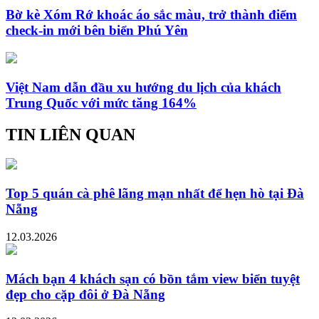
Bờ kè Xóm Rớ khoác áo sắc màu, trở thành điểm
check-in mới bên biển Phú Yên
Việt Nam dẫn đầu xu hướng du lịch của khách
Trung Quốc với mức tăng 164%
TIN LIÊN QUAN
Top 5 quán cà phê lãng mạn nhất để hẹn hò tại Đà
Nẵng
12.03.2026
Mách bạn 4 khách sạn có bồn tắm view biển tuyệt
đẹp cho cặp đôi ở Đà Nẵng