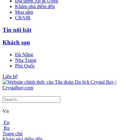
Địa điểm Ăn & Uống
Khám phá điểm đến
Mua sắm
CBAIR
Tin nổi bật
Khách sạn
Đà Nẵng
Nha Trang
Phú Quốc
Liên hệ
Vn
En
Ru
Trang chủ
Khám phá điểm đến