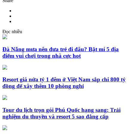
Share
Đọc nhiều
Đà Nẵng mưa nên đưa trẻ đi đâu? Bật mí 5 địa
điểm vui chơi trong nhà cực hot
Resort giá nửa tỷ 1 đêm ở Việt Nam sắp chi 800 tỷ
đồng để xây thêm 10 phòng nghỉ
Tour du lịch trọn gói Phú Quốc hạng sang: Trải
nghiệm du thuyền và resort 5 sao đẳng cấp