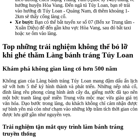
hướng huyện Hòa Vang. Đến ngã tú Túy Loan, bạn rẽ trái
vào hướng đi Túy Loan - Quảng Nam, đi thêm khoảng 1-
2km sẽ thấy cổng làng cổ.
Xe buýt:
Bạn có thể bắt tuyến xe số 07 (Bến xe Trung tâm -
Xuân Diệu) để đến gần khu vực Hòa Vang, sau đó bắt taxi
hoặc xe ôm vào làng.
Top những trải nghiệm không thể bỏ lỡ
khi ghé thăm Làng bánh tráng Túy Loan
Khám phá không gian làng cổ hơn 500 năm
Không gian của Làng bánh tráng Túy Loan mang đậm dấu ấn lịch
sử với hơn 5 thế kỷ hình thành và phát triển. Những nếp nhà cổ,
đình làng rêu phong cùng hình ảnh cây đa, giếng nước đã tạo nên
một bức tranh làng quê miền Trung vừa mộc mạc vừa giàu giá trị
văn hóa. Dạo bước trong làng, du khách không chỉ cảm nhận được
sự bình yên mà còn như chạm vào những lớp trầm tích thời gian còn
được lưu giữ gần như nguyên vẹn.
Trải nghiệm tận mắt quy trình làm bánh tráng
truyền thống