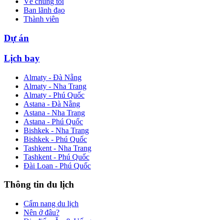
Về chúng tôi
Ban lãnh đạo
Thành viên
Dự án
Lịch bay
Almaty - Đà Nẵng
Almaty - Nha Trang
Almaty - Phú Quốc
Astana - Đà Nẵng
Astana - Nha Trang
Astana - Phú Quốc
Bishkek - Nha Trang
Bishkek - Phú Quốc
Tashkent - Nha Trang
Tashkent - Phú Quốc
Đài Loan - Phú Quốc
Thông tin du lịch
Cẩm nang du lịch
Nên ở đâu?