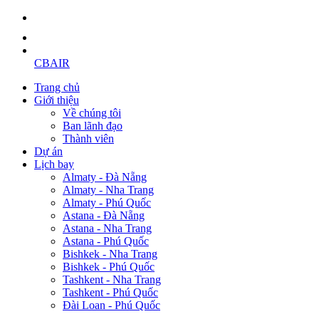
CBAIR
Trang chủ
Giới thiệu
Về chúng tôi
Ban lãnh đạo
Thành viên
Dự án
Lịch bay
Almaty - Đà Nẵng
Almaty - Nha Trang
Almaty - Phú Quốc
Astana - Đà Nẵng
Astana - Nha Trang
Astana - Phú Quốc
Bishkek - Nha Trang
Bishkek - Phú Quốc
Tashkent - Nha Trang
Tashkent - Phú Quốc
Đài Loan - Phú Quốc