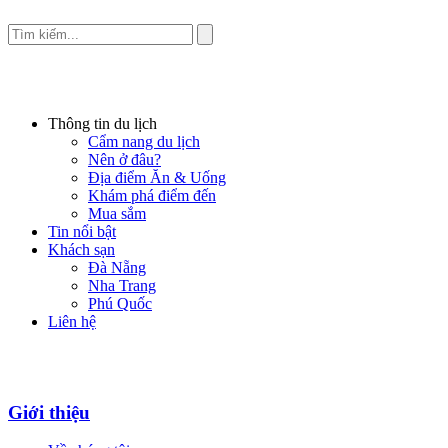
Thông tin du lịch
Cẩm nang du lịch
Nên ở đâu?
Địa điểm Ăn & Uống
Khám phá điểm đến
Mua sắm
Tin nổi bật
Khách sạn
Đà Nẵng
Nha Trang
Phú Quốc
Liên hệ
Giới thiệu