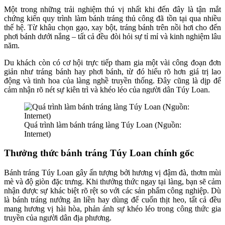
Một trong những trải nghiệm thú vị nhất khi đến đây là tận mắt
chứng kiến quy trình làm bánh tráng thủ công đã tồn tại qua nhiều
thế hệ. Từ khâu chọn gạo, xay bột, tráng bánh trên nồi hơi cho đến
phơi bánh dưới nắng – tất cả đều đòi hỏi sự tỉ mỉ và kinh nghiệm lâu
năm.
Du khách còn có cơ hội trực tiếp tham gia một vài công đoạn đơn
giản như tráng bánh hay phơi bánh, từ đó hiểu rõ hơn giá trị lao
động và tinh hoa của làng nghề truyền thống. Đây cũng là dịp để
cảm nhận rõ nét sự kiên trì và khéo léo của người dân Túy Loan.
Quá trình làm bánh tráng làng Túy Loan (Nguồn:
Internet)
Thưởng thức bánh tráng Túy Loan chính gốc
Bánh tráng Túy Loan gây ấn tượng bởi hương vị đậm đà, thơm mùi
mè và độ giòn đặc trưng. Khi thưởng thức ngay tại làng, bạn sẽ cảm
nhận được sự khác biệt rõ rệt so với các sản phẩm công nghiệp. Dù
là bánh tráng nướng ăn liền hay dùng để cuốn thịt heo, tất cả đều
mang hương vị hài hòa, phản ánh sự khéo léo trong công thức gia
truyền của người dân địa phương.