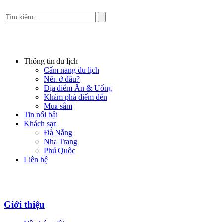
Thông tin du lịch
Cẩm nang du lịch
Nên ở đâu?
Địa điểm Ăn & Uống
Khám phá điểm đến
Mua sắm
Tin nổi bật
Khách sạn
Đà Nẵng
Nha Trang
Phú Quốc
Liên hệ
Giới thiệu