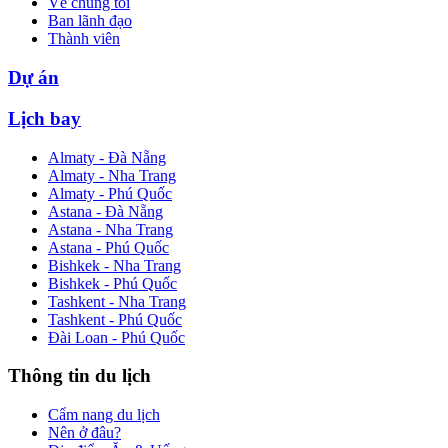
Về chúng tôi
Ban lãnh đạo
Thành viên
Dự án
Lịch bay
Almaty - Đà Nẵng
Almaty - Nha Trang
Almaty - Phú Quốc
Astana - Đà Nẵng
Astana - Nha Trang
Astana - Phú Quốc
Bishkek - Nha Trang
Bishkek - Phú Quốc
Tashkent - Nha Trang
Tashkent - Phú Quốc
Đài Loan - Phú Quốc
Thông tin du lịch
Cẩm nang du lịch
Nên ở đâu?