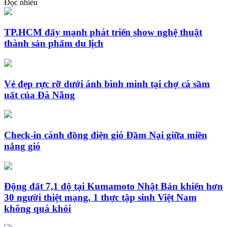
Đọc nhiều
TP.HCM đẩy mạnh phát triển show nghệ thuật
thành sản phẩm du lịch
Vẻ đẹp rực rỡ dưới ánh bình minh tại chợ cá sầm
uất của Đà Nẵng
Check-in cánh đồng điện gió Đầm Nại giữa miền
nắng gió
Động đất 7,1 độ tại Kumamoto Nhật Bản khiến hơn
30 người thiệt mạng, 1 thực tập sinh Việt Nam
không quá khỏi