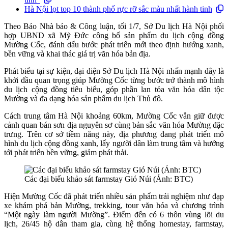
Hà Nội lọt top 10 thành phố rực rỡ sắc màu nhất hành tinh
Theo Báo Nhà báo & Công luận, tối 1/7, Sở Du lịch Hà Nội phối
hợp UBND xã Mỹ Đức công bố sản phẩm du lịch cộng đồng
Mường Cốc, đánh dấu bước phát triển mới theo định hướng xanh,
bền vững và khai thác giá trị văn hóa bản địa.
Phát biểu tại sự kiện, đại diện Sở Du lịch Hà Nội nhấn mạnh đây là
khởi đầu quan trọng giúp Mường Cốc từng bước trở thành mô hình
du lịch cộng đồng tiêu biểu, góp phần lan tỏa văn hóa dân tộc
Mường và đa dạng hóa sản phẩm du lịch Thủ đô.
Cách trung tâm Hà Nội khoảng 60km, Mường Cốc vẫn giữ được
cảnh quan bán sơn địa nguyên sơ cùng bản sắc văn hóa Mường đặc
trưng. Trên cơ sở tiềm năng này, địa phương đang phát triển mô
hình du lịch cộng đồng xanh, lấy người dân làm trung tâm và hướng
tới phát triển bền vững, giảm phát thải.
Các đại biểu khảo sát farmstay Gió Núi (Ảnh: BTC)
Hiện Mường Cốc đã phát triển nhiều sản phẩm trải nghiệm như đạp
xe khám phá bản Mường, trekking, tour văn hóa và chương trình
“Một ngày làm người Mường”. Điểm đến có 6 thôn vùng lõi du
lịch, 26/45 hộ dân tham gia, cùng hệ thống homestay, farmstay,