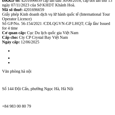
ĐKKD số:
4201696659 cấp lần đầu 30/06/2016, cấp đổi lần thứ 13
ngày 07/11/2023 của Sở KHDT Khánh Hoà.
Mã số thuế:
4201696659
Giấy phép Kinh doanh dịch vụ lữ hành quốc tế (International Tour
Operator Licence)
Số GP/No. 56-154/2021 /CDLQGVN-GP LHQT; Cấp lần/ Issued
for 4 time
Cơ quan cấp:
Cục Du lịch quốc gia Việt Nam
Cấp cho:
Cty CP Crystal Bay Việt Nam
Ngày cấp:
12/06/2025
Văn phòng hà nội
Số 144 Đội Cấn, phường Ngọc Hà, Hà Nội
+84 983 00 80 79