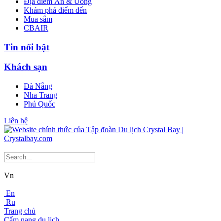
Địa điểm Ăn & Uống
Khám phá điểm đến
Mua sắm
CBAIR
Tin nổi bật
Khách sạn
Đà Nẵng
Nha Trang
Phú Quốc
Liên hệ
Vn
En
Ru
Trang chủ
Cẩm nang du lịch