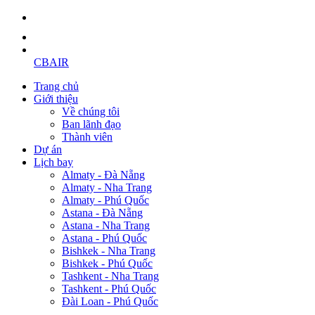
CBAIR
Trang chủ
Giới thiệu
Về chúng tôi
Ban lãnh đạo
Thành viên
Dự án
Lịch bay
Almaty - Đà Nẵng
Almaty - Nha Trang
Almaty - Phú Quốc
Astana - Đà Nẵng
Astana - Nha Trang
Astana - Phú Quốc
Bishkek - Nha Trang
Bishkek - Phú Quốc
Tashkent - Nha Trang
Tashkent - Phú Quốc
Đài Loan - Phú Quốc