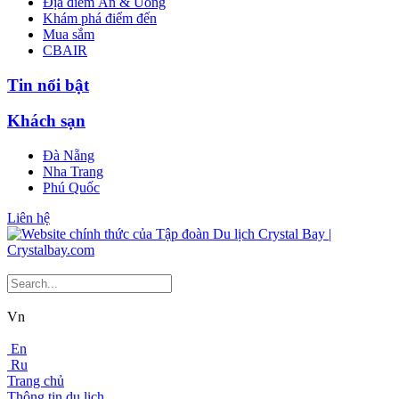
Địa điểm Ăn & Uống
Khám phá điểm đến
Mua sắm
CBAIR
Tin nổi bật
Khách sạn
Đà Nẵng
Nha Trang
Phú Quốc
Liên hệ
Vn
En
Ru
Trang chủ
Thông tin du lịch