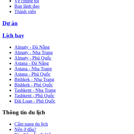
Về chúng tôi
Ban lãnh đạo
Thành viên
Dự án
Lịch bay
Almaty - Đà Nẵng
Almaty - Nha Trang
Almaty - Phú Quốc
Astana - Đà Nẵng
Astana - Nha Trang
Astana - Phú Quốc
Bishkek - Nha Trang
Bishkek - Phú Quốc
Tashkent - Nha Trang
Tashkent - Phú Quốc
Đài Loan - Phú Quốc
Thông tin du lịch
Cẩm nang du lịch
Nên ở đâu?