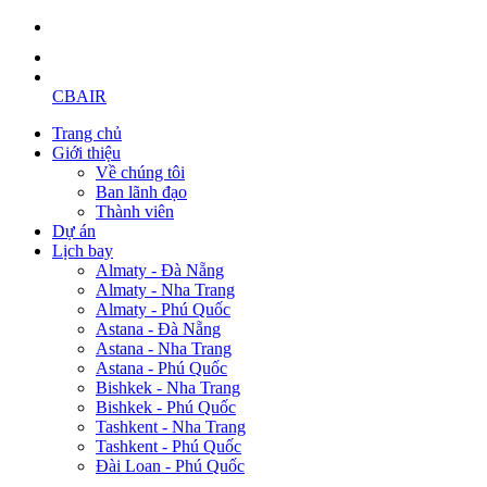
CBAIR
Trang chủ
Giới thiệu
Về chúng tôi
Ban lãnh đạo
Thành viên
Dự án
Lịch bay
Almaty - Đà Nẵng
Almaty - Nha Trang
Almaty - Phú Quốc
Astana - Đà Nẵng
Astana - Nha Trang
Astana - Phú Quốc
Bishkek - Nha Trang
Bishkek - Phú Quốc
Tashkent - Nha Trang
Tashkent - Phú Quốc
Đài Loan - Phú Quốc