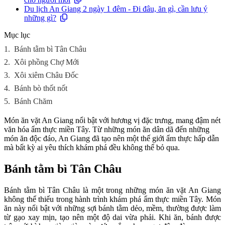
Du lịch An Giang 2 ngày 1 đêm - Đi đâu, ăn gì, cần lưu ý
những gì?
Mục lục
1.
Bánh tằm bì Tân Châu
2.
Xôi phồng Chợ Mới
3.
Xôi xiêm Châu Đốc
4.
Bánh bò thốt nốt
5.
Bánh Chăm
Món ăn vặt An Giang nổi bật với hương vị đặc trưng, mang đậm nét
văn hóa ẩm thực miền Tây. Từ những món ăn dân dã đến những
món ăn độc đáo, An Giang đã tạo nên một thế giới ẩm thực hấp dẫn
mà bất kỳ ai yêu thích khám phá đều không thể bỏ qua.
Bánh tằm bì Tân Châu
Bánh tằm bì Tân Châu là một trong những món ăn vặt An Giang
không thể thiếu trong hành trình khám phá ẩm thực miền Tây. Món
ăn này nổi bật với những sợi bánh tằm dẻo, mềm, thường được làm
từ gạo xay mịn, tạo nên một độ dai vừa phải. Khi ăn, bánh được