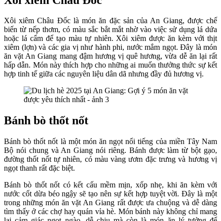
Xôi xiêm Châu Đốc là món ăn đặc sản của An Giang, được chế
biến từ nếp thơm, có màu sắc bắt mắt nhờ vào việc sử dụng lá dứa
hoặc lá cẩm để tạo màu tự nhiên. Xôi xiêm được ăn kèm với thịt
xiêm (lợn) và các gia vị như hành phi, nước mắm ngọt. Đây là món
ăn vặt An Giang mang đậm hương vị quê hương, vừa dễ ăn lại rất
hấp dẫn. Món này thích hợp cho những ai muốn thưởng thức sự kết
hợp tinh tế giữa các nguyên liệu dân dã nhưng đầy đủ hương vị.
Bánh bò thốt nốt
Bánh bò thốt nốt là một món ăn ngọt nổi tiếng của miền Tây Nam
Bộ nói chung và An Giang nói riêng. Bánh được làm từ bột gạo,
đường thốt nốt tự nhiên, có màu vàng ươm đặc trưng và hương vị
ngọt thanh rất đặc biệt.
Bánh bò thốt nốt có kết cấu mềm mịn, xốp nhẹ, khi ăn kèm với
nước cốt dừa béo ngậy sẽ tạo nên sự kết hợp tuyệt vời. Đây là một
trong những món ăn vặt An Giang rất được ưa chuộng và dễ dàng
tìm thấy ở các chợ hay quán vỉa hè. Món bánh này không chỉ mang
lại cảm giác ngọt ngào, dễ chịu mà còn là món ăn lý tưởng để