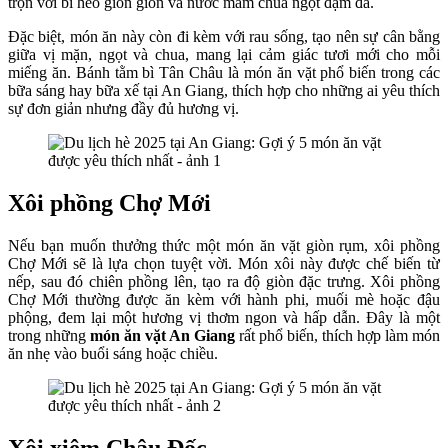
trộn với bì heo giòn giòn và nước mắm chua ngọt đậm đà.
Đặc biệt, món ăn này còn đi kèm với rau sống, tạo nên sự cân bằng
giữa vị mặn, ngọt và chua, mang lại cảm giác tươi mới cho mỗi
miếng ăn. Bánh tằm bì Tân Châu là món ăn vặt phổ biến trong các
bữa sáng hay bữa xế tại An Giang, thích hợp cho những ai yêu thích
sự đơn giản nhưng đầy đủ hương vị.
Xôi phồng Chợ Mới
Nếu bạn muốn thưởng thức một món ăn vặt giòn rụm, xôi phồng
Chợ Mới sẽ là lựa chọn tuyệt vời. Món xôi này được chế biến từ
nếp, sau đó chiên phồng lên, tạo ra độ giòn đặc trưng. Xôi phồng
Chợ Mới thường được ăn kèm với hành phi, muối mè hoặc đậu
phộng, đem lại một hương vị thơm ngon và hấp dẫn. Đây là một
trong những
món ăn vặt An Giang
rất phổ biến, thích hợp làm món
ăn nhẹ vào buổi sáng hoặc chiều.
Xôi xiêm Châu Đốc