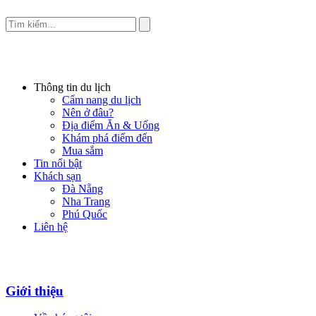
Thông tin du lịch
Cẩm nang du lịch
Nên ở đâu?
Địa điểm Ăn & Uống
Khám phá điểm đến
Mua sắm
Tin nổi bật
Khách sạn
Đà Nẵng
Nha Trang
Phú Quốc
Liên hệ
Giới thiệu