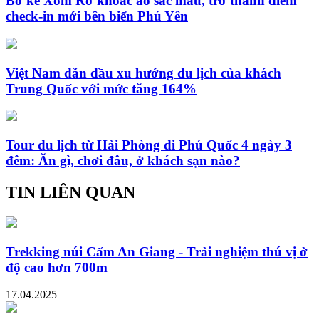
Bờ kè Xóm Rớ khoác áo sắc màu, trở thành điểm
check-in mới bên biển Phú Yên
Việt Nam dẫn đầu xu hướng du lịch của khách
Trung Quốc với mức tăng 164%
Tour du lịch từ Hải Phòng đi Phú Quốc 4 ngày 3
đêm: Ăn gì, chơi đâu, ở khách sạn nào?
TIN LIÊN QUAN
Trekking núi Cấm An Giang - Trải nghiệm thú vị ở
độ cao hơn 700m
17.04.2025