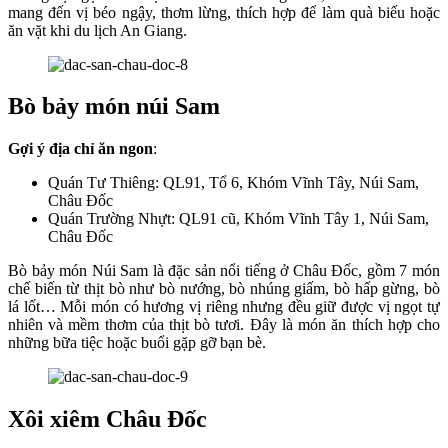
mang đến vị béo ngậy, thơm lừng, thích hợp để làm quà biếu hoặc
ăn vặt khi du lịch An Giang.
Bò bảy món núi Sam
Gợi ý địa chỉ ăn ngon
:
Quán Tư Thiêng: QL91, Tổ 6, Khóm Vĩnh Tây, Núi Sam,
Châu Đốc
Quán Trường Nhựt: QL91 cũ, Khóm Vĩnh Tây 1, Núi Sam,
Châu Đốc
Bò bảy món Núi Sam là đặc sản nổi tiếng ở Châu Đốc, gồm 7 món
chế biến từ thịt bò như bò nướng, bò nhúng giấm, bò hấp gừng, bò
lá lốt… Mỗi món có hương vị riêng nhưng đều giữ được vị ngọt tự
nhiên và mềm thơm của thịt bò tươi. Đây là món ăn thích hợp cho
những bữa tiệc hoặc buổi gặp gỡ bạn bè.
Xôi xiêm Châu Đốc