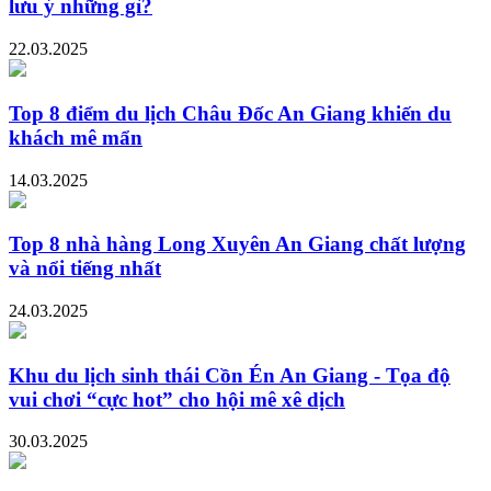
lưu ý những gì?
22.03.2025
Top 8 điểm du lịch Châu Đốc An Giang khiến du
khách mê mẩn
14.03.2025
Top 8 nhà hàng Long Xuyên An Giang chất lượng
và nổi tiếng nhất
24.03.2025
Khu du lịch sinh thái Cồn Én An Giang - Tọa độ
vui chơi “cực hot” cho hội mê xê dịch
30.03.2025