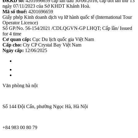
ĐKKD số:
4201696659 cấp lần đầu 30/06/2016, cấp đổi lần thứ 13
ngày 07/11/2023 của Sở KHDT Khánh Hoà.
Mã số thuế:
4201696659
Giấy phép Kinh doanh dịch vụ lữ hành quốc tế (International Tour
Operator Licence)
Số GP/No. 56-154/2021 /CDLQGVN-GP LHQT; Cấp lần/ Issued
for 4 time
Cơ quan cấp:
Cục Du lịch quốc gia Việt Nam
Cấp cho:
Cty CP Crystal Bay Việt Nam
Ngày cấp:
12/06/2025
Văn phòng hà nội
Số 144 Đội Cấn, phường Ngọc Hà, Hà Nội
+84 983 00 80 79