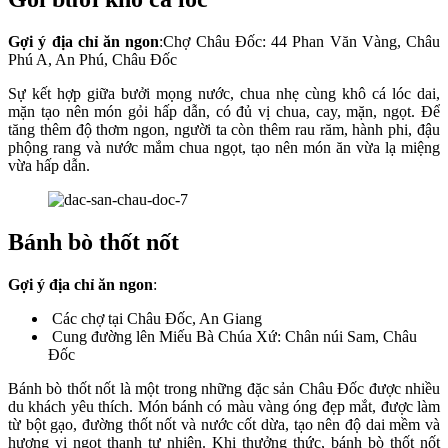
Gợi ý địa chỉ ăn ngon
:Chợ Châu Đốc: 44 Phan Văn Vàng, Châu
Phú A, An Phú, Châu Đốc
Sự kết hợp giữa bưởi mọng nước, chua nhẹ cùng khô cá lóc dai,
mặn tạo nên món gỏi hấp dẫn, có đủ vị chua, cay, mặn, ngọt. Để
tăng thêm độ thơm ngon, người ta còn thêm rau răm, hành phi, đậu
phộng rang và nước mắm chua ngọt, tạo nên món ăn vừa lạ miệng
vừa hấp dẫn.
Bánh bò thốt nốt
Gợi ý địa chỉ ăn ngon
:
Các chợ tại Châu Đốc, An Giang
Cung đường lên Miếu Bà Chúa Xứ: Chân núi Sam, Châu
Đốc
Bánh bò thốt nốt là một trong những đặc sản Châu Đốc được nhiều
du khách yêu thích. Món bánh có màu vàng óng đẹp mắt, được làm
từ bột gạo, đường thốt nốt và nước cốt dừa, tạo nên độ dai mềm và
hương vị ngọt thanh tự nhiên. Khi thưởng thức, bánh bò thốt nốt