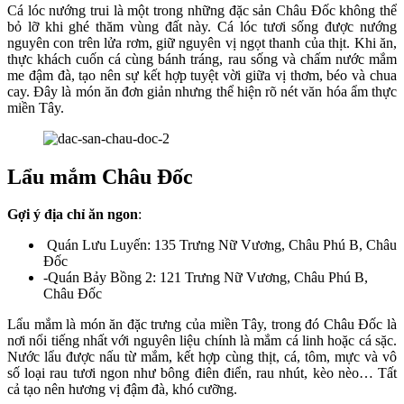
Cá lóc nướng trui là một trong những đặc sản Châu Đốc không thể
bỏ lỡ khi ghé thăm vùng đất này. Cá lóc tươi sống được nướng
nguyên con trên lửa rơm, giữ nguyên vị ngọt thanh của thịt. Khi ăn,
thực khách cuốn cá cùng bánh tráng, rau sống và chấm nước mắm
me đậm đà, tạo nên sự kết hợp tuyệt vời giữa vị thơm, béo và chua
cay. Đây là món ăn đơn giản nhưng thể hiện rõ nét văn hóa ẩm thực
miền Tây.
Lẩu mắm Châu Đốc
Gợi ý địa chỉ ăn ngon
:
Quán Lưu Luyến: 135 Trưng Nữ Vương, Châu Phú B, Châu
Đốc
-Quán Bảy Bồng 2: 121 Trưng Nữ Vương, Châu Phú B,
Châu Đốc
Lẩu mắm là món ăn đặc trưng của miền Tây, trong đó Châu Đốc là
nơi nổi tiếng nhất với nguyên liệu chính là mắm cá linh hoặc cá sặc.
Nước lẩu được nấu từ mắm, kết hợp cùng thịt, cá, tôm, mực và vô
số loại rau tươi ngon như bông điên điển, rau nhút, kèo nèo… Tất
cả tạo nên hương vị đậm đà, khó cưỡng.