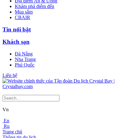
Địa điểm Ăn & Uống
Khám phá điểm đến
Mua sắm
CBAIR
Tin nổi bật
Khách sạn
Đà Nẵng
Nha Trang
Phú Quốc
Liên hệ
Vn
En
Ru
Trang chủ
Thông tin du lịch