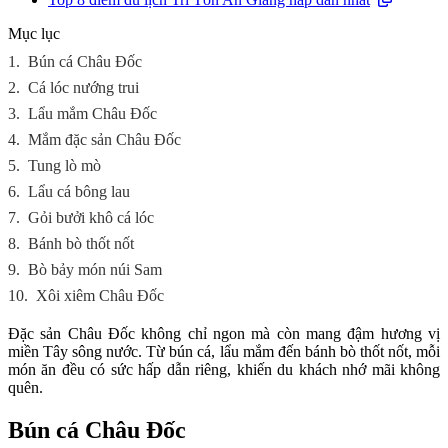
Mục lục
1.
Bún cá Châu Đốc
2.
Cá lóc nướng trui
3.
Lẩu mắm Châu Đốc
4.
Mắm đặc sản Châu Đốc
5.
Tung lò mò
6.
Lẩu cá bông lau
7.
Gỏi bưởi khô cá lóc
8.
Bánh bò thốt nốt
9.
Bò bảy món núi Sam
10.
Xôi xiêm Châu Đốc
Đặc sản Châu Đốc không chỉ ngon mà còn mang đậm hương vị
miền Tây sông nước. Từ bún cá, lẩu mắm đến bánh bò thốt nốt, mỗi
món ăn đều có sức hấp dẫn riêng, khiến du khách nhớ mãi không
quên.
Bún cá Châu Đốc