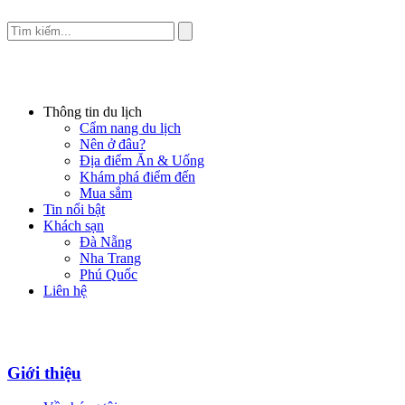
Thông tin du lịch
Cẩm nang du lịch
Nên ở đâu?
Địa điểm Ăn & Uống
Khám phá điểm đến
Mua sắm
Tin nổi bật
Khách sạn
Đà Nẵng
Nha Trang
Phú Quốc
Liên hệ
Giới thiệu