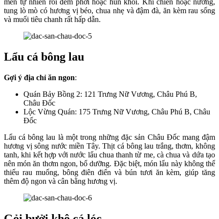
men tự nhiên rồi đem phơi hoặc hun khói. Khi chiên hoặc nướng,
tung lò mò có hương vị béo, chua nhẹ và đậm đà, ăn kèm rau sống
và muối tiêu chanh rất hấp dẫn.
Lẩu cá bông lau
Gợi ý địa chỉ ăn ngon
:
Quán Bảy Bồng 2: 121 Trưng Nữ Vương, Châu Phú B,
Châu Đốc
Lộc Vừng Quán: 175 Trưng Nữ Vương, Châu Phú B, Châu
Đốc
Lẩu cá bông lau là một trong những đặc sản Châu Đốc mang đậm
hương vị sông nước miền Tây. Thịt cá bông lau trắng, thơm, không
tanh, khi kết hợp với nước lẩu chua thanh từ me, cà chua và dứa tạo
nên món ăn thơm ngon, bổ dưỡng. Đặc biệt, món lẩu này không thể
thiếu rau muống, bông điên điển và bún tươi ăn kèm, giúp tăng
thêm độ ngon và cân bằng hương vị.
Gỏi bưởi khô cá lóc