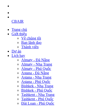
CBAIR
Trang chủ
Giới thiệu
Về chúng tôi
Ban lãnh đạo
Thành viên
Dự án
Lịch bay
Almaty - Đà Nẵng
Almaty - Nha Trang
Almaty - Phú Quốc
Astana - Đà Nẵng
Astana - Nha Trang
Astana - Phú Quốc
Bishkek - Nha Trang
Bishkek - Phú Quốc
Tashkent - Nha Trang
Tashkent - Phú Quốc
Đài Loan - Phú Quốc