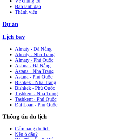
Về chúng tôi
Ban lãnh đạo
Thành viên
Dự án
Lịch bay
Almaty - Đà Nẵng
Almaty - Nha Trang
Almaty - Phú Quốc
Astana - Đà Nẵng
Astana - Nha Trang
Astana - Phú Quốc
Bishkek - Nha Trang
Bishkek - Phú Quốc
Tashkent - Nha Trang
Tashkent - Phú Quốc
Đài Loan - Phú Quốc
Thông tin du lịch
Cẩm nang du lịch
Nên ở đâu?