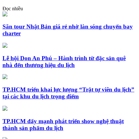
Đọc nhiều
Săn tour Nhật Bản giá rẻ nhờ làn sóng chuyến bay
charter
Lễ hội Don An Phú – Hành trình từ đặc sản quê
nhà đến thương hiệu du lịch
TP.HCM triển khai lực lượng “Trật tự viên du lịch”
tại các khu du lịch trọng điểm
TP.HCM đẩy mạnh phát triển show nghệ thuật
thành sản phẩm du lịch