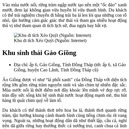
Vào mùa nước nổi, rừng tràm ngập nước tạo nên một “ốc đảo” xanh
mướt, đem lại không gian vừa huyền bí vừa thanh bình. Du khách
có thể trải nghiệm chuyến đi bằng trải ba lá len lỏi qua những con rỗ
nhỏ, tận hưởng cảm giác giác thư thái và tham gia nhiều hoạt động
thú vị như tham quan di tích lịch sử, đua ngựa hay bắt vịt.
Khu di tích Xẻo Quýt (Nguồn: Internet)
Khu sinh thái Gáo Giồng
Địa chỉ: ấp 6, Gáo Giồng, Tỉnh Đồng Tháp (tức ấp 6, xã Gáo
Giồng, huyện Cao Lãnh, Tỉnh Đồng Tháp cũ)
Áo Giồng được ví như “lá phổi xanh” của Đồng Tháp với diện tích
rộng lớn gồm rừng tràm nguyên sinh và sân chim tự nhiên đặc sắc.
Mùa nước nổi là thời điểm nơi đây khoác lên mình vẻ đẹp rực rỡ,
tràn đầy sức sống khi hệ sinh thái nước hoạt động mạnh mẽ, thu hút
hàng lũ quái chim quý về làm tổ.
Du khách có thể thảnh thơi trên hoa ba lá, thảnh thơi quanh rừng
tràm, tận hưởng khung cảnh thanh bình cùng tiếng chim ríu rít vang
vọng. Ngoài ra, những hoạt động dân dã như thiết lập, câu cá, nghỉ
trên dã giữa rừng hay thưởng thức cá nướng trui, canh chua cá linh