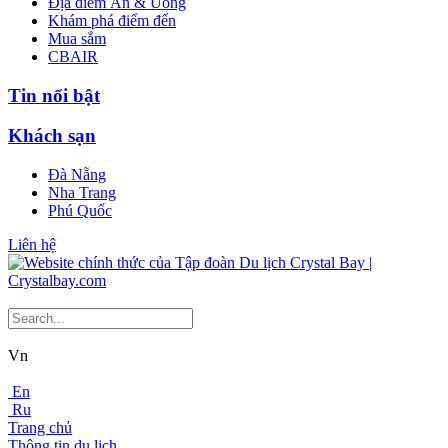
Địa điểm Ăn & Uống
Khám phá điểm đến
Mua sắm
CBAIR
Tin nổi bật
Khách sạn
Đà Nẵng
Nha Trang
Phú Quốc
Liên hệ
Vn
En
Ru
Trang chủ
Thông tin du lịch