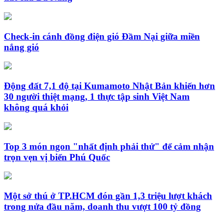
Check-in cánh đồng điện gió Đầm Nại giữa miền
nắng gió
Động đất 7,1 độ tại Kumamoto Nhật Bản khiến hơn
30 người thiệt mạng, 1 thực tập sinh Việt Nam
không quá khỏi
Top 3 món ngon "nhất định phải thử" để cảm nhận
trọn vẹn vị biển Phú Quốc
Một sở thú ở TP.HCM đón gần 1,3 triệu lượt khách
trong nửa đầu năm, doanh thu vượt 100 tỷ đồng