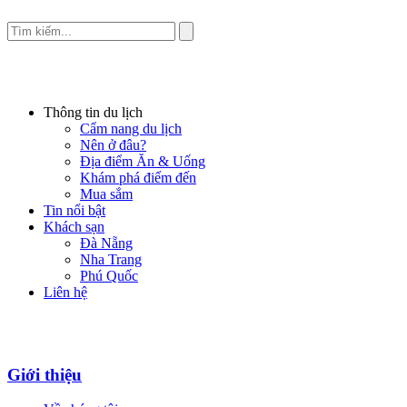
Thông tin du lịch
Cẩm nang du lịch
Nên ở đâu?
Địa điểm Ăn & Uống
Khám phá điểm đến
Mua sắm
Tin nổi bật
Khách sạn
Đà Nẵng
Nha Trang
Phú Quốc
Liên hệ
Giới thiệu