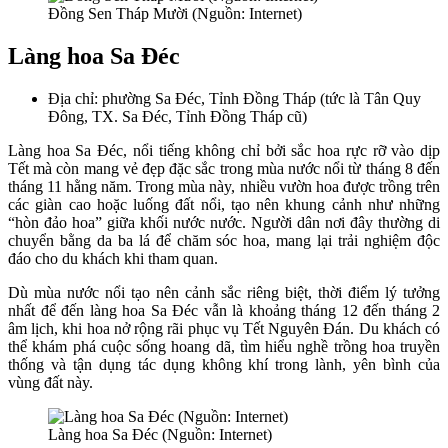
Đồng Sen Tháp Mười (Nguồn: Internet)
Làng hoa Sa Đéc
Địa chỉ: phường Sa Đéc, Tỉnh Đồng Tháp (tức là Tân Quy
Đông, TX. Sa Đéc, Tỉnh Đồng Tháp cũ)
Làng hoa Sa Đéc, nổi tiếng không chỉ bởi sắc hoa rực rỡ vào dịp
Tết mà còn mang vẻ đẹp đặc sắc trong mùa nước nổi từ tháng 8 đến
tháng 11 hằng năm. Trong mùa này, nhiều vườn hoa được trồng trên
các giàn cao hoặc luống đất nổi, tạo nên khung cảnh như những
“hòn đảo hoa” giữa khối nước nước. Người dân nơi đây thường di
chuyển bằng da ba lá để chăm sóc hoa, mang lại trải nghiệm độc
đáo cho du khách khi tham quan.
Dù mùa nước nổi tạo nên cảnh sắc riêng biệt, thời điểm lý tưởng
nhất để đến làng hoa Sa Đéc vẫn là khoảng tháng 12 đến tháng 2
âm lịch, khi hoa nở rộng rãi phục vụ Tết Nguyên Đán. Du khách có
thể khám phá cuộc sống hoang dã, tìm hiểu nghề trồng hoa truyền
thống và tận dụng tác dụng không khí trong lành, yên bình của
vùng đất này.
Làng hoa Sa Đéc (Nguồn: Internet)