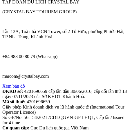
TẬP ĐOÀN DU LỊCH CRYSTAL BAY
(CRYSTAL BAY TOURISM GROUP)
Lầu 12A, Toà nhà VCN Tower, số 2 Tố Hữu, phường Phước Hải,
TP Nha Trang, Khánh Hoà
+84 983 00 80 79 (Whatsapp)
marcom@crystalbay.com
Xem bản đồ
ĐKKD số:
4201696659 cấp lần đầu 30/06/2016, cấp đổi lần thứ 13
ngày 07/11/2023 của Sở KHDT Khánh Hoà.
Mã số thuế:
4201696659
Giấy phép Kinh doanh dịch vụ lữ hành quốc tế (International Tour
Operator Licence)
Số GP/No. 56-154/2021 /CDLQGVN-GP LHQT; Cấp lần/ Issued
for 4 time
Cơ quan cấp:
Cục Du lịch quốc gia Việt Nam