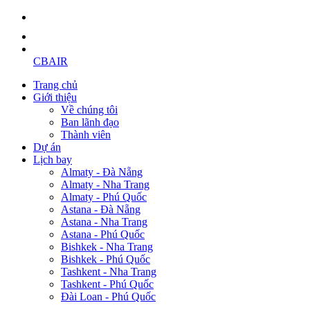
CBAIR
Trang chủ
Giới thiệu
Về chúng tôi
Ban lãnh đạo
Thành viên
Dự án
Lịch bay
Almaty - Đà Nẵng
Almaty - Nha Trang
Almaty - Phú Quốc
Astana - Đà Nẵng
Astana - Nha Trang
Astana - Phú Quốc
Bishkek - Nha Trang
Bishkek - Phú Quốc
Tashkent - Nha Trang
Tashkent - Phú Quốc
Đài Loan - Phú Quốc