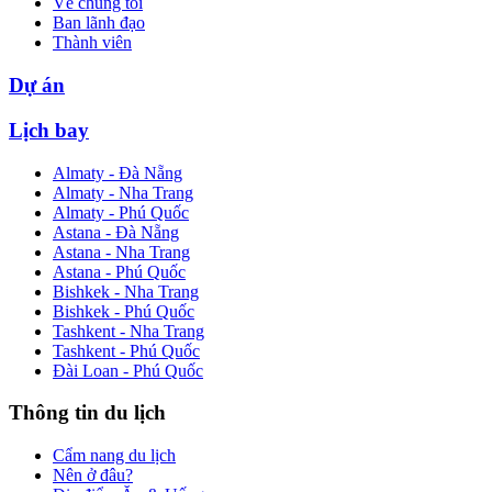
Về chúng tôi
Ban lãnh đạo
Thành viên
Dự án
Lịch bay
Almaty - Đà Nẵng
Almaty - Nha Trang
Almaty - Phú Quốc
Astana - Đà Nẵng
Astana - Nha Trang
Astana - Phú Quốc
Bishkek - Nha Trang
Bishkek - Phú Quốc
Tashkent - Nha Trang
Tashkent - Phú Quốc
Đài Loan - Phú Quốc
Thông tin du lịch
Cẩm nang du lịch
Nên ở đâu?