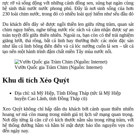
rực rỡ và sống động với những cánh đồng sen, súng bạt ngàn cùng
hệ sinh thái nước nước phong phú. Đây là nơi sinh sống của hơn
230 loài chim nước, trong đó có nhiều loài quý hiếm như sếu đầu đỏ
Du khách đến đây sẽ được ngồi thiền len giữa rừng tràm, quan sát
chim nguy hiểm, nghe tiếng nước róc rách và cảm nhận được sự an
toàn tuyệt đối giữa thiên nhiên. Ngoài ra, bạn còn có thể trải nghiệm
giăng lưới, thả rông, bắt cá linh hay thưởng thức các món đặc sản
như lẩu cá linh bông điên điển và cá lóc nướng cuốn lá sen – tất cả
tạo nên một hành trình đậm chất miền Tây mùa nước nổi.
Vườn Quốc gia Tràm Chim (Nguồn: Internet)
Khu di tích Xẻo Quýt
Địa chỉ: xã Mỹ Hiệp, Tỉnh Đồng Tháp (tức là Mỹ Hiệp
huyện Cao Lãnh, tỉnh Đồng Tháp cũ)
Xeo Quýt không chỉ hấp dẫn du khách bởi cảnh quan thiên nhiên
hoang sơ mà còn mang trong mình giá trị lịch sử mạng quan trọng.
Nơi đây từng là căn cứ có kích thước nằm sâu trong rừng tràm, với
hệ thống đường hầm và hầm bí mật được bảo tồn nguyên vẹn cho
đến ngày nay.