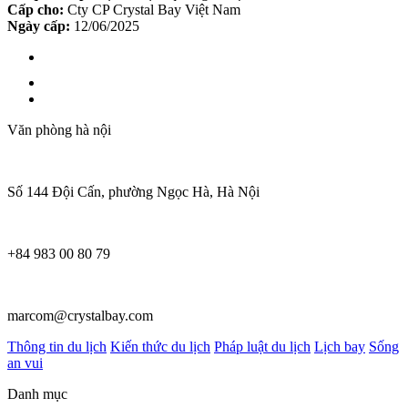
Cấp cho:
Cty CP Crystal Bay Việt Nam
Ngày cấp:
12/06/2025
Văn phòng hà nội
Số 144 Đội Cấn, phường Ngọc Hà, Hà Nội
+84 983 00 80 79
marcom@crystalbay.com
Thông tin du lịch
Kiến thức du lịch
Pháp luật du lịch
Lịch bay
Sống
an vui
Danh mục