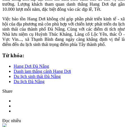
trường. Lượng khách tham quan danh thắng Hang Dơi đạt gần
10.000 lượt mỗi năm, đặc biệt đông vào các dịp lễ, Tết.
Việc bảo tồn Hang Dơi không chỉ góp phần phát triển kinh tế - xã
hội của địa phương mà còn phù hợp với chiến lược phát triển du lịch
sinh thái của thành phố Đà Nẵng. Cùng với các điểm di tích như
Nhà lưu niệm cụ Huỳnh Thúc Kháng, Làng cổ Lộc Yên, thác Ồ -
Vực Vin..., xã Thạnh Bình đang ngày càng khẳng định vị thế là
điểm đến du lịch sinh thái trọng điểm phía Tây thành phố.
Từ khóa:
Hang Dơi Đà Nẵng
Danh lam thắng cảnh Hang Dơi
Du lịch sinh thái Đà Nẵng
Du lịch Đà Nẵng
Share
Đọc nhiều