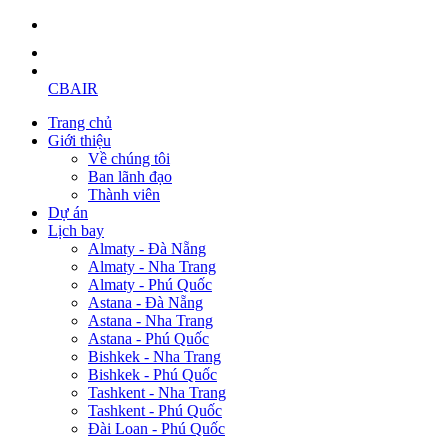
CBAIR
Trang chủ
Giới thiệu
Về chúng tôi
Ban lãnh đạo
Thành viên
Dự án
Lịch bay
Almaty - Đà Nẵng
Almaty - Nha Trang
Almaty - Phú Quốc
Astana - Đà Nẵng
Astana - Nha Trang
Astana - Phú Quốc
Bishkek - Nha Trang
Bishkek - Phú Quốc
Tashkent - Nha Trang
Tashkent - Phú Quốc
Đài Loan - Phú Quốc