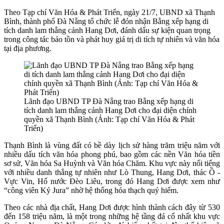
Theo Tạp chí Văn Hóa & Phát Triển, ngày 21/7, UBND xã Thạnh
Bình, thành phố Đà Nẵng tổ chức lễ đón nhận Bằng xếp hạng di
tích danh lam thắng cảnh Hang Dơi, đánh dấu sự kiện quan trọng
trong công tác bảo tồn và phát huy giá trị di tích tự nhiên và văn hóa
tại địa phương.
Lãnh đạo UBND TP Đà Nẵng trao Bằng xếp hạng di
tích danh lam thắng cảnh Hang Dơi cho đại diện chính
quyền xã Thạnh Bình (Ảnh: Tạp chí Văn Hóa & Phát
Triển)
Thạnh Bình là vùng đất có bề dày lịch sử hàng trăm triệu năm với
nhiều dấu tích văn hóa phong phú, bao gồm các nền Văn hóa tiền
sơ sử, Văn hóa Sa Huỳnh và Văn hóa Chăm. Khu vực này nổi tiếng
với nhiều danh thắng tự nhiên như Lò Thung, Hang Dơi, thác Ồ -
Vực Vin, Hố nước Đèo Liêu, trong đó Hang Dơi được xem như
“công viên Kỷ Jura” nhờ hệ thống hóa thạch quý hiếm.
Theo các nhà địa chất, Hang Dơi được hình thành cách đây từ 530
đến 158 triệu năm, là một trong những hệ tầng đá cổ nhất khu vực