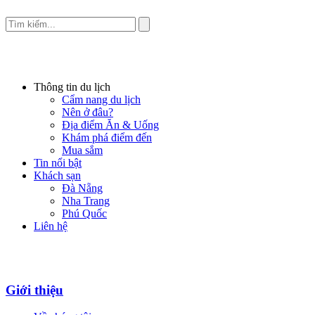
Thông tin du lịch
Cẩm nang du lịch
Nên ở đâu?
Địa điểm Ăn & Uống
Khám phá điểm đến
Mua sắm
Tin nổi bật
Khách sạn
Đà Nẵng
Nha Trang
Phú Quốc
Liên hệ
Giới thiệu