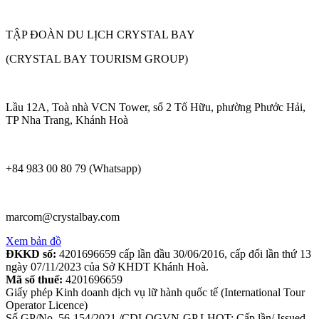
TẬP ĐOÀN DU LỊCH CRYSTAL BAY
(CRYSTAL BAY TOURISM GROUP)
Lầu 12A, Toà nhà VCN Tower, số 2 Tố Hữu, phường Phước Hải,
TP Nha Trang, Khánh Hoà
+84 983 00 80 79 (Whatsapp)
marcom@crystalbay.com
Xem bản đồ
ĐKKD số:
4201696659 cấp lần đầu 30/06/2016, cấp đổi lần thứ 13
ngày 07/11/2023 của Sở KHDT Khánh Hoà.
Mã số thuế:
4201696659
Giấy phép Kinh doanh dịch vụ lữ hành quốc tế (International Tour
Operator Licence)
Số GP/No. 56-154/2021 /CDLQGVN-GP LHQT; Cấp lần/ Issued