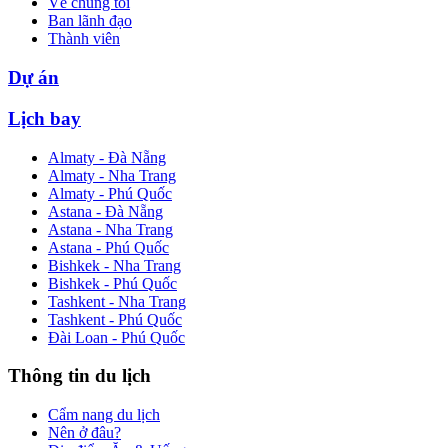
Về chúng tôi
Ban lãnh đạo
Thành viên
Dự án
Lịch bay
Almaty - Đà Nẵng
Almaty - Nha Trang
Almaty - Phú Quốc
Astana - Đà Nẵng
Astana - Nha Trang
Astana - Phú Quốc
Bishkek - Nha Trang
Bishkek - Phú Quốc
Tashkent - Nha Trang
Tashkent - Phú Quốc
Đài Loan - Phú Quốc
Thông tin du lịch
Cẩm nang du lịch
Nên ở đâu?