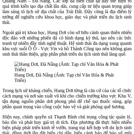
Quảng Nam – Đà Nẵng. Các lớp đá biến chất tại đây thể hiện rõ
quá trình kiến tạo địa chất lâu dài, cung cấp tư liệu quan trọng giúp
làm sáng tỏ lịch sử địa chất của Trái Đất. Đây cũng là địa điểm lý
tưởng để nghiên cứu khoa học, giáo dục và phát triển du lịch sinh
thái.
Ngoài giá trị khoa học, Hang Dơi còn sở hữu cảnh quan thiên nhiên
độc đáo với những phiến đá có hình dạng kỳ thú, tạo nên các bức
tranh tự nhiên đầy tính nghệ thuật. Hệ sinh thái đa dạng xung quanh
khu vực suối Ồ Ồ - Vực Vin và hồ Thành Công tạo nên không gian
sinh thái thân thiện, góp phần phát triển du lịch sinh thái làng quê.
Hang Dơi, Đà Nẵng (Ảnh: Tạp chí Văn Hóa & Phát
Triển)
Trong lịch sử kháng chiến, Hang Dơi từng là căn cứ của các tổ chức
cách mạng và nơi sản xuất vũ khí cho chiến trường khu vực Khu V,
tận dụng nguồn phân dơi phong phú để chế tạo thuốc súng, góp
phần quan trọng vào công cuộc bảo vệ và giải phóng quê hương.
Hiện nay, chính quyền xã Thạnh Bình chú trọng công tác quản lý,
bảo tồn và phát huy giá trị di tích. Địa phương đã thực hiện nhiều
biện pháp phát triển kinh tế vườn, trang trại kết hợp với du lịch sinh
thái, đồng thời lắp đặt biển chỉ dẫn, biển cảnh báo để bảo vệ môi