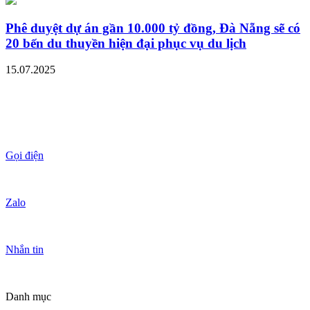
Phê duyệt dự án gần 10.000 tỷ đồng, Đà Nẵng sẽ có
20 bến du thuyền hiện đại phục vụ du lịch
15.07.2025
Gọi điện
Zalo
Nhắn tin
Danh mục