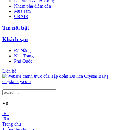
Địa điểm Ăn & Uống
Khám phá điểm đến
Mua sắm
CBAIR
Tin nổi bật
Khách sạn
Đà Nẵng
Nha Trang
Phú Quốc
Liên hệ
Vn
En
Ru
Trang chủ
Thông tin du lịch