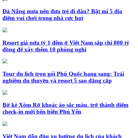
Đà Nẵng mưa nên đưa trẻ đi đâu? Bật mí 5 địa
điểm vui chơi trong nhà cực hot
Resort giá nửa tỷ 1 đêm ở Việt Nam sắp chi 800 tỷ
đồng để xây thêm 10 phòng nghỉ
Tour du lịch trọn gói Phú Quốc hạng sang: Trải
nghiệm du thuyền và resort 5 sao đẳng cấp
Bờ kè Xóm Rớ khoác áo sắc màu, trở thành điểm
check-in mới bên biển Phú Yên
Việt Nam dẫn đầu xu hướng du lịch của khách