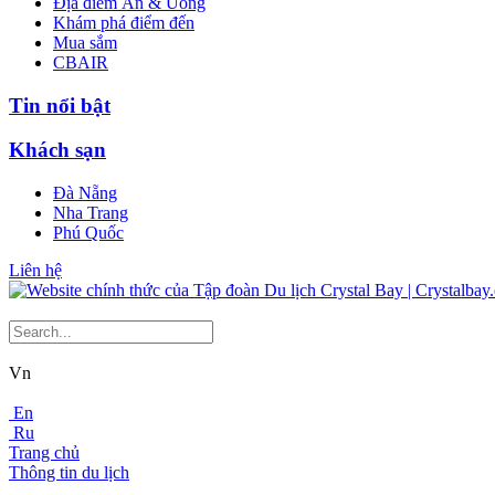
Địa điểm Ăn & Uống
Khám phá điểm đến
Mua sắm
CBAIR
Tin nổi bật
Khách sạn
Đà Nẵng
Nha Trang
Phú Quốc
Liên hệ
Vn
En
Ru
Trang chủ
Thông tin du lịch