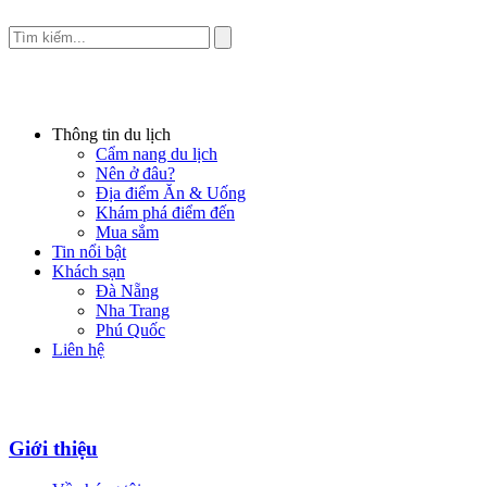
Thông tin du lịch
Cẩm nang du lịch
Nên ở đâu?
Địa điểm Ăn & Uống
Khám phá điểm đến
Mua sắm
Tin nổi bật
Khách sạn
Đà Nẵng
Nha Trang
Phú Quốc
Liên hệ
Giới thiệu