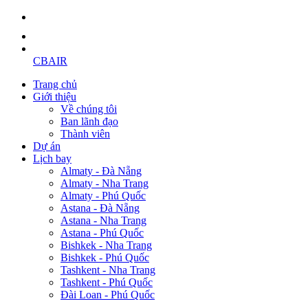
CBAIR
Trang chủ
Giới thiệu
Về chúng tôi
Ban lãnh đạo
Thành viên
Dự án
Lịch bay
Almaty - Đà Nẵng
Almaty - Nha Trang
Almaty - Phú Quốc
Astana - Đà Nẵng
Astana - Nha Trang
Astana - Phú Quốc
Bishkek - Nha Trang
Bishkek - Phú Quốc
Tashkent - Nha Trang
Tashkent - Phú Quốc
Đài Loan - Phú Quốc