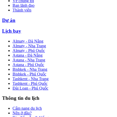
Về chúng tôi
Ban lãnh đạo
Thành viên
Dự án
Lịch bay
Almaty - Đà Nẵng
Almaty - Nha Trang
Almaty - Phú Quốc
Astana - Đà Nẵng
Astana - Nha Trang
Astana - Phú Quốc
Bishkek - Nha Trang
Bishkek - Phú Quốc
Tashkent - Nha Trang
Tashkent - Phú Quốc
Đài Loan - Phú Quốc
Thông tin du lịch
Cẩm nang du lịch
Nên ở đâu?