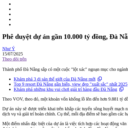
Phê duyệt dự án gần 10.000 tỷ đồng, Đà Nẵn
Như Ý
15/07/2025
Theo dõi trên
Thành phố Đà Nẵng sắp có một cuộc "lột xác" ngoạn mục cho ngành
Khám phá 3 di sản thế giới của Đà Nẵng mới
Top 9 resort Đà Nẵng gần biển, view đẹp "xuất sắc" nhất 2025
Khám phá những khu vui chơi giải trí hàng đầu Đà Nẵng
Theo VOV, theo đó, một khoản vốn khổng lồ lên đến hơn 9.881 tỷ đồn
Dự án này sẽ được triển khai trên khắp các tuyến sông huyết mạch 
dịch vụ và giải trí hoàn chỉnh. Cụ thể, mỗi địa điểm sẽ bao gồm các h
Một điểm nhấn đặc biệt của dự án là việc tích hợp các hoạt động văn