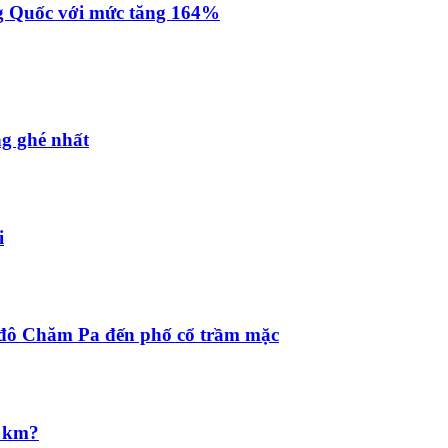
g Quốc với mức tăng 164%
g ghé nhất
i
 đô Chăm Pa đến phố cổ trầm mặc
u km?