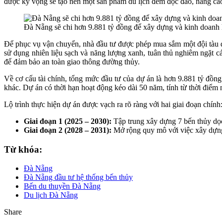
được kỳ vọng sẽ tạo nên một sản phẩm du lịch đêm độc đáo, nâng cao
Đà Nẵng sẽ chi hơn 9.881 tỷ đồng để xây dựng và kinh doanh hệ
Để phục vụ vận chuyển, nhà đầu tư được phép mua sắm một đội tàu du 
sử dụng nhiên liệu sạch và năng lượng xanh, tuân thủ nghiêm ngặt cá
để đảm bảo an toàn giao thông đường thủy.
Về cơ cấu tài chính, tổng mức đầu tư của dự án là hơn 9.881 tỷ đồn
khác. Dự án có thời hạn hoạt động kéo dài 50 năm, tính từ thời điểm 
Lộ trình thực hiện dự án được vạch ra rõ ràng với hai giai đoạn chính
Giai đoạn 1 (2025 – 2030):
Tập trung xây dựng 7 bến thủy dọc
Giai đoạn 2 (2028 – 2031):
Mở rộng quy mô với việc xây dựng
Từ khóa:
Đà Nẵng
Đà Nẵng đầu tư hệ thống bến thủy
Bến du thuyền Đà Nẵng
Du lịch Đà Nẵng
Share