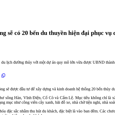
g sẽ có 20 bến du thuyền hiện đại phục vụ 
 du lịch đường thủy với một dự án quy mô lớn vừa được UBND thành 
g sẽ được đầu tư để xây dựng và kinh doanh hệ thống 20 bến thủy du l
như sông Hàn, Vĩnh Điện, Cổ Cò và Cẩm Lệ. Mục tiêu không chỉ là xâ
ạng mục như công viên cây xanh, bãi đỗ xe, nhà chờ tiện nghi, nhà soát 
 hóa đặc sắc nhằm thu hút du khách, đặc biệt là vào ban đêm. Các chươ