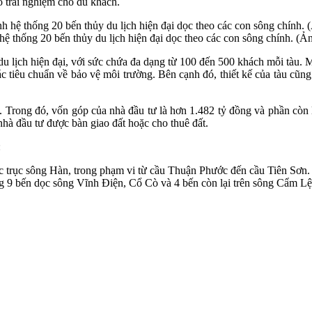
 trải nghiệm cho du khách.
 thống 20 bến thủy du lịch hiện đại dọc theo các con sông chính. (Ảnh
lịch hiện đại, với sức chứa đa dạng từ 100 đến 500 khách mỗi tàu. Một
c tiêu chuẩn về bảo vệ môi trường. Bên cạnh đó, thiết kế của tàu cũn
g. Trong đó, vốn góp của nhà đầu tư là hơn 1.482 tỷ đồng và phần còn
nhà đầu tư được bàn giao đất hoặc cho thuê đất.
:
 trục sông Hàn, trong phạm vi từ cầu Thuận Phước đến cầu Tiên Sơn.
 9 bến dọc sông Vĩnh Điện, Cổ Cò và 4 bến còn lại trên sông Cẩm L