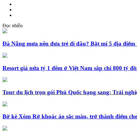
Đọc nhiều
Đà Nẵng mưa nên đưa trẻ đi đâu? Bật mí 5 địa điểm 
Resort giá nửa tỷ 1 đêm ở Việt Nam sắp chi 800 tỷ đ
Tour du lịch trọn gói Phú Quốc hạng sang: Trải nghi
Bờ kè Xóm Rớ khoác áo sắc màu, trở thành điểm che