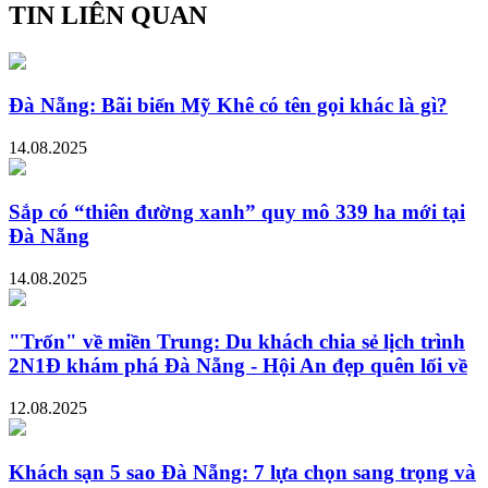
TIN LIÊN QUAN
Đà Nẵng: Bãi biển Mỹ Khê có tên gọi khác là gì?
14.08.2025
Sắp có “thiên đường xanh” quy mô 339 ha mới tại
Đà Nẵng
14.08.2025
"Trốn" về miền Trung: Du khách chia sẻ lịch trình
2N1Đ khám phá Đà Nẵng - Hội An đẹp quên lối về
12.08.2025
Khách sạn 5 sao Đà Nẵng: 7 lựa chọn sang trọng và