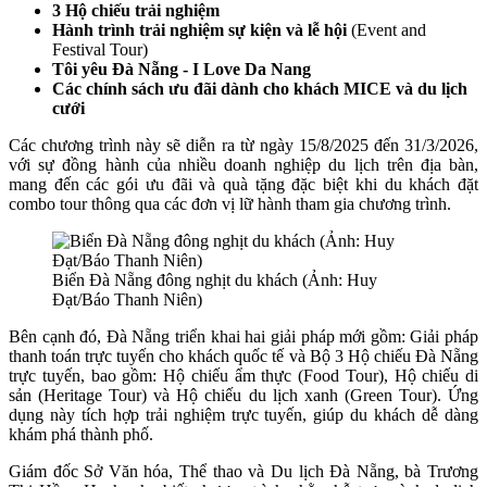
3 Hộ chiếu trải nghiệm
Hành trình trải nghiệm sự kiện và lễ hội
(Event and
Festival Tour)
Tôi yêu Đà Nẵng - I Love Da Nang
Các chính sách ưu đãi dành cho khách MICE và du lịch
cưới
Các chương trình này sẽ diễn ra từ ngày 15/8/2025 đến 31/3/2026,
với sự đồng hành của nhiều doanh nghiệp du lịch trên địa bàn,
mang đến các gói ưu đãi và quà tặng đặc biệt khi du khách đặt
combo tour thông qua các đơn vị lữ hành tham gia chương trình.
Biển Đà Nẵng đông nghịt du khách (Ảnh: Huy
Đạt/Báo Thanh Niên)
Bên cạnh đó, Đà Nẵng triển khai hai giải pháp mới gồm: Giải pháp
thanh toán trực tuyến cho khách quốc tế và Bộ 3 Hộ chiếu Đà Nẵng
trực tuyến, bao gồm: Hộ chiếu ẩm thực (Food Tour), Hộ chiếu di
sản (Heritage Tour) và Hộ chiếu du lịch xanh (Green Tour). Ứng
dụng này tích hợp trải nghiệm trực tuyến, giúp du khách dễ dàng
khám phá thành phố.
Giám đốc Sở Văn hóa, Thể thao và Du lịch Đà Nẵng, bà Trương