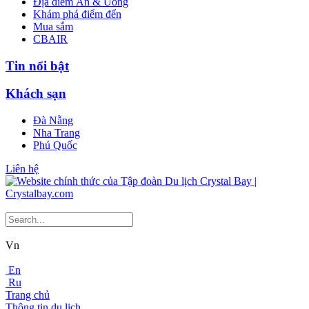
Địa điểm Ăn & Uống
Khám phá điểm đến
Mua sắm
CBAIR
Tin nổi bật
Khách sạn
Đà Nẵng
Nha Trang
Phú Quốc
Liên hệ
Vn
En
Ru
Trang chủ
Thông tin du lịch