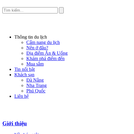
Thông tin du lịch
Cẩm nang du lịch
Nên ở đâu?
Địa điểm Ăn & Uống
Khám phá điểm đến
Mua sắm
Tin nổi bật
Khách sạn
Đà Nẵng
Nha Trang
Phú Quốc
Liên hệ
Giới thiệu