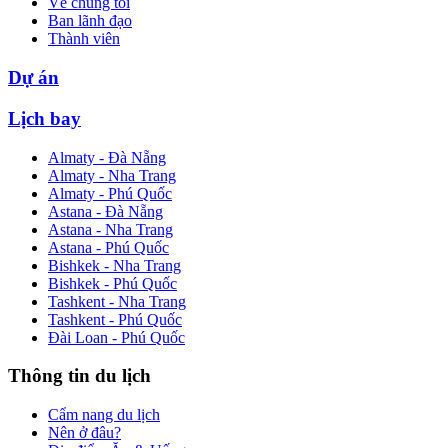
Về chúng tôi
Ban lãnh đạo
Thành viên
Dự án
Lịch bay
Almaty - Đà Nẵng
Almaty - Nha Trang
Almaty - Phú Quốc
Astana - Đà Nẵng
Astana - Nha Trang
Astana - Phú Quốc
Bishkek - Nha Trang
Bishkek - Phú Quốc
Tashkent - Nha Trang
Tashkent - Phú Quốc
Đài Loan - Phú Quốc
Thông tin du lịch
Cẩm nang du lịch
Nên ở đâu?