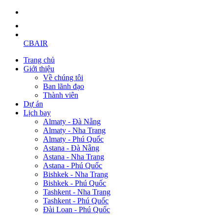
CBAIR
Trang chủ
Giới thiệu
Về chúng tôi
Ban lãnh đạo
Thành viên
Dự án
Lịch bay
Almaty - Đà Nẵng
Almaty - Nha Trang
Almaty - Phú Quốc
Astana - Đà Nẵng
Astana - Nha Trang
Astana - Phú Quốc
Bishkek - Nha Trang
Bishkek - Phú Quốc
Tashkent - Nha Trang
Tashkent - Phú Quốc
Đài Loan - Phú Quốc