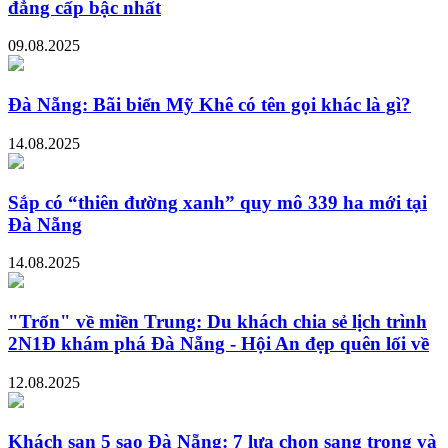
đẳng cấp bậc nhất
09.08.2025
Đà Nẵng: Bãi biển Mỹ Khê có tên gọi khác là gì?
14.08.2025
Sắp có “thiên đường xanh” quy mô 339 ha mới tại
Đà Nẵng
14.08.2025
"Trốn" về miền Trung: Du khách chia sẻ lịch trình
2N1Đ khám phá Đà Nẵng - Hội An đẹp quên lối về
12.08.2025
Khách sạn 5 sao Đà Nẵng: 7 lựa chọn sang trọng và