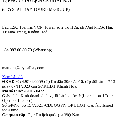
TẬP ĐOÀN DU LỊCH CRYSTAL BAY
(CRYSTAL BAY TOURISM GROUP)
Lầu 12A, Toà nhà VCN Tower, số 2 Tố Hữu, phường Phước Hải,
TP Nha Trang, Khánh Hoà
+84 983 00 80 79 (Whatsapp)
marcom@crystalbay.com
Xem bản đồ
ĐKKD số:
4201696659 cấp lần đầu 30/06/2016, cấp đổi lần thứ 13
ngày 07/11/2023 của Sở KHDT Khánh Hoà.
Mã số thuế:
4201696659
Giấy phép Kinh doanh dịch vụ lữ hành quốc tế (International Tour
Operator Licence)
Số GP/No. 56-154/2021 /CDLQGVN-GP LHQT; Cấp lần/ Issued
for 4 time
Cơ quan cấp:
Cục Du lịch quốc gia Việt Nam