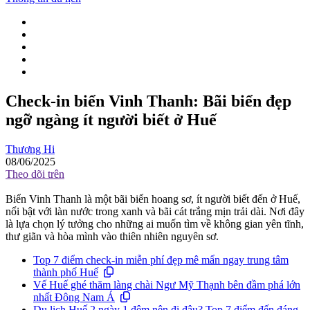
Check-in biển Vinh Thanh: Bãi biển đẹp
ngỡ ngàng ít người biết ở Huế
Thương Hi
08/06/2025
Theo dõi trên
Biển Vinh Thanh là một bãi biển hoang sơ, ít người biết đến ở Huế,
nổi bật với làn nước trong xanh và bãi cát trắng mịn trải dài. Nơi đây
là lựa chọn lý tưởng cho những ai muốn tìm về không gian yên tĩnh,
thư giãn và hòa mình vào thiên nhiên nguyên sơ.
Top 7 điểm check-in miễn phí đẹp mê mẩn ngay trung tâm
thành phố Huế
Vế Huế ghé thăm làng chài Ngư Mỹ Thạnh bên đầm phá lớn
nhất Đông Nam Á
Du lịch Huế 2 ngày 1 đêm nên đi đâu? Top 7 điểm đến đáng