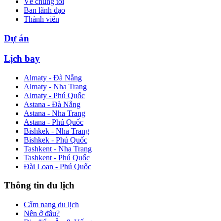
Về chúng tôi
Ban lãnh đạo
Thành viên
Dự án
Lịch bay
Almaty - Đà Nẵng
Almaty - Nha Trang
Almaty - Phú Quốc
Astana - Đà Nẵng
Astana - Nha Trang
Astana - Phú Quốc
Bishkek - Nha Trang
Bishkek - Phú Quốc
Tashkent - Nha Trang
Tashkent - Phú Quốc
Đài Loan - Phú Quốc
Thông tin du lịch
Cẩm nang du lịch
Nên ở đâu?