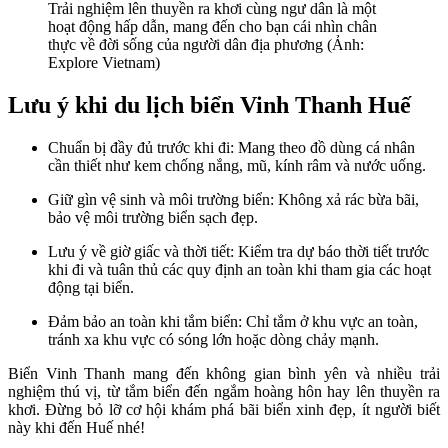
Trải nghiệm lên thuyền ra khơi cùng ngư dân là một
hoạt động hấp dẫn, mang đến cho bạn cái nhìn chân
thực về đời sống của người dân địa phương (Ảnh:
Explore Vietnam)
Lưu ý khi du lịch biển Vinh Thanh Huế
Chuẩn bị đầy đủ trước khi đi: Mang theo đồ dùng cá nhân
cần thiết như kem chống nắng, mũ, kính râm và nước uống.
Giữ gìn vệ sinh và môi trường biển: Không xả rác bừa bãi,
bảo vệ môi trường biển sạch đẹp.
Lưu ý về giờ giấc và thời tiết: Kiểm tra dự báo thời tiết trước
khi đi và tuân thủ các quy định an toàn khi tham gia các hoạt
động tại biển.
Đảm bảo an toàn khi tắm biển: Chỉ tắm ở khu vực an toàn,
tránh xa khu vực có sóng lớn hoặc dòng chảy mạnh.
Biển Vinh Thanh mang đến không gian bình yên và nhiều trải
nghiệm thú vị, từ tắm biển đến ngắm hoàng hôn hay lên thuyền ra
khơi. Đừng bỏ lỡ cơ hội khám phá bãi biển xinh đẹp, ít người biết
này khi đến Huế nhé!