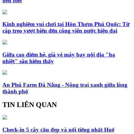
nên biết
Kinh nghiệm vui chơi tại Hòn Thơm Phú Quốc: Từ
cáp treo vượt biển đến công viên nước hiện đại
Giữa cao điểm hè, giá vé máy bay nội địa "hạ
nhiệt" sâu hiếm thấy
An Phú Farm Đà Nẵng - Nông trại xanh giữa lòng
thành phố
TIN LIÊN QUAN
Check-in 5 cây cầu đẹp và nổi tiếng nhất Huế