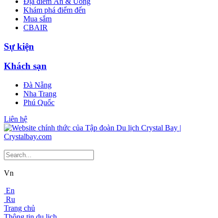
Địa điểm Ăn & Uống
Khám phá điểm đến
Mua sắm
CBAIR
Sự kiện
Khách sạn
Đà Nẵng
Nha Trang
Phú Quốc
Liên hệ
Vn
En
Ru
Trang chủ
Thông tin du lịch