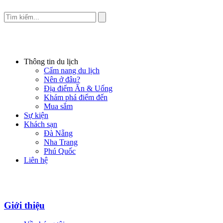
Thông tin du lịch
Cẩm nang du lịch
Nên ở đâu?
Địa điểm Ăn & Uống
Khám phá điểm đến
Mua sắm
Sự kiện
Khách sạn
Đà Nẵng
Nha Trang
Phú Quốc
Liên hệ
Giới thiệu