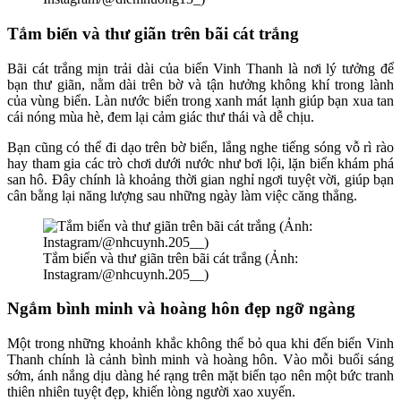
Tắm biển và thư giãn trên bãi cát trắng
Bãi cát trắng mịn trải dài của biển Vinh Thanh là nơi lý tưởng để
bạn thư giãn, nằm dài trên bờ và tận hưởng không khí trong lành
của vùng biển. Làn nước biển trong xanh mát lạnh giúp bạn xua tan
cái nóng mùa hè, đem lại cảm giác thư thái và dễ chịu.
Bạn cũng có thể đi dạo trên bờ biển, lắng nghe tiếng sóng vỗ rì rào
hay tham gia các trò chơi dưới nước như bơi lội, lặn biển khám phá
san hô. Đây chính là khoảng thời gian nghỉ ngơi tuyệt vời, giúp bạn
cân bằng lại năng lượng sau những ngày làm việc căng thẳng.
Tắm biển và thư giãn trên bãi cát trắng (Ảnh:
Instagram/@nhcuynh.205__)
Ngắm bình minh và hoàng hôn đẹp ngỡ ngàng
Một trong những khoảnh khắc không thể bỏ qua khi đến biển Vinh
Thanh chính là cảnh bình minh và hoàng hôn. Vào mỗi buổi sáng
sớm, ánh nắng dịu dàng hé rạng trên mặt biển tạo nên một bức tranh
thiên nhiên tuyệt đẹp, khiến lòng người xao xuyến.