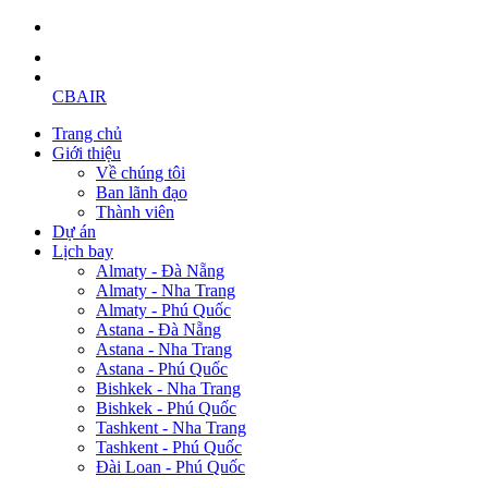
CBAIR
Trang chủ
Giới thiệu
Về chúng tôi
Ban lãnh đạo
Thành viên
Dự án
Lịch bay
Almaty - Đà Nẵng
Almaty - Nha Trang
Almaty - Phú Quốc
Astana - Đà Nẵng
Astana - Nha Trang
Astana - Phú Quốc
Bishkek - Nha Trang
Bishkek - Phú Quốc
Tashkent - Nha Trang
Tashkent - Phú Quốc
Đài Loan - Phú Quốc