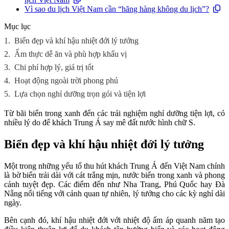
Vì sao du lịch Việt Nam cần “hãng hàng không du lịch”?
Mục lục
1.
Biển đẹp và khí hậu nhiệt đới lý tưởng
2.
Ẩm thực dễ ăn và phù hợp khẩu vị
3.
Chi phí hợp lý, giá trị tốt
4.
Hoạt động ngoài trời phong phú
5.
Lựa chọn nghỉ dưỡng trọn gói và tiện lợi
Từ bãi biển trong xanh đến các trải nghiệm nghỉ dưỡng tiện lợi, có
nhiều lý do để khách Trung Á say mê đất nước hình chữ S.
Biển đẹp và khí hậu nhiệt đới lý tưởng
Một trong những yếu tố thu hút khách Trung Á đến Việt Nam chính
là bờ biển trải dài với cát trắng mịn, nước biển trong xanh và phong
cảnh tuyệt đẹp. Các điểm đến như Nha Trang, Phú Quốc hay Đà
Nẵng nổi tiếng với cảnh quan tự nhiên, lý tưởng cho các kỳ nghỉ dài
ngày.
Bên cạnh đó, khí hậu nhiệt đới với nhiệt độ ấm áp quanh năm tạo