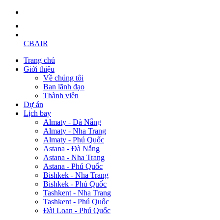
CBAIR
Trang chủ
Giới thiệu
Về chúng tôi
Ban lãnh đạo
Thành viên
Dự án
Lịch bay
Almaty - Đà Nẵng
Almaty - Nha Trang
Almaty - Phú Quốc
Astana - Đà Nẵng
Astana - Nha Trang
Astana - Phú Quốc
Bishkek - Nha Trang
Bishkek - Phú Quốc
Tashkent - Nha Trang
Tashkent - Phú Quốc
Đài Loan - Phú Quốc