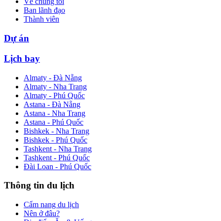
Về chúng tôi
Ban lãnh đạo
Thành viên
Dự án
Lịch bay
Almaty - Đà Nẵng
Almaty - Nha Trang
Almaty - Phú Quốc
Astana - Đà Nẵng
Astana - Nha Trang
Astana - Phú Quốc
Bishkek - Nha Trang
Bishkek - Phú Quốc
Tashkent - Nha Trang
Tashkent - Phú Quốc
Đài Loan - Phú Quốc
Thông tin du lịch
Cẩm nang du lịch
Nên ở đâu?