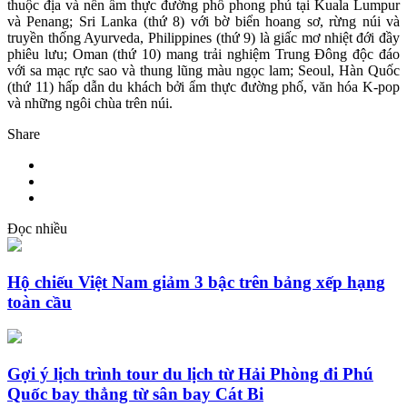
thuộc địa và nền ẩm thực đường phố phong phú tại Kuala Lumpur
và Penang; Sri Lanka (thứ 8) với bờ biển hoang sơ, rừng núi và
truyền thống Ayurveda, Philippines (thứ 9) là giấc mơ nhiệt đới đầy
phiêu lưu; Oman (thứ 10) mang trải nghiệm Trung Đông độc đáo
với sa mạc rực sao và thung lũng màu ngọc lam; Seoul, Hàn Quốc
(thứ 11) hấp dẫn du khách bởi ẩm thực đường phố, văn hóa K-pop
và những ngôi chùa trên núi.
Share
Đọc nhiều
Hộ chiếu Việt Nam giảm 3 bậc trên bảng xếp hạng
toàn cầu
Gợi ý lịch trình tour du lịch từ Hải Phòng đi Phú
Quốc bay thẳng từ sân bay Cát Bi