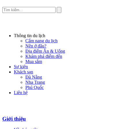
Thông tin du lịch
Cẩm nang du lịch
Nên ở đâu?
Địa điểm Ăn & Uống
Khám phá điểm đến
Mua sắm
Sự kiện
Khách sạn
Đà Nẵng
Nha Trang
Phú Quốc
Liên hệ
Giới thiệu