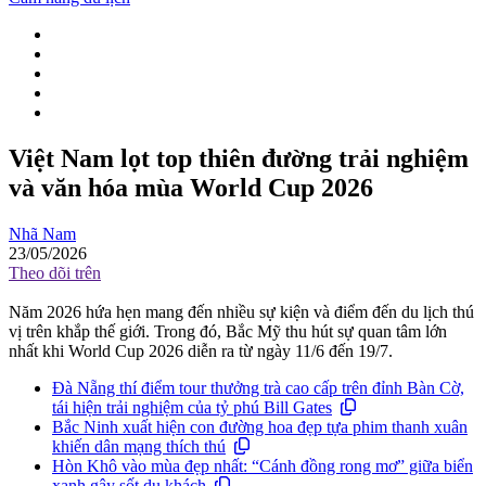
Việt Nam lọt top thiên đường trải nghiệm
và văn hóa mùa World Cup 2026
Nhã Nam
23/05/2026
Theo dõi trên
Năm 2026 hứa hẹn mang đến nhiều sự kiện và điểm đến du lịch thú
vị trên khắp thế giới. Trong đó, Bắc Mỹ thu hút sự quan tâm lớn
nhất khi World Cup 2026 diễn ra từ ngày 11/6 đến 19/7.
Đà Nẵng thí điểm tour thưởng trà cao cấp trên đỉnh Bàn Cờ,
tái hiện trải nghiệm của tỷ phú Bill Gates
Bắc Ninh xuất hiện con đường hoa đẹp tựa phim thanh xuân
khiến dân mạng thích thú
Hòn Khô vào mùa đẹp nhất: “Cánh đồng rong mơ” giữa biển
xanh gây sốt du khách