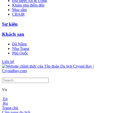
Địa điểm Ăn & Uống
Khám phá điểm đến
Mua sắm
CBAIR
Sự kiện
Khách sạn
Đà Nẵng
Nha Trang
Phú Quốc
Liên hệ
Vn
En
Ru
Trang chủ
Cẩm nang du lịch