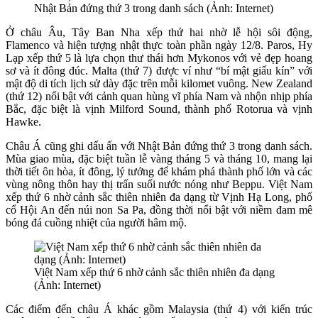
Nhật Bản đứng thứ 3 trong danh sách (Ảnh: Internet)
Ở châu Âu, Tây Ban Nha xếp thứ hai nhờ lễ hội sôi động,
Flamenco và hiện tượng nhật thực toàn phần ngày 12/8. Paros, Hy
Lạp xếp thứ 5 là lựa chọn thư thái hơn Mykonos với vẻ đẹp hoang
sơ và ít đông đúc. Malta (thứ 7) được ví như “bí mật giấu kín” với
mật độ di tích lịch sử dày đặc trên mỗi kilomet vuông. New Zealand
(thứ 12) nổi bật với cảnh quan hùng vĩ phía Nam và nhộn nhịp phía
Bắc, đặc biệt là vịnh Milford Sound, thành phố Rotorua và vịnh
Hawke.
Châu Á cũng ghi dấu ấn với Nhật Bản đứng thứ 3 trong danh sách.
Mùa giao mùa, đặc biệt tuần lễ vàng tháng 5 và tháng 10, mang lại
thời tiết ôn hòa, ít đông, lý tưởng để khám phá thành phố lớn và các
vùng nông thôn hay thị trấn suối nước nóng như Beppu. Việt Nam
xếp thứ 6 nhờ cảnh sắc thiên nhiên đa dạng từ Vịnh Hạ Long, phố
cổ Hội An đến núi non Sa Pa, đồng thời nổi bật với niềm đam mê
bóng đá cuồng nhiệt của người hâm mộ.
Việt Nam xếp thứ 6 nhờ cảnh sắc thiên nhiên đa dạng
(Ảnh: Internet)
Các điểm đến châu Á khác gồm Malaysia (thứ 4) với kiến trúc