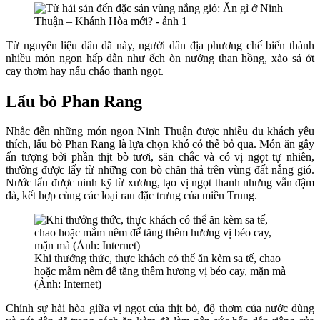
Từ nguyên liệu dân dã này, người dân địa phương chế biến thành
nhiều món ngon hấp dẫn như ếch òn nướng than hồng, xào sả ớt
cay thơm hay nấu cháo thanh ngọt.
Lẩu bò Phan Rang
Nhắc đến những món ngon Ninh Thuận được nhiều du khách yêu
thích, lẩu bò Phan Rang là lựa chọn khó có thể bỏ qua. Món ăn gây
ấn tượng bởi phần thịt bò tươi, săn chắc và có vị ngọt tự nhiên,
thường được lấy từ những con bò chăn thả trên vùng đất nắng gió.
Nước lẩu được ninh kỹ từ xương, tạo vị ngọt thanh nhưng vẫn đậm
đà, kết hợp cùng các loại rau đặc trưng của miền Trung.
Khi thưởng thức, thực khách có thể ăn kèm sa tế, chao
hoặc mắm nêm để tăng thêm hương vị béo cay, mặn mà
(Ảnh: Internet)
Chính sự hài hòa giữa vị ngọt của thịt bò, độ thơm của nước dùng