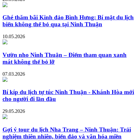
Ghé thăm bãi Kinh đảo Bình Hưng: Bí mật du lịch
biển không thể bỏ qua tại Ninh Thuận
10.05.2026
Vườn nho Ninh Thuận – Điểm tham quan xanh
mát không thể bỏ lỡ
07.03.2026
Bí kíp du lịch tự túc Ninh Thuận - Khánh Hòa mới
cho người đi lần đầu
29.05.2026
Gợi ý tour du lịch Nha Trang – Ninh Thuận: Trải
nghiệm thiên nhiên, biển đảo và văn hóa miền