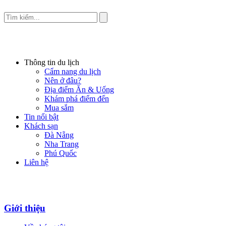
Thông tin du lịch
Cẩm nang du lịch
Nên ở đâu?
Địa điểm Ăn & Uống
Khám phá điểm đến
Mua sắm
Tin nổi bật
Khách sạn
Đà Nẵng
Nha Trang
Phú Quốc
Liên hệ
Giới thiệu