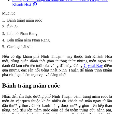
Khánh Hoà
Mục lục
1.
Bánh tráng mắm ruốc
2.
Ếch òn
3.
Lẩu bò Phan Rang
4.
Bún mắm nêm Phan Rang
5.
Các loại hải sản
Nếu có dịp khám phá Ninh Thuận – nay thuộc tỉnh Khánh Hòa
mới, đừng quên dành thời gian thưởng thức những món ngon trứ
danh đã làm nên tên tuổi của vùng đất này. Cùng
Crystal Bay
điểm
qua những đặc sản nổi tiếng nhất Ninh Thuận để hành trình khám
phá của bạn thêm trọn vẹn và đáng nhớ.
Bánh tráng mắm ruốc
Nhắc đến ẩm thực đường phố Ninh Thuận, bánh tráng mắm ruốc là
món ăn vặt quen thuộc khiến nhiều du khách mê mẩn ngay từ lần
đầu thưởng thức. Chiếc bánh tráng được nướng giòn trên bếp than
hồng, phủ đều lớp mắm ruốc đậm đà rồi thêm trứng cút, hành phi,