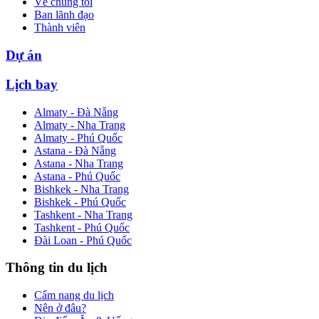
Về chúng tôi
Ban lãnh đạo
Thành viên
Dự án
Lịch bay
Almaty - Đà Nẵng
Almaty - Nha Trang
Almaty - Phú Quốc
Astana - Đà Nẵng
Astana - Nha Trang
Astana - Phú Quốc
Bishkek - Nha Trang
Bishkek - Phú Quốc
Tashkent - Nha Trang
Tashkent - Phú Quốc
Đài Loan - Phú Quốc
Thông tin du lịch
Cẩm nang du lịch
Nên ở đâu?