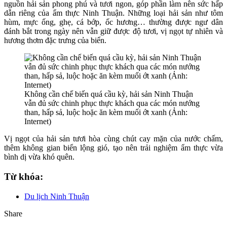
nguồn hải sản phong phú và tươi ngon, góp phần làm nên sức hấp
dẫn riêng của ẩm thực Ninh Thuận. Những loại hải sản như tôm
hùm, mực ống, ghẹ, cá bớp, ốc hương… thường được ngư dân
đánh bắt trong ngày nên vẫn giữ được độ tươi, vị ngọt tự nhiên và
hương thơm đặc trưng của biển.
Không cần chế biến quá cầu kỳ, hải sản Ninh Thuận
vẫn đủ sức chinh phục thực khách qua các món nướng
than, hấp sả, luộc hoặc ăn kèm muối ớt xanh (Ảnh:
Internet)
Vị ngọt của hải sản tươi hòa cùng chút cay mặn của nước chấm,
thêm không gian biển lộng gió, tạo nên trải nghiệm ẩm thực vừa
bình dị vừa khó quên.
Từ khóa:
Du lịch Ninh Thuận
Share