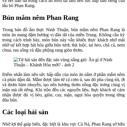
và nét dân dã trong cách ăn kèm đã làm nên sức hấp dẫn riêng của
lẩu bò Phan Rang.
Bún mắm nêm Phan Rang
Trong bản đồ ẩm thực Ninh Thuận, bún mắm nêm Phan Rang là
món ăn mang đậm hương vị dân dã của miền Trung. Không cầu kỳ
trong cách trình bày, món bún này vẫn khiến thực khách nhớ mãi
nhờ sự kết hợp hài hòa giữa bún tươi, thịt luộc, tai heo, chả cá, nem
chua, rau sống và đậu phộng rang giòn thơm.
Điểm nhấn làm nên sức hấp dẫn của món ăn nằm ở phần mắm nêm
cà pháo đậm đà. Mắm được làm từ cá cơm ủ, sau đó pha cùng tỏi, ớt
và thơm băm nhuyễn, tạo nên hương thơm nồng đặc trưng cùng vị
mặn mà rất riêng. Khi trộn đều các nguyên liệu, thực khách sẽ cảm
nhận được đủ vị béo, giòn, cay, mặn, ngọt hòa quyện trong từng
đũa bún.
Các loại hải sản
Nhờ lợi thế giáp biển, đặc biệt là khu vực Cà Ná, Phan Rang sở hữu