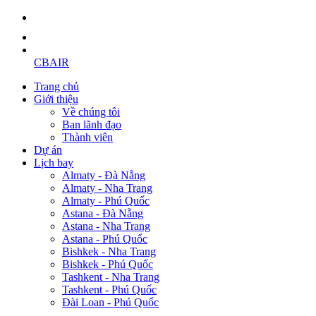
CBAIR
Trang chủ
Giới thiệu
Về chúng tôi
Ban lãnh đạo
Thành viên
Dự án
Lịch bay
Almaty - Đà Nẵng
Almaty - Nha Trang
Almaty - Phú Quốc
Astana - Đà Nẵng
Astana - Nha Trang
Astana - Phú Quốc
Bishkek - Nha Trang
Bishkek - Phú Quốc
Tashkent - Nha Trang
Tashkent - Phú Quốc
Đài Loan - Phú Quốc