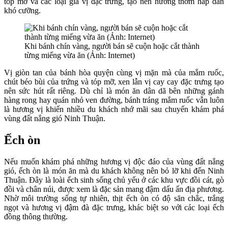
tóp mỡ và các loại gia vị đặc trưng, tạo nên hương thơm hấp dẫn
khó cưỡng.
Khi bánh chín vàng, người bán sẽ cuộn hoặc cắt thành
từng miếng vừa ăn (Ảnh: Internet)
Vị giòn tan của bánh hòa quyện cùng vị mặn mà của mắm ruốc,
chút béo bùi của trứng và tóp mỡ, xen lẫn vị cay cay đặc trưng tạo
nên sức hút rất riêng. Dù chỉ là món ăn dân dã bên những gánh
hàng rong hay quán nhỏ ven đường, bánh tráng mắm ruốc vẫn luôn
là hương vị khiến nhiều du khách nhớ mãi sau chuyến khám phá
vùng đất nắng gió Ninh Thuận.
Ếch òn
Nếu muốn khám phá những hương vị độc đáo của vùng đất nắng
gió, ếch òn là món ăn mà du khách không nên bỏ lỡ khi đến Ninh
Thuận. Đây là loài ếch sinh sống chủ yếu ở các khu vực đồi cát, gò
đồi và chân núi, được xem là đặc sản mang đậm dấu ấn địa phương.
Nhờ môi trường sống tự nhiên, thịt ếch òn có độ săn chắc, trắng
ngọt và hương vị đậm đà đặc trưng, khác biệt so với các loại ếch
đồng thông thường.