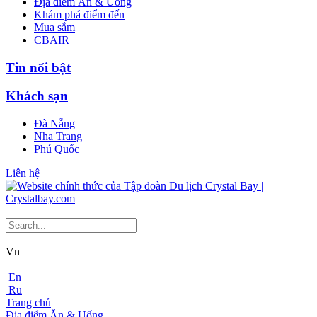
Địa điểm Ăn & Uống
Khám phá điểm đến
Mua sắm
CBAIR
Tin nổi bật
Khách sạn
Đà Nẵng
Nha Trang
Phú Quốc
Liên hệ
Vn
En
Ru
Trang chủ
Địa điểm Ăn & Uống