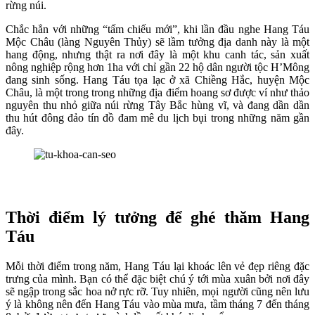
rừng núi.
Chắc hẳn với những “tấm chiếu mới”, khi lần đầu nghe Hang Táu
Mộc Châu (làng Nguyên Thủy) sẽ lầm tưởng địa danh này là một
hang động, nhưng thật ra nơi đây là một khu canh tác, sản xuất
nông nghiệp rộng hơn 1ha với chỉ gần 22 hộ dân người tộc H’Mông
đang sinh sống. Hang Táu tọa lạc ở xã Chiềng Hắc, huyện Mộc
Châu, là một trong trong những địa điểm hoang sơ được ví như thảo
nguyên thu nhỏ giữa núi rừng Tây Bắc hùng vĩ, và đang dần dần
thu hút đông đảo tín đồ đam mê du lịch bụi trong những năm gần
đây.
Thời điểm lý tưởng để ghé thăm Hang
Táu
Mỗi thời điểm trong năm, Hang Táu lại khoác lên vẻ đẹp riêng đặc
trưng của mình. Bạn có thể đặc biệt chú ý tới mùa xuân bởi nơi đây
sẽ ngập trong sắc hoa nở rực rỡ. Tuy nhiên, mọi người cũng nên lưu
ý là không nên đến Hang Táu vào mùa mưa, tầm tháng 7 đến tháng