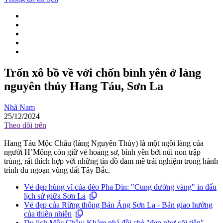
Trốn xô bồ về với chốn bình yên ở làng
nguyên thủy Hang Táu, Sơn La
Nhã Nam
25/12/2024
Theo dõi trên
Hang Táu Mộc Châu (làng Nguyên Thủy) là một ngôi làng của
người H’Mông còn giữ vẻ hoang sơ, bình yên bởi núi non trập
trùng, rất thích hợp với những tín đồ đam mê trải nghiệm trong hành
trình du ngoạn vùng đất Tây Bắc.
Vẻ đẹp hùng vĩ của đèo Pha Đin: "Cung đường vàng" in dấu
lịch sử giữa Sơn La
Vẻ đẹp của Rừng thông Bản Áng Sơn La - Bản giao hưởng
của thiên nhiên
Du lịch Mộc Châu: Khám phá đồi chè "đẹp như cõi tiên"