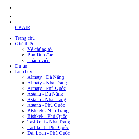
CBAIR
Trang chủ
Giới thiệu
Về chúng tôi
Ban lãnh đạo
Thành viên
Dự án
Lịch bay
Almaty - Đà Nẵng
Almaty - Nha Trang
Almaty - Phú Quốc
Astana - Đà Nẵng
Astana - Nha Trang
Astana - Phú Quốc
Bishkek - Nha Trang
Bishkek - Phú Quốc
Tashkent - Nha Trang
Tashkent - Phú Quốc
Đài Loan - Phú Quốc