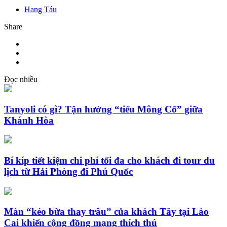
Hang Táu
Share
Đọc nhiều
Tanyoli có gì? Tận hưởng “tiểu Mông Cổ” giữa
Khánh Hòa
Bí kíp tiết kiệm chi phí tối đa cho khách đi tour du
lịch từ Hải Phòng đi Phú Quốc
Màn “kéo bừa thay trâu” của khách Tây tại Lào
Cai khiến cộng đồng mạng thích thú