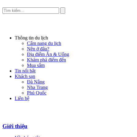
Thông tin du lịch
Cẩm nang du lịch
Nên ở đâu?
Địa điểm Ăn & Uống
Khám phá điểm đến
Mua sắm
Tin nổi bật
Khách sạn
Đà Nẵng
Nha Trang
Phú Quốc
Liên hệ
Giới thiệu