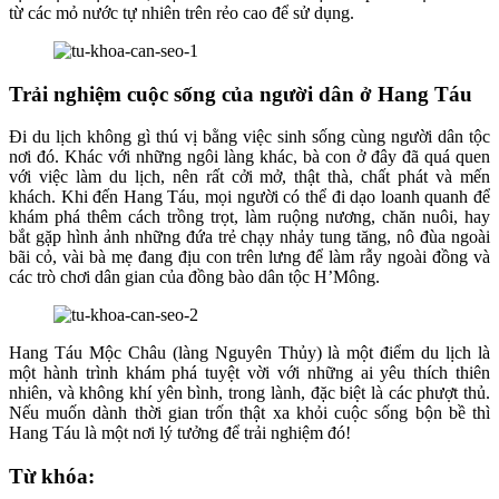
từ các mỏ nước tự nhiên trên rẻo cao để sử dụng.
Trải nghiệm cuộc sống của người dân ở Hang Táu
Đi du lịch không gì thú vị bằng việc sinh sống cùng người dân tộc
nơi đó. Khác với những ngôi làng khác, bà con ở đây đã quá quen
với việc làm du lịch, nên rất cởi mở, thật thà, chất phát và mến
khách. Khi đến Hang Táu, mọi người có thể đi dạo loanh quanh để
khám phá thêm cách trồng trọt, làm ruộng nương, chăn nuôi, hay
bắt gặp hình ảnh những đứa trẻ chạy nhảy tung tăng, nô đùa ngoài
bãi cỏ, vài bà mẹ đang địu con trên lưng để làm rẫy ngoài đồng và
các trò chơi dân gian của đồng bào dân tộc H’Mông.
Hang Táu Mộc Châu (làng Nguyên Thủy) là một điểm du lịch là
một hành trình khám phá tuyệt vời với những ai yêu thích thiên
nhiên, và không khí yên bình, trong lành, đặc biệt là các phượt thủ.
Nếu muốn dành thời gian trốn thật xa khỏi cuộc sống bộn bề thì
Hang Táu là một nơi lý tưởng để trải nghiệm đó!
Từ khóa: