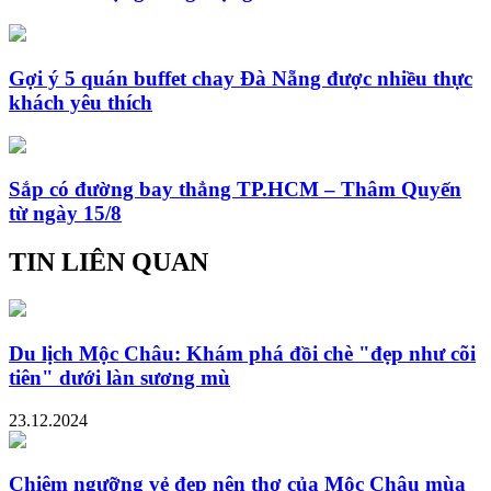
Gợi ý 5 quán buffet chay Đà Nẵng được nhiều thực
khách yêu thích
Sắp có đường bay thẳng TP.HCM – Thâm Quyến
từ ngày 15/8
TIN LIÊN QUAN
Du lịch Mộc Châu: Khám phá đồi chè "đẹp như cõi
tiên" dưới làn sương mù
23.12.2024
Chiêm ngưỡng vẻ đẹp nên thơ của Mộc Châu mùa