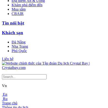
Địa điểm Ăn & Uống
Khám phá điểm đến
Mua sắm
CBAIR
Tin nổi bật
Khách sạn
Đà Nẵng
Nha Trang
Phú Quốc
Liên hệ
Vn
En
Ru
Trang chủ
Thông tin du lịch