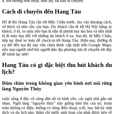
8, bởi đường trơn trượt, sình lầy, rất khó di chuyển.
Cách di chuyển đến Hang Táu
Để đi lên Hang Táu cần tới Mộc Châu trước, tùy vào khoảng cách,
sở thích và nhu cầu của bạn. Du khách cần đi tới Hà Nội bằng xe
khách, ô tô, xe máy nếu bạn là dân đi phượt hay tàu hỏa và tiện nhất
là đi máy bay đối với những du khách ở xa. Sau đó, từ Mộc Châu,
tiếp tục thuê xe máy để check-in tới Hang Táu. Hiện nay, đường đi
cụ thể đến tọa độ này vẫn chưa được cập nhật trên Google Maps,
nên mọi người nhớ hỏi người dân địa phương khi di chuyển tới đây
để tránh lạc nhé!
Hang Táu có gì đặc biệt thu hút khách du
lịch?
Đắm chìm trong không gian yên bình nơi núi rừng
làng Nguyên Thủy
cuộc sống ở đây vô cùng dân dã và bình yên, các ngôi nhà gần sát
nhau. Ngôi làng “nguyên thủy” này giống như tên của nó, hoàn
toàn không có điện, không có sóng điện thoại, wifi, hay bất kỳ một
dịch vụ du lịch nào, thậm chí nước sinh hoạt còn phải được kéo về