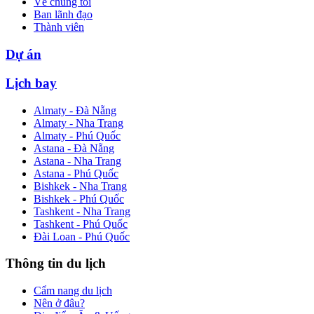
Về chúng tôi
Ban lãnh đạo
Thành viên
Dự án
Lịch bay
Almaty - Đà Nẵng
Almaty - Nha Trang
Almaty - Phú Quốc
Astana - Đà Nẵng
Astana - Nha Trang
Astana - Phú Quốc
Bishkek - Nha Trang
Bishkek - Phú Quốc
Tashkent - Nha Trang
Tashkent - Phú Quốc
Đài Loan - Phú Quốc
Thông tin du lịch
Cẩm nang du lịch
Nên ở đâu?