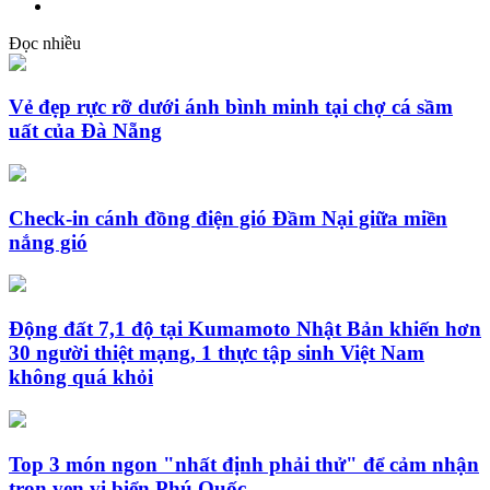
Đọc nhiều
Vẻ đẹp rực rỡ dưới ánh bình minh tại chợ cá sầm
uất của Đà Nẵng
Check-in cánh đồng điện gió Đầm Nại giữa miền
nắng gió
Động đất 7,1 độ tại Kumamoto Nhật Bản khiến hơn
30 người thiệt mạng, 1 thực tập sinh Việt Nam
không quá khỏi
Top 3 món ngon "nhất định phải thử" để cảm nhận
trọn vẹn vị biển Phú Quốc