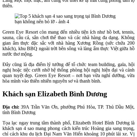
Làng Mộc mộc mạc, ấm cúng với thiết kế lạ mắt cùng phòng tắm lộ
thiên.
Green Eye Resort còn mang đến nhiều tiện ích như hồ bơi, tennis,
sauna, câu cá, sân chơi thể thao và các nhà hàng đa dạng. Không
gian ẩm thực đặc sắc với nhà hàng Xương Rồng (sức chứa 200
khách), khu BBQ ngoài trời bên sông và làng ẩm thực Việt giữa hồ
nước thơ mộng.
Đây cũng là địa điểm lý tưởng để tổ chức team building, gala, hội
nghị hoặc tiệc cưới nhờ hệ thống phòng hội nghị hiện đại và cảnh
quan tuyệt đẹp. Green Eye Resort – nơi bạn vừa nghỉ dưỡng, vừa
hòa mình vào thiên nhiên nguyên sơ và thanh bình.
Khách sạn Elizabeth Bình Dương
Địa chỉ:
39A Trần Văn Ơn, phường Phú Hòa, TP. Thủ Dầu Một,
tỉnh Bình Dương
Tọa lạc ngay trung tâm thành phố, Elizabeth Hotel Bình Dương là
khách sạn 4 sao mang phong cách kiến trúc Hoàng gia sang trọng,
chỉ cách khu du lịch Đại Nam Văn Hiến khoảng 10 phút lái xe. Vị