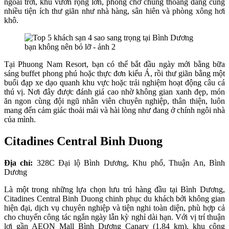
ngoài trời, khu vườn rộng lớn, phòng chờ chung thoáng đãng cùng
nhiều tiện ích thư giãn như nhà hàng, sân hiên và phòng xông hơi
khô.
Tại Phuong Nam Resort, bạn có thể bắt đầu ngày mới bằng bữa
sáng buffet phong phú hoặc thực đơn kiểu Á, rồi thư giãn bằng một
buổi đạp xe dạo quanh khu vực hoặc trải nghiệm hoạt động câu cá
thú vị. Nơi đây được đánh giá cao nhờ không gian xanh đẹp, món
ăn ngon cùng đội ngũ nhân viên chuyên nghiệp, thân thiện, luôn
mang đến cảm giác thoải mái và hài lòng như đang ở chính ngôi nhà
của mình.
Citadines Central Binh Duong
Địa chỉ:
328C Đại lộ Bình Dương, Khu phố, Thuận An, Bình
Dương
Là một trong những lựa chọn lưu trú hàng đầu tại Bình Dương,
Citadines Central Binh Duong chinh phục du khách bởi không gian
hiện đại, dịch vụ chuyên nghiệp và tiện nghi toàn diện, phù hợp cả
cho chuyến công tác ngắn ngày lẫn kỳ nghỉ dài hạn. Với vị trí thuận
lợi gần AEON Mall Bình Dương Canary (1,84 km), khu công