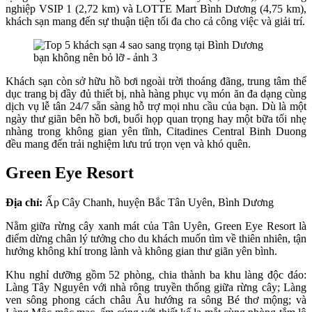
nghiệp VSIP 1 (2,72 km) và LOTTE Mart Bình Dương (4,75 km),
khách sạn mang đến sự thuận tiện tối đa cho cả công việc và giải trí.
Khách sạn còn sở hữu hồ bơi ngoài trời thoáng đãng, trung tâm thể
dục trang bị đầy đủ thiết bị, nhà hàng phục vụ món ăn đa dạng cùng
dịch vụ lễ tân 24/7 sẵn sàng hỗ trợ mọi nhu cầu của bạn. Dù là một
ngày thư giãn bên hồ bơi, buổi họp quan trọng hay một bữa tối nhẹ
nhàng trong không gian yên tĩnh, Citadines Central Binh Duong
đều mang đến trải nghiệm lưu trú trọn vẹn và khó quên.
Green Eye Resort
Địa chỉ:
Ấp Cây Chanh, huyện Bắc Tân Uyên, Bình Dương
Nằm giữa rừng cây xanh mát của Tân Uyên, Green Eye Resort là
điểm dừng chân lý tưởng cho du khách muốn tìm về thiên nhiên, tận
hưởng không khí trong lành và không gian thư giãn yên bình.
Khu nghỉ dưỡng gồm 52 phòng, chia thành ba khu làng độc đáo:
Làng Tây Nguyên với nhà rông truyền thống giữa rừng cây; Làng
ven sông phong cách châu Âu hướng ra sông Bé thơ mộng; và