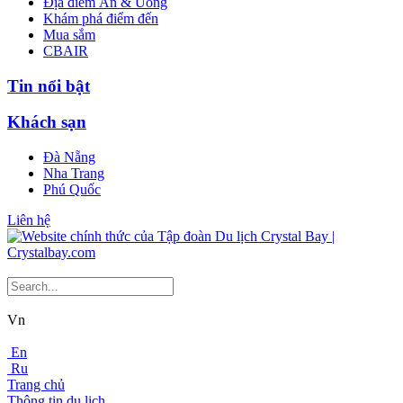
Địa điểm Ăn & Uống
Khám phá điểm đến
Mua sắm
CBAIR
Tin nổi bật
Khách sạn
Đà Nẵng
Nha Trang
Phú Quốc
Liên hệ
Vn
En
Ru
Trang chủ
Thông tin du lịch