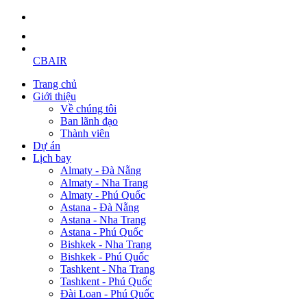
CBAIR
Trang chủ
Giới thiệu
Về chúng tôi
Ban lãnh đạo
Thành viên
Dự án
Lịch bay
Almaty - Đà Nẵng
Almaty - Nha Trang
Almaty - Phú Quốc
Astana - Đà Nẵng
Astana - Nha Trang
Astana - Phú Quốc
Bishkek - Nha Trang
Bishkek - Phú Quốc
Tashkent - Nha Trang
Tashkent - Phú Quốc
Đài Loan - Phú Quốc