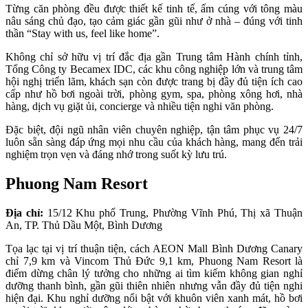
Từng căn phòng đều được thiết kế tinh tế, ấm cúng với tông màu
nâu sáng chủ đạo, tạo cảm giác gần gũi như ở nhà – đúng với tinh
thần “Stay with us, feel like home”.
Không chỉ sở hữu vị trí đắc địa gần Trung tâm Hành chính tỉnh,
Tổng Công ty Becamex IDC, các khu công nghiệp lớn và trung tâm
hội nghị triển lãm, khách sạn còn được trang bị đầy đủ tiện ích cao
cấp như hồ bơi ngoài trời, phòng gym, spa, phòng xông hơi, nhà
hàng, dịch vụ giặt ủi, concierge và nhiều tiện nghi văn phòng.
Đặc biệt, đội ngũ nhân viên chuyên nghiệp, tận tâm phục vụ 24/7
luôn sẵn sàng đáp ứng mọi nhu cầu của khách hàng, mang đến trải
nghiệm trọn vẹn và đáng nhớ trong suốt kỳ lưu trú.
Phuong Nam Resort
Địa chỉ:
15/12 Khu phố Trung, Phường Vĩnh Phú, Thị xã Thuận
An, TP. Thủ Dầu Một, Bình Dương
Tọa lạc tại vị trí thuận tiện, cách AEON Mall Bình Dương Canary
chỉ 7,9 km và Vincom Thủ Đức 9,1 km, Phuong Nam Resort là
điểm dừng chân lý tưởng cho những ai tìm kiếm không gian nghỉ
dưỡng thanh bình, gần gũi thiên nhiên nhưng vẫn đầy đủ tiện nghi
hiện đại. Khu nghỉ dưỡng nổi bật với khuôn viên xanh mát, hồ bơi