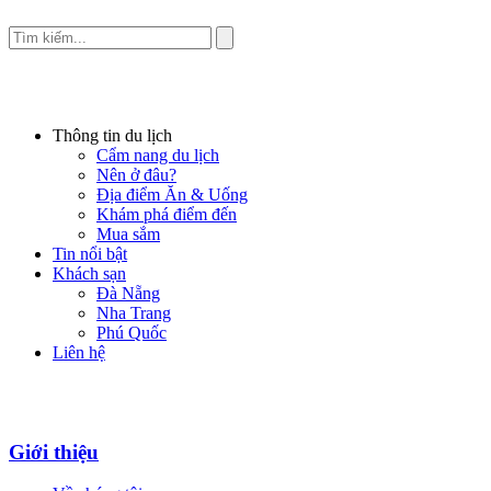
Thông tin du lịch
Cẩm nang du lịch
Nên ở đâu?
Địa điểm Ăn & Uống
Khám phá điểm đến
Mua sắm
Tin nổi bật
Khách sạn
Đà Nẵng
Nha Trang
Phú Quốc
Liên hệ
Giới thiệu