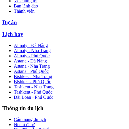
Về chúng tôi
Ban lãnh đạo
Thành viên
Dự án
Lịch bay
Almaty - Đà Nẵng
Almaty - Nha Trang
Almaty - Phú Quốc
Astana - Đà Nẵng
Astana - Nha Trang
Astana - Phú Quốc
Bishkek - Nha Trang
Bishkek - Phú Quốc
Tashkent - Nha Trang
Tashkent - Phú Quốc
Đài Loan - Phú Quốc
Thông tin du lịch
Cẩm nang du lịch
Nên ở đâu?