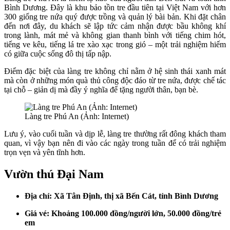
Bình Dương. Đây là khu bảo tồn tre đầu tiên tại Việt Nam với hơn
300 giống tre nứa quý được trồng và quản lý bài bản. Khi đặt chân
đến nơi đây, du khách sẽ lập tức cảm nhận được bầu không khí
trong lành, mát mẻ và không gian thanh bình với tiếng chim hót,
tiếng ve kêu, tiếng lá tre xào xạc trong gió – một trải nghiệm hiếm
có giữa cuộc sống đô thị tấp nập.
Điểm đặc biệt của làng tre không chỉ nằm ở hệ sinh thái xanh mát
mà còn ở những món quà thủ công độc đáo từ tre nứa, được chế tác
tại chỗ – giản dị mà đầy ý nghĩa để tặng người thân, bạn bè.
Làng tre Phú An (Ảnh: Internet)
Lưu ý, vào cuối tuần và dịp lễ, làng tre thường rất đông khách tham
quan, vì vậy bạn nên đi vào các ngày trong tuần để có trải nghiệm
trọn vẹn và yên tĩnh hơn.
Vườn thú Đại Nam
Địa chỉ: Xã Tân Định, thị xã Bến Cát, tỉnh Bình Dương
Giá vé: Khoảng 100.000 đồng/người lớn, 50.000 đồng/trẻ
em