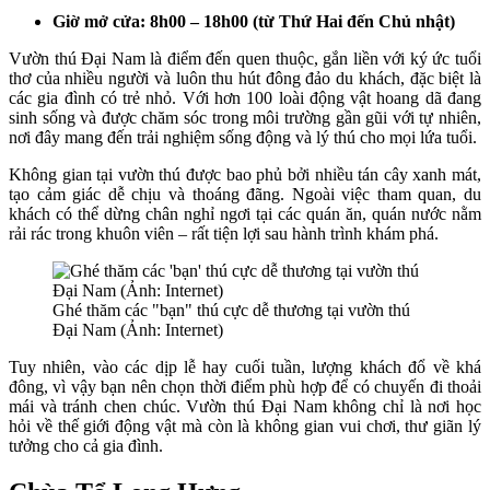
Giờ mở cửa: 8h00 – 18h00 (từ Thứ Hai đến Chủ nhật)
Vườn thú Đại Nam là điểm đến quen thuộc, gắn liền với ký ức tuổi
thơ của nhiều người và luôn thu hút đông đảo du khách, đặc biệt là
các gia đình có trẻ nhỏ. Với hơn 100 loài động vật hoang dã đang
sinh sống và được chăm sóc trong môi trường gần gũi với tự nhiên,
nơi đây mang đến trải nghiệm sống động và lý thú cho mọi lứa tuổi.
Không gian tại vườn thú được bao phủ bởi nhiều tán cây xanh mát,
tạo cảm giác dễ chịu và thoáng đãng. Ngoài việc tham quan, du
khách có thể dừng chân nghỉ ngơi tại các quán ăn, quán nước nằm
rải rác trong khuôn viên – rất tiện lợi sau hành trình khám phá.
Ghé thăm các "bạn" thú cực dễ thương tại vườn thú
Đại Nam (Ảnh: Internet)
Tuy nhiên, vào các dịp lễ hay cuối tuần, lượng khách đổ về khá
đông, vì vậy bạn nên chọn thời điểm phù hợp để có chuyến đi thoải
mái và tránh chen chúc. Vườn thú Đại Nam không chỉ là nơi học
hỏi về thế giới động vật mà còn là không gian vui chơi, thư giãn lý
tưởng cho cả gia đình.