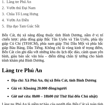
1.
Làng tre Phú An
2.
Vườn thú Đại Nam
3.
Chùa Tổ Long Hưng
4.
Vườn An Điền
5.
Địa đạo Tam Giác Sắt
Bến Cát, thị xã năng động thuộc tỉnh Bình Dương, nằm ở vị trí
chiến lược: phía đông giáp Bắc Tân Uyên và Tân Uyên, phía tây
giáp Củ Chi (TP.HCM), phía nam giáp Thủ Dầu Một và phía bắc
giáp Bàu Bàng, Dầu Tiếng. Không chỉ là vùng kinh tế trọng điểm,
Bến Cát còn ghi dấu với những khu du lịch độc đáo, cảnh quan yên
bình, giàu bản sắc văn hóa – điểm dừng chân lý tưởng cho hành
trình khám phá Bình Dương.
Làng tre Phú An
Địa chỉ: Xã Phú An, thị xã Bến Cát, tỉnh Bình Dương
Giá vé: Khoảng 20.000 đồng/người
Giờ mở cửa: 8h00 – 18h00 (từ Thứ Hai đến Chủ nhật)
Làng tre Phú An là niềm tự hào của người dân Bến Cát và toàn tỉnh