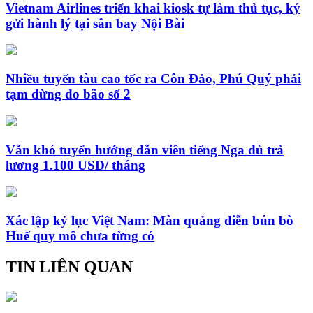
Vietnam Airlines triển khai kiosk tự làm thủ tục, ký
gửi hành lý tại sân bay Nội Bài
Nhiều tuyến tàu cao tốc ra Côn Đảo, Phú Quý phải
tạm dừng do bão số 2
Vẫn khó tuyển hướng dẫn viên tiếng Nga dù trả
lương 1.100 USD/ tháng
Xác lập kỷ lục Việt Nam: Màn quảng diễn bún bò
Huế quy mô chưa từng có
TIN LIÊN QUAN