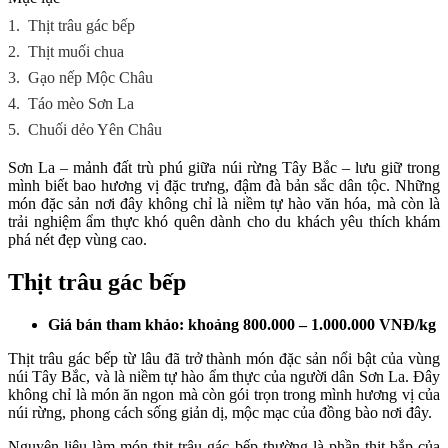
1.
Thịt trâu gác bếp
2.
Thịt muối chua
3.
Gạo nếp Mộc Châu
4.
Táo mèo Sơn La
5.
Chuối dẻo Yên Châu
Sơn La – mảnh đất trù phú giữa núi rừng Tây Bắc – lưu giữ trong
mình biết bao hương vị đặc trưng, đậm đà bản sắc dân tộc. Những
món đặc sản nơi đây không chỉ là niềm tự hào văn hóa, mà còn là
trải nghiệm ẩm thực khó quên dành cho du khách yêu thích khám
phá nét đẹp vùng cao.
Thịt trâu gác bếp
Giá bán tham khảo: khoảng 800.000 – 1.000.000 VNĐ/kg
Thịt trâu gác bếp từ lâu đã trở thành món đặc sản nổi bật của vùng
núi Tây Bắc, và là niềm tự hào ẩm thực của người dân Sơn La. Đây
không chỉ là món ăn ngon mà còn gói trọn trong mình hương vị của
núi rừng, phong cách sống giản dị, mộc mạc của đồng bào nơi đây.
Nguyên liệu làm món thịt trâu gác bếp thường là phần thịt bắp của