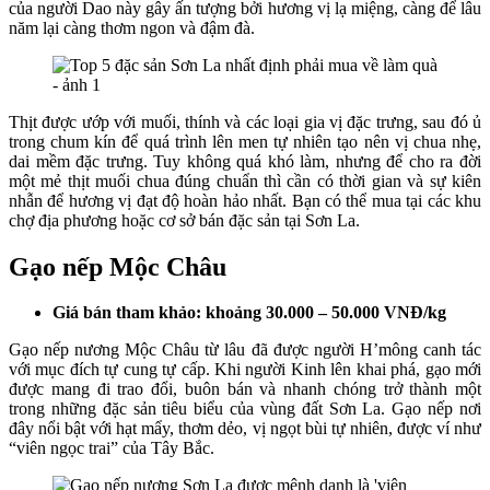
của người Dao này gây ấn tượng bởi hương vị lạ miệng, càng để lâu
năm lại càng thơm ngon và đậm đà.
Thịt được ướp với muối, thính và các loại gia vị đặc trưng, sau đó ủ
trong chum kín để quá trình lên men tự nhiên tạo nên vị chua nhẹ,
dai mềm đặc trưng. Tuy không quá khó làm, nhưng để cho ra đời
một mẻ thịt muối chua đúng chuẩn thì cần có thời gian và sự kiên
nhẫn để hương vị đạt độ hoàn hảo nhất. Bạn có thể mua tại các khu
chợ địa phương hoặc cơ sở bán đặc sản tại Sơn La.
Gạo nếp Mộc Châu
Giá bán tham khảo: khoảng 30.000 – 50.000 VNĐ/kg
Gạo nếp nương Mộc Châu từ lâu đã được người H’mông canh tác
với mục đích tự cung tự cấp. Khi người Kinh lên khai phá, gạo mới
được mang đi trao đổi, buôn bán và nhanh chóng trở thành một
trong những đặc sản tiêu biểu của vùng đất Sơn La. Gạo nếp nơi
đây nổi bật với hạt mẩy, thơm dẻo, vị ngọt bùi tự nhiên, được ví như
“viên ngọc trai” của Tây Bắc.