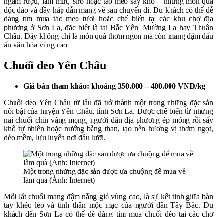
ngâm rượu, làm mứt, siro hoặc táo mèo sấy khô – những món quà
độc đáo và đầy hấp dẫn mang về sau chuyến đi. Du khách có thể dễ
dàng tìm mua táo mèo tươi hoặc chế biến tại các khu chợ địa
phương ở Sơn La, đặc biệt là tại Bắc Yên, Mường La hay Thuận
Châu. Đây không chỉ là món quà thơm ngon mà còn mang đậm dấu
ấn văn hóa vùng cao.
Chuối dẻo Yên Châu
Giá bán tham khảo: khoảng 350.000 – 400.000 VNĐ/kg
Chuối dẻo Yên Châu từ lâu đã trở thành một trong những đặc sản
nổi bật của huyện Yên Châu, tỉnh Sơn La. Được chế biến từ những
nải chuối chín vàng mọng, người dân địa phương ép mỏng rồi sấy
khô tự nhiên hoặc nướng bằng than, tạo nên hương vị thơm ngọt,
dẻo mềm, lưu luyến nơi đầu lưỡi.
Một trong những đặc sản được ưa chuộng để mua về
làm quà (Ảnh: Internet)
Mỗi lát chuối mang đậm nắng gió vùng cao, là sự kết tinh giữa bàn
tay khéo léo và tinh thần mộc mạc của người dân Tây Bắc. Du
khách đến Sơn La có thể dễ dàng tìm mua chuối dẻo tại các chợ