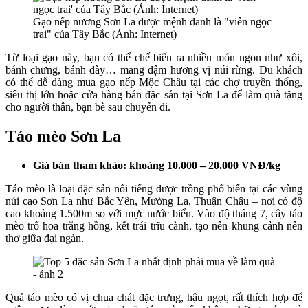
Gạo nếp nương Sơn La được mệnh danh là "viên ngọc
trai" của Tây Bắc (Ảnh: Internet)
Từ loại gạo này, bạn có thể chế biến ra nhiều món ngon như xôi,
bánh chưng, bánh dày… mang đậm hương vị núi rừng. Du khách
có thể dễ dàng mua gạo nếp Mộc Châu tại các chợ truyền thống,
siêu thị lớn hoặc cửa hàng bán đặc sản tại Sơn La để làm quà tặng
cho người thân, bạn bè sau chuyến đi.
Táo mèo Sơn La
Giá bán tham khảo: khoảng 10.000 – 20.000 VNĐ/kg
Táo mèo là loại đặc sản nổi tiếng được trồng phổ biến tại các vùng
núi cao Sơn La như Bắc Yên, Mường La, Thuận Châu – nơi có độ
cao khoảng 1.500m so với mực nước biển. Vào độ tháng 7, cây táo
mèo trổ hoa trắng hồng, kết trái trĩu cành, tạo nên khung cảnh nên
thơ giữa đại ngàn.
Quả táo mèo có vị chua chát đặc trưng, hậu ngọt, rất thích hợp để