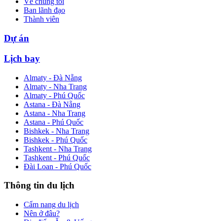
Về chúng tôi
Ban lãnh đạo
Thành viên
Dự án
Lịch bay
Almaty - Đà Nẵng
Almaty - Nha Trang
Almaty - Phú Quốc
Astana - Đà Nẵng
Astana - Nha Trang
Astana - Phú Quốc
Bishkek - Nha Trang
Bishkek - Phú Quốc
Tashkent - Nha Trang
Tashkent - Phú Quốc
Đài Loan - Phú Quốc
Thông tin du lịch
Cẩm nang du lịch
Nên ở đâu?