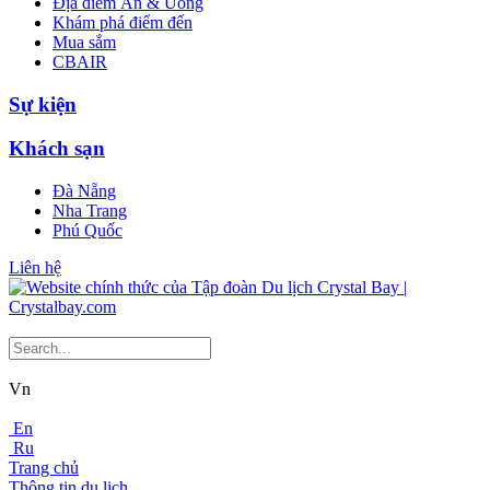
Địa điểm Ăn & Uống
Khám phá điểm đến
Mua sắm
CBAIR
Sự kiện
Khách sạn
Đà Nẵng
Nha Trang
Phú Quốc
Liên hệ
Vn
En
Ru
Trang chủ
Thông tin du lịch