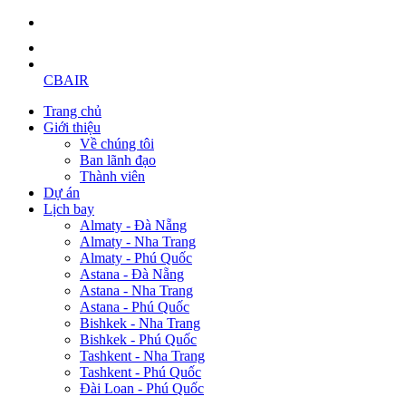
CBAIR
Trang chủ
Giới thiệu
Về chúng tôi
Ban lãnh đạo
Thành viên
Dự án
Lịch bay
Almaty - Đà Nẵng
Almaty - Nha Trang
Almaty - Phú Quốc
Astana - Đà Nẵng
Astana - Nha Trang
Astana - Phú Quốc
Bishkek - Nha Trang
Bishkek - Phú Quốc
Tashkent - Nha Trang
Tashkent - Phú Quốc
Đài Loan - Phú Quốc