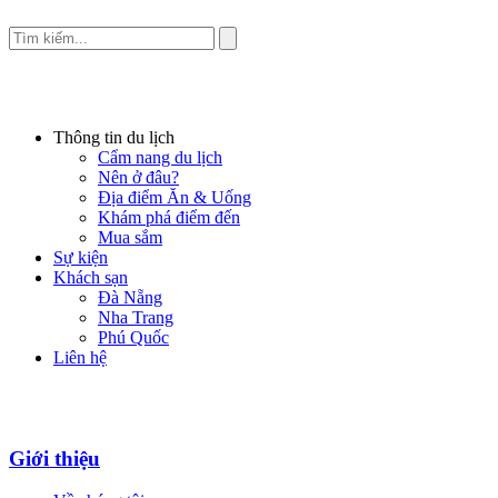
Thông tin du lịch
Cẩm nang du lịch
Nên ở đâu?
Địa điểm Ăn & Uống
Khám phá điểm đến
Mua sắm
Sự kiện
Khách sạn
Đà Nẵng
Nha Trang
Phú Quốc
Liên hệ
Giới thiệu