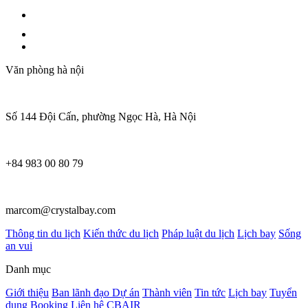
Văn phòng hà nội
Số 144 Đội Cấn, phường Ngọc Hà, Hà Nội
+84 983 00 80 79
marcom@crystalbay.com
Thông tin du lịch
Kiến thức du lịch
Pháp luật du lịch
Lịch bay
Sống
an vui
Danh mục
Giới thiệu
Ban lãnh đạo
Dự án
Thành viên
Tin tức
Lịch bay
Tuyển
dụng
Booking
Liên hệ
CBAIR