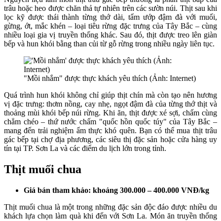
trâu hoặc heo được chăn thả tự nhiên trên các sườn núi. Thịt sau khi
lọc kỹ được thái thành từng thớ dài, tẩm ướp đậm đà với muối,
gừng, ớt, mắc khén – loại tiêu rừng đặc trưng của Tây Bắc – cùng
nhiều loại gia vị truyền thống khác. Sau đó, thịt được treo lên giàn
bếp và hun khói bằng than củi từ gỗ rừng trong nhiều ngày liên tục.
"Mồi nhắm" được thực khách yêu thích (Ảnh: Internet)
Quá trình hun khói không chỉ giúp thịt chín mà còn tạo nên hương
vị đặc trưng: thơm nồng, cay nhẹ, ngọt đậm đà của từng thớ thịt và
thoảng mùi khói bếp núi rừng. Khi ăn, thịt được xé sợi, chấm cùng
chẳm chéo – thứ nước chấm "quốc hồn quốc túy" của Tây Bắc –
mang đến trải nghiệm ẩm thực khó quên. Bạn có thể mua thịt trâu
gác bếp tại chợ địa phương, các siêu thị đặc sản hoặc cửa hàng uy
tín tại TP. Sơn La và các điểm du lịch lớn trong tỉnh.
Thịt muối chua
Giá bán tham khảo: khoảng 300.000 – 400.000 VNĐ/kg
Thịt muối chua là một trong những đặc sản độc đáo được nhiều du
khách lựa chọn làm quà khi đến với Sơn La. Món ăn truyền thống