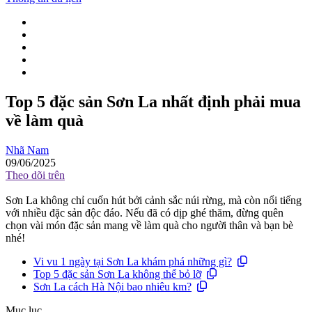
Top 5 đặc sản Sơn La nhất định phải mua
về làm quà
Nhã Nam
09/06/2025
Theo dõi trên
Sơn La không chỉ cuốn hút bởi cảnh sắc núi rừng, mà còn nổi tiếng
với nhiều đặc sản độc đáo. Nếu đã có dịp ghé thăm, đừng quên
chọn vài món đặc sản mang về làm quà cho người thân và bạn bè
nhé!
Vi vu 1 ngày tại Sơn La khám phá những gì?
Top 5 đặc sản Sơn La không thể bỏ lỡ
Sơn La cách Hà Nội bao nhiêu km?
Mục lục