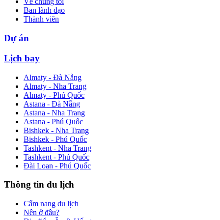
Về chúng tôi
Ban lãnh đạo
Thành viên
Dự án
Lịch bay
Almaty - Đà Nẵng
Almaty - Nha Trang
Almaty - Phú Quốc
Astana - Đà Nẵng
Astana - Nha Trang
Astana - Phú Quốc
Bishkek - Nha Trang
Bishkek - Phú Quốc
Tashkent - Nha Trang
Tashkent - Phú Quốc
Đài Loan - Phú Quốc
Thông tin du lịch
Cẩm nang du lịch
Nên ở đâu?