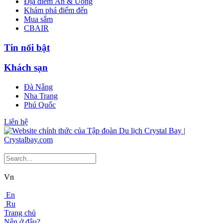
Địa điểm Ăn & Uống
Khám phá điểm đến
Mua sắm
CBAIR
Tin nổi bật
Khách sạn
Đà Nẵng
Nha Trang
Phú Quốc
Liên hệ
Vn
En
Ru
Trang chủ
Nên ở đâu?