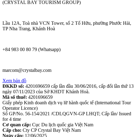
(CRYSTAL BAY TOURISM GROUP)
Lầu 12A, Toà nhà VCN Tower, số 2 Tố Hữu, phường Phước Hải,
TP Nha Trang, Khánh Hoà
+84 983 00 80 79 (Whatsapp)
marcom@crystalbay.com
Xem bản đồ
ĐKKD số:
4201696659 cấp lần đầu 30/06/2016, cấp đổi lần thứ 13
ngày 07/11/2023 của Sở KHDT Khánh Hoà.
Mã số thuế:
4201696659
Giấy phép Kinh doanh dịch vụ lữ hành quốc tế (International Tour
Operator Licence)
Số GP/No. 56-154/2021 /CDLQGVN-GP LHQT; Cấp lần/ Issued
for 4 time
Cơ quan cấp:
Cục Du lịch quốc gia Việt Nam
Cấp cho:
Cty CP Crystal Bay Việt Nam
Ngày cấp:
12/06/2025