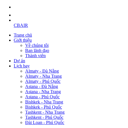
CBAIR
Trang chủ
Giới thiệu
Về chúng tôi
Ban lãnh đạo
Thành viên
Dự án
Lịch bay
Almaty - Đà Nẵng
Almaty - Nha Trang
Almaty - Phú Quốc
Astana - Đà Nẵng
Astana - Nha Trang
Astana - Phú Quốc
Bishkek - Nha Trang
Bishkek - Phú Quốc
Tashkent - Nha Trang
Tashkent - Phú Quốc
Đài Loan - Phú Quốc