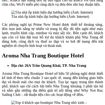
biếc. Khách sạn mang đến sự tiện nghi cho du khách với bữa sáng
chỉn chu, Wi-Fi miễn phí cùng dịch vụ đưa đón sân bay thuận tiện.
Tòa nhà ốp kính hiện đại hướng biển (Ảnh: Internet)
Các phòng nghỉ tại Prime New Hotel được thiết kế thoáng sáng,
đón trọn ánh nắng tự nhiên và trang bị đầy đủ tiện nghi như máy
lạnh, truyền hình cáp, minibar và máy sấy tóc. Bên cạnh đó, khách
sạn còn có bàn đặt tour hỗ trợ du khách khám phá Nha Trang dễ
dàng hơn, cùng dịch vụ thuê xe đạp và xe hơi để mang đến trải
nghiệm di chuyển linh hoạt và thoải mái.
Aroma Nha Trang Boutique Hotel
Địa chỉ: 26A Trần Quang Khải, TP. Nha Trang
Aroma Nha Trang Boutique Hotel sở hữu 50 phòng nghỉ được thiết
kế tinh tế theo tiêu chuẩn 3 sao quốc tế, mang đến không gian hiện
đại và thoải mái cho mọi du khách. Tọa lạc ngay trung tâm thành
phố, khách sạn chỉ cách bãi biển Nha Trang khoảng 3 phút tản bộ
và nằm gần những địa điểm giải trí nổi tiếng như Why Not Bar,
Sailing Club – rất thuận tiện cho các hoạt động về đêm.