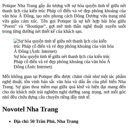
Potique Nha Trang gây ấn tượng với sự hòa quyện tinh tế giữa nét
thanh lịch của kiến trúc Pháp cổ điển và vẻ đẹp phóng khoáng của
văn hóa Á Đông, tạo nên phong cách Đông Dương vừa trang nhã
vừa giàu cảm xúc. Tên gọi Potique là sự kết hợp hài hòa giữa
“Poem” và “Boutique”, gợi mở tinh thần nghệ thuật xuyên suốt
trong từng đường nét thiết kế của khách sạn.
Sự hòa quyện tinh tế giữa nét thanh lịch của kiến trúc
Pháp cổ điển và vẻ đẹp phóng khoáng của văn hóa Á
Đông (Ảnh: Internet)
Mỗi không gian tại Potique đều được chăm chút như một tác phẩm
nghệ thuật, tôn vinh bản sắc văn hóa và dấu ấn của phố biển Nha
Trang. Sự giao thoa mềm mại giữa quá khứ và hiện đại mang đến
cho du khách một trải nghiệm nghỉ dưỡng sang trọng, nơi mỗi góc
nhỏ đều chứa đựng câu chuyện riêng đầy tinh tế.
Novotel Nha Trang
Địa chỉ: 50 Trần Phú, Nha Trang