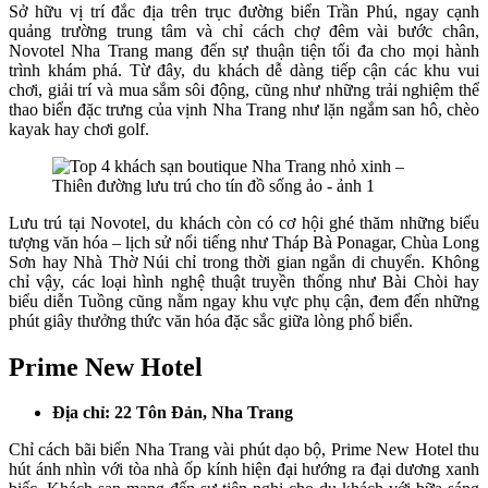
Sở hữu vị trí đắc địa trên trục đường biển Trần Phú, ngay cạnh
quảng trường trung tâm và chỉ cách chợ đêm vài bước chân,
Novotel Nha Trang mang đến sự thuận tiện tối đa cho mọi hành
trình khám phá. Từ đây, du khách dễ dàng tiếp cận các khu vui
chơi, giải trí và mua sắm sôi động, cũng như những trải nghiệm thể
thao biển đặc trưng của vịnh Nha Trang như lặn ngắm san hô, chèo
kayak hay chơi golf.
Lưu trú tại Novotel, du khách còn có cơ hội ghé thăm những biểu
tượng văn hóa – lịch sử nổi tiếng như Tháp Bà Ponagar, Chùa Long
Sơn hay Nhà Thờ Núi chỉ trong thời gian ngắn di chuyển. Không
chỉ vậy, các loại hình nghệ thuật truyền thống như Bài Chòi hay
biểu diễn Tuồng cũng nằm ngay khu vực phụ cận, đem đến những
phút giây thưởng thức văn hóa đặc sắc giữa lòng phố biển.
Prime New Hotel
Địa chỉ: 22 Tôn Đản, Nha Trang
Chỉ cách bãi biển Nha Trang vài phút dạo bộ, Prime New Hotel thu
hút ánh nhìn với tòa nhà ốp kính hiện đại hướng ra đại dương xanh