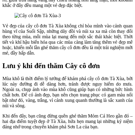
khắc ở đây đều mang một vẻ đẹp đặc biệt.
Vẻ đẹp của cây cô đơn Tà Xùa không chỉ hòa mình vào cảnh quan
hùng vĩ của Suối Sập, những dãy đồi và núi xa xa mà còn thay đổi
theo từng mùa, mỗi mùa lại mang đến một sắc thái khác biệt. Thời
tiết và khí hậu biến hóa qua các mùa càng làm tăng thêm vẻ đẹp mê
hoặc, khiến mỗi lần ghé thăm cây cô đơn đều là một trải nghiệm mới
mẻ, đầy hấp dẫn.
Lưu ý khi đến thăm Cây cô đơn
Mùa khô là thời điểm lý tưởng để khám phá cây cô đơn Tà Xùa, bởi
lúc này đường đi dễ dàng hơn, tránh được nguy hiểm do mưa.
Ngoài ra, chụp ảnh vào mùa khô cũng giúp bạn có những bức hình
chất hơn. Để có ảnh đẹp, bạn nên chọn trang phục có gam màu nổi
bật như đỏ, vàng, trắng, vì cảnh xung quanh thường là sắc xanh của
núi và sông.
Khi đến đây, bạn cũng đừng quên ghé thăm Mỏm Cá Heo gần đó –
hai địa điểm tuyệt đẹp ở Tà Xùa, hứa hẹn mang lại những kỷ niệm
đáng nhớ trong chuyến khám phá Sơn La của bạn.