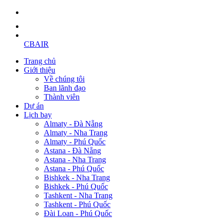
CBAIR
Trang chủ
Giới thiệu
Về chúng tôi
Ban lãnh đạo
Thành viên
Dự án
Lịch bay
Almaty - Đà Nẵng
Almaty - Nha Trang
Almaty - Phú Quốc
Astana - Đà Nẵng
Astana - Nha Trang
Astana - Phú Quốc
Bishkek - Nha Trang
Bishkek - Phú Quốc
Tashkent - Nha Trang
Tashkent - Phú Quốc
Đài Loan - Phú Quốc