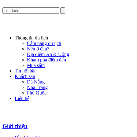
Thông tin du lịch
Cẩm nang du lịch
Nên ở đâu?
Địa điểm Ăn & Uống
Khám phá điểm đến
Mua sắm
Tin nổi bật
Khách sạn
Đà Nẵng
Nha Trang
Phú Quốc
Liên hệ
Giới thiệu