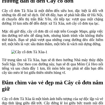
Hướng dẫn đi đến Cây cô đơn
Cây cô đơn Tà Xùa là một điểm đến siêu hot, đặc biệt là đối với
những tín đồ mê xê dịch. Để tới đây, bạn sẽ phải bắt đầu từ Hà Nội,
di chuyển đến thị trấn Bắc Yên, rồi tiếp tục vượt qua một chặng
đường 10 km nữa để đến được xã Tà Xùa, nơi cây cô đơn tọa lạc.
Mặc dù giờ đây, cây cô đơn đã có mặt trên Google Maps, giúp việc
tìm đường trở nên dễ dàng hơn, nhưng hành trình vẫn không thiếu
thử thách. Bạn sẽ phải vượt qua những cung đường đèo dốc hiểm
trở, một bên là vực sâu thăm thẳm, một bên là vách núi dựng đứng.
Từ trung tâm xã Tà Xùa, bạn sẽ đi theo hướng Nhà máy thủy điện
Suối Sập. Dọc theo con đường này, bạn sẽ đi qua Mỏm Cá Heo nổi
tiếng và sau chưa đầy 1 km, lối mòn bên tay phải sẽ dẫn bạn đến
cây táo mèo lẻ loi giữa thiên nhiên hùng vĩ.
Đắm chìm vào vẻ đẹp mà Cây cô đơn nắm
giữ
Cây cô đơn Tà Xùa là một hình ảnh biểu tượng của sự độc lập và vẻ
đẹp tĩnh lặng giữa đất trời. Cây đứng lẻ loi giữa bức tranh núi đồi