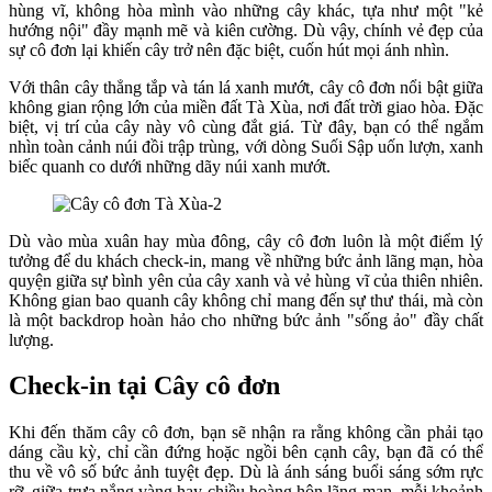
hùng vĩ, không hòa mình vào những cây khác, tựa như một "kẻ
hướng nội" đầy mạnh mẽ và kiên cường. Dù vậy, chính vẻ đẹp của
sự cô đơn lại khiến cây trở nên đặc biệt, cuốn hút mọi ánh nhìn.
Với thân cây thẳng tắp và tán lá xanh mướt, cây cô đơn nổi bật giữa
không gian rộng lớn của miền đất Tà Xùa, nơi đất trời giao hòa. Đặc
biệt, vị trí của cây này vô cùng đắt giá. Từ đây, bạn có thể ngắm
nhìn toàn cảnh núi đồi trập trùng, với dòng Suối Sập uốn lượn, xanh
biếc quanh co dưới những dãy núi xanh mướt.
Dù vào mùa xuân hay mùa đông, cây cô đơn luôn là một điểm lý
tưởng để du khách check-in, mang về những bức ảnh lãng mạn, hòa
quyện giữa sự bình yên của cây xanh và vẻ hùng vĩ của thiên nhiên.
Không gian bao quanh cây không chỉ mang đến sự thư thái, mà còn
là một backdrop hoàn hảo cho những bức ảnh "sống ảo" đầy chất
lượng.
Check-in tại Cây cô đơn
Khi đến thăm cây cô đơn, bạn sẽ nhận ra rằng không cần phải tạo
dáng cầu kỳ, chỉ cần đứng hoặc ngồi bên cạnh cây, bạn đã có thể
thu về vô số bức ảnh tuyệt đẹp. Dù là ánh sáng buổi sáng sớm rực
rỡ, giữa trưa nắng vàng hay chiều hoàng hôn lãng mạn, mỗi khoảnh