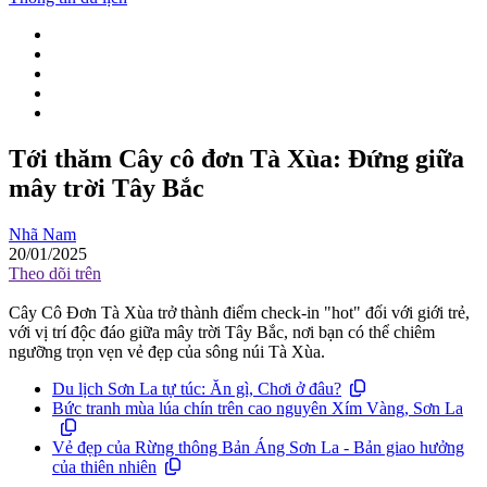
Tới thăm Cây cô đơn Tà Xùa: Đứng giữa
mây trời Tây Bắc
Nhã Nam
20/01/2025
Theo dõi trên
Cây Cô Đơn Tà Xùa trở thành điểm check-in "hot" đối với giới trẻ,
với vị trí độc đáo giữa mây trời Tây Bắc, nơi bạn có thể chiêm
ngưỡng trọn vẹn vẻ đẹp của sông núi Tà Xùa.
Du lịch Sơn La tự túc: Ăn gì, Chơi ở đâu?
Bức tranh mùa lúa chín trên cao nguyên Xím Vàng, Sơn La
Vẻ đẹp của Rừng thông Bản Áng Sơn La - Bản giao hưởng
của thiên nhiên