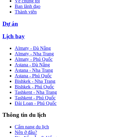
Về chúng tôi
Ban lãnh đạo
Thành viên
Dự án
Lịch bay
Almaty - Đà Nẵng
Almaty - Nha Trang
Almaty - Phú Quốc
Astana - Đà Nẵng
Astana - Nha Trang
Astana - Phú Quốc
Bishkek - Nha Trang
Bishkek - Phú Quốc
Tashkent - Nha Trang
Tashkent - Phú Quốc
Đài Loan - Phú Quốc
Thông tin du lịch
Cẩm nang du lịch
Nên ở đâu?