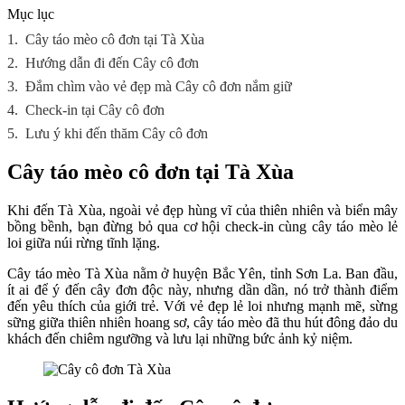
Mục lục
1.
Cây táo mèo cô đơn tại Tà Xùa
2.
Hướng dẫn đi đến Cây cô đơn
3.
Đắm chìm vào vẻ đẹp mà Cây cô đơn nắm giữ
4.
Check-in tại Cây cô đơn
5.
Lưu ý khi đến thăm Cây cô đơn
Cây táo mèo cô đơn tại Tà Xùa
Khi đến Tà Xùa, ngoài vẻ đẹp hùng vĩ của thiên nhiên và biển mây
bồng bềnh, bạn đừng bỏ qua cơ hội check-in cùng cây táo mèo lẻ
loi giữa núi rừng tĩnh lặng.
Cây táo mèo Tà Xùa nằm ở huyện Bắc Yên, tỉnh Sơn La. Ban đầu,
ít ai để ý đến cây đơn độc này, nhưng dần dần, nó trở thành điểm
đến yêu thích của giới trẻ. Với vẻ đẹp lẻ loi nhưng mạnh mẽ, sừng
sững giữa thiên nhiên hoang sơ, cây táo mèo đã thu hút đông đảo du
khách đến chiêm ngưỡng và lưu lại những bức ảnh kỷ niệm.