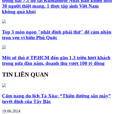
Động đất 7,1 độ tại Kumamoto Nhật Bản khiến hơn
30 người thiệt mạng, 1 thực tập sinh Việt Nam
không quá khỏi
Top 3 món ngon "nhất định phải thử" để cảm nhận
trọn vẹn vị biển Phú Quốc
Một sở thú ở TP.HCM đón gần 1,3 triệu lượt khách
trong nửa đầu năm, doanh thu vượt 100 tỷ đồng
TIN LIÊN QUAN
Cẩm nang du lịch Tà Xùa: “Thiên đường săn mây”
tuyệt đỉnh của Tây Bắc
19.06.2024