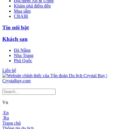
Địa điểm Ăn & Uống
Khám phá điểm đến
Mua sắm
CBAIR
Tin nổi bật
Khách sạn
Đà Nẵng
Nha Trang
Phú Quốc
Liên hệ
Vn
En
Ru
Trang chủ
Thông tin du lịch