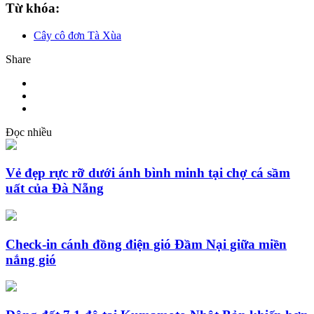
Từ khóa:
Cây cô đơn Tà Xùa
Share
Đọc nhiều
Vẻ đẹp rực rỡ dưới ánh bình minh tại chợ cá sầm
uất của Đà Nẵng
Check-in cánh đồng điện gió Đầm Nại giữa miền
nắng gió