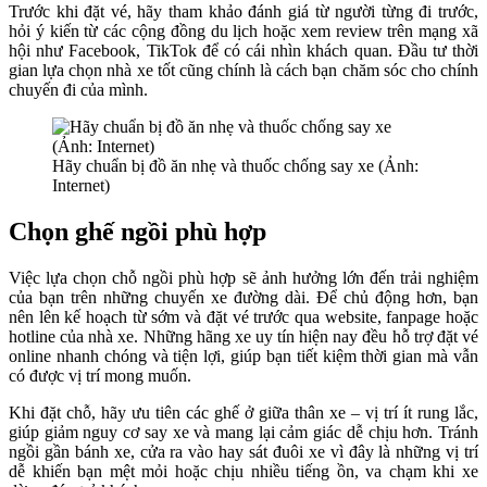
Trước khi đặt vé, hãy tham khảo đánh giá từ người từng đi trước,
hỏi ý kiến từ các cộng đồng du lịch hoặc xem review trên mạng xã
hội như Facebook, TikTok để có cái nhìn khách quan. Đầu tư thời
gian lựa chọn nhà xe tốt cũng chính là cách bạn chăm sóc cho chính
chuyến đi của mình.
Hãy chuẩn bị đồ ăn nhẹ và thuốc chống say xe (Ảnh:
Internet)
Chọn ghế ngồi phù hợp
Việc lựa chọn chỗ ngồi phù hợp sẽ ảnh hưởng lớn đến trải nghiệm
của bạn trên những chuyến xe đường dài. Để chủ động hơn, bạn
nên lên kế hoạch từ sớm và đặt vé trước qua website, fanpage hoặc
hotline của nhà xe. Những hãng xe uy tín hiện nay đều hỗ trợ đặt vé
online nhanh chóng và tiện lợi, giúp bạn tiết kiệm thời gian mà vẫn
có được vị trí mong muốn.
Khi đặt chỗ, hãy ưu tiên các ghế ở giữa thân xe – vị trí ít rung lắc,
giúp giảm nguy cơ say xe và mang lại cảm giác dễ chịu hơn. Tránh
ngồi gần bánh xe, cửa ra vào hay sát đuôi xe vì đây là những vị trí
dễ khiến bạn mệt mỏi hoặc chịu nhiều tiếng ồn, va chạm khi xe