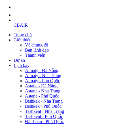
CBAIR
Trang chủ
Giới thiệu
Về chúng tôi
Ban lãnh đạo
Thành viên
Dự án
Lịch bay
Almaty - Đà Nẵng
Almaty - Nha Trang
Almaty - Phú Quốc
Astana - Đà Nẵng
Astana - Nha Trang
Astana - Phú Quốc
Bishkek - Nha Trang
Bishkek - Phú Quốc
Tashkent - Nha Trang
Tashkent - Phú Quốc
Đài Loan - Phú Quốc