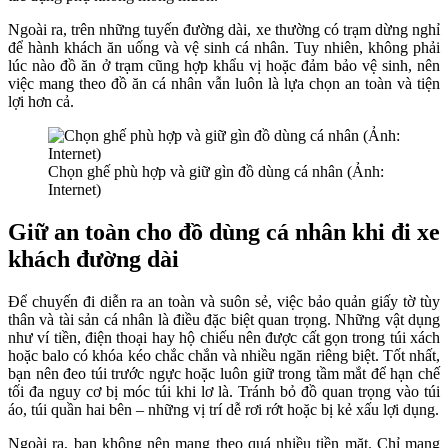
Ngoài ra, trên những tuyến đường dài, xe thường có trạm dừng nghỉ
để hành khách ăn uống và vệ sinh cá nhân. Tuy nhiên, không phải
lúc nào đồ ăn ở trạm cũng hợp khẩu vị hoặc đảm bảo vệ sinh, nên
việc mang theo đồ ăn cá nhân vẫn luôn là lựa chọn an toàn và tiện
lợi hơn cả.
Chọn ghế phù hợp và giữ gìn đồ dùng cá nhân (Ảnh:
Internet)
Giữ an toàn cho đồ dùng cá nhân khi đi xe
khách đường dài
Để chuyến đi diễn ra an toàn và suôn sẻ, việc bảo quản giấy tờ tùy
thân và tài sản cá nhân là điều đặc biệt quan trọng. Những vật dụng
như ví tiền, điện thoại hay hộ chiếu nên được cất gọn trong túi xách
hoặc balo có khóa kéo chắc chắn và nhiều ngăn riêng biệt. Tốt nhất,
bạn nên đeo túi trước ngực hoặc luôn giữ trong tầm mắt để hạn chế
tối đa nguy cơ bị móc túi khi lơ là. Tránh bỏ đồ quan trọng vào túi
áo, túi quần hai bên – những vị trí dễ rơi rớt hoặc bị kẻ xấu lợi dụng.
Ngoài ra, bạn không nên mang theo quá nhiều tiền mặt. Chỉ mang