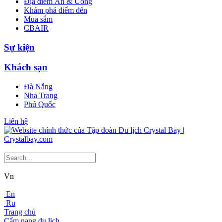
Địa điểm Ăn & Uống
Khám phá điểm đến
Mua sắm
CBAIR
Sự kiện
Khách sạn
Đà Nẵng
Nha Trang
Phú Quốc
Liên hệ
Vn
En
Ru
Trang chủ
Cẩm nang du lịch