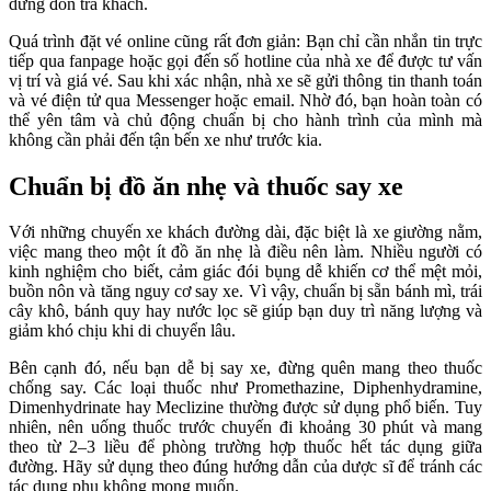
dừng đón trả khách.
Quá trình đặt vé online cũng rất đơn giản: Bạn chỉ cần nhắn tin trực
tiếp qua fanpage hoặc gọi đến số hotline của nhà xe để được tư vấn
vị trí và giá vé. Sau khi xác nhận, nhà xe sẽ gửi thông tin thanh toán
và vé điện tử qua Messenger hoặc email. Nhờ đó, bạn hoàn toàn có
thể yên tâm và chủ động chuẩn bị cho hành trình của mình mà
không cần phải đến tận bến xe như trước kia.
Chuẩn bị đồ ăn nhẹ và thuốc say xe
Với những chuyến xe khách đường dài, đặc biệt là xe giường nằm,
việc mang theo một ít đồ ăn nhẹ là điều nên làm. Nhiều người có
kinh nghiệm cho biết, cảm giác đói bụng dễ khiến cơ thể mệt mỏi,
buồn nôn và tăng nguy cơ say xe. Vì vậy, chuẩn bị sẵn bánh mì, trái
cây khô, bánh quy hay nước lọc sẽ giúp bạn duy trì năng lượng và
giảm khó chịu khi di chuyển lâu.
Bên cạnh đó, nếu bạn dễ bị say xe, đừng quên mang theo thuốc
chống say. Các loại thuốc như Promethazine, Diphenhydramine,
Dimenhydrinate hay Meclizine thường được sử dụng phổ biến. Tuy
nhiên, nên uống thuốc trước chuyến đi khoảng 30 phút và mang
theo từ 2–3 liều để phòng trường hợp thuốc hết tác dụng giữa
đường. Hãy sử dụng theo đúng hướng dẫn của dược sĩ để tránh các
tác dụng phụ không mong muốn.