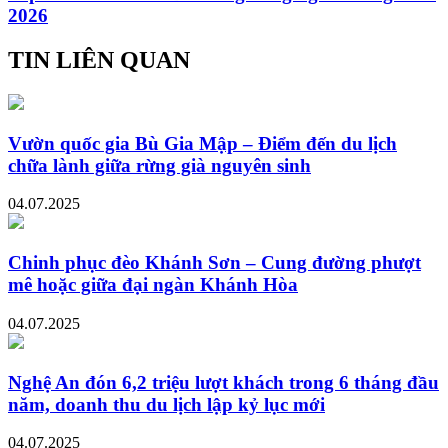
2026
TIN LIÊN QUAN
Vườn quốc gia Bù Gia Mập – Điểm đến du lịch
chữa lành giữa rừng già nguyên sinh
04.07.2025
Chinh phục đèo Khánh Sơn – Cung đường phượt
mê hoặc giữa đại ngàn Khánh Hòa
04.07.2025
Nghệ An đón 6,2 triệu lượt khách trong 6 tháng đầu
năm, doanh thu du lịch lập kỷ lục mới
04.07.2025