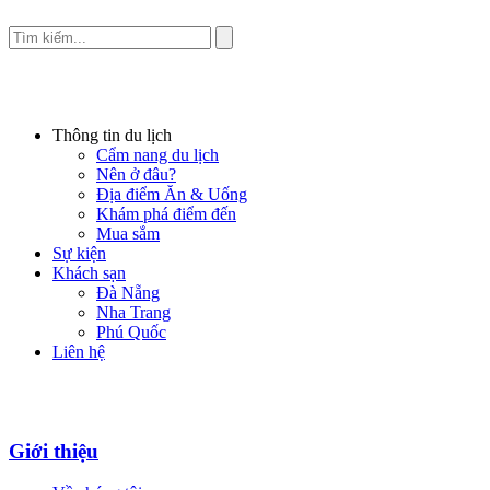
Thông tin du lịch
Cẩm nang du lịch
Nên ở đâu?
Địa điểm Ăn & Uống
Khám phá điểm đến
Mua sắm
Sự kiện
Khách sạn
Đà Nẵng
Nha Trang
Phú Quốc
Liên hệ
Giới thiệu