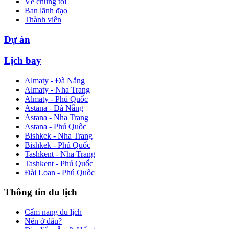
Về chúng tôi
Ban lãnh đạo
Thành viên
Dự án
Lịch bay
Almaty - Đà Nẵng
Almaty - Nha Trang
Almaty - Phú Quốc
Astana - Đà Nẵng
Astana - Nha Trang
Astana - Phú Quốc
Bishkek - Nha Trang
Bishkek - Phú Quốc
Tashkent - Nha Trang
Tashkent - Phú Quốc
Đài Loan - Phú Quốc
Thông tin du lịch
Cẩm nang du lịch
Nên ở đâu?