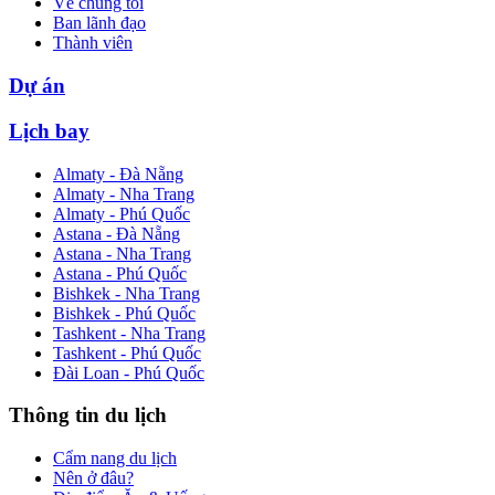
Về chúng tôi
Ban lãnh đạo
Thành viên
Dự án
Lịch bay
Almaty - Đà Nẵng
Almaty - Nha Trang
Almaty - Phú Quốc
Astana - Đà Nẵng
Astana - Nha Trang
Astana - Phú Quốc
Bishkek - Nha Trang
Bishkek - Phú Quốc
Tashkent - Nha Trang
Tashkent - Phú Quốc
Đài Loan - Phú Quốc
Thông tin du lịch
Cẩm nang du lịch
Nên ở đâu?