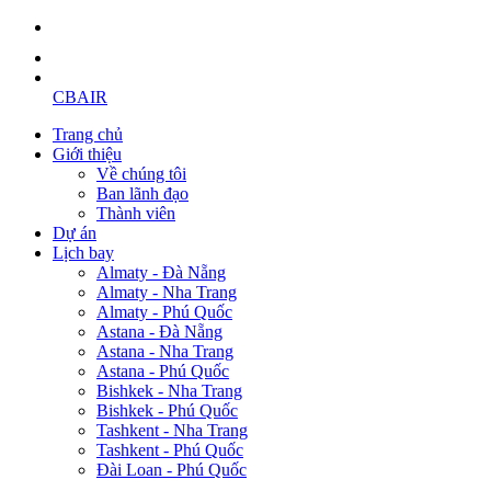
CBAIR
Trang chủ
Giới thiệu
Về chúng tôi
Ban lãnh đạo
Thành viên
Dự án
Lịch bay
Almaty - Đà Nẵng
Almaty - Nha Trang
Almaty - Phú Quốc
Astana - Đà Nẵng
Astana - Nha Trang
Astana - Phú Quốc
Bishkek - Nha Trang
Bishkek - Phú Quốc
Tashkent - Nha Trang
Tashkent - Phú Quốc
Đài Loan - Phú Quốc