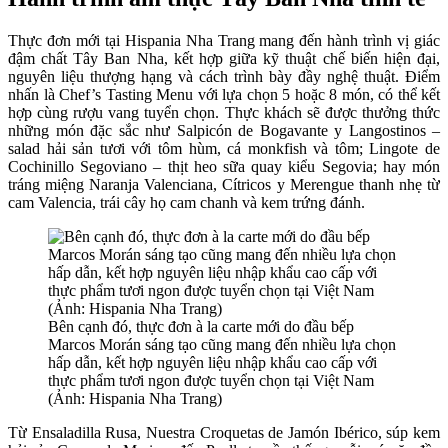
Thực đơn mới tại Hispania Nha Trang mang đến hành trình vị giác
đậm chất Tây Ban Nha, kết hợp giữa kỹ thuật chế biến hiện đại,
nguyên liệu thượng hạng và cách trình bày đầy nghệ thuật. Điểm
nhấn là Chef’s Tasting Menu với lựa chọn 5 hoặc 8 món, có thể kết
hợp cùng rượu vang tuyển chọn. Thực khách sẽ được thưởng thức
những món đặc sắc như Salpicón de Bogavante y Langostinos –
salad hải sản tươi với tôm hùm, cá monkfish và tôm; Lingote de
Cochinillo Segoviano – thịt heo sữa quay kiểu Segovia; hay món
tráng miệng Naranja Valenciana, Cítricos y Merengue thanh nhẹ từ
cam Valencia, trái cây họ cam chanh và kem trứng đánh.
Bên cạnh đó, thực đơn à la carte mới do đầu bếp
Marcos Morán sáng tạo cũng mang đến nhiều lựa chọn
hấp dẫn, kết hợp nguyên liệu nhập khẩu cao cấp với
thực phẩm tươi ngon được tuyển chọn tại Việt Nam
(Ảnh: Hispania Nha Trang)
Từ Ensaladilla Rusa, Nuestra Croquetas de Jamón Ibérico, súp kem