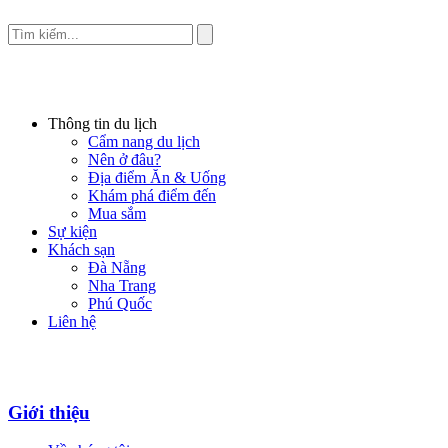
Thông tin du lịch
Cẩm nang du lịch
Nên ở đâu?
Địa điểm Ăn & Uống
Khám phá điểm đến
Mua sắm
Sự kiện
Khách sạn
Đà Nẵng
Nha Trang
Phú Quốc
Liên hệ
Giới thiệu