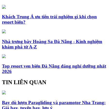
Khách Trung Á ưu tiên trải nghiệm gì khi chọn
resort biển?
Nhà trưng bày Hoàng Sa Đà Nẵng - Kinh nghiệm
khám phá từ A-Z
Top resort ven biển Đà Nẵng đáng nghỉ dưỡng nhất
2026
TIN LIÊN QUAN
Bay dù lượn Paragliding và paramotor Nha Trang:
Giá bay, tuyến bay, lưu ý