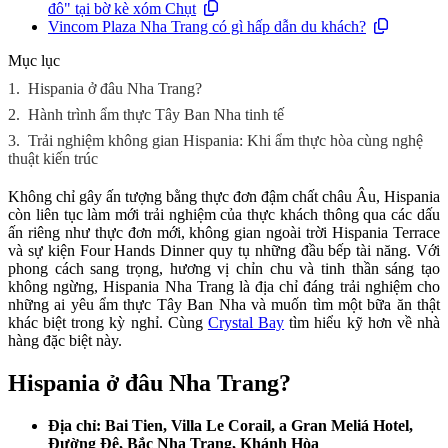
đô" tại bờ kè xóm Chụt
Vincom Plaza Nha Trang có gì hấp dẫn du khách?
Mục lục
1.
Hispania ở đâu Nha Trang?
2.
Hành trình ẩm thực Tây Ban Nha tinh tế
3.
Trải nghiệm không gian Hispania: Khi ẩm thực hòa cùng nghệ
thuật kiến trúc
Không chỉ gây ấn tượng bằng thực đơn đậm chất châu Âu, Hispania
còn liên tục làm mới trải nghiệm của thực khách thông qua các dấu
ấn riêng như thực đơn mới, không gian ngoài trời Hispania Terrace
và sự kiện Four Hands Dinner quy tụ những đầu bếp tài năng. Với
phong cách sang trọng, hương vị chỉn chu và tinh thần sáng tạo
không ngừng, Hispania Nha Trang là địa chỉ đáng trải nghiệm cho
những ai yêu ẩm thực Tây Ban Nha và muốn tìm một bữa ăn thật
khác biệt trong kỳ nghỉ. Cùng
Crystal Bay
tìm hiểu kỹ hơn về nhà
hàng đặc biệt này.
Hispania ở đâu Nha Trang?
Địa chỉ: Bai Tien, Villa Le Corail, a Gran Meliá Hotel,
Đường Đệ, Bắc Nha Trang, Khánh Hòa