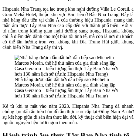
Hispania Nha Trang tọa lạc trong khu nghỉ dưỡng Villa Le Corail, a
Gran Meliá Hotel, thuộc khu vực Bãi Tiên ở Bắc Nha Trang. Đây là
nhà hàng đầu tiên tại châu Á của thương hiệu Hispania, mang tinh
thần ẩm thực Tây Ban Nha cao cấp đến với thành phố biển. Với vị
trí nằm trong không gian nghỉ dưỡng sang trọng, Hispania không
chỉ là điểm đến dành cho một bữa tối tinh tế, mà còn là nơi du khách
có thể tận hưởng trọn vẹn không khí Địa Trung Hải giữa khung
cảnh biển Nha Trang đầy thi vị.
Nhà hàng được dẫn dắt bởi đầu bếp sao Michelin
Marcos Morán, thế hệ thứ năm của gia đình sáng lập
Casa Gerardo – biểu tượng ẩm thực Tây Ban Nha với
hơn 130 năm lịch sử (Ảnh: Hispania Nha Trang)
Kể từ khi ra mắt vào năm 2023, Hispania Nha Trang đã nhanh
chóng tạo dấu ấn trên bản đồ ẩm thực cao cấp tại Đông Nam Á nhờ
sự kết hợp giữa di sản ẩm thực lâu đời, kỹ thuật chế biến hiện đại và
nguồn nguyên liệu tươi ngon theo mùa.
Hành trình ẩm thực Tây Ban Nha tinh tế