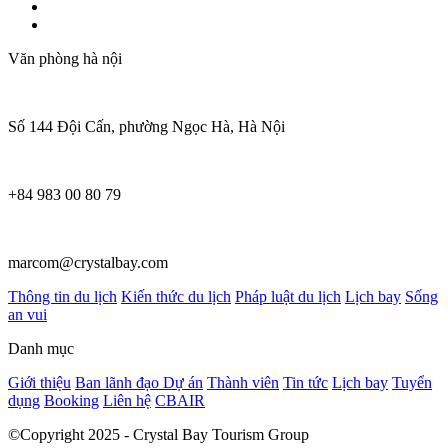
Văn phòng hà nội
Số 144 Đội Cấn, phường Ngọc Hà, Hà Nội
+84 983 00 80 79
marcom@crystalbay.com
Thông tin du lịch
Kiến thức du lịch
Pháp luật du lịch
Lịch bay
Sống
an vui
Danh mục
Giới thiệu
Ban lãnh đạo
Dự án
Thành viên
Tin tức
Lịch bay
Tuyển
dụng
Booking
Liên hệ
CBAIR
©Copyright 2025 - Crystal Bay Tourism Group