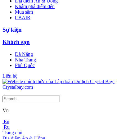
Địa điểm Ăn & Uống
Khám phá điểm đến
Mua sắm
CBAIR
Sự kiện
Khách sạn
Đà Nẵng
Nha Trang
Phú Quốc
Liên hệ
Vn
En
Ru
Trang chủ
Địa điểm Ăn & Uống