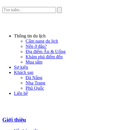
Thông tin du lịch
Cẩm nang du lịch
Nên ở đâu?
Địa điểm Ăn & Uống
Khám phá điểm đến
Mua sắm
Sự kiện
Khách sạn
Đà Nẵng
Nha Trang
Phú Quốc
Liên hệ
Giới thiệu