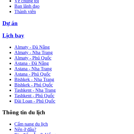
Về chúng tôi
Ban lãnh đạo
Thành viên
Dự án
Lịch bay
Almaty - Đà Nẵng
Almaty - Nha Trang
Almaty - Phú Quốc
Astana - Đà Nẵng
Astana - Nha Trang
Astana - Phú Quốc
Bishkek - Nha Trang
Bishkek - Phú Quốc
Tashkent - Nha Trang
Tashkent - Phú Quốc
Đài Loan - Phú Quốc
Thông tin du lịch
Cẩm nang du lịch
Nên ở đâu?