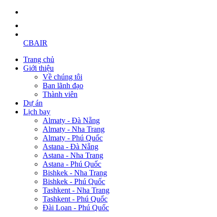
CBAIR
Trang chủ
Giới thiệu
Về chúng tôi
Ban lãnh đạo
Thành viên
Dự án
Lịch bay
Almaty - Đà Nẵng
Almaty - Nha Trang
Almaty - Phú Quốc
Astana - Đà Nẵng
Astana - Nha Trang
Astana - Phú Quốc
Bishkek - Nha Trang
Bishkek - Phú Quốc
Tashkent - Nha Trang
Tashkent - Phú Quốc
Đài Loan - Phú Quốc