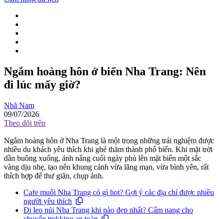
Ngắm hoàng hôn ở biển Nha Trang: Nên
đi lúc mấy giờ?
Nhã Nam
09/07/2026
Theo dõi trên
Ngắm hoàng hôn ở Nha Trang là một trong những trải nghiệm được
nhiều du khách yêu thích khi ghé thăm thành phố biển. Khi mặt trời
dần buông xuống, ánh nắng cuối ngày phủ lên mặt biển một sắc
vàng dịu nhẹ, tạo nên khung cảnh vừa lãng mạn, vừa bình yên, rất
thích hợp để thư giãn, chụp ảnh.
Cafe muối Nha Trang có gì hot? Gợi ý các địa chỉ được nhiều
người yêu thích
Đi leo núi Nha Trang khi nào đẹp nhất? Cẩm nang cho
chuyến trekking an toàn