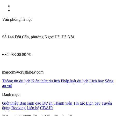
Văn phòng hà nội
Số 144 Đội Cấn, phường Ngọc Hà, Hà Nội
+84 983 00 80 79
marcom@crystalbay.com
Thông tin du lịch
Kiến thức du lịch
Pháp luật du lịch
Lịch bay
Sống
an vui
Danh mục
Giới thiệu
Ban lãnh đạo
Dự án
Thành viên
Tin tức
Lịch bay
Tuyển
dụng
Booking
Liên hệ
CBAIR