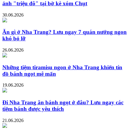
ảnh "triệu đô" tại bờ kè xóm Chụt
30.06.2026
Ăn gì ở Nha Trang? Lưu ngay 7 quán nướng ngon
khó bỏ lỡ
26.06.2026
Những tiệm tiramisu ngon ở Nha Trang khiến tín
đồ bánh ngọt mê mẩn
19.06.2026
Đi Nha Trang ăn bánh ngọt ở đâu? Lưu ngay các
tiệm bánh được yêu thích
21.06.2026