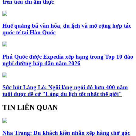
trên tiêu chí ẩm thực
Huế quảng bá văn hóa, du lịch và mở rộng hợp tác
quốc tế tại Hàn Quốc
Phú Quốc được Expedia xếp hạng trong Top 10 đảo
nghỉ dưỡng hấp dẫn năm 2026
Sức hút Làng Lò: Ngôi làng ngói đỏ hơn 400 năm
tuổi được đề cử "Làng du lịch tốt nhất thế giới"
TIN LIÊN QUAN
Nha Trang: Du khách kiên nhẫn xếp hàng chờ góc