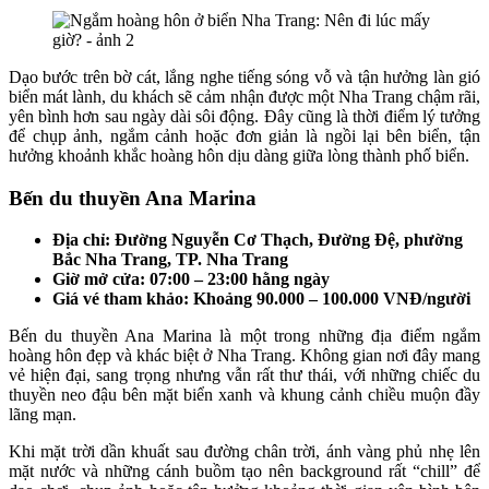
Dạo bước trên bờ cát, lắng nghe tiếng sóng vỗ và tận hưởng làn gió
biển mát lành, du khách sẽ cảm nhận được một Nha Trang chậm rãi,
yên bình hơn sau ngày dài sôi động. Đây cũng là thời điểm lý tưởng
để chụp ảnh, ngắm cảnh hoặc đơn giản là ngồi lại bên biển, tận
hưởng khoảnh khắc hoàng hôn dịu dàng giữa lòng thành phố biển.
Bến du thuyền Ana Marina
Địa chỉ: Đường Nguyễn Cơ Thạch, Đường Đệ, phường
Bắc Nha Trang, TP. Nha Trang
Giờ mở cửa: 07:00 – 23:00 hằng ngày
Giá vé tham khảo: Khoảng 90.000 – 100.000 VNĐ/người
Bến du thuyền Ana Marina là một trong những địa điểm ngắm
hoàng hôn đẹp và khác biệt ở Nha Trang. Không gian nơi đây mang
vẻ hiện đại, sang trọng nhưng vẫn rất thư thái, với những chiếc du
thuyền neo đậu bên mặt biển xanh và khung cảnh chiều muộn đầy
lãng mạn.
Khi mặt trời dần khuất sau đường chân trời, ánh vàng phủ nhẹ lên
mặt nước và những cánh buồm tạo nên background rất “chill” để