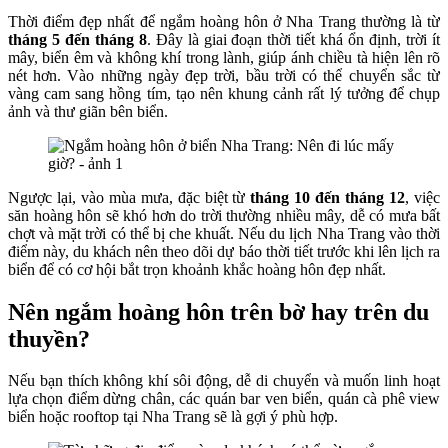
Thời điểm đẹp nhất để ngắm hoàng hôn ở Nha Trang thường là từ
tháng 5 đến tháng 8
. Đây là giai đoạn thời tiết khá ổn định, trời ít
mây, biển êm và không khí trong lành, giúp ánh chiều tà hiện lên rõ
nét hơn. Vào những ngày đẹp trời, bầu trời có thể chuyển sắc từ
vàng cam sang hồng tím, tạo nên khung cảnh rất lý tưởng để chụp
ảnh và thư giãn bên biển.
Ngược lại, vào mùa mưa, đặc biệt từ
tháng 10 đến tháng 12
, việc
săn hoàng hôn sẽ khó hơn do trời thường nhiều mây, dễ có mưa bất
chợt và mặt trời có thể bị che khuất. Nếu du lịch Nha Trang vào thời
điểm này, du khách nên theo dõi dự báo thời tiết trước khi lên lịch ra
biển để có cơ hội bắt trọn khoảnh khắc hoàng hôn đẹp nhất.
Nên ngắm hoàng hôn trên bờ hay trên du
thuyền?
Nếu bạn thích không khí sôi động, dễ di chuyển và muốn linh hoạt
lựa chọn điểm dừng chân, các quán bar ven biển, quán cà phê view
biển hoặc rooftop tại Nha Trang sẽ là gợi ý phù hợp.