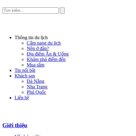
Thông tin du lịch
Cẩm nang du lịch
Nên ở đâu?
Địa điểm Ăn & Uống
Khám phá điểm đến
Mua sắm
Tin nổi bật
Khách sạn
Đà Nẵng
Nha Trang
Phú Quốc
Liên hệ
Giới thiệu