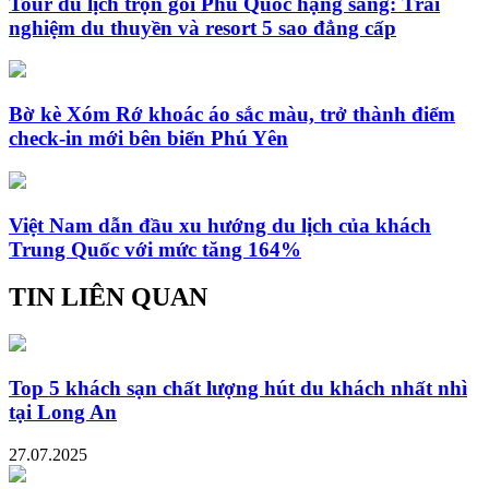
Tour du lịch trọn gói Phú Quốc hạng sang: Trải
nghiệm du thuyền và resort 5 sao đẳng cấp
Bờ kè Xóm Rớ khoác áo sắc màu, trở thành điểm
check-in mới bên biển Phú Yên
Việt Nam dẫn đầu xu hướng du lịch của khách
Trung Quốc với mức tăng 164%
TIN LIÊN QUAN
Top 5 khách sạn chất lượng hút du khách nhất nhì
tại Long An
27.07.2025