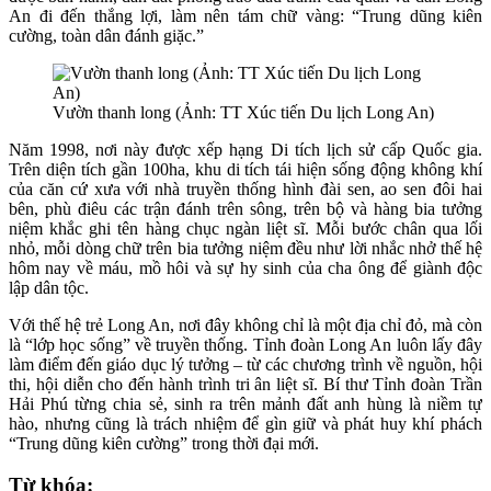
An đi đến thắng lợi, làm nên tám chữ vàng: “Trung dũng kiên
cường, toàn dân đánh giặc.”
Vườn thanh long (Ảnh: TT Xúc tiến Du lịch Long An)
Năm 1998, nơi này được xếp hạng Di tích lịch sử cấp Quốc gia.
Trên diện tích gần 100ha, khu di tích tái hiện sống động không khí
của căn cứ xưa với nhà truyền thống hình đài sen, ao sen đôi hai
bên, phù điêu các trận đánh trên sông, trên bộ và hàng bia tưởng
niệm khắc ghi tên hàng chục ngàn liệt sĩ. Mỗi bước chân qua lối
nhỏ, mỗi dòng chữ trên bia tưởng niệm đều như lời nhắc nhở thế hệ
hôm nay về máu, mồ hôi và sự hy sinh của cha ông để giành độc
lập dân tộc.
Với thế hệ trẻ Long An, nơi đây không chỉ là một địa chỉ đỏ, mà còn
là “lớp học sống” về truyền thống. Tỉnh đoàn Long An luôn lấy đây
làm điểm đến giáo dục lý tưởng – từ các chương trình về nguồn, hội
thi, hội diễn cho đến hành trình tri ân liệt sĩ. Bí thư Tỉnh đoàn Trần
Hải Phú từng chia sẻ, sinh ra trên mảnh đất anh hùng là niềm tự
hào, nhưng cũng là trách nhiệm để gìn giữ và phát huy khí phách
“Trung dũng kiên cường” trong thời đại mới.
Từ khóa: