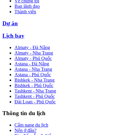
Về chúng tôi
Ban lãnh đạo
Thành viên
Dự án
Lịch bay
Almaty - Đà Nẵng
Almaty - Nha Trang
Almaty - Phú Quốc
Astana - Đà Nẵng
Astana - Nha Trang
Astana - Phú Quốc
Bishkek - Nha Trang
Bishkek - Phú Quốc
Tashkent - Nha Trang
Tashkent - Phú Quốc
Đài Loan - Phú Quốc
Thông tin du lịch
Cẩm nang du lịch
Nên ở đâu?