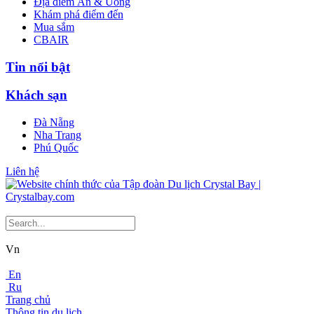
Địa điểm Ăn & Uống
Khám phá điểm đến
Mua sắm
CBAIR
Tin nổi bật
Khách sạn
Đà Nẵng
Nha Trang
Phú Quốc
Liên hệ
Vn
En
Ru
Trang chủ
Thông tin du lịch