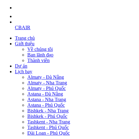
CBAIR
Trang chủ
Giới thiệu
Về chúng tôi
Ban lãnh đạo
Thành viên
Dự án
Lịch bay
Almaty - Đà Nẵng
Almaty - Nha Trang
Almaty - Phú Quốc
Astana - Đà Nẵng
Astana - Nha Trang
Astana - Phú Quốc
Bishkek - Nha Trang
Bishkek - Phú Quốc
Tashkent - Nha Trang
Tashkent - Phú Quốc
Đài Loan - Phú Quốc