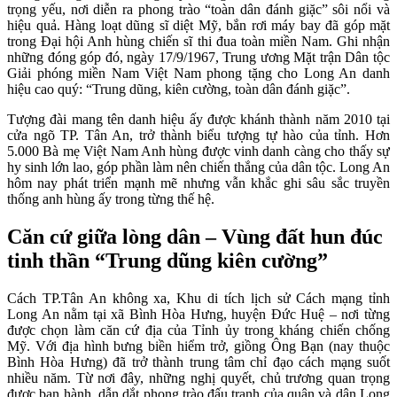
trọng yếu, nơi diễn ra phong trào “toàn dân đánh giặc” sôi nổi và
hiệu quả. Hàng loạt dũng sĩ diệt Mỹ, bắn rơi máy bay đã góp mặt
trong Đại hội Anh hùng chiến sĩ thi đua toàn miền Nam. Ghi nhận
những đóng góp đó, ngày 17/9/1967, Trung ương Mặt trận Dân tộc
Giải phóng miền Nam Việt Nam phong tặng cho Long An danh
hiệu cao quý: “Trung dũng, kiên cường, toàn dân đánh giặc”.
Tượng đài mang tên danh hiệu ấy được khánh thành năm 2010 tại
cửa ngõ TP. Tân An, trở thành biểu tượng tự hào của tỉnh. Hơn
5.000 Bà mẹ Việt Nam Anh hùng được vinh danh càng cho thấy sự
hy sinh lớn lao, góp phần làm nên chiến thắng của dân tộc. Long An
hôm nay phát triển mạnh mẽ nhưng vẫn khắc ghi sâu sắc truyền
thống anh hùng ấy trong từng thế hệ.
Căn cứ giữa lòng dân – Vùng đất hun đúc
tinh thần “Trung dũng kiên cường”
Cách TP.Tân An không xa, Khu di tích lịch sử Cách mạng tỉnh
Long An nằm tại xã Bình Hòa Hưng, huyện Đức Huệ – nơi từng
được chọn làm căn cứ địa của Tỉnh ủy trong kháng chiến chống
Mỹ. Với địa hình bưng biền hiểm trở, giồng Ông Bạn (nay thuộc
Bình Hòa Hưng) đã trở thành trung tâm chỉ đạo cách mạng suốt
nhiều năm. Từ nơi đây, những nghị quyết, chủ trương quan trọng
được ban hành, dẫn dắt phong trào đấu tranh của quân và dân Long