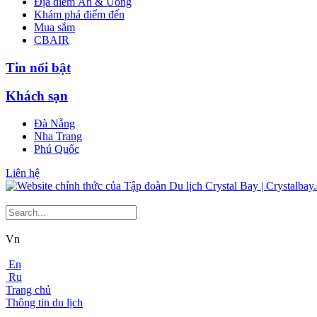
Địa điểm Ăn & Uống
Khám phá điểm đến
Mua sắm
CBAIR
Tin nổi bật
Khách sạn
Đà Nẵng
Nha Trang
Phú Quốc
Liên hệ
Vn
En
Ru
Trang chủ
Thông tin du lịch