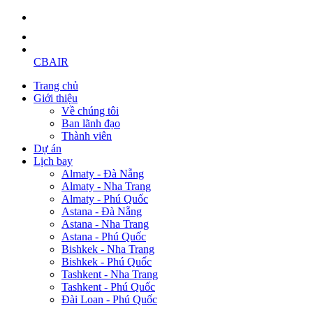
CBAIR
Trang chủ
Giới thiệu
Về chúng tôi
Ban lãnh đạo
Thành viên
Dự án
Lịch bay
Almaty - Đà Nẵng
Almaty - Nha Trang
Almaty - Phú Quốc
Astana - Đà Nẵng
Astana - Nha Trang
Astana - Phú Quốc
Bishkek - Nha Trang
Bishkek - Phú Quốc
Tashkent - Nha Trang
Tashkent - Phú Quốc
Đài Loan - Phú Quốc