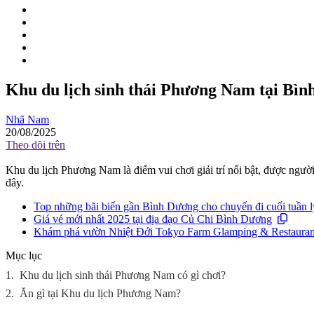
Khu du lịch sinh thái Phương Nam tại Bìn
Nhã Nam
20/08/2025
Theo dõi trên
Khu du lịch Phương Nam là điểm vui chơi giải trí nổi bật, được ngườ
đây.
Top những bãi biển gần Bình Dương cho chuyến đi cuối tuần l
Giá vé mới nhất 2025 tại địa đạo Củ Chi Bình Dương
Khám phá vườn Nhiệt Đới Tokyo Farm Glamping & Restauran
Mục lục
1.
Khu du lịch sinh thái Phương Nam có gì chơi?
2.
Ăn gì tại Khu du lịch Phương Nam?