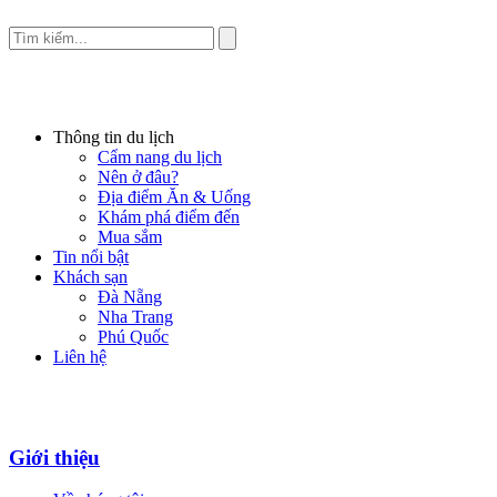
Thông tin du lịch
Cẩm nang du lịch
Nên ở đâu?
Địa điểm Ăn & Uống
Khám phá điểm đến
Mua sắm
Tin nổi bật
Khách sạn
Đà Nẵng
Nha Trang
Phú Quốc
Liên hệ
Giới thiệu