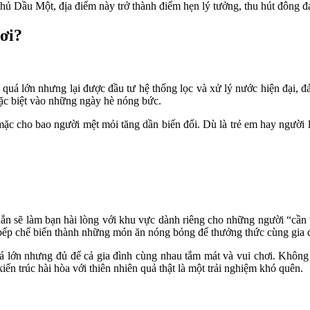
 Thủ Dầu Một, địa điểm này trở thành điểm hẹn lý tưởng, thu hút đông 
ơi?
uá lớn nhưng lại được đầu tư hệ thống lọc và xử lý nước hiện đại, đả
ặc biệt vào những ngày hè nóng bức.
mặc cho bao người mệt mỏi tăng dần biến đổi. Dù là trẻ em hay người l
ắn sẽ làm bạn hài lòng với khu vực dành riêng cho những người “cần t
u bếp chế biến thành những món ăn nóng bỏng để thưởng thức cùng gia 
 lớn nhưng đủ để cả gia đình cùng nhau tắm mát và vui chơi. Không
ến trúc hài hòa với thiên nhiên quả thật là một trải nghiệm khó quên.