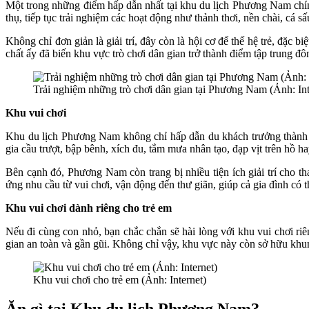
Một trong những điểm hấp dẫn nhất tại khu du lịch Phương Nam chín
thụ, tiếp tục trải nghiệm các hoạt động như thảnh thơi, nền chài, cá
Không chỉ đơn giản là giải trí, đây còn là hội cơ để thế hệ trẻ, đặ
chất ấy đã biến khu vực trò chơi dân gian trở thành điểm tập trung đô
Trải nghiệm những trò chơi dân gian tại Phương Nam (Ảnh: Int
Khu vui chơi
Khu du lịch Phương Nam không chỉ hấp dẫn du khách trưởng thành v
gia cầu trượt, bập bênh, xích đu, tắm mưa nhân tạo, đạp vịt trên hồ 
Bên cạnh đó, Phương Nam còn trang bị nhiều tiện ích giải trí cho th
ứng nhu cầu từ vui chơi, vận động đến thư giãn, giúp cả gia đình có 
Khu vui chơi dành riêng cho trẻ em
Nếu đi cùng con nhỏ, bạn chắc chắn sẽ hài lòng với khu vui chơi ri
gian an toàn và gần gũi. Không chỉ vậy, khu vực này còn sở hữu khun
Khu vui chơi cho trẻ em (Ảnh: Internet)
Ăn gì tại Khu du lịch Phương Nam?