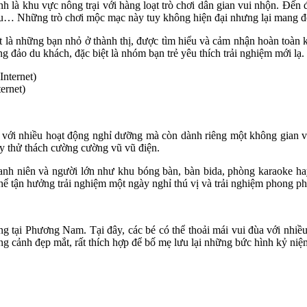
h là khu vực nông trại với hàng loạt trò chơi dân gian vui nhộn. Đến
 sấu… Những trò chơi mộc mạc này tuy không hiện đại nhưng lại mang đế
c biệt là những bạn nhỏ ở thành thị, được tìm hiểu và cảm nhận hoàn to
ng đảo du khách, đặc biệt là nhóm bạn trẻ yêu thích trải nghiệm mới lạ.
ernet)
ới nhiều hoạt động nghỉ dưỡng mà còn dành riêng một không gian vui 
hay thử thách cường cường vũ vũ điện.
anh niên và người lớn như khu bóng bàn, bàn bida, phòng karaoke hay 
thể tận hưởng trải nghiệm một ngày nghỉ thú vị và trải nghiệm phong ph
êng tại Phương Nam. Tại đây, các bé có thể thoải mái vui đùa với nhiề
g cảnh đẹp mắt, rất thích hợp để bố mẹ lưu lại những bức hình kỷ niệ