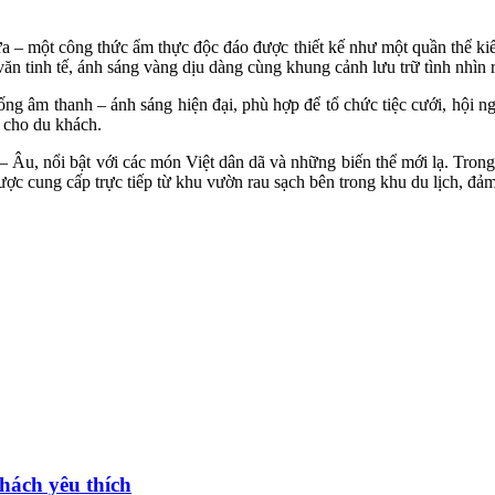
một công thức ẩm thực độc đáo được thiết kế như một quần thể kiến t
văn tinh tế, ánh sáng vàng dịu dàng cùng khung cảnh lưu trữ tình nhìn
ống âm thanh – ánh sáng hiện đại, phù hợp để tổ chức tiệc cưới, hội 
 cho du khách.
 Âu, nổi bật với các món Việt dân dã và những biến thể mới lạ. Tron
ược cung cấp trực tiếp từ khu vườn rau sạch bên trong khu du lịch, đảm
hách yêu thích