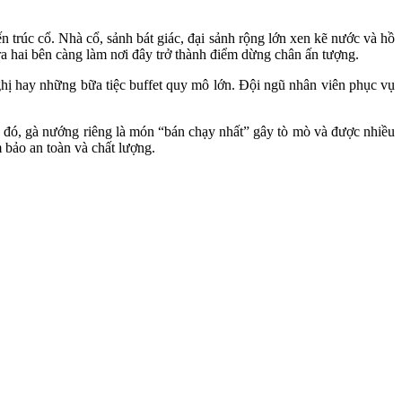
rúc cổ. Nhà cổ, sảnh bát giác, đại sảnh rộng lớn xen kẽ nước và hồ
 ra hai bên càng làm nơi đây trở thành điểm dừng chân ấn tượng.
nghị hay những bữa tiệc buffet quy mô lớn. Đội ngũ nhân viên phục vụ
g đó, gà nướng riêng là món “bán chạy nhất” gây tò mò và được nhiều
 bảo an toàn và chất lượng.