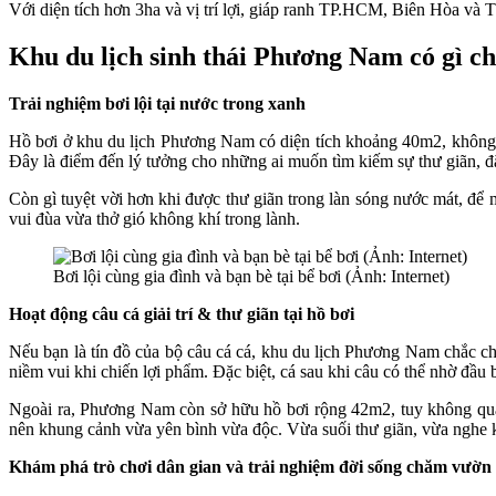
Với diện tích hơn 3ha và vị trí lợi, giáp ranh TP.HCM, Biên Hòa và
Khu du lịch sinh thái Phương Nam có gì ch
Trải nghiệm bơi lội tại nước trong xanh
Hồ bơi ở khu du lịch Phương Nam có diện tích khoảng 40m2, không q
Đây là điểm đến lý tưởng cho những ai muốn tìm kiếm sự thư giãn, đ
Còn gì tuyệt vời hơn khi được thư giãn trong làn sóng nước mát, để 
vui đùa vừa thở gió không khí trong lành.
Bơi lội cùng gia đình và bạn bè tại bể bơi (Ảnh: Internet)
Hoạt động câu cá giải trí & thư giãn tại hồ bơi
Nếu bạn là tín đồ của bộ câu cá cá, khu du lịch Phương Nam chắc ch
niềm vui khi chiến lợi phẩm. Đặc biệt, cá sau khi câu có thể nhờ đầ
Ngoài ra, Phương Nam còn sở hữu hồ bơi rộng 42m2, tuy không quá
nên khung cảnh vừa yên bình vừa độc. Vừa suối thư giãn, vừa nghe ki
Khám phá trò chơi dân gian và trải nghiệm đời sống chăm vườn