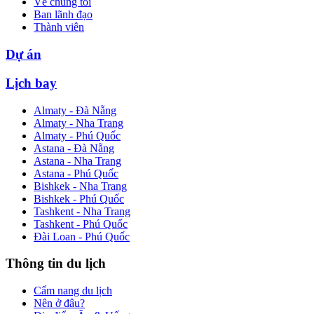
Về chúng tôi
Ban lãnh đạo
Thành viên
Dự án
Lịch bay
Almaty - Đà Nẵng
Almaty - Nha Trang
Almaty - Phú Quốc
Astana - Đà Nẵng
Astana - Nha Trang
Astana - Phú Quốc
Bishkek - Nha Trang
Bishkek - Phú Quốc
Tashkent - Nha Trang
Tashkent - Phú Quốc
Đài Loan - Phú Quốc
Thông tin du lịch
Cẩm nang du lịch
Nên ở đâu?