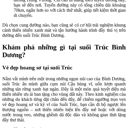
bạn sẽ đến nơi. Tuyến đường này có tổng chiều dài khoảng
70km, ngắn hơn so với cách thứ nhất, giúp tiết kiệm thời gian
di chuyển.
Dù chọn cung đường nào, bạn cũng sẽ có cơ hội trải nghiệm khung
cảnh thiên nhiên xanh mát và tận hưởng hành trình đầy thú vị trên
đường đến suối Trúc Bình Dương.
Khám phá những gì tại suối Trúc Bình
Dương?
Vẻ đẹp hoang sơ tại suối Trúc
Nằm vắt mình trên một trong những ngọn núi cao của Bình Dương,
suối Trúc ẩn mình giữa cụm núi Cậu hùng vĩ, uốn lượn quanh
những tán rừng xanh bạt ngàn. Đây là một món quà tuyệt diệu mà
thiên nhiên ưu ái ban tặng cho vùng đất này. Theo kinh nghiệm của
những du khách từng đặt chân đến đây, để chiêm ngưỡng trọn vẹn
vẻ đẹp hoang sơ và kỳ vĩ của Suối Trúc, bạn cần đi bộ ngược lên
thượng nguồn – nơi thiên nhiên hiện lên đầy mê hoặc với dòng
nước trong veo, những ghềnh đá độc đáo và không gian tĩnh lặng
đầy thư thái.