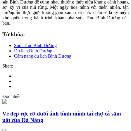
sản Bình Dương để cùng nhau thưởng thức giữa khung cảnh hoang
sơ, kỳ vĩ của núi rừng. Một ngày hòa mình với thiên nhiên, tận
hưởng ẩm thực giữa không gian xanh mát chắc chắn sẽ là kỷ niệm
khó quên trong hành trình khám phá suối Trúc Bình Dương của
bạn.
Từ khóa:
Suối Trúc Bình Dương
Du lịch Bình Dương
Cẩm nang du lịch Bình Dương
Share
Đọc nhiều
Vẻ đẹp rực rỡ dưới ánh bình minh tại chợ cá sầm
uất của Đà Nẵng