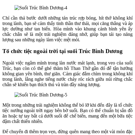
Chỉ cần thả bước dưới những tán trúc rợp bóng, hít thở không khí
trong lành, bạn sẽ cảm thấy tinh thần thư thái, mọi căng thẳng và áp
lực dường như tan biến. Hòa mình vào khung cảnh bình yên ấy
chắc chắn sẽ là một trải nghiệm đáng nhớ, giúp bạn tái tạo năng
lượng sau những ngày làm việc mệt mỏi.
Tổ chức tiệc ngoài trời tại suối Trúc Bình Dương
Ngoài việc ngâm mình trong làn nước mát lạnh, trong veo của suối
Trúc, bạn còn có thể ghé thăm hồ Than Thở gần đó để tận hưởng
không gian yên bình, thư giãn. Cảm giác đắm chìm trong không khí
trong lành, lắng nghe tiếng nước chảy róc rách giữa núi rừng chắc
chắn sẽ khiến bạn thích thú và tràn đầy năng lượng.
Một trong những trải nghiệm không thể bỏ lỡ khi đến đây là tổ chức
tiệc nướng ngoài trời ngay bên bờ suối. Bạn có thể chuẩn bị sẵn đồ
ăn hoặc tự tay bắt cá dưới suối để chế biến, mang đến một bữa tiệc
đậm chất thiên nhiên.
Để chuyến đi thêm trọn vẹn, đừng quên mang theo một vài món đặc