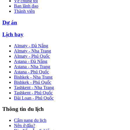
Về chúng tôi
Ban lãnh đạo
Thành viên
Dự án
Lịch bay
Almaty - Đà Nẵng
Almaty - Nha Trang
Almaty - Phú Quốc
Astana - Đà Nẵng
Astana - Nha Trang
Astana - Phú Quốc
Bishkek - Nha Trang
Bishkek - Phú Quốc
Tashkent - Nha Trang
Tashkent - Phú Quốc
Đài Loan - Phú Quốc
Thông tin du lịch
Cẩm nang du lịch
Nên ở đâu?