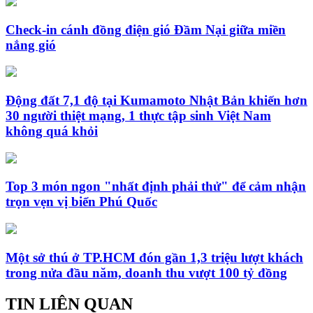
Check-in cánh đồng điện gió Đầm Nại giữa miền
nắng gió
Động đất 7,1 độ tại Kumamoto Nhật Bản khiến hơn
30 người thiệt mạng, 1 thực tập sinh Việt Nam
không quá khỏi
Top 3 món ngon "nhất định phải thử" để cảm nhận
trọn vẹn vị biển Phú Quốc
Một sở thú ở TP.HCM đón gần 1,3 triệu lượt khách
trong nửa đầu năm, doanh thu vượt 100 tỷ đồng
TIN LIÊN QUAN