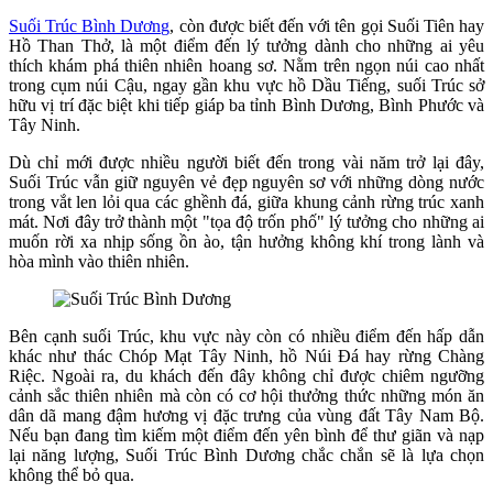
Suối Trúc Bình Dương
, còn được biết đến với tên gọi Suối Tiên hay
Hồ Than Thở, là một điểm đến lý tưởng dành cho những ai yêu
thích khám phá thiên nhiên hoang sơ. Nằm trên ngọn núi cao nhất
trong cụm núi Cậu, ngay gần khu vực hồ Dầu Tiếng, suối Trúc sở
hữu vị trí đặc biệt khi tiếp giáp ba tỉnh Bình Dương, Bình Phước và
Tây Ninh.
Dù chỉ mới được nhiều người biết đến trong vài năm trở lại đây,
Suối Trúc vẫn giữ nguyên vẻ đẹp nguyên sơ với những dòng nước
trong vắt len lỏi qua các ghềnh đá, giữa khung cảnh rừng trúc xanh
mát. Nơi đây trở thành một "tọa độ trốn phố" lý tưởng cho những ai
muốn rời xa nhịp sống ồn ào, tận hưởng không khí trong lành và
hòa mình vào thiên nhiên.
Bên cạnh suối Trúc, khu vực này còn có nhiều điểm đến hấp dẫn
khác như thác Chóp Mạt Tây Ninh, hồ Núi Đá hay rừng Chàng
Riệc. Ngoài ra, du khách đến đây không chỉ được chiêm ngưỡng
cảnh sắc thiên nhiên mà còn có cơ hội thưởng thức những món ăn
dân dã mang đậm hương vị đặc trưng của vùng đất Tây Nam Bộ.
Nếu bạn đang tìm kiếm một điểm đến yên bình để thư giãn và nạp
lại năng lượng, Suối Trúc Bình Dương chắc chắn sẽ là lựa chọn
không thể bỏ qua.