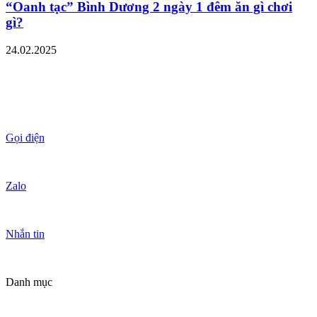
“Oanh tạc” Bình Dương 2 ngày 1 đêm ăn gì chơi
gì?
24.02.2025
Gọi điện
Zalo
Nhắn tin
Danh mục