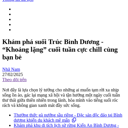
Khám phá suối Trúc Bình Dương -
“Khoảng lặng” cuối tuần cực chill cùng
bạn bè
Nhã Nam
27/02/2025
Theo dõi trên
Nơi đây là lựa chọn lý tưởng cho những ai muốn tạm rời xa nhịp
sống ồn ào, gác lại mạng xã hội và tận hưởng một ngày cuối tuần
thư thái giữa thiên nhiên trong lành, hòa mình vào tiếng suối róc
rách và không gian xanh mát đầy sức sống.
Thưởng thức gà nướng sầu riêng - Đặc sản độc đáo tại Bình
dương khiến du khách mê mẩn
Khám phá khu di tích lịch sử rừng Kiến An Bình Dương -