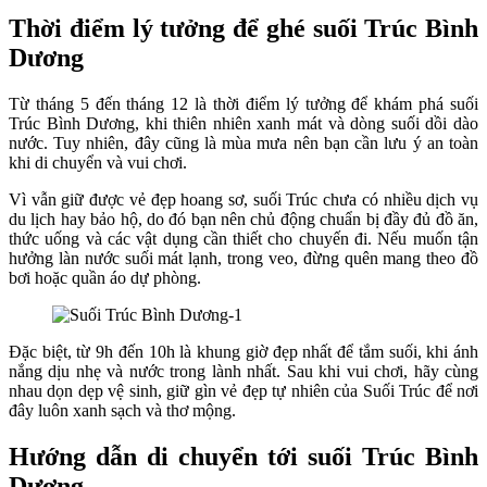
Thời điểm lý tưởng để ghé suối Trúc Bình
Dương
Từ tháng 5 đến tháng 12 là thời điểm lý tưởng để khám phá suối
Trúc Bình Dương, khi thiên nhiên xanh mát và dòng suối dồi dào
nước. Tuy nhiên, đây cũng là mùa mưa nên bạn cần lưu ý an toàn
khi di chuyển và vui chơi.
Vì vẫn giữ được vẻ đẹp hoang sơ, suối Trúc chưa có nhiều dịch vụ
du lịch hay bảo hộ, do đó bạn nên chủ động chuẩn bị đầy đủ đồ ăn,
thức uống và các vật dụng cần thiết cho chuyến đi. Nếu muốn tận
hưởng làn nước suối mát lạnh, trong veo, đừng quên mang theo đồ
bơi hoặc quần áo dự phòng.
Đặc biệt, từ 9h đến 10h là khung giờ đẹp nhất để tắm suối, khi ánh
nắng dịu nhẹ và nước trong lành nhất. Sau khi vui chơi, hãy cùng
nhau dọn dẹp vệ sinh, giữ gìn vẻ đẹp tự nhiên của Suối Trúc để nơi
đây luôn xanh sạch và thơ mộng.
Hướng dẫn di chuyển tới suối Trúc Bình
Dương