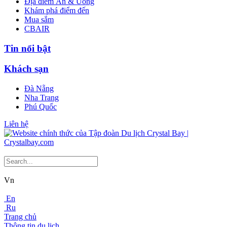
Địa điểm Ăn & Uống
Khám phá điểm đến
Mua sắm
CBAIR
Tin nổi bật
Khách sạn
Đà Nẵng
Nha Trang
Phú Quốc
Liên hệ
Vn
En
Ru
Trang chủ
Thông tin du lịch