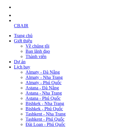
CBAIR
Trang chủ
Giới thiệu
Về chúng tôi
Ban lãnh đạo
Thành viên
Dự án
Lịch bay
Almaty - Đà Nẵng
Almaty - Nha Trang
Almaty - Phú Quốc
Astana - Đà Nẵng
Astana - Nha Trang
Astana - Phú Quốc
Bishkek - Nha Trang
Bishkek - Phú Quốc
Tashkent - Nha Trang
Tashkent - Phú Quốc
Đài Loan - Phú Quốc