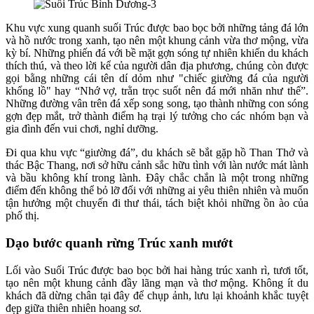
Khu vực xung quanh suối Trúc được bao bọc bởi những tảng đá lớn
và hồ nước trong xanh, tạo nên một khung cảnh vừa thơ mộng, vừa
kỳ bí. Những phiến đá với bề mặt gợn sóng tự nhiên khiến du khách
thích thú, và theo lời kể của người dân địa phương, chúng còn được
gọi bằng những cái tên dí dỏm như "chiếc giường đá của người
khổng lồ" hay “Nhớ vợ, trằn trọc suốt nên đá mới nhăn như thế”.
Những đường vân trên đá xếp song song, tạo thành những con sóng
gợn đẹp mắt, trở thành điểm hạ trại lý tưởng cho các nhóm bạn và
gia đình đến vui chơi, nghỉ dưỡng.
Đi qua khu vực “giường đá”, du khách sẽ bắt gặp hồ Than Thở và
thác Bậc Thang, nơi sở hữu cảnh sắc hữu tình với làn nước mát lành
và bầu không khí trong lành. Đây chắc chắn là một trong những
điểm đến không thể bỏ lỡ đối với những ai yêu thiên nhiên và muốn
tận hưởng một chuyến đi thư thái, tách biệt khỏi những ồn ào của
phố thị.
Dạo bước quanh rừng Trúc xanh mướt
Lối vào Suối Trúc được bao bọc bởi hai hàng trúc xanh rì, tươi tốt,
tạo nên một khung cảnh đầy lãng mạn và thơ mộng. Không ít du
khách đã dừng chân tại đây để chụp ảnh, lưu lại khoảnh khắc tuyệt
đẹp giữa thiên nhiên hoang sơ.