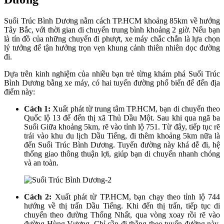
Suối Trúc Bình Dương nằm cách TP.HCM khoảng 85km về hướng
Tây Bắc, với thời gian di chuyển trung bình khoảng 2 giờ. Nếu bạn
là tín đồ của những chuyến đi phượt, xe máy chắc chắn là lựa chọn
lý tưởng để tận hưởng trọn vẹn khung cảnh thiên nhiên dọc đường
đi.
Dựa trên kinh nghiệm của nhiều bạn trẻ từng khám phá Suối Trúc
Bình Dương bằng xe máy, có hai tuyến đường phổ biến để đến địa
điểm này:
Cách 1:
Xuất phát từ trung tâm TP.HCM, bạn di chuyển theo
Quốc lộ 13 để đến thị xã Thủ Dầu Một. Sau khi qua ngã ba
Suối Giữa khoảng 5km, rẽ vào tỉnh lộ 751. Từ đây, tiếp tục rẽ
trái vào khu du lịch Dầu Tiếng, đi thêm khoảng 5km nữa là
đến Suối Trúc Bình Dương. Tuyến đường này khá dễ đi, hệ
thống giao thông thuận lợi, giúp bạn di chuyển nhanh chóng
và an toàn.
Cách 2:
Xuất phát từ TP.HCM, bạn chạy theo tỉnh lộ 744
hướng về thị trấn Dầu Tiếng. Khi đến thị trấn, tiếp tục di
chuyển theo đường Thống Nhất, qua vòng xoay rồi rẽ vào
đường Hùng Vương. Chỉ cần đi thẳng theo tuyến đường này,