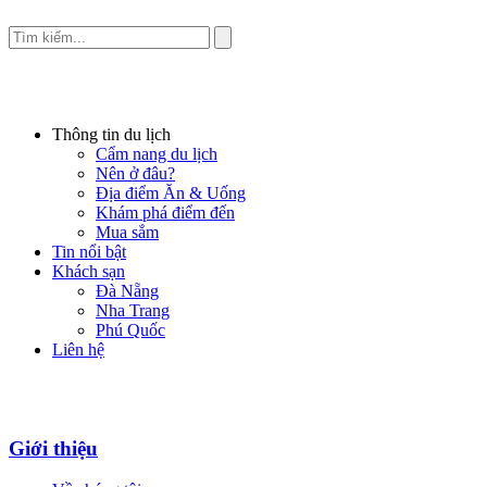
Thông tin du lịch
Cẩm nang du lịch
Nên ở đâu?
Địa điểm Ăn & Uống
Khám phá điểm đến
Mua sắm
Tin nổi bật
Khách sạn
Đà Nẵng
Nha Trang
Phú Quốc
Liên hệ
Giới thiệu