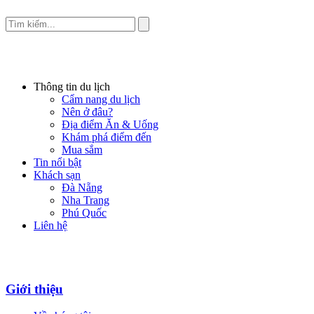
Thông tin du lịch
Cẩm nang du lịch
Nên ở đâu?
Địa điểm Ăn & Uống
Khám phá điểm đến
Mua sắm
Tin nổi bật
Khách sạn
Đà Nẵng
Nha Trang
Phú Quốc
Liên hệ
Giới thiệu