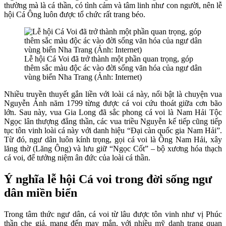
thường mà là cá thần, có tình cảm và tâm linh như con người, nên lễ
hội Cá Ông luôn được tổ chức rất trang béo.
Lễ hội Cá Voi đã trở thành một phần quan trọng, góp
thêm sắc màu độc ác vào đời sống văn hóa của ngư dân
vùng biển Nha Trang (Ảnh: Internet)
Nhiều truyền thuyết gắn liền với loài cá này, nổi bật là chuyện vua
Nguyễn Ánh năm 1799 từng được cá voi cứu thoát giữa cơn bão
lớn. Sau này, vua Gia Long đã sắc phong cá voi là Nam Hải Tộc
Ngọc lân thượng đẳng thần, các vua triều Nguyễn kế tiếp cũng tiếp
tục tôn vinh loài cá này với danh hiệu “Đại càn quốc gia Nam Hải”.
Từ đó, ngư dân luôn kính trọng, gọi cá voi là Ông Nam Hải, xây
lăng thờ (Lăng Ông) và lưu giữ “Ngọc Cốt” – bộ xương hóa thạch
cá voi, để tưởng niệm ân đức của loài cá thần.
Ý nghĩa lễ hội Cá voi trong đời sống ngư
dân miền biển
Trong tâm thức ngư dân, cá voi từ lâu được tôn vinh như vị Phúc
thần che giả, mang đến may mắn, với nhiều mỹ danh trang quan