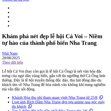
Khám phá nét đẹp lễ hội Cá Voi – Niềm
tự hào của thành phố biển Nha Trang
Nhã Nam
28/08/2025
Theo dõi trên
Lễ hội Cá Voi (hay còn gọi là lễ hội Cá Ông) là nét văn hóa đặc
trưng của ngư dân vùng biển, gắn với tín ngưỡng thờ Cá Ông linh
thiêng. Đây là lễ hội truyền thống độc đáo, thu hút đông đảo du
khách tìm về Nha Trang để hòa mình vào không khí trang nghiêm
mà vẫn đầy sôi động.
Khánh Hòa thu phí tham quan vịnh Nha Trang từ 25/8
Loạt ảnh Bích Đầm Nha Trang đẹp tựa anime qua góc máy
du khách
Top 5 điểm đến hấp dẫn nhất Nha Trang dịp 2/9