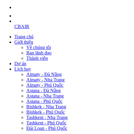
CBAIR
Trang chủ
Giới thiệu
Về chúng tôi
Ban lãnh đạo
Thành viên
Dự án
Lịch bay
Almaty - Đà Nẵng
Almaty - Nha Trang
Almaty - Phú Quốc
Astana - Đà Nẵng
Astana - Nha Trang
Astana - Phú Quốc
Bishkek - Nha Trang
Bishkek - Phú Quốc
Tashkent - Nha Trang
Tashkent - Phú Quốc
Đài Loan - Phú Quốc