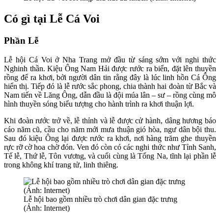
Có gì tại Lễ Cá Voi
Phần Lễ
Lễ hội Cá Voi ở Nha Trang mở đầu từ sáng sớm với nghi thức
Nghinh thần. Kiệu Ông Nam Hải được rước ra biển, đặt lên thuyền
rồng để ra khơi, bởi người dân tin rằng đây là lúc linh hồn Cá Ông
hiển thị. Tiếp đó là lễ rước sắc phong, chia thành hai đoàn từ Bắc và
Nam tiến về Lăng Ông, dẫn đầu là đội múa lân – sư – rồng cùng mô
hình thuyền sóng biểu tượng cho hành trình ra khơi thuận lợi.
Khi đoàn rước trở về, lễ thỉnh và lễ được cử hành, dâng hương báo
cáo năm cũ, cầu cho năm mới mưa thuận gió hòa, ngư dân bội thu.
Sau đó kiệu Ông lại được rước ra khơi, nơi hàng trăm ghe thuyền
rực rỡ cờ hoa chờ đón. Ven đó còn có các nghi thức như Tỉnh Sanh,
Tế lễ, Thứ lễ, Tôn vương, và cuối cùng là Tống Na, tĩnh lại phần lễ
trong không khí trang tử, linh thiêng.
Lễ hội bao gồm nhiều trò chơi dân gian đặc trưng
(Ảnh: Internet)