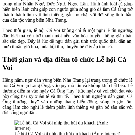
trọng như Nhân Ngư, Đức Ngư, Ngọc Lân. Hình ảnh loài cá giúp
hiền hiền lành cứu giúp con người giữa sóng gió đã làm Cá Ông trở
thành thành linh vật linh thiêng, gắn bó chặt với đời sống tinh thần
của dân tộc vùng biển Nha Trang.
Theo thời gian, lễ hội Cá Voi không chỉ là một nghi lễ tín ngưỡng
đặc biệt mà còn trở thành một nền văn hóa truyền thống giàu bản
sắc sắc đẹp. Đây là lúc để ngư dân gửi tinh ước quốc thái dân an,
mưa thuận gió hòa, mùa bội thu, thuyền bè đầy ắp tôm cá.
Thời gian và địa điểm tổ chức Lễ hội Cá
Voi
Hằng năm, ngư dân vùng biển Nha Trang lại trang trọng tổ chức lễ
hội Cá Voi tại Lăng Ông, với quy mô lớn và không khí chất béo. Lễ
thường diễn ra vào ngày Cá Ông “lụy” (tức ngày cá voi chết dạt vào
bờ) cùng hai kỳ xuân tế và thu tế. Theo kinh nghiệm dân gian, Cá
Ông thường “lụy” vào những tháng biển động, sóng to gió lớn,
càng làm cho nghi lễ thêm phần linh thiêng và gắn bó sâu sắc với
đời sống ngư dân.
Lễ hội Cá Voi sôi nhịp thu hút du khách (Ảnh: Internet)