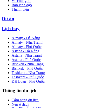
Về chúng tôi
Ban lãnh đạo
Thành viên
Dự án
Lịch bay
Almaty - Đà Nẵng
Almaty - Nha Trang
Almaty - Phú Quốc
Astana - Đà Nẵng
Astana - Nha Trang
Astana - Phú Quốc
Bishkek - Nha Trang
Bishkek - Phú Quốc
Tashkent - Nha Trang
Tashkent - Phú Quốc
Đài Loan - Phú Quốc
Thông tin du lịch
Cẩm nang du lịch
Nên ở đâu?