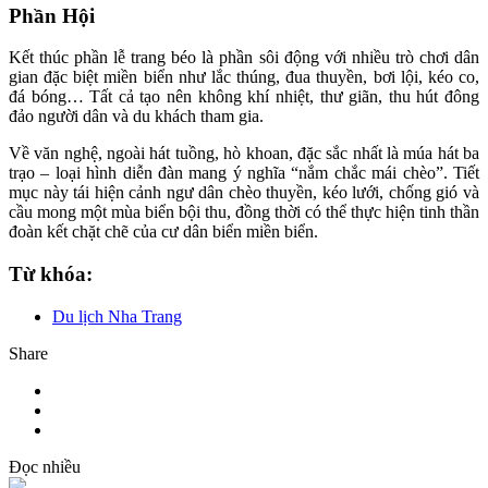
Phần Hội
Kết thúc phần lễ trang béo là phần sôi động với nhiều trò chơi dân
gian đặc biệt miền biển như lắc thúng, đua thuyền, bơi lội, kéo co,
đá bóng… Tất cả tạo nên không khí nhiệt, thư giãn, thu hút đông
đảo người dân và du khách tham gia.
Về văn nghệ, ngoài hát tuồng, hò khoan, đặc sắc nhất là múa hát ba
trạo – loại hình diễn đàn mang ý nghĩa “nắm chắc mái chèo”. Tiết
mục này tái hiện cảnh ngư dân chèo thuyền, kéo lưới, chống gió và
cầu mong một mùa biển bội thu, đồng thời có thể thực hiện tinh thần
đoàn kết chặt chẽ của cư dân biển miền biển.
Từ khóa:
Du lịch Nha Trang
Share
Đọc nhiều