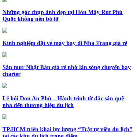
Những góc chụp ảnh đẹp tại Hòn Mây Rút Phú
Quốc không nên bỏ lỡ
Kinh nghiệm đặt vé máy bay đi Nha Trang giá rẻ
Săn tour Nhật Bản giá rẻ nhờ làn sóng chuyến bay
charter
Lễ hội Don An Phú – Hành trình từ đặc sản quê
nhà đến thương hiệu du lịch
TP.HCM triển khai lực lượng “Trật tự viên du lịch”
tại các khu du lịch trọng điểm