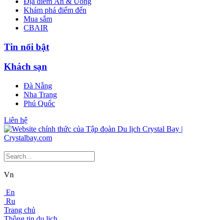
Địa điểm Ăn & Uống
Khám phá điểm đến
Mua sắm
CBAIR
Tin nổi bật
Khách sạn
Đà Nẵng
Nha Trang
Phú Quốc
Liên hệ
Vn
En
Ru
Trang chủ
Thông tin du lịch